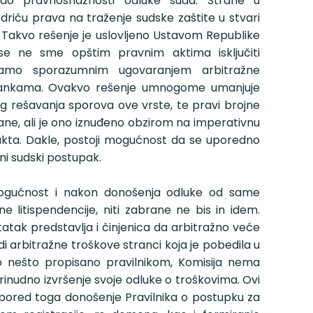
 do pravnosnažnosti odluke suda. Strane u
riču prava na traženje sudske zaštite u stvari
 Takvo rešenje je uslovljeno Ustavom Republike
a se ne sme opštim pravnim aktima isključiti
samo sporazumnim ugovaranjem arbitražne
rankama. Ovakvo rešenje umnogome umanjuje
g rešavanja sporova ove vrste, te pravi brojne
ne, ali je ono iznuđeno obzirom na imperativnu
akta. Dakle, postoji mogućnost da se uporedno
čni sudski postupak.
mogućnost i nakon donošenja odluke od same
e litispendencije, niti zabrane ne bis in idem.
tatak predstavlja i činjenica da arbitražno veće
arbitražne troškove stranci koja je pobedila u
ko nešto propisano pravilnikom, Komisija nema
nudno izvršenje svoje odluke o troškovima. Ovi
i i pored toga donošenje Pravilnika o postupku za