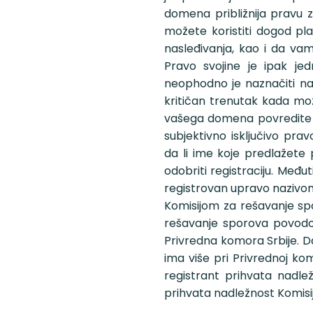
domena približnija pravu
možete koristiti dogod p
nasleđivanja, kao i da va
Pravo svojine je ipak je
neophodno je naznačiti naz
kritičan trenutak kada m
vašega domena povredite n
subjektivno isključivo pra
da li ime koje predlažete 
odobriti registraciju. Međ
registrovan upravo nazivo
Komisijom za rešavanje sp
rešavanje sporova povodom
Privredna komora Srbije. Dak
ima više pri Privrednoj ko
registrant prihvata nadle
prihvata nadležnost Komis