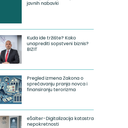
javnih nabavki
Kuda ide tržište? Kako
unaprediti sopstveni biznis?
BIZIT
Pregled izmena Zakona o
sprečavanju pranja novca i
finansiranju terorizma
eŠalter-Digitalizacija katastra
nepokretnosti