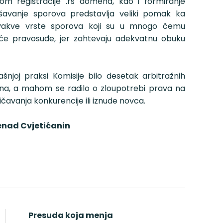
m registracije .rs domena, kao i formiranje
šavanje sporova predstavlja veliki pomak ka
vakve vrste sporova koji su u mnogo čemu
aće pravosuđe, jer zahtevaju adekvatnu obuku
šnjoj praksi Komisije bilo desetak arbitražnih
a, a mahom se radilo o zloupotrebi prava na
ničavanja konkurencije ili iznude novca.
enad Cvjetićanin
Presuda koja menja
STUDE