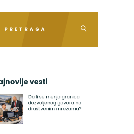
ajnovije vesti
Da li se menja granica
dozvoljenog govora na
društvenim mrežama?