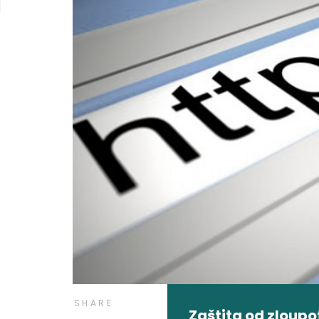
SHARE
Zaštita od zloup