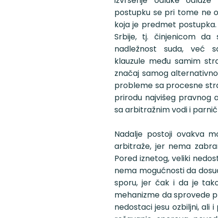
izvršenje odluke odlaže
postupku se pri tome ne od
koja je predmet postupka.
Srbije, tj. činjenicom d
nadležnost suda, već 
klauzule među samim st
značaj samog alternativno
probleme sa procesne stra
prirodu najvišeg pravnog 
sa arbitražnim vodi i parni
Nadalje postoji ovakva 
arbitraže, jer nema zabran
Pored iznetog, veliki nedos
nema mogućnosti da dosudi 
sporu, jer čak i da je ta
mehanizme da sprovede pri
nedostaci jesu ozbiljni, al