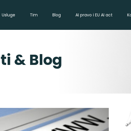
Usluge
Tim
Blog
AI pravo i EU AI act
K
ti & Blog