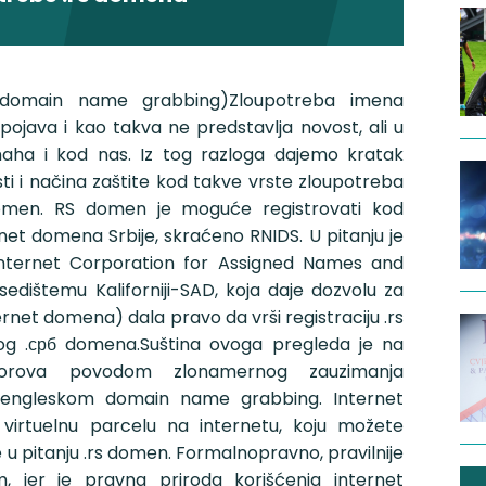
li domain name grabbing)Zloupotreba imena
ojava i kao takva ne predstavlja novost, ali u
ha i kod nas. Iz tog razloga dajemo kratak
i i načina zaštite kod takve vrste zloupotreba
omen. RS domen je moguće registrovati kod
net domena Srbije, skraćeno RNIDS. U pitanju je
-Internet Corporation for Assigned Names and
edištemu Kaliforniji-SAD, koja daje dozvolu za
ernet domena) dala pravo da vrši registraciju .rs
nog .срб domena.Suština ovoga pregleda je na
porova povodom zlonamernog zauzimanja
 engleskom domain name grabbing. Internet
virtuelnu parcelu na internetu, koju možete
e u pitanju .rs domen. Formalnopravno, pravilnije
 jer je pravna priroda korišćenja internet