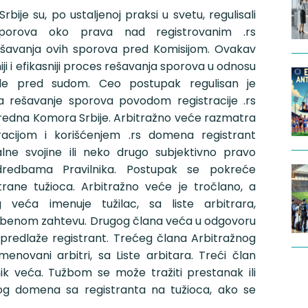
bije su, po ustaljenoj praksi u svetu, regulisali
sporova oko prava nad registrovanim .rs
avanja ovih sporova pred Komisijom. Ovakav
niji i efikasniji proces rešavanja sporova u odnosu
e pred sudom. Ceo postupak regulisan je
a rešavanje sporova povodom registracije .rs
rivredna Komora Srbije. Arbitražno veće razmatra
tracijom i korišćenjem .rs domena registrant
lne svojine ili neko drugo subjektivno pravo
dredbama Pravilnika. Postupak se pokreće
ane tužioca. Arbitražno veće je tročlano, a
 veća imenuje tužilac, sa liste arbitrara,
enom zahtevu. Drugog člana veća u odgovoru
a predlaže registrant. Trećeg člana Arbitražnog
enovani arbitri, sa Liste arbitara. Treći član
ik veća. Tužbom se može tražiti prestanak ili
nog domena sa registranta na tužioca, ako se