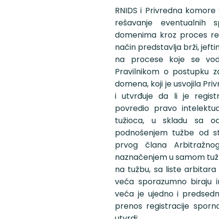
RNIDS i Privredna komore Sr
rešavanje eventualnih 
domenima kroz proces reš
način predstavlja brži, jefti
na procese koje se vod
Pravilnikom o postupku z
domena, koji je usvojila P
i utvrđuje da li je regis
povredio pravo intelektua
tužioca, u skladu sa o
podnošenjem tužbe od str
prvog člana Arbitražnog
naznačenjem u samom tužb
na tužbu, sa liste arbitar
veća sporazumno biraju im
veća je ujedno i predsedn
prenos registracije spor
utvrdi: