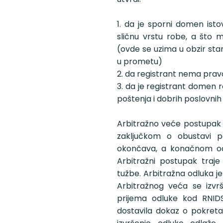
1. da je sporni domen istov
sličnu vrstu robe, a što 
(ovde se uzima u obzir sta
u prometu)
2. da registrant nema pravo
3. da je registrant domen r
poštenja i dobrih poslovnih
Arbitražno veće postupak 
zaključkom o obustavi 
okončava, a konačnom odl
Arbitražni postupak traj
tužbe. Arbitražna odluka j
Arbitražnog veća se izv
prijema odluke kod RNIDS
dostavila dokaz o pokret