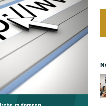
N
otrebe .rs domena