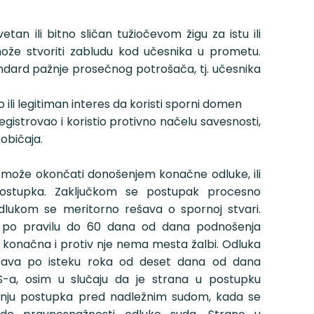
etan ili bitno sličan tužiočevom žigu za istu ili
može stvoriti zabludu kod učesnika u prometu.
ndard pažnje prosečnog potrošača, tj. učesnika
 ili legitiman interes da koristi sporni domen
egistrovao i koristio protivno načelu savesnosti,
 običaja.
može okončati donošenjem konačne odluke, ili
postupka. Zaključkom se postupak procesno
ukom se meritorno rešava o spornoj stvari.
e po pravilu do 60 dana od dana podnošenja
e konačna i protiv nje nema mesta žalbi. Odluka
ršava po isteku roka od deset dana od dana
-a, osim u slučaju da je strana u postupku
anju postupka pred nadležnim sudom, kada se