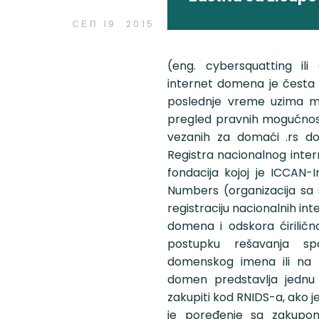
СЕП 19. 2015
(eng. cybersquatting i
internet domena je česta p
poslednje vreme uzima ma
pregled pravnih mogućnost
vezanih za domaći .rs d
Registra nacionalnog inter
fondacija kojoj je ICCAN
Numbers (organizacija sa s
registraciju nacionalnih int
domena i odskora ćirilič
postupku rešavanja s
domenskog imena ili na
domen predstavlja jednu 
zakupiti kod RNIDS-a, ako j
je poređenje sa zakupom,