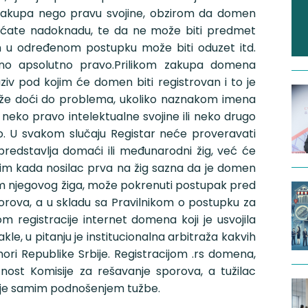
 zakupa nego pravu svojine, obzirom da domen
laćate nadoknadu, te da ne može biti predmet
m u određenom postupku može biti oduzet itd.
dno apsolutno pravo.Prilikom zakupa domena
iv pod kojim će domen biti registrovan i to je
ože doći do problema, ukoliko naznakom imena
eko pravo intelektualne svojine ili neko drugo
vo. U svakom slučaju Registar neće proveravati
predstavlja domaći ili međunarodni žig, već će
utim kada nosilac prva na žig sazna da je domen
m njegovog žiga, može pokrenuti postupak pred
orova, a u skladu sa Pravilnikom o postupku za
 registracije internet domena koji je usvojila
le, u pitanju je institucionalna arbitraža kakvih
mori Republike Srbije. Registracijom .rs domena,
žnost Komisije za rešavanje sporova, a tužilac
ije samim podnošenjem tužbe.