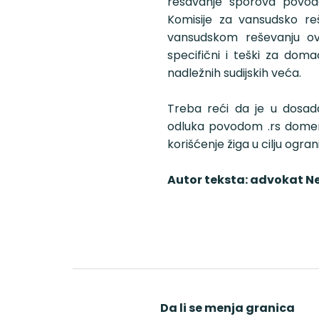
rešavanje sporova povodo
Komisije za vansudsko re
vansudskom reševanju o
specifični i teški za dom
nadležnih sudijskih veća.
Treba reći da je u dosada
odluka povodom .rs domen
korišćenje žiga u cilju ogra
Autor teksta: advokat N
 u
Da li se menja granica