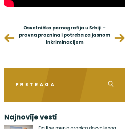
ima kod
Osvetnička pornografija u Srbiji –
Gostov
raka
pravna praznina i potreba za jasnom
Pr
inkriminacijom
Najnovije vesti
Da li se menja granica dozvoljenog