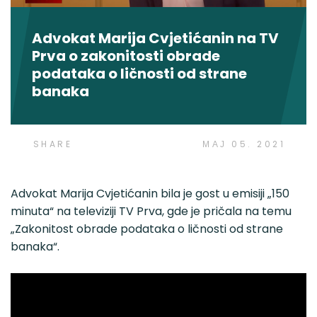
Advokat Marija Cvjetićanin na TV
Prva o zakonitosti obrade
podataka o ličnosti od strane
banaka
SHARE
МАЈ 05. 2021
Advokat Marija Cvjetićanin bila je gost u emisiji „150
minuta“ na televiziji TV Prva, gde je pričala na temu
„Zakonitost obrade podataka o ličnosti od strane
banaka“.