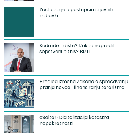
Zastupanje u postupcima javnih
nabavki
Kuda ide tržište? Kako unaprediti
sopstveni biznis? BIZIT
Pregled izmena Zakona o sprečavanju
pranja novca i finansiranju terorizma
eŠalter-Digitalizacija katastra
nepokretnosti