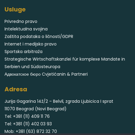
Usluge
Privredno pravo
Intelektualna svojina
Zaštita podataka o ličnosti/GDPR
Internet i medijsko pravo
Sportska arbitraža
Strategische Wirtschaftskanzlei für komplexe Mandate in
Serbien und Südosteuropa
Адвокатское бюро Cvjetićanin & Partneri
Adresa
Jurija Gagarina 14ž/2 – Belvil, zgrada Ljubicica I sprat
11070 Beograd (Novi Beograd)
Tel:
+381 (11) 409 11 76
Tel:
+381 (11) 402 03 93
Mob:
+381 (63) 872 32 70