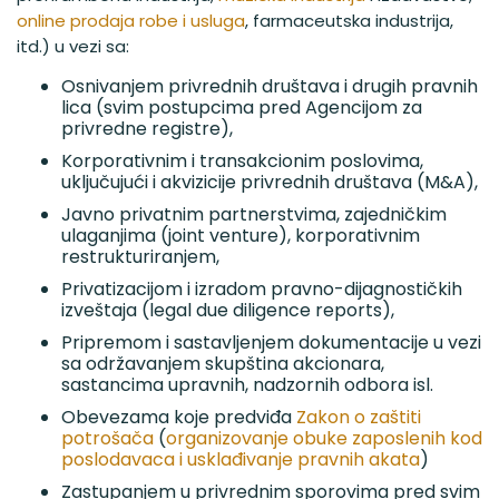
online prodaja robe i usluga
, farmaceutska industrija,
itd.) u vezi sa:
Osnivanjem privrednih društava i drugih pravnih
lica (svim postupcima pred Agencijom za
privredne registre),
Korporativnim i transakcionim poslovima,
uključujući i akvizicije privrednih društava (M&A),
Javno privatnim partnerstvima, zajedničkim
ulaganjima (joint venture), korporativnim
restrukturiranjem,
Privatizacijom i izradom pravno-dijagnostičkih
izveštaja (legal due diligence reports),
Pripremom i sastavljenjem dokumentacije u vezi
sa održavanjem skupština akcionara,
sastancima upravnih, nadzornih odbora isl.
Obevezama koje predviđa
Zakon o zaštiti
potrošača
(
organizovanje obuke zaposlenih kod
poslodavaca i usklađivanje pravnih akata
)
Zastupanjem u privrednim sporovima pred svim