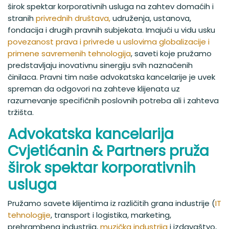
ki ponuja široko paleto pravnih storitev v različnih
širok spektar korporativnih usluga na zahtev domaćih i
sektorjih. Eno od naših področij strokovnega znanja je
stranih
privrednih društava,
udruženja, ustanova,
zapleten sektor spletnih igralnic. Spletanje po
fondacija i drugih pravnih subjekata. Imajući u vidu usku
labirintu zakonov in predpisov na tem področju je
lahko zmedeno in zahtevno. Sodelovanje s
povezanost prava i privrede u uslovima globalizacije i
Cvjetićanin in partnerji vam daje zagotovilo, da vaše
primene savremenih tehnologija
, saveti koje pružamo
pravne zadeve obravnavajo izkušeni strokovnjaki, ki
predstavljaju inovativnu sinergiju svih naznačenih
so dobro seznanjeni s tem področjem. Naše
činilaca. Pravni tim naše advokatska kancelarije je uvek
poglobljeno razumevanje odtenkov zakonodaje o
spreman da odgovori na zahteve klijenata uz
spletnih igralnicah temelji na bogatih izkušnjah. Na
primer, Rizk Casino
https://finance-akademija.si/
,
razumevanje specifičnih poslovnih potreba ali i zahteva
eno vodilnih spletnih kazinojev v Evropi, je odličen
tržišta.
primer stranke, ki ji smo zagotovili celovito
svetovanje, ki zajema vse vidike zakonodaje o
Advokatska kancelarija
spletnih igrah, skladnosti, licenciranja in regulativnih
Cvjetićanin & Partners pruža
zadev. Kot odvetniška družba ne nudimo le pravnega
svetovanja, ampak tudi praktične rešitve, ki se
širok spektar korporativnih
brezhibno vključujejo v pravni in poslovni okvir.
Prizadevamo si zagotoviti zanesljive pravne storitve,
usluga
prilagojene posebnim potrebam vsake stranke.
Pružamo savete klijentima iz različitih grana industrije (
IT
tehnologije
, transport i logistika, marketing,
prehrambena industrija,
muzička industrija
i izdavaštvo,