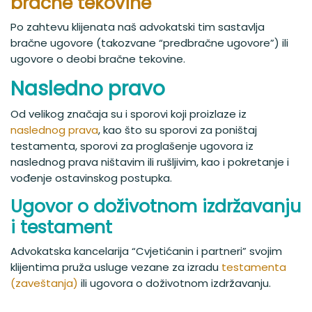
bračne tekovine
Po zahtevu klijenata naš advokatski tim sastavlja
bračne ugovore (takozvane “predbračne ugovore”) ili
ugovore o deobi bračne tekovine.
Nasledno pravo
Od velikog značaja su i sporovi koji proizlaze iz
naslednog prava
, kao što su sporovi za poništaj
testamenta, sporovi za proglašenje ugovora iz
naslednog prava ništavim ili rušljivim, kao i pokretanje i
vođenje ostavinskog postupka.
Ugovor o doživotnom izdržavanju
i testament
Advokatska kancelarija “Cvjetićanin i partneri” svojim
klijentima pruža usluge vezane za izradu
testamenta
(zaveštanja)
ili ugovora o doživotnom izdržavanju.