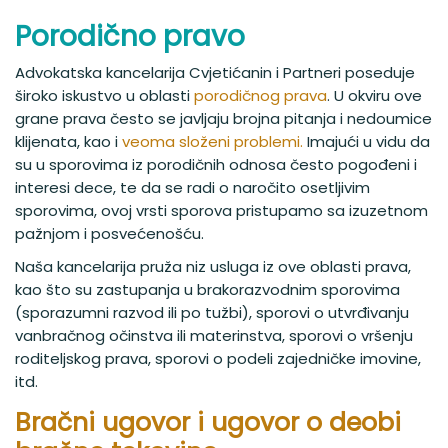
Porodično pravo
Advokatska kancelarija Cvjetićanin i Partneri poseduje
široko iskustvo u oblasti
porodičnog prava
. U okviru ove
grane prava često se javljaju brojna pitanja i nedoumice
klijenata, kao i
veoma složeni problemi.
Imajući u vidu da
su u sporovima iz porodičnih odnosa često pogođeni i
interesi dece, te da se radi o naročito osetljivim
sporovima, ovoj vrsti sporova pristupamo sa izuzetnom
pažnjom i posvećenošću.
Naša kancelarija pruža niz usluga iz ove oblasti prava,
kao što su zastupanja u brakorazvodnim sporovima
(sporazumni razvod ili po tužbi), sporovi o utvrđivanju
vanbračnog očinstva ili materinstva, sporovi o vršenju
roditeljskog prava, sporovi o podeli zajedničke imovine,
itd.
Bračni ugovor i ugovor o deobi