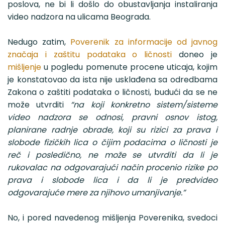
poslova, ne bi li došlo do obustavljanja instaliranja
video nadzora na ulicama Beograda.
Nedugo zatim,
Poverenik za informacije od javnog
značaja i zaštitu podataka o ličnosti
doneo je
mišljenje
u pogledu pomenute procene uticaja, kojim
je konstatovao da ista nije usklađena sa odredbama
Zakona o zaštiti podataka o ličnosti, budući da se ne
može utvrditi
“na koji konkretno sistem/sisteme
video nadzora se odnosi, pravni osnov istog,
planirane radnje obrade, koji su rizici za prava i
slobode fizičkih lica o čijim podacima o ličnosti je
reč i posledično, ne može se utvrditi da li je
rukovalac na odgovarajući način procenio rizike po
prava i slobode lica i da li je predvideo
odgovarajuće mere za njihovo umanjivanje.”
No, i pored navedenog mišljenja Poverenika, svedoci