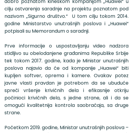
dobro poznatom kineskom kompanijom „Huawei“ u
cilju ostvarenja saradnje na projektu poznatom pod
nazivom „Sigurno društvo.“ U tom cilju tokom 2014.
godine Ministarstvo unutrašnjih poslova i „Huawei“
potpisali su Memorandum o saradnji.
Prve informacije o uspostavljanju video nadzora
stidljivo su obelodanjene građanima Republike Srbije
tek tokom 2017. godine, kada je Ministar unutrašnjih
poslova najavio da će od kompanije „Huawei“ biti
kupljen softver, oprema i kamere. Ovakav potez
javne vlasti pravdan je potrebom da se ubuduće
spreči vršenje krivičnih dela i efikasnije otkriju
počinioci krivičnih dela, s jedne strane, ali i da se
omogući kvalitetnija kontrola saobraćaja, sa druge
strane.
Početkom 2019. godine, Ministar unutrašnjih poslova –