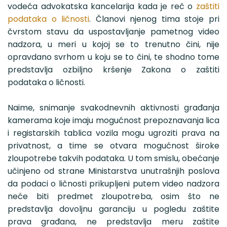
vodeća advokatska kancelarija kada je reč o
zaštiti
podataka o ličnosti
. Članovi njenog tima stoje pri
čvrstom stavu da uspostavljanje pametnog video
nadzora, u meri u kojoj se to trenutno čini, nije
opravdano svrhom u koju se to čini, te shodno tome
predstavlja ozbiljno kršenje Zakona o zaštiti
podataka o ličnosti.
Naime, snimanje svakodnevnih aktivnosti građanja
kamerama koje imaju mogućnost prepoznavanja lica
i registarskih tablica vozila mogu ugroziti prava na
privatnost, a time se otvara mogućnost široke
zloupotrebe takvih podataka. U tom smislu, obećanje
učinjeno od strane Ministarstva unutrašnjih poslova
da podaci o ličnosti prikupljeni putem video nadzora
neće biti predmet zloupotreba, osim što ne
predstavlja dovoljnu garanciju u pogledu zaštite
prava građana, ne predstavlja meru zaštite