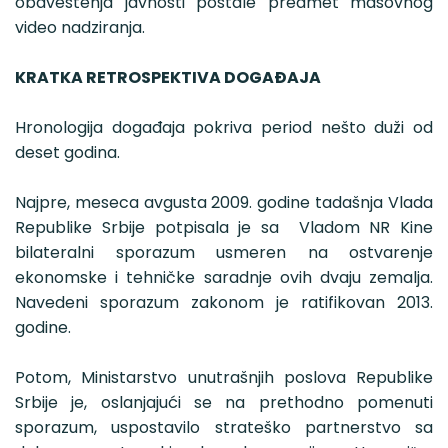
obaveštenja javnosti postale predmet masovnog
video nadziranja.
KRATKA RETROSPEKTIVA DOGAĐAJA
Hronologija događaja pokriva period nešto duži od
deset godina.
Najpre, meseca avgusta 2009. godine tadašnja Vlada
Republike Srbije potpisala je sa Vladom NR Kine
bilateralni sporazum usmeren na ostvarenje
ekonomske i tehničke saradnje ovih dvaju zemalja.
Navedeni sporazum zakonom je ratifikovan 2013.
godine.
Potom, Ministarstvo unutrašnjih poslova Republike
Srbije je, oslanjajući se na prethodno pomenuti
sporazum, uspostavilo strateško partnerstvo sa