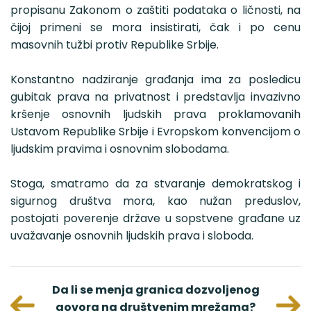
propisanu Zakonom o zaštiti podataka o ličnosti, na
čijoj primeni se mora insistirati, čak i po cenu
masovnih tužbi protiv Republike Srbije.
Konstantno nadziranje građanja ima za posledicu
gubitak prava na privatnost i predstavlja invazivno
kršenje osnovnih ljudskih prava proklamovanih
Ustavom Republike Srbije i Evropskom konvencijom o
ljudskim pravima i osnovnim slobodama.
Stoga, smatramo da za stvaranje demokratskog i
sigurnog društva mora, kao nužan preduslov,
postojati poverenje države u sopstvene građane uz
uvažavanje osnovnih ljudskih prava i sloboda.
avnih
Da li se menja granica dozvoljenog
Presud
govora na društvenim mrežama?
Lassana