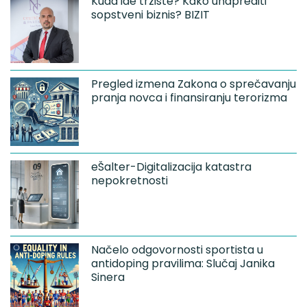
Kuda ide tržište? Kako unaprediti
sopstveni biznis? BIZIT
Pregled izmena Zakona o sprečavanju
pranja novca i finansiranju terorizma
eŠalter-Digitalizacija katastra
nepokretnosti
Načelo odgovornosti sportista u
antidoping pravilima: Slučaj Janika
Sinera