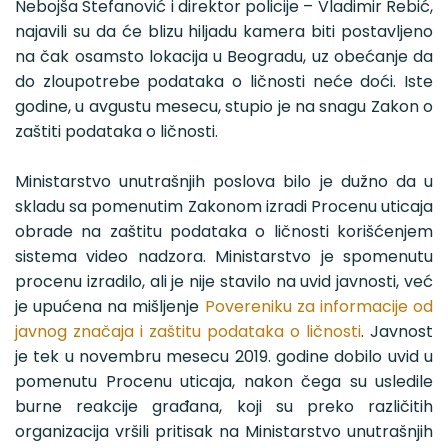
Nebojša Stefanović i direktor policije – Vladimir Rebić,
najavili su da će blizu hiljadu kamera biti postavljeno
na čak osamsto lokacija u Beogradu, uz obećanje da
do zloupotrebe podataka o ličnosti neće doći. Iste
godine, u avgustu mesecu, stupio je na snagu Zakon o
zaštiti podataka o ličnosti.
Ministarstvo unutrašnjih poslova bilo je dužno da u
skladu sa pomenutim Zakonom izradi Procenu uticaja
obrade na zaštitu podataka o ličnosti korišćenjem
sistema video nadzora. Ministarstvo je spomenutu
procenu izradilo, ali je nije stavilo na uvid javnosti, već
je upućena na mišljenje
Povereniku za informacije od
javnog značaja i zaštitu podataka o ličnosti
. Javnost
je tek u novembru mesecu 2019. godine dobilo uvid u
pomenutu Procenu uticaja, nakon čega su usledile
burne reakcije građana, koji su preko različitih
organizacija vršili pritisak na Ministarstvo unutrašnjih