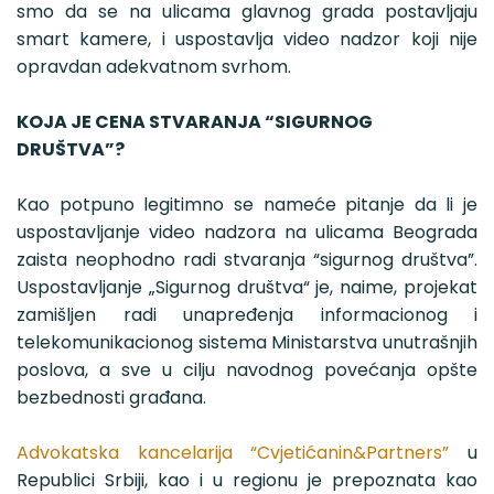
smo da se na ulicama glavnog grada postavljaju
smart kamere, i uspostavlja video nadzor koji nije
opravdan adekvatnom svrhom.
KOJA JE CENA STVARANJA “SIGURNOG
DRUŠTVA”?
Kao potpuno legitimno se nameće pitanje da li je
uspostavljanje video nadzora na ulicama Beograda
zaista neophodno radi stvaranja “sigurnog društva”.
Uspostavljanje „Sigurnog društva“ je, naime, projekat
zamišljen radi unapređenja informacionog i
telekomunikacionog sistema Ministarstva unutrašnjih
poslova, a sve u cilju navodnog povećanja opšte
bezbednosti građana.
Advokatska kancelarija “Cvjetićanin&Partners”
u
Republici Srbiji, kao i u regionu je prepoznata kao