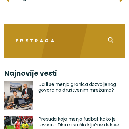
F
Najnovije vesti
Da li se menja granica dozvoljenog
govora na društvenim mrežama?
Presuda koja menja fudbal: kako je
Lassana Diarra srušio ključne delove