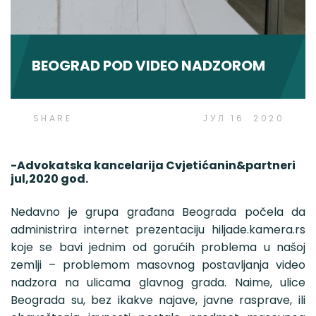
BEOGRAD POD VIDEO NADZOROM
SHARE
ЈУЛ 16. 2020
-Advokatska kancelarija Cvjetićanin&partneri
jul,2020 god.
Nedavno je grupa građana Beograda počela da
administrira internet prezentaciju hiljade.kamera.rs
koje se bavi jednim od gorućih problema u našoj
zemlji – problemom masovnog postavljanja video
nadzora na ulicama glavnog grada. Naime, ulice
Beograda su, bez ikakve najave, javne rasprave, ili