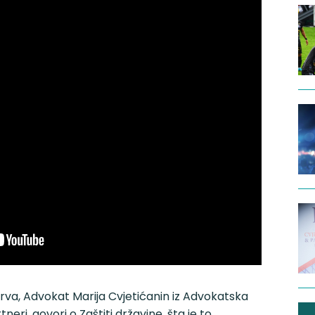
prva, Advokat Marija Cvjetićanin iz Advokatska
tneri, govori o Zaštiti državine, šta je to