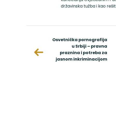
državinska tužba i kao reši
kata u
Osvetnička pornografija
a kod
u Srbiji – pravna
og razvoda
praznina i potreba za
jasnom inkriminacijom