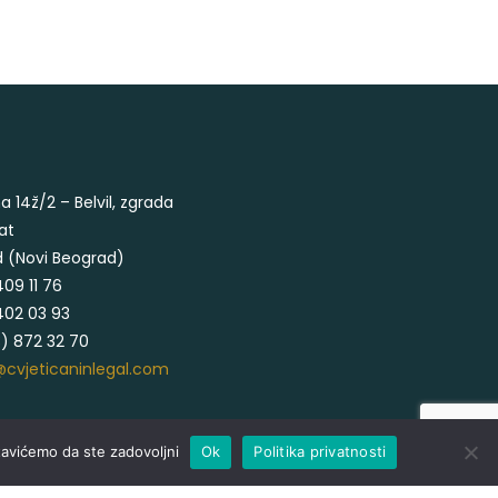
a 14ž/2 – Belvil, zgrada
rat
d (Novi Beograd)
409 11 76
 402 03 93
3) 872 32 70
@cvjeticaninlegal.com
tavićemo da ste zadovoljni
Ok
Politika privatnosti