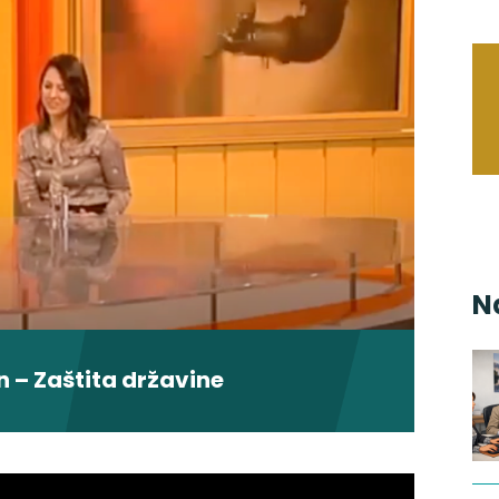
N
n – Zaštita državine