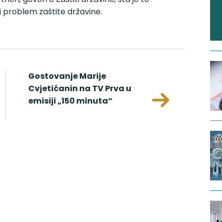
ti problem zaštite državine.
Gostovanje Marije
Neh
Cvjetićanin na TV Prva u
p
emisiji „150 minuta“
okoln
slučaja