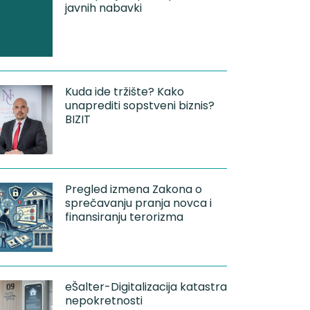
javnih nabavki
Kuda ide tržište? Kako
unaprediti sopstveni biznis?
atno ubistvo –
Četvorodnevna radna
BIZIT
ravna analiza i
nedelja – gostovanje
osti tragičnog
Marije Cvjetićanin u
 kod Prijepolja
emisiji „Jake Priče“
nacionalne televizije B92
Pregled izmena Zakona o
sprečavanju pranja novca i
finansiranju terorizma
eŠalter-Digitalizacija katastra
nepokretnosti