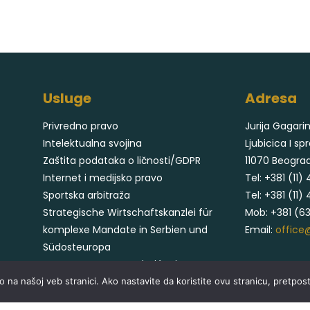
Usluge
Adresa
Privredno pravo
Jurija Gagarin
Intelektualna svojina
Ljubicica I sp
Zaštita podataka o ličnosti/GDPR
11070 Beogra
Internet i medijsko pravo
Tel:
+381 (11) 
Sportska arbitraža
Tel:
+381 (11)
Strategische Wirtschaftskanzlei für
Mob:
+381 (6
komplexe Mandate in Serbien und
Email:
office
Südosteuropa
Адвокатское бюро Cvjetićanin &
Partneri
vo na našoj veb stranici. Ako nastavite da koristite ovu stranicu, pretpos