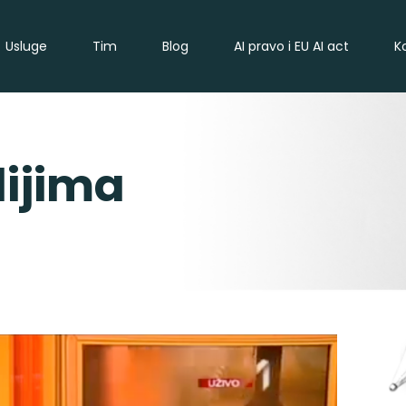
Usluge
Tim
Blog
AI pravo i EU AI act
K
ijima