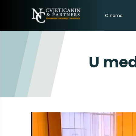
O nama
U med