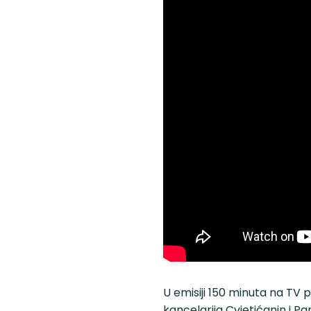
U emisiji 150 minuta na TV 
kancelarija Cvjetićanin i Par