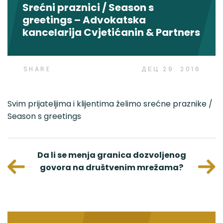
Srećni praznici / Season s
greetings – Advokatska
kancelarija Cvjetićanin & Partners
SHARE
ДЕЦ 29. 2016
Svim prijateljima i klijentima želimo srećne praznike /
Season s greetings
avnih
Da li se menja granica dozvoljenog
Presud
govora na društvenim mrežama?
Lassana
F