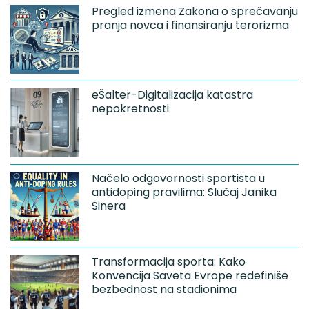
Pregled izmena Zakona o sprečavanju
pranja novca i finansiranju terorizma
eŠalter-Digitalizacija katastra
nepokretnosti
Načelo odgovornosti sportista u
antidoping pravilima: Slučaj Janika
Sinera
Transformacija sporta: Kako
Konvencija Saveta Evrope redefiniše
bezbednost na stadionima