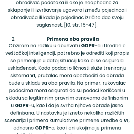
obrađivač podataka ili ako je neophodno za
sklapanje ili izvršavanje ugovora između pojedinca i
obrađivača ili kada je pojedinac izričito dao svoju
saglasnost. [10, str. 15-47].
Primena oba pravila
Obzirom na razliku u obuhvatu
GDPR
-a i Uredbe o
veštačkoj inteligenciji, potrebno je odrediti koji propis
se primenjuje u datoj situaciji kako bi se osigurala
usklađenost. Kada podaci o ličnosti služe treniranju
sistema
VI
, pružalac mora obezbediti da obrada
bude u skladu sa oba pravila. Na primer, rukovalac
podacima mora osigurati da su podaci korišćeni u
skladu sa legitimnim pravnim osnovama definisanim
u
GDPR
-u, kao i da je svrha njihove obrade jasno
definisana. U nastavku je izneto nekoliko različitih
scenarija i primera kumulativne primene Uredbe o
VI
,
odnosno
GDPR
-a, kao i oni ukojima je primena