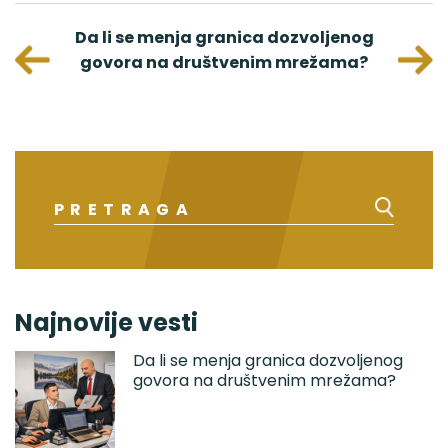
avnih
Da li se menja granica dozvoljenog
Presud
govora na društvenim mrežama?
Lassana
F
Najnovije vesti
Da li se menja granica dozvoljenog
govora na društvenim mrežama?