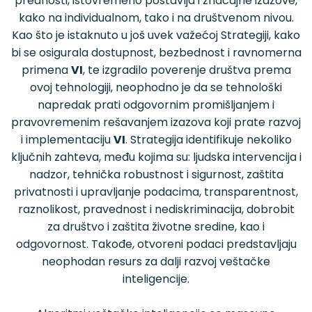
prednosti, istovremeno postavlja i značajne izazove,
kako na individualnom, tako i na društvenom nivou.
Kao što je istaknuto u još uvek važećoj Strategiji, kako
bi se osigurala dostupnost, bezbednost i ravnomerna
primena
VI
, te izgradilo poverenje društva prema
ovoj tehnologiji, neophodno je da se tehnološki
napredak prati odgovornim promišljanjem i
pravovremenim rešavanjem izazova koji prate razvoj
i implementaciju
VI
. Strategija identifikuje nekoliko
ključnih zahteva, među kojima su: ljudska intervencija i
nadzor, tehnička robustnost i sigurnost, zaštita
privatnosti i upravljanje podacima, transparentnost,
raznolikost, pravednost i nediskriminacija, dobrobit
za društvo i zaštita životne sredine, kao i
odgovornost. Takođe, otvoreni podaci predstavljaju
neophodan resurs za dalji razvoj veštačke
inteligencije.