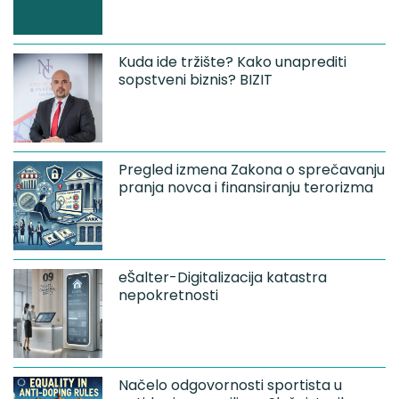
Kuda ide tržište? Kako unaprediti
sopstveni biznis? BIZIT
Pregled izmena Zakona o sprečavanju
pranja novca i finansiranju terorizma
eŠalter-Digitalizacija katastra
nepokretnosti
Načelo odgovornosti sportista u