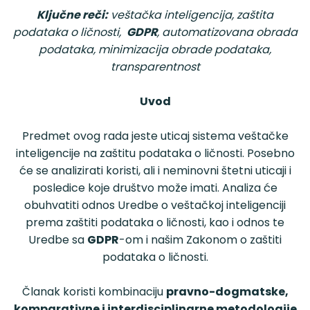
Ključne reči:
veštačka inteligencija, zaštita
podataka o ličnosti,
GDPR
, automatizovana obrada
podataka, minimizacija obrade podataka,
transparentnost
Uvod
Predmet ovog rada jeste uticaj sistema veštačke
inteligencije na zaštitu podataka o ličnosti. Posebno
će se analizirati koristi, ali i neminovni štetni uticaji i
posledice koje društvo može imati. Analiza će
obuhvatiti odnos Uredbe o veštačkoj inteligenciji
prema zaštiti podataka o ličnosti, kao i odnos te
Uredbe sa
GDPR
-om i našim Zakonom o zaštiti
podataka o ličnosti.
Članak koristi kombinaciju
pravno-dogmatske
,
komparativne i interdisciplinarne metodologije