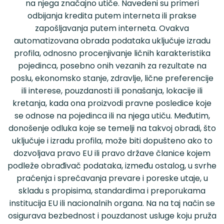
na njega značajno utiče. Navedeni su primeri
odbijanja kredita putem interneta ili prakse
zapošljavanja putem interneta. Ovakva
automatizovana obrada podataka uključuje izradu
profila, odnosno procenjivanje ličnih karakteristika
pojedinca, posebno onih vezanih za rezultate na
poslu, ekonomsko stanje, zdravlje, lične preferencije
ili interese, pouzdanosti ili ponašanja, lokacije ili
kretanja, kada ona proizvodi pravne posledice koje
se odnose na pojedinca ili na njega utiču. Međutim,
donošenje odluka koje se temelji na takvoj obradi, što
uključuje i izradu profila, može biti dopušteno ako to
dozvoljava pravo EU ili pravo države članice kojem
podleže obrađivač podataka, između ostalog, u svrhe
praćenja i sprečavanja prevare i poreske utaje, u
skladu s propisima, standardima i preporukama
institucija EU ili nacionalnih organa. Na na taj način se
osigurava bezbednost i pouzdanost usluge koju pruža