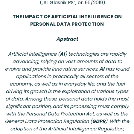
(„Sl. Glasnik RS“, br. 96/2019).
THE IMPACT OF ARTICIFIAL INTELLIGENCE ON
PERSONAL DATA PROTECTION
Apstract
Artificial intelligence (
AI
) technologies are rapidly
advancing, relying on vast amounts of data to
evolve and provide innovative services.
AI
has found
applications in practically all sectors of the
economy, as well as in everyday life, and the fuel
driving its growth is the exploitation of various types
of data. Among these, personal data holds the most
significant position, and its processing must comply
with the Personal Data Protection Act, as well as the
General Data Protection Regulation (
GDPR
). With the
adoption of the Artificial Intelligence Regulation,