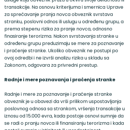
transakcije. Na osnovu kriterijuma i smernica Uprave
za sprečavanje pranja novca obveznik svrstava
stranku, poslovni odnos ili uslugu u određenu grupu, a
prema stepenu rizika za pranje novca, odnosno
finasiranje terorizma. Nakon svrstavanja stranke u
određenu grupu preduzimaju se mere za poznavanje
i praćenje stranke. Ukoliko obveznik ne postupi po
ovoj odredbi i ne izvrši analizu rizika u skladu sa
Zakonom, odgovara za privredni prestup.
Radnje i mere poznavanja i praćenja stranke
Radnje i mere za poznavanje i praćenje stranke
obveznik je u obavezi da vrši prilikom uspostavljanja
poslovnog odnosa sa strankom, vršenja transakcije u
iznosu od 15.000 evra, kada postoje osnovi sumnje da
se radi o pranju novca ili finansiranju terorizma i kada