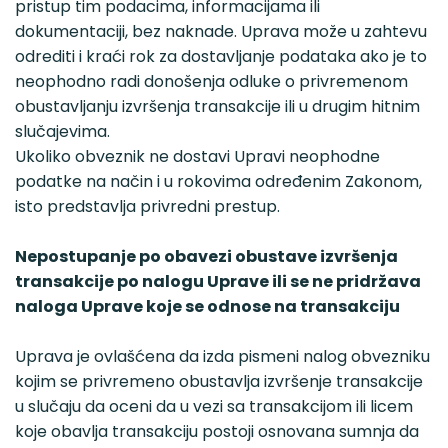
pristup tim podacima, informacijama ili
dokumentaciji, bez naknade. Uprava može u zahtevu
odrediti i kraći rok za dostavljanje podataka ako je to
neophodno radi donošenja odluke o privremenom
obustavljanju izvršenja transakcije ili u drugim hitnim
slučajevima.
Ukoliko obveznik ne dostavi Upravi neophodne
podatke na način i u rokovima određenim Zakonom,
isto predstavlja privredni prestup.
Nepostupanje po obavezi obustave izvršenja
transakcije po nalogu Uprave ili se ne pridržava
naloga Uprave koje se odnose na transakciju
Uprava je ovlašćena da izda pismeni nalog obvezniku
kojim se privremeno obustavlja izvršenje transakcije
u slučaju da oceni da u vezi sa transakcijom ili licem
koje obavlja transakciju postoji osnovana sumnja da