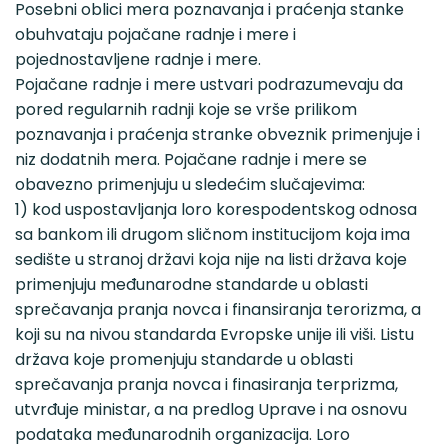
Posebni oblici mera poznavanja i praćenja stanke
obuhvataju pojačane radnje i mere i
pojednostavljene radnje i mere.
Pojačane radnje i mere ustvari podrazumevaju da
pored regularnih radnji koje se vrše prilikom
poznavanja i praćenja stranke obveznik primenjuje i
niz dodatnih mera. Pojačane radnje i mere se
obavezno primenjuju u sledećim slučajevima:
1) kod uspostavljanja loro korespodentskog odnosa
sa bankom ili drugom sličnom institucijom koja ima
sedište u stranoj državi koja nije na listi država koje
primenjuju međunarodne standarde u oblasti
sprečavanja pranja novca i finansiranja terorizma, a
koji su na nivou standarda Evropske unije ili viši. Listu
država koje promenjuju standarde u oblasti
sprečavanja pranja novca i finasiranja terprizma,
utvrđuje ministar, a na predlog Uprave i na osnovu
podataka međunarodnih organizacija. Loro