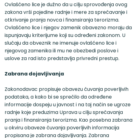
Ovlašćeno lice je dužno da u cilju sprovođenja ovog
zakona vrši pojedine radnje i mere za sprečavanje i
otkrivanje pranja novca i finansiranja terorizma.
Ovlašćeno lice i njegov zamenik obavezno moraju da
ispunjavaju kriterijume koji su određeni zakonom. U
slučaju da obveznik ne imenuje ovlašćeno lice i
njegovog zamenika ili mu ne obezbedi poslove i
uslove za rad isto predstavlja privredni prestup.
Zabrana dojavljivanja
Zakonodavac propisuje obavezu čuvanja poverljivih
podataka, a kako bi se sprečilo da određene
informacije dospeju u javnost i na taj način se ugroze
radnje koje preduzima Uprava u cilju sprečavanja
pranja i finansiranja terorizma. Kao posebna zabrana
u okviru obaveze čuvanja poverljivih informacija
propisana je zabrana dojavljivanja. Zabrana