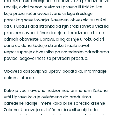
terorizma ustanovljena je i obaveza za preduzeće za
reviziju, ovlašćenog revizora i pravno ili fizičko lice
koje pruža računovodstvene usluge ili usluge
poreskog savetovanja. Navedeni obveznici su dužni
da u slučaju kada stranka od njih traži savet u vezi sa
pranjem novca ili finansiranjem terorizma, o tome
odmah obaveste Upravu, a najkasnije u roku od tri
dana od dana kada je stranka tražila savet.
Nepostupanje obveznika po navedenim odredbama
povlači odgovornost za privredni prestup.
Obaveza dostavljanja Upravi podataka, informacije i
dokumentacije
Kako je već navedno nadzor nad primenom Zakona
vrši Uprava koja je ovlešćena da preduzima
određene radnje i mere kako bi se sprečilo kršenje
Zakona. Uprava je ovlašćena da u situaciji kada