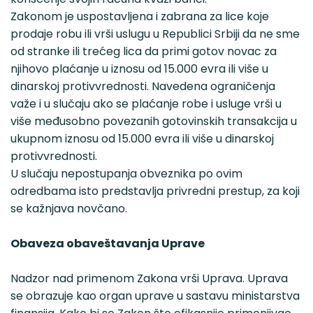
Zakonom je uspostavljena i zabrana za lice koje
prodaje robu ili vrši uslugu u Republici Srbiji da ne sme
od stranke ili trećeg lica da primi gotov novac za
njihovo plaćanje u iznosu od 15.000 evra ili više u
dinarskoj protivvrednosti. Navedena ograničenja
važe i u slučaju ako se plaćanje robe i usluge vrši u
više međusobno povezanih gotovinskih transakcija u
ukupnom iznosu od 15.000 evra ili više u dinarskoj
protivvrednosti.
U slučaju nepostupanja obveznika po ovim
odredbama isto predstavlja privredni prestup, za koji
se kažnjava novčano.
Obaveza obaveštavanja Uprave
Nadzor nad primenom Zakona vrši Uprava. Uprava
se obrazuje kao organ uprave u sastavu ministarstva