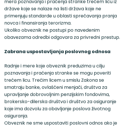
mera poznavanja i praćenja stranke trećem licu iz
države koje se nalaze na listi država koje ne
primenjuju standarde u oblasti sprečavanja pranja
novca i finansiranja terorizma.
Ukoliko obveznik ne postupi po navedenim
obavezama odredbi odgovara za privredni prestup.
Zabrana uspostavljanja poslovnog odnosa
Radnje i mere koje obveznik preduzima u cilju
poznavanja i praćenja stranke se mogu poveriti
trećem licu. Trećim licem u smislu Zakona se
smatraju banke, ovlašćeni menjači, društva za
upravljanje dobrovoljnim penzijskim fondovima,
brokersko-dilerska društva i društvo za osiguranje
koje ima dozvolu za obavljanje poslova životnog
osiguranja.
Obveznik ne sme uspostaviti poslovni odnos ako je