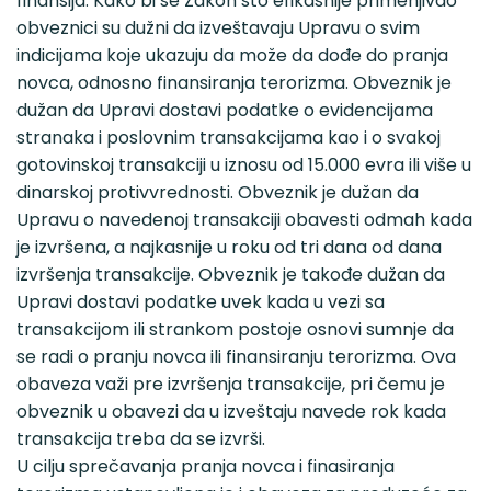
finansija. Kako bi se Zakon što efikasnije primenjivao
obveznici su dužni da izveštavaju Upravu o svim
indicijama koje ukazuju da može da dođe do pranja
novca, odnosno finansiranja terorizma. Obveznik je
dužan da Upravi dostavi podatke o evidencijama
stranaka i poslovnim transakcijama kao i o svakoj
gotovinskoj transakciji u iznosu od 15.000 evra ili više u
dinarskoj protivvrednosti. Obveznik je dužan da
Upravu o navedenoj transakciji obavesti odmah kada
je izvršena, a najkasnije u roku od tri dana od dana
izvršenja transakcije. Obveznik je takođe dužan da
Upravi dostavi podatke uvek kada u vezi sa
transakcijom ili strankom postoje osnovi sumnje da
se radi o pranju novca ili finansiranju terorizma. Ova
obaveza važi pre izvršenja transakcije, pri čemu je
obveznik u obavezi da u izveštaju navede rok kada
transakcija treba da se izvrši.
U cilju sprečavanja pranja novca i finasiranja