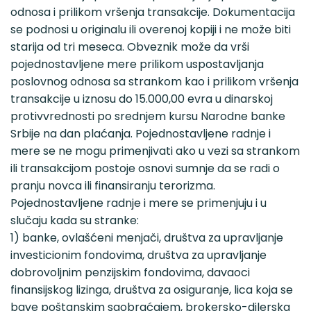
odnosa i prilikom vršenja transakcije. Dokumentacija
se podnosi u originalu ili overenoj kopiji i ne može biti
starija od tri meseca. Obveznik može da vrši
pojednostavljene mere prilikom uspostavljanja
poslovnog odnosa sa strankom kao i prilikom vršenja
transakcije u iznosu do 15.000,00 evra u dinarskoj
protivvrednosti po srednjem kursu Narodne banke
Srbije na dan plaćanja. Pojednostavljene radnje i
mere se ne mogu primenjivati ako u vezi sa strankom
ili transakcijom postoje osnovi sumnje da se radi o
pranju novca ili finansiranju terorizma.
Pojednostavljene radnje i mere se primenjuju i u
slučaju kada su stranke:
1) banke, ovlašćeni menjači, društva za upravljanje
investicionim fondovima, društva za upravljanje
dobrovoljnim penzijskim fondovima, davaoci
finansijskog lizinga, društva za osiguranje, lica koja se
bave poštanskim saobraćajem, brokersko-dilerska