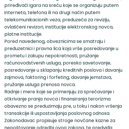
priređivači igara na sreću koje se organizuju putem
interneta, telefona ili na drugi način putem
telekomunikacionih veza, preduzeća za reviziju,
ovlašćeni revizori, institucije elektronskog novca,
platne institucije.
Pored navedenog, obveznicima se smatraju i
preduzetnici i pravna lica koja vrše posredovanje u
prometu i zakupu nepokretnosti, pružanje
računovodstvenih usluga, poresko savetovanje,
posredovanje u sklapanju kreditnih poslova i davanju
zajmova, faktoring i forfeting, davanje jemstava,
pružanje usluga prenosa novca.
Radnje i mere koje se primenjuju za sprečavanje i
otkrivanje pranja novca i finansiranja terorizma
obavezno se preduzimaju pre, u toku i nakon vršenja
transakcije ili uspostavljanja poslovnog odnosa.
Zakonodavac propisuje stroge novčane kazne za
nepoštovanje odredbi ovog zakona, te predviđa