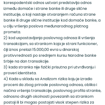
korespodentski odnos ustvari predstavlja odnos
između domaće i strane banke ili druge slične
institucije, a koji nastaje otvaranjem računa strane
banke ili druge slične institucije kod domaće banke, a
u cilju vršenja poslova međunarodnog platnog
prometa.
2) kod uspostavljanja poslovnog odnosa ili vršenja
transakcijam, sa strankom koja je strani funkcioner,
čiji iznos prelazi 15.000,00 evra u dinarskoj
protivvrednosti po srednjem kursu Narodne banke
Srbije na dan transakcije.
3) kada stranka nije fizički prisutna pri utvrđivanju i
proveri identiteta.
4) Kada u skladu sa Analizom rizika koju je izradio
proceni da zbog prirode poslovnog odnosa, oblika i
načina vršenja transakcije, poslovnog profila stranke,
odnosno drugih okolnosti povezanih sa strankom
postoji ili bi mogao postojati visok stepen rizika za