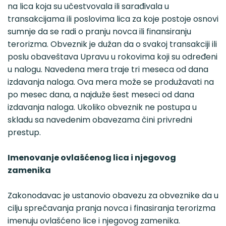
na lica koja su učestvovala ili sarađivala u
transakcijama ili poslovima lica za koje postoje osnovi
sumnje da se radi o pranju novca ili finansiranju
terorizma. Obveznik je dužan da o svakoj transakciji ili
poslu obaveštava Upravu u rokovima koji su određeni
u nalogu. Navedena mera traje tri meseca od dana
izdavanja naloga. Ova mera može se produžavati na
po mesec dana, a najduže šest meseci od dana
izdavanja naloga. Ukoliko obveznik ne postupa u
skladu sa navedenim obavezama čini privredni
prestup.
Imenovanje ovlašćenog lica i njegovog
zamenika
Zakonodavac je ustanovio obavezu za obveznike da u
cilju sprečavanja pranja novca i finasiranja terorizma
imenuju ovlašćeno lice i njegovog zamenika.