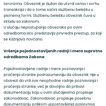
terorizma. Obveznik je dužan da utvrdi osnov i svrhu
transakcija i da o tome sačini službenu belešku u
pismenoj formi. Službenu belešku obveznik čuva u
skladu sa zakonom.
U slučaju nepostupanja obveznika po ovim
odredbama isto predstavlja privredni prestup, za koji
se kažnjava novčano.
Vršenje pojednostavljenih radnji i mera suprotno
odredbama Zakona
Pojednostavljene radnje i mere poznavanja i
praćenja stranke podrazumevaju da obveznik nije u
obavezi da vrši sve neophodne radnje poznavanja i
praćenja stranke, već je dovoljno da pribavi
dokumentaciju koju u ovim slučajevima propisuje
zakonodavac. Zakonodavac propisuje posebnu
dokumentaciju prilikom uspostavljanja poslovnog