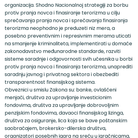
organizacija. Shodno Nacionalnoj strategiji za borbu
protiv pranja novca i finasiranje terorizma u cilju
sprečavanja pranja novca i sprečavanja finasiranja
terorizma neophodno je preduzeti niz mera, a
posebno preventivnim i represivnim merama uticati
na smanjenje kriminaliteta, implementirati u domaće
zakonodavstvo međunarodne standarde, razviti
sisteme saradnje i odgovornosti svih učesnika u borbi
protiv pranja novca i finasiranja terorizma, unaprediti
saradnju javnog i privatnog sektora i obezbediti
transparentnost finansijskog sistema.
Obveznici u smislu Zakona su: banke, ovlašćeni
menjači, društva za upravljanje investicionim
fondovima, društva za upravljanje dobrovoljnim
penzijskim fondovima, davaoci finansijskog lizinga,
društva za osiguranje, lica koja se bave poštanskim
saobraćajem, brokersko-dilerska društva,
organizatori posebnih igara na sreću u igračnicama,