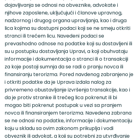
dojavljivanja se odnosi na obveznike, advokate i
njihove zaposlene, uključujući i članove upravnog,
nadzornog i drugog organa upravljanja, kao i druga
lica kojima su dostupni podaci koji se ne smeju otkriti
stranci ili trećem licu. Navedeni podaci se
prevashodno odnose na podatke koji su dostavljeni ili
su u postupku dostavljanja Upravi, a koji obuhvataju
informacije i dokumentacija o stranci ili o transakciji
za koje postoji sumnja da se radi o pranju novca ili
finansiranju terorizma. Pored navdenog zabranjeno je
i otkriti podatke da je Uprava izdala nalog za
privremeno obustavljanje izvršenja transakcije, kao i
da je protiv stranke ili trećeg lica pokrenut ili bi
mogao biti pokrenut postupak u vezi sa pranjem
novca ili finansiranjem terorizma. Navedena zabrana
se ne odnosi na podatke, informacije i dokumentaciju
koju u skladu sa ovim zakonom prikuplja i vodi
obveznik ili advokat, a koji su potrebni za utvrđivanje