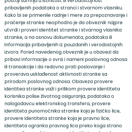
postoji sumnja u istinitost ili verodostojnost
pribavljenih podataka o stranci i stvarnom vlasniku.
Kako bi se primenile radnje i mere za prepoznavanje i
praćenje stranke neophodno je da obveznik najpre
utvrdi i proveri identitet stranke i stvarnog vlasnika
stranke, a na osnovu dokumenata, podataka ili
informacija pribavljenih iz pouzdanih i verodostojnih
izvora. Pored navedenog obveznik je u obavezi da
pribavi informacije o svrsi i nameni poslovnog odnosa
ili transakcije i da redovno prati poslovanje i
proverava usklađenost aktivnosti stranke sa
prirodom poslovnog odnosa. Obaveza provere
identitea stranke važi i prilikom provere identiteta
korisnika polise životnog osiguranja, podataka o
nalogodavcu elektronskog transfera, provere
identiteta punomoćnika stranke koja je fizičko lice,
provere identiteta stranke koja je pravno lice,
identiteta ogranka pravnog lica preko koga strano