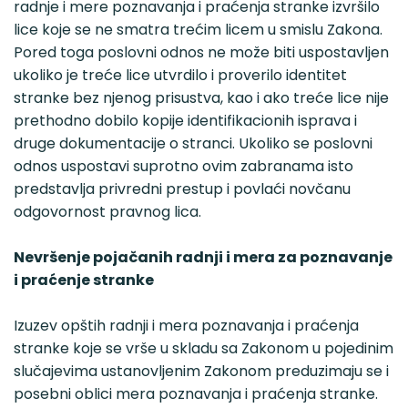
radnje i mere poznavanja i praćenja stranke izvršilo
lice koje se ne smatra trećim licem u smislu Zakona.
Pored toga poslovni odnos ne može biti uspostavljen
ukoliko je treće lice utvrdilo i proverilo identitet
stranke bez njenog prisustva, kao i ako treće lice nije
prethodno dobilo kopije identifikacionih isprava i
druge dokumentacije o stranci. Ukoliko se poslovni
odnos uspostavi suprotno ovim zabranama isto
predstavlja privredni prestup i povlaći novčanu
odgovornost pravnog lica.
Nevršenje pojačanih radnji i mera za poznavanje
i praćenje stranke
Izuzev opštih radnji i mera poznavanja i praćenja
stranke koje se vrše u skladu sa Zakonom u pojedinim
slučajevima ustanovljenim Zakonom preduzimaju se i
posebni oblici mera poznavanja i praćenja stranke.