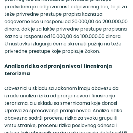
predviđena je i odgovornost odgovornog lica, te je za
teže privredne prestupe propisa kazna za
odgovorno lice u rasponu od 20.000,00 do 200.000,00
dinara, dok je za lakše privredne prestupe propisana
kazna u rasponu od 10.000,00 do 100.000,00 dinara.
U nastavku izlaganja ćemo skrenuti pažnju na teže
privredne prestupe koje propisuje Zakon.
Analiza rizika od pranja nivca i finasiranja
terorizma
Obveznici u skladu sa Zakonom imaju obavezu da
izrade analizu rizika od pranja novca i finasiranja
terorizma, a u skladu sa smernicama koje donosi
Uprava za sprečavanje pranja novca. Analiza rizika
obavezno sadrži procenu rizika za svaku grupu ili
vrstu stranke, procenu rizika poslovnog odnosa i
usluge koju obveznik pruža u okviru svoje delatnosti ili