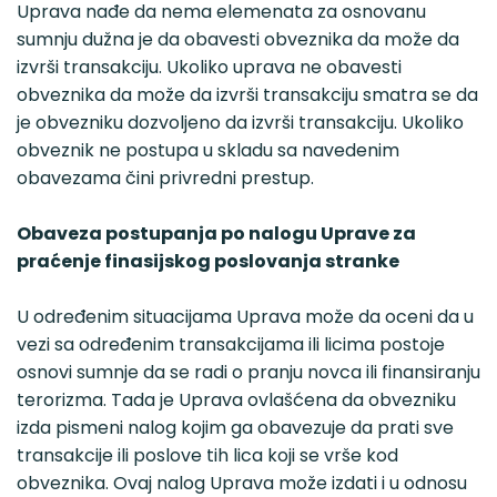
Uprava nađe da nema elemenata za osnovanu
sumnju dužna je da obavesti obveznika da može da
izvrši transakciju. Ukoliko uprava ne obavesti
obveznika da može da izvrši transakciju smatra se da
je obvezniku dozvoljeno da izvrši transakciju. Ukoliko
obveznik ne postupa u skladu sa navedenim
obavezama čini privredni prestup.
Obaveza postupanja po nalogu Uprave za
praćenje finasijskog poslovanja stranke
U određenim situacijama Uprava može da oceni da u
vezi sa određenim transakcijama ili licima postoje
osnovi sumnje da se radi o pranju novca ili finansiranju
terorizma. Tada je Uprava ovlašćena da obvezniku
izda pismeni nalog kojim ga obavezuje da prati sve
transakcije ili poslove tih lica koji se vrše kod
obveznika. Ovaj nalog Uprava može izdati i u odnosu