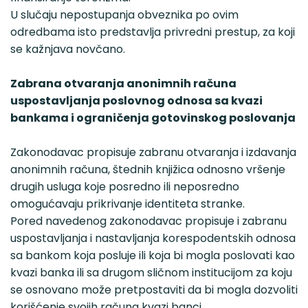
U slučaju nepostupanja obveznika po ovim
odredbama isto predstavlja privredni prestup, za koji
se kažnjava novčano.
Zabrana otvaranja anonimnih računa
uspostavljanja poslovnog odnosa sa kvazi
bankama i ograničenja gotovinskog poslovanja
Zakonodavac propisuje zabranu otvaranja i izdavanja
anonimnih računa, štednih knjižica odnosno vršenje
drugih usluga koje posredno ili neposredno
omogućavaju prikrivanje identiteta stranke.
Pored navedenog zakonodavac propisuje i zabranu
uspostavljanja i nastavljanja korespodentskih odnosa
sa bankom koja posluje ili koja bi mogla poslovati kao
kvazi banka ili sa drugom sličnom institucijom za koju
se osnovano može pretpostaviti da bi mogla dozvoliti
korišćenje svojih računa kvazi banci.