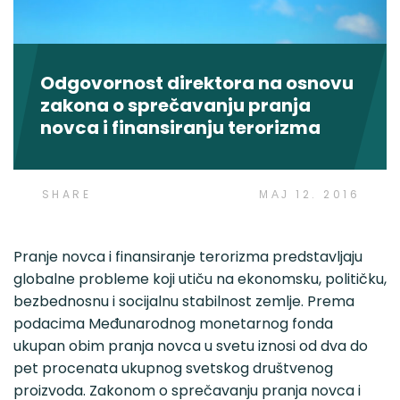
Odgovornost direktora na osnovu
zakona o sprečavanju pranja
novca i finansiranju terorizma
SHARE
МАЈ 12. 2016
Pranje novca i finansiranje terorizma predstavljaju
globalne probleme koji utiču na ekonomsku, političku,
bezbednosnu i socijalnu stabilnost zemlje. Prema
podacima Međunarodnog monetarnog fonda
ukupan obim pranja novca u svetu iznosi od dva do
pet procenata ukupnog svetskog društvenog
proizvoda. Zakonom o sprečavanju pranja novca i