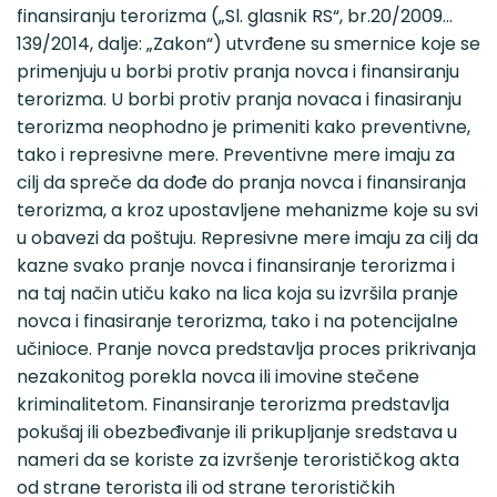
finansiranju terorizma („Sl. glasnik RS“, br.20/2009…
139/2014, dalje: „Zakon“) utvrđene su smernice koje se
primenjuju u borbi protiv pranja novca i finansiranju
terorizma. U borbi protiv pranja novaca i finasiranju
terorizma neophodno je primeniti kako preventivne,
tako i represivne mere. Preventivne mere imaju za
cilj da spreče da dođe do pranja novca i finansiranja
terorizma, a kroz upostavljene mehanizme koje su svi
u obavezi da poštuju. Represivne mere imaju za cilj da
kazne svako pranje novca i finansiranje terorizma i
na taj način utiču kako na lica koja su izvršila pranje
novca i finasiranje terorizma, tako i na potencijalne
učinioce. Pranje novca predstavlja proces prikrivanja
nezakonitog porekla novca ili imovine stečene
kriminalitetom. Finansiranje terorizma predstavlja
pokušaj ili obezbeđivanje ili prikupljanje sredstava u
nameri da se koriste za izvršenje terorističkog akta
od strane terorista ili od strane terorističkih