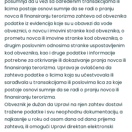
posumnja da u vezi sa određenim transakcijama ili
licima postoje osnovi sumnje da se radi o pranju
novca ili finansiranju terorizma zahteva od obveznika
podatke iz evidencija koje su u obavezi da vode
obveznici, o novcu i imovini stranke kod obveznika, o
prometu novca ili imovine stranke kod obveznika, o
drugim poslovnim odnosima stranke uspostavljenim
kod obveznika, kao i druge podatke i informacije
potrebne za otkrivanje ili dokazivanje pranja novca ili
finansiranja terorizma. Uprava je ovlašćena da
zahteva podatke o licima koja su učestvovala ili
sarađivala u transakcijama ili poslovima lica za koje
postoje osnovi sumnje da se radi o pranju novca ili
finansiranju terorizma.
Obveznik je dužan da Upravi na njen zahtev dostavi
tražene podatke i svu neophodnu dokumentaciju, a
najkasnije u roku od osam dana od dana prijema
zahteva, ili omogući Upravi direktan elektronski