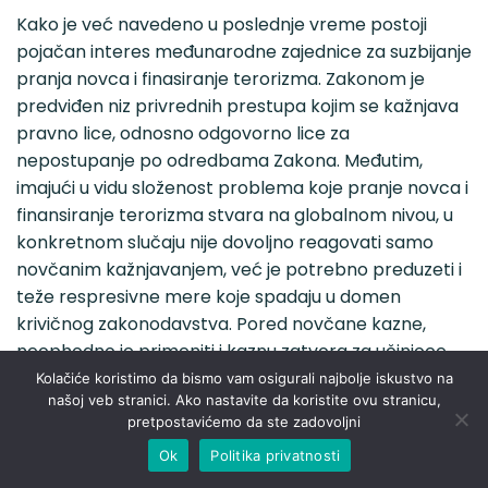
Kako je već navedeno u poslednje vreme postoji
pojačan interes međunarodne zajednice za suzbijanje
pranja novca i finasiranje terorizma. Zakonom je
predviđen niz privrednih prestupa kojim se kažnjava
pravno lice, odnosno odgovorno lice za
nepostupanje po odredbama Zakona. Međutim,
imajući u vidu složenost problema koje pranje novca i
finansiranje terorizma stvara na globalnom nivou, u
konkretnom slučaju nije dovoljno reagovati samo
novčanim kažnjavanjem, već je potrebno preduzeti i
teže respresivne mere koje spadaju u domen
krivičnog zakonodavstva. Pored novčane kazne,
neophodno je primeniti i kaznu zatvora za učinioce
ovih dela, a kako bi se strogim represivnim merama
Kolačiće koristimo da bismo vam osigurali najbolje iskustvo na
našoj veb stranici. Ako nastavite da koristite ovu stranicu,
uticalo na učinioce. Represija u velikom broju
pretpostavićemo da ste zadovoljni
slučajeva znači i prevenciju, jer se propisivanjem
Ok
Politika privatnosti
strogih novčanih kazni za učinioce navedenih dela,
utiče i na potencijalne učinioce, a koji će kada