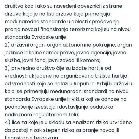
društva kao i ako su navedeni obveznici iz strane
države koja je na listi država koje primenjuju
međunarodne standarde u oblasti sprečavanja
pranja novca i finansiranja terorizma koji su na nivou
standarda Evropske unije
2) državni organ, organ autonomne pokrajine, organ
jedinice lokalne samouprave, javna agencija, javna
služba, javni fond, javni zavod ili komora;
3) privredno društvo čije su izdate hartije od
vrednosti uključene na organizovano tržište hartija
od vrednosti koje se nalazi u Republici Srbiji ili državi u
kojoj se primenjuju međunarodni standardi na nivou
standarda Evropske unije ili viši, a koji se odnose na
podnošenje izveštaja i dostavljanje podataka
nadležnom regulatornom telu;
4) lice za koje je u skladu sa Analizom rizika utvrđeno
da postoji nizak stepen rizika za pranje novca ili
finansiranje terorizma.