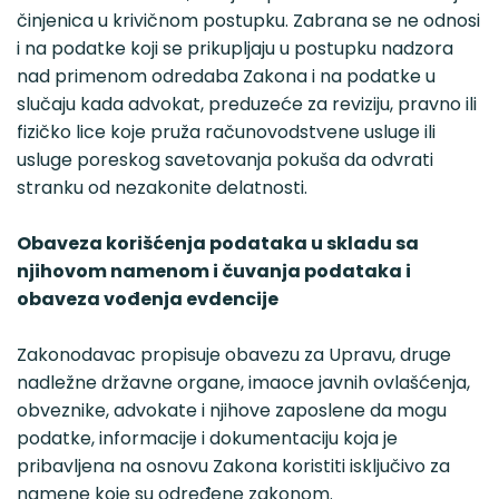
činjenica u krivičnom postupku. Zabrana se ne odnosi
i na podatke koji se prikupljaju u postupku nadzora
nad primenom odredaba Zakona i na podatke u
slučaju kada advokat, preduzeće za reviziju, pravno ili
fizičko lice koje pruža računovodstvene usluge ili
usluge poreskog savetovanja pokuša da odvrati
stranku od nezakonite delatnosti.
Obaveza korišćenja podataka u skladu sa
njihovom namenom i čuvanja podataka i
obaveza vođenja evdencije
Zakonodavac propisuje obavezu za Upravu, druge
nadležne državne organe, imaoce javnih ovlašćenja,
obveznike, advokate i njihove zaposlene da mogu
podatke, informacije i dokumentaciju koja je
pribavljena na osnovu Zakona koristiti isključivo za
namene koje su određene zakonom.