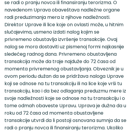
se radi o pranju novca ili finansiranju terorizma. O
navedenom Uprava obaveštava nadležne organe
radi preduzimanja mera iz njihove nadležnosti.
Direktor Uprave ili lice koje on ovlasti može, u hitnim
slučajevima, usmeno izdati nalog kojim se
privremeno obustavlja izvršenje transakcije. Ovaj
nalog se mora dostaviti uz pismenoj formi najkasnije
sledećeg radnog dana. Privremeno obustavljena
transakcija može da traje najduže do 72 časa od
momenta privremenog obustavljanja. Obveznik je u
ovom periodu dužan da se pridržava naloga Uprave
koji se odnose na tu transakciju ili na lice koje vrši tu
transakciju, kao i da bez odlaganja preduzmu mere iz
svoje nadležnosti koje se odnose na tu transakciju i o
tome odmah obaveste Upravu. Uprava je dužna da u
roku od 72 časa od momenta obustavljene
transakcije utvrdi da li postoji osnovana sumnja da se
radi o pranju novca ili finansiranju terorizma. Ukoliko