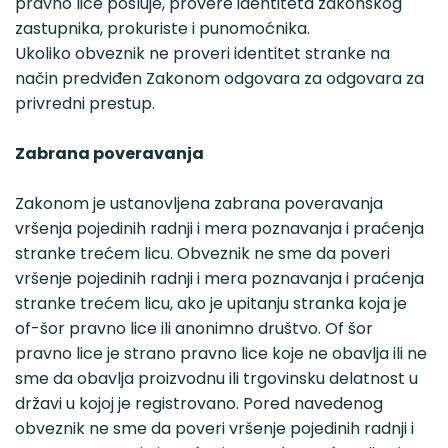
pravno lice posluje, provere identiteta zakonskog
zastupnika, prokuriste i punomoćnika.
Ukoliko obveznik ne proveri identitet stranke na
način predviđen Zakonom odgovara za odgovara za
privredni prestup.
Zabrana poveravanja
Zakonom je ustanovljena zabrana poveravanja
vršenja pojedinih radnji i mera poznavanja i praćenja
stranke trećem licu. Obveznik ne sme da poveri
vršenje pojedinih radnji i mera poznavanja i praćenja
stranke trećem licu, ako je upitanju stranka koja je
of-šor pravno lice ili anonimno društvo. Of šor
pravno lice je strano pravno lice koje ne obavlja ili ne
sme da obavlja proizvodnu ili trgovinsku delatnost u
državi u kojoj je registrovano. Pored navedenog
obveznik ne sme da poveri vršenje pojedinih radnji i