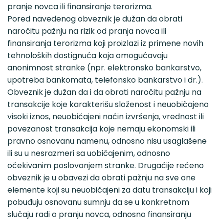
pranje novca ili finansiranje terorizma.
Pored navedenog obveznik je dužan da obrati
naročitu pažnju na rizik od pranja novca ili
finansiranja terorizma koji proizlazi iz primene novih
tehnoloških dostignuća koja omogućavaju
anonimnost stranke (npr. elektronsko bankarstvo,
upotreba bankomata, telefonsko bankarstvo i dr.).
Obveznik je dužan da i da obrati naročitu pažnju na
transakcije koje karakterišu složenost i neuobičajeno
visoki iznos, neuobičajeni način izvršenja, vrednost ili
povezanost transakcija koje nemaju ekonomski ili
pravno osnovanu namenu, odnosno nisu usaglašene
ili su u nesrazmeri sa uobičajenim, odnosno
očekivanim poslovanjem stranke. Drugačije rečeno
obveznik je u obavezi da obrati pažnju na sve one
elemente koji su neuobičajeni za datu transakciju i koji
pobuđuju osnovanu sumnju da se u konkretnom
slučaju radi o pranju novca, odnosno finansiranju