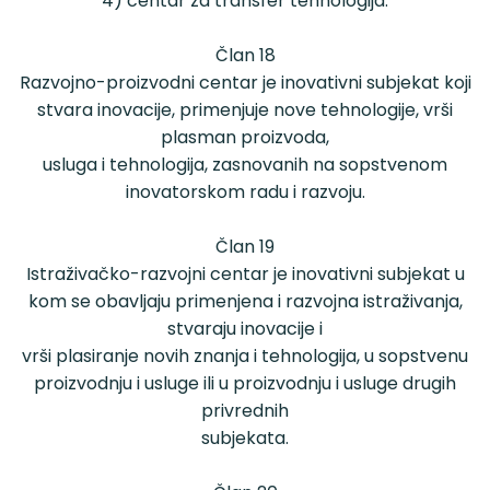
4) centar za transfer tehnologija.
Član 18
Razvojno-proizvodni centar je inovativni subjekat koji
stvara inovacije, primenjuje nove tehnologije, vrši
plasman proizvoda,
usluga i tehnologija, zasnovanih na sopstvenom
inovatorskom radu i razvoju.
Član 19
Istraživačko-razvojni centar je inovativni subjekat u
kom se obavljaju primenjena i razvojna istraživanja,
stvaraju inovacije i
vrši plasiranje novih znanja i tehnologija, u sopstvenu
proizvodnju i usluge ili u proizvodnju i usluge drugih
privrednih
subjekata.