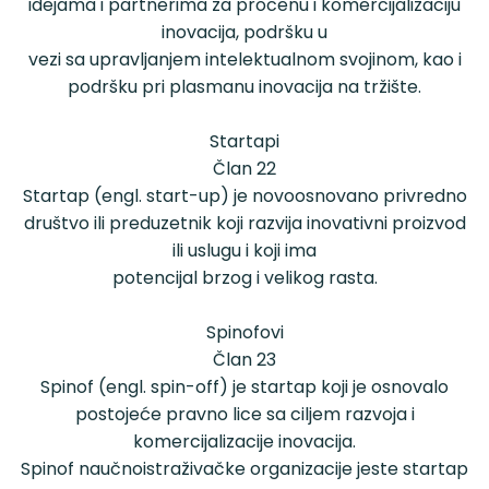
idejama i partnerima za procenu i komercijalizaciju
inovacija, podršku u
vezi sa upravljanjem intelektualnom svojinom, kao i
podršku pri plasmanu inovacija na tržište.
Startapi
Član 22
Startap (engl. start-up) je novoosnovano privredno
društvo ili preduzetnik koji razvija inovativni proizvod
ili uslugu i koji ima
potencijal brzog i velikog rasta.
Spinofovi
Član 23
Spinof (engl. spin-off) je startap koji je osnovalo
postojeće pravno lice sa ciljem razvoja i
komercijalizacije inovacija.
Spinof naučnoistraživačke organizacije jeste startap