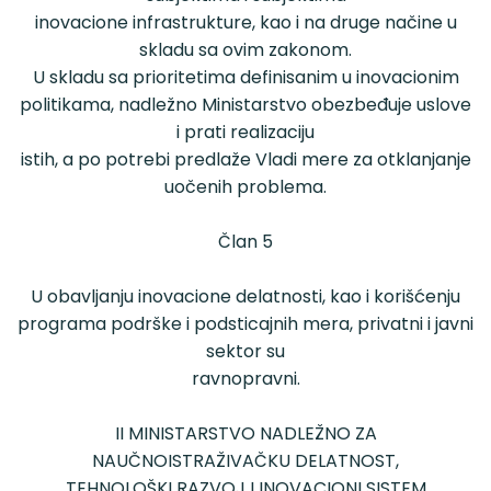
inovacione infrastrukture, kao i na druge načine u
skladu sa ovim zakonom.
U skladu sa prioritetima definisanim u inovacionim
politikama, nadležno Ministarstvo obezbeđuje uslove
i prati realizaciju
istih, a po potrebi predlaže Vladi mere za otklanjanje
uočenih problema.
Član 5
U obavljanju inovacione delatnosti, kao i korišćenju
programa podrške i podsticajnih mera, privatni i javni
sektor su
ravnopravni.
II MINISTARSTVO NADLEŽNO ZA
NAUČNOISTRAŽIVAČKU DELATNOST,
TEHNOLOŠKI RAZVOJ I INOVACIONI SISTEM