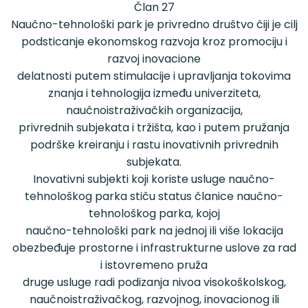
Član 27
Naučno-tehnološki park je privredno društvo čiji je cilj
podsticanje ekonomskog razvoja kroz promociju i
razvoj inovacione
delatnosti putem stimulacije i upravljanja tokovima
znanja i tehnologija između univerziteta,
naučnoistraživačkih organizacija,
privrednih subjekata i tržišta, kao i putem pružanja
podrške kreiranju i rastu inovativnih privrednih
subjekata.
Inovativni subjekti koji koriste usluge naučno-
tehnološkog parka stiču status članice naučno-
tehnološkog parka, kojoj
naučno-tehnološki park na jednoj ili više lokacija
obezbeđuje prostorne i infrastrukturne uslove za rad
i istovremeno pruža
druge usluge radi podizanja nivoa visokoškolskog,
naučnoistraživačkog, razvojnog, inovacionog ili