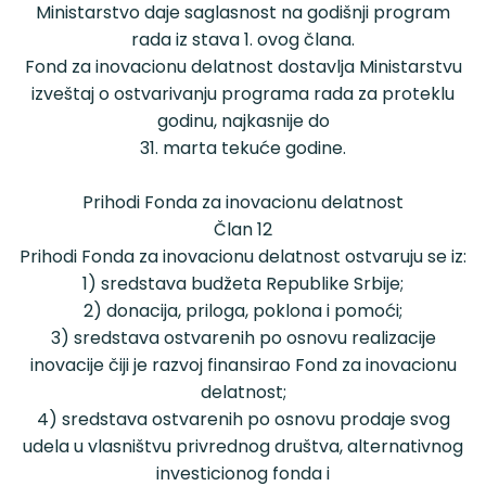
Ministarstvo daje saglasnost na godišnji program
rada iz stava 1. ovog člana.
Fond za inovacionu delatnost dostavlja Ministarstvu
izveštaj o ostvarivanju programa rada za proteklu
godinu, najkasnije do
31. marta tekuće godine.
Prihodi Fonda za inovacionu delatnost
Član 12
Prihodi Fonda za inovacionu delatnost ostvaruju se iz:
1) sredstava budžeta Republike Srbije;
2) donacija, priloga, poklona i pomoći;
3) sredstava ostvarenih po osnovu realizacije
inovacije čiji je razvoj finansirao Fond za inovacionu
delatnost;
4) sredstava ostvarenih po osnovu prodaje svog
udela u vlasništvu privrednog društva, alternativnog
investicionog fonda i