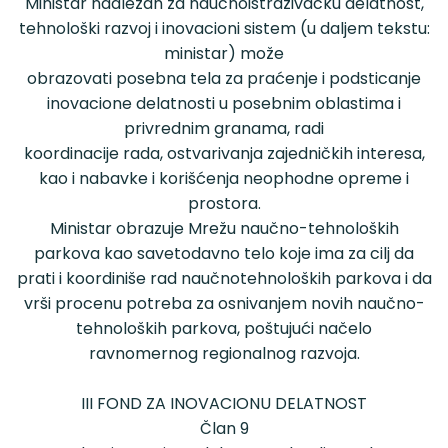
Ministar nadležan za naučnoistraživačku delatnost,
tehnološki razvoj i inovacioni sistem (u daljem tekstu:
ministar) može
obrazovati posebna tela za praćenje i podsticanje
inovacione delatnosti u posebnim oblastima i
privrednim granama, radi
koordinacije rada, ostvarivanja zajedničkih interesa,
kao i nabavke i korišćenja neophodne opreme i
prostora.
Ministar obrazuje Mrežu naučno-tehnoloških
parkova kao savetodavno telo koje ima za cilj da
prati i koordiniše rad naučnotehnoloških parkova i da
vrši procenu potreba za osnivanjem novih naučno-
tehnoloških parkova, poštujući načelo
ravnomernog regionalnog razvoja.
III FOND ZA INOVACIONU DELATNOST
Član 9