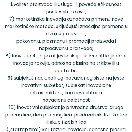
kvalitet proizvoda ili usluga, ili poveća efikasnost
poslovnih tokova;
7) marketinška inovacija označava primenu nove
marketinške metode, uključujući značajne promene u
dizajnu proizvoda,
pakovanju, plasmanu i promociji proizvoda i
naplaćivanju proizvoda;
8) inovacioni projekat jeste skup aktivnosti kojima se
inovacija razvija, odnosno plasira na tržište ili u
upotrebu;
9) subjekat nacionalnog inovacionog sistema jeste
inovativni subjekat, subjekat inovacione
infrastrukture, kao i investitor u
inovacionu delatnost;
10) inovativni subjekat je privredno društvo, drugo
pravno lice, deo pravnog lica, preduzetnik, fizičko lice
ili skup fizičkih lica
(„startap tim“) koji razvija inovacije, odnosno plasira