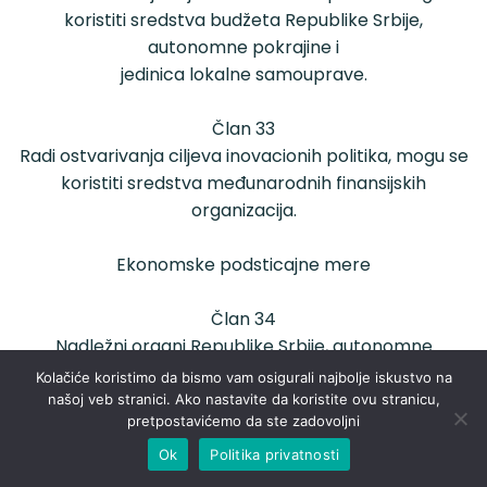
koristiti sredstva budžeta Republike Srbije,
autonomne pokrajine i
jedinica lokalne samouprave.
Član 33
Radi ostvarivanja ciljeva inovacionih politika, mogu se
koristiti sredstva međunarodnih finansijskih
organizacija.
Ekonomske podsticajne mere
Član 34
Nadležni organi Republike Srbije, autonomne
pokrajine ili jedinice lokalne samouprave, kao i svako
Kolačiće koristimo da bismo vam osigurali najbolje iskustvo na
pravno lice koje upravlja
našoj veb stranici. Ako nastavite da koristite ovu stranicu,
pretpostavićemo da ste zadovoljni
i/ili raspolaže javnim sredstvima, može, radi
ostvarivanja ciljeva inovacionih politika, ustanoviti
Ok
Politika privatnosti
podsticajne mere za subjekte