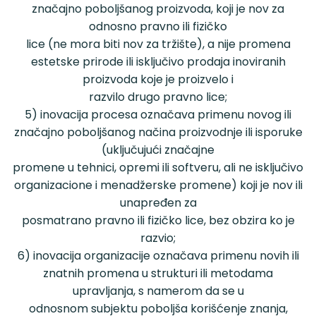
značajno poboljšanog proizvoda, koji je nov za
odnosno pravno ili fizičko
lice (ne mora biti nov za tržište), a nije promena
estetske prirode ili isključivo prodaja inoviranih
proizvoda koje je proizvelo i
razvilo drugo pravno lice;
5) inovacija procesa označava primenu novog ili
značajno poboljšanog načina proizvodnje ili isporuke
(uključujući značajne
promene u tehnici, opremi ili softveru, ali ne isključivo
organizacione i menadžerske promene) koji je nov ili
unapređen za
posmatrano pravno ili fizičko lice, bez obzira ko je
razvio;
6) inovacija organizacije označava primenu novih ili
znatnih promena u strukturi ili metodama
upravljanja, s namerom da se u
odnosnom subjektu poboljša korišćenje znanja,