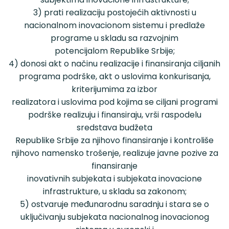
3) prati realizaciju postojećih aktivnosti u
nacionalnom inovacionom sistemu i predlaže
programe u skladu sa razvojnim
potencijalom Republike Srbije;
4) donosi akt o načinu realizacije i finansiranja ciljanih
programa podrške, akt o uslovima konkurisanja,
kriterijumima za izbor
realizatora i uslovima pod kojima se ciljani programi
podrške realizuju i finansiraju, vrši raspodelu
sredstava budžeta
Republike Srbije za njihovo finansiranje i kontroliše
njihovo namensko trošenje, realizuje javne pozive za
finansiranje
inovativnih subjekata i subjekata inovacione
infrastrukture, u skladu sa zakonom;
5) ostvaruje međunarodnu saradnju i stara se o
uključivanju subjekata nacionalnog inovacionog