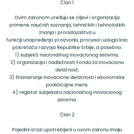
Član 1
Ovim zakonom uređuju se ciljevi i organizacija
primene naučnih saznanja, tehničkih i tehnoloških
znanja i pronalazaštva u
funkciji unapređenja proizvoda, procesa i usluga kao
pokretača razvoja Republike Srbije, a posebno:
1) subjekti nacionalnog inovacionog sistema;
2) organizacija i nadležnosti Fonda za inovacionu
delatnost;
3) finansiranje inovacione delatnosti i ekonomske
podsticajne mere;
4) registar subjekata nacionalnog inovacionog
sistema.
Član 2
Pojedini izrazi upotrebljeni u ovom zakonu imaju