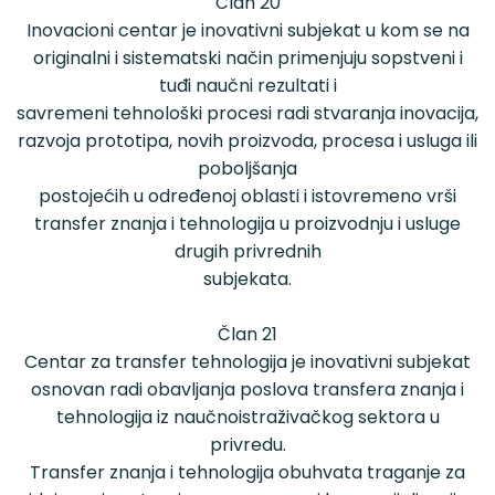
Član 20
Inovacioni centar je inovativni subjekat u kom se na
originalni i sistematski način primenjuju sopstveni i
tuđi naučni rezultati i
savremeni tehnološki procesi radi stvaranja inovacija,
razvoja prototipa, novih proizvoda, procesa i usluga ili
poboljšanja
postojećih u određenoj oblasti i istovremeno vrši
transfer znanja i tehnologija u proizvodnju i usluge
drugih privrednih
subjekata.
Član 21
Centar za transfer tehnologija je inovativni subjekat
osnovan radi obavljanja poslova transfera znanja i
tehnologija iz naučnoistraživačkog sektora u
privredu.
Transfer znanja i tehnologija obuhvata traganje za