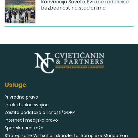
Konvencija Saveta Evrope redefiniše
bezbednost na stadionima
Usluge
Privredno pravo
Intelektualna svojina
Zaštita podataka o ličnosti/GDPR
Internet i medijsko pravo
Sportska arbitraža
Strategische Wirtschaftskanzlei für komplexe Mandate in