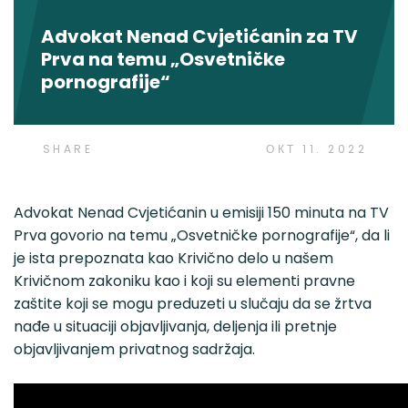
Advokat Nenad Cvjetićanin za TV
Prva na temu „Osvetničke
pornografije“
SHARE
ОКТ 11. 2022
Advokat Nenad Cvjetićanin u emisiji 150 minuta na TV
Prva govorio na temu „Osvetničke pornografije“, da li
je ista prepoznata kao Krivično delo u našem
Krivičnom zakoniku kao i koji su elementi pravne
zaštite koji se mogu preduzeti u slučaju da se žrtva
nađe u situaciji objavljivanja, deljenja ili pretnje
objavljivanjem privatnog sadržaja.