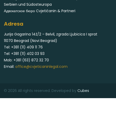
Serbien und Südosteuropa
Адвокатское бюро Cvjetićanin & Partneri
Adresa
Jurija Gagarina 14ž/2 – Belvil, zgrada Ljubicica I sprat
11070 Beograd (Novi Beograd)
Tel:
+381 (11) 409 11 76
Tel:
+381 (11) 402 03 93
Mob:
+381 (63) 872 32 70
Email:
office@cvjeticaninlegal.com
© 2026 All rights reserved. Developed by
Cubes