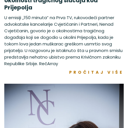
okolnosti tragičnog slučaja kod
Prijepolja
U emisiji „150 minuta“ na Prva TV, rukovodeći partner
advokatske kancelarije Cvjetićanin i Partneri, Nenad
Cvjetićanin, govorio je o okolnostima tragičnog
događaja koji se dogodio u okolini Prijepolja, kada je
tokom lova jedan muškarac greškom usmrtio svog
prijatelja. U razgovoru je istaknuto šta u pravnom smislu
predstavlja nehatno ubistvo prema Krivičnom zakoniku
Republike Srbije. RečArray
PROČITAJ VIŠE