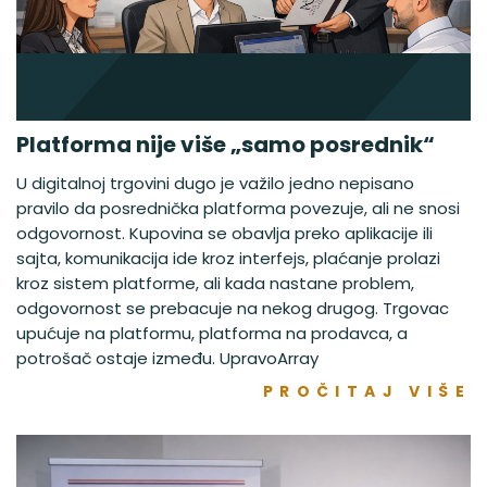
Platforma nije više „samo posrednik“
U digitalnoj trgovini dugo je važilo jedno nepisano
pravilo da posrednička platforma povezuje, ali ne snosi
odgovornost. Kupovina se obavlja preko aplikacije ili
sajta, komunikacija ide kroz interfejs, plaćanje prolazi
kroz sistem platforme, ali kada nastane problem,
odgovornost se prebacuje na nekog drugog. Trgovac
upućuje na platformu, platforma na prodavca, a
potrošač ostaje između. UpravoArray
PROČITAJ VIŠE