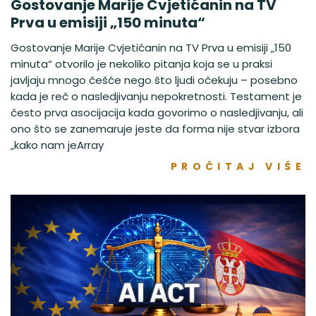
Gostovanje Marije Cvjetićanin na TV
Prva u emisiji „150 minuta“
Gostovanje Marije Cvjetićanin na TV Prva u emisiji „150
minuta“ otvorilo je nekoliko pitanja koja se u praksi
javljaju mnogo češće nego što ljudi očekuju – posebno
kada je reč o nasledjivanju nepokretnosti. Testament je
često prva asocijacija kada govorimo o nasledjivanju, ali
ono što se zanemaruje jeste da forma nije stvar izbora
„kako nam jeArray
PROČITAJ VIŠE