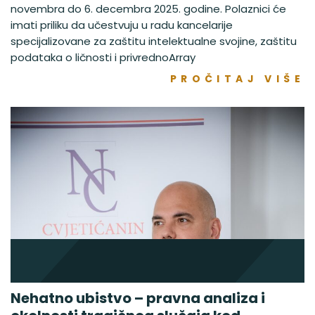
novembra do 6. decembra 2025. godine. Polaznici će
imati priliku da učestvuju u radu kancelarije
specijalizovane za zaštitu intelektualne svojine, zaštitu
podataka o ličnosti i privrednoArray
PROČITAJ VIŠE
Nehatno ubistvo – pravna analiza i