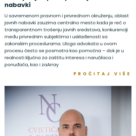
nabavki
U savremenom pravnom i privrednom okruženju, oblast
javnih nabavki zauzima centralno mesto kada je reč o
transparentnom trošenju javnih sredstava, konkurenciji
među privrednim subjektima i usklađenosti sa
zakonskim procedurama. Uloga advokata u ovom
procesu često se posmatra kao pomoćna – dok je u
realnosti ključna za zaštitu interesa i naručilaca i
ponuđača, kao i zaArray
PROČITAJ VIŠE