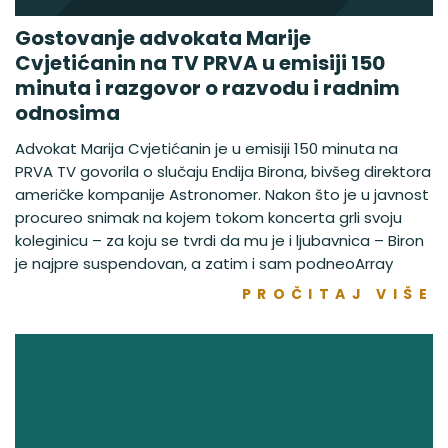
Gostovanje advokata Marije
Cvjetićanin na TV PRVA u emisiji 150
minuta i razgovor o razvodu i radnim
odnosima
Advokat Marija Cvjetićanin je u emisiji 150 minuta na
PRVA TV govorila o slučaju Endija Birona, bivšeg direktora
američke kompanije Astronomer. Nakon što je u javnost
procureo snimak na kojem tokom koncerta grli svoju
koleginicu – za koju se tvrdi da mu je i ljubavnica – Biron
je najpre suspendovan, a zatim i sam podneoArray
PROČITAJ VIŠE