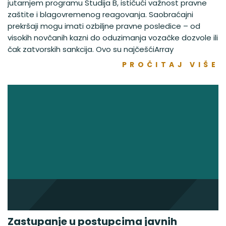
jutarnjem programu Studija B, ističući važnost pravne
zaštite i blagovremenog reagovanja. Saobraćajni
prekršaji mogu imati ozbiljne pravne posledice – od
visokih novčanih kazni do oduzimanja vozačke dozvole ili
čak zatvorskih sankcija. Ovo su najčešćiArray
PROČITAJ VIŠE
Zastupanje u postupcima javnih