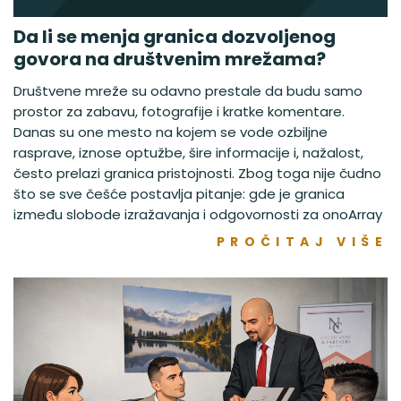
Da li se menja granica dozvoljenog
govora na društvenim mrežama?
Društvene mreže su odavno prestale da budu samo
prostor za zabavu, fotografije i kratke komentare.
Danas su one mesto na kojem se vode ozbiljne
rasprave, iznose optužbe, šire informacije i, nažalost,
često prelazi granica pristojnosti. Zbog toga nije čudno
što se sve češće postavlja pitanje: gde je granica
između slobode izražavanja i odgovornosti za onoArray
PROČITAJ VIŠE