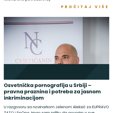
PROČITAJ VIŠE
Osvetnička pornografija u Srbiji –
pravna praznina i potreba za jasnom
inkriminacijom
U razgovoru sa novinarkom Jelenom Aleksić za EUPRAVO
ZATO i SpOna, imao sam priliku da govorim o sve