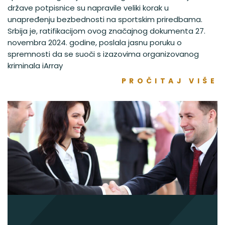
države potpisnice su napravile veliki korak u
unapređenju bezbednosti na sportskim priredbama.
Srbija je, ratifikacijom ovog značajnog dokumenta 27.
novembra 2024. godine, poslala jasnu poruku o
spremnosti da se suoči s izazovima organizovanog
kriminala iArray
PROČITAJ VIŠE