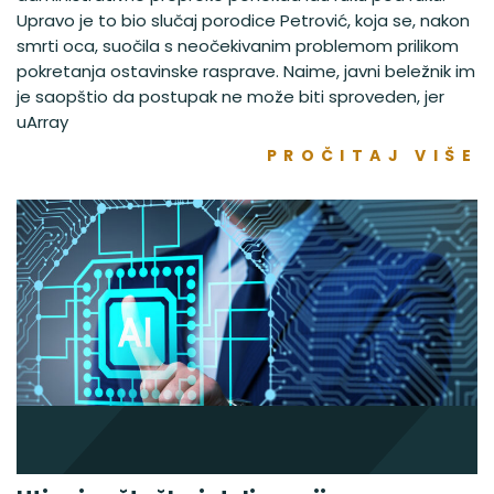
Upravo je to bio slučaj porodice Petrović, koja se, nakon
smrti oca, suočila s neočekivanim problemom prilikom
pokretanja ostavinske rasprave. Naime, javni beležnik im
je saopštio da postupak ne može biti sproveden, jer
uArray
PROČITAJ VIŠE