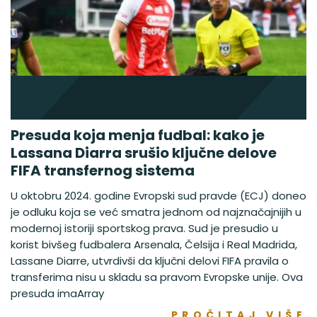
Presuda koja menja fudbal: kako je
Lassana Diarra srušio ključne delove
FIFA transfernog sistema
U oktobru 2024. godine Evropski sud pravde (ECJ) doneo
je odluku koja se već smatra jednom od najznačajnijih u
modernoj istoriji sportskog prava. Sud je presudio u
korist bivšeg fudbalera Arsenala, Čelsija i Real Madrida,
Lassane Diarre, utvrdivši da ključni delovi FIFA pravila o
transferima nisu u skladu sa pravom Evropske unije. Ova
presuda imaArray
PROČITAJ VIŠE