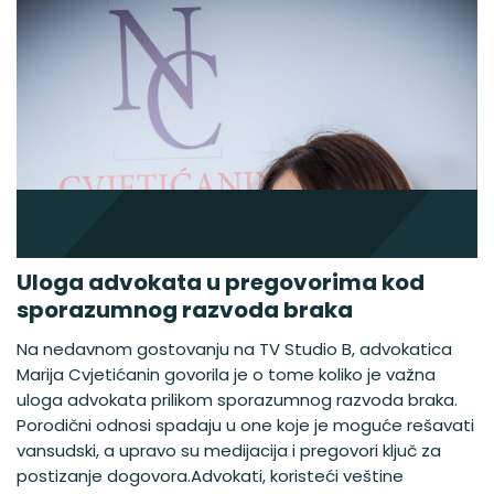
Uloga advokata u pregovorima kod
sporazumnog razvoda braka
Na nedavnom gostovanju na TV Studio B, advokatica
Marija Cvjetićanin govorila je o tome koliko je važna
uloga advokata prilikom sporazumnog razvoda braka.
Porodični odnosi spadaju u one koje je moguće rešavati
vansudski, a upravo su medijacija i pregovori ključ za
postizanje dogovora.Advokati, koristeći veštine