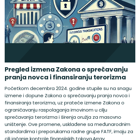
Pregled izmena Zakona o sprečavanju
pranja novca i finansiranju terorizma
Početkom decembra 2024. godine stupile su na snagu
izmene i dopune Zakona o sprečavanju pranja novca i
finansiranja terorizma, uz prateće izmene Zakona o
ograničavanju raspolaganja imovinom u cilju
sprečavanja terorizma i širenja oružja za masovno
uništenje. Ove promene, usklađene sa međunarodnim
standardima i preporukama radne grupe FATF, imaju za
cilj jačanje kontrole finansijskih tokova,Array