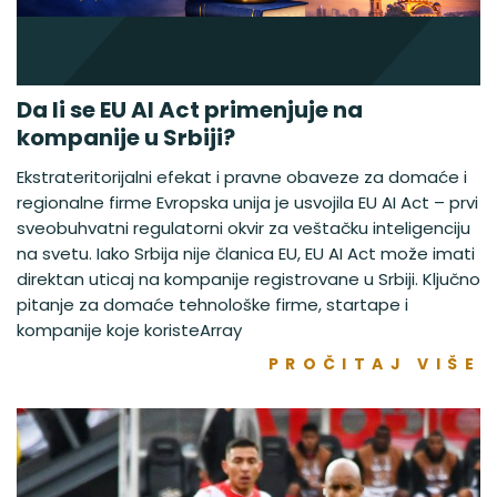
Da li se EU AI Act primenjuje na
kompanije u Srbiji?
Ekstrateritorijalni efekat i pravne obaveze za domaće i
regionalne firme Evropska unija je usvojila EU AI Act – prvi
sveobuhvatni regulatorni okvir za veštačku inteligenciju
na svetu. Iako Srbija nije članica EU, EU AI Act može imati
direktan uticaj na kompanije registrovane u Srbiji. Ključno
pitanje za domaće tehnološke firme, startape i
kompanije koje koristeArray
PROČITAJ VIŠE