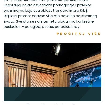
učestalijoj pojavi osvetničke pornografije i pravnim
prazninama koje ova oblast trenutno ima u Srbiji.
Digitalni prostor odavno više nije odvojen od stvarnog
života. Sve što se na internetu objavi ima konkretne
posledice – po ugled, posao, porodicuArray
PROČITAJ VIŠE