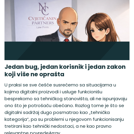
Jedan bug, jedan korisnik i jedan zakon
koji više ne oprašta
U praksi se sve češće susrećemo sa situacijama u
kojima digitalni proizvodi i usluge funkcionišu
besprekorno sa tehničkog stanovišta, ali ne ispunjavaju
ono što je potrošaču obećano. Razlog tome je što se
digitalni sadržaj dugo posmatrao kao „tehnička
kategorija“, pa su problemi u njegovom funkcionisanju
tretirani kao tehnički nedostaci, a ne kao pravno
relevantne povredeArray