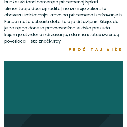
budžetski fond namenjen privremenoj isplati
alimentacije deci čiji roditelj ne izmiruje zakonsku
obavezu izdržavanja. Pravo na privremeno izdržavanje iz
Fonda može ostvariti dete koje je državljanin Srbije, da
je za njega doneta pravnosnažna sudska presuda
kojom je utvrđeno izdržavanje, i da ima status izvršnog
poverioca – što značiArray
PROČITAJ VIŠE