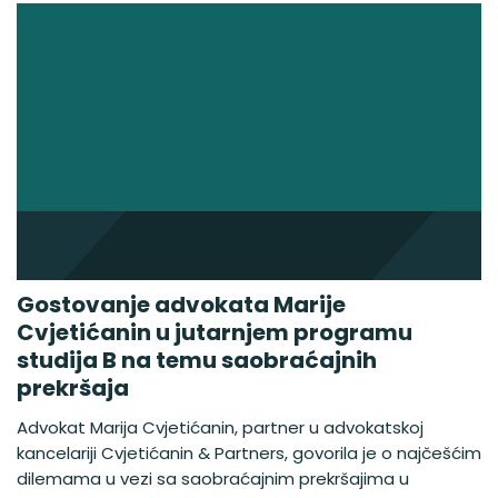
Gostovanje advokata Marije
Cvjetićanin u jutarnjem programu
studija B na temu saobraćajnih
prekršaja
Advokat Marija Cvjetićanin, partner u advokatskoj
kancelariji Cvjetićanin & Partners, govorila je o najčešćim
dilemama u vezi sa saobraćajnim prekršajima u