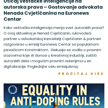
Uticaj veštačke inteligencije na
autorska prava – Gostovanje advokata
Nenada Cvjetićanina na Euronews
Centar
Kako veštačka inteligencija menja svet autorskih prava?
O ovoj aktuelnoj je Nenad Cvjetićanin, rukovodeći
partner u advokatskoj kancelariji Cvjetićanin & partneri
razgovarao u emisiji Euronews Centar sa popularnom
pevačicom Konstraktom. Diskusija se vodila o pravnim
izazovima koje AI donosi u kreativnoj industriji, zaštiti
autorskih dela i mogućim pravnim rešenjima u eri
digitalizacije. Pogledajte celu emisijuArray
PROČITAJ VIŠE