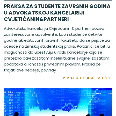
PRAKSA ZA STUDENTE ZAVRŠNIH GODINA
U ADVOKATSKOJ KANCELARIJI
CVJETIĆANIN&PARTNERI
Advokatska kancelarija Cvjetićanin & partneri poziva
zainteresovane apsolvente, kao i studente četvrte
godine akreditovanih pravnih fakulteta da se prijave za
učešće na zimskoj studentskoj praksi. Polaznici će biti u
mogućnosti da učestvuju u radu kancelarije koja se
pretežno bavi zaštitom intelektualne svojine, zaštitom
podataka o ličnosti i privrednim pravom. Praksa će
trajati dve nedelje, poArray
PROČITAJ VIŠE