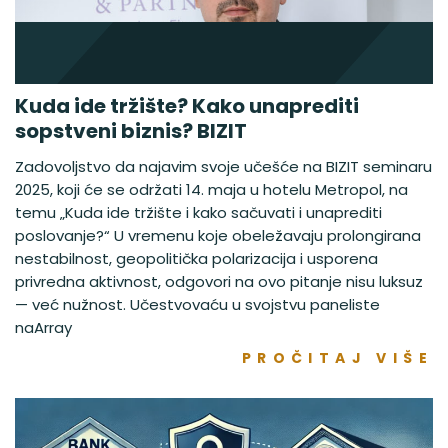
Kuda ide tržište? Kako unaprediti
sopstveni biznis? BIZIT
Zadovoljstvo da najavim svoje učešće na BIZIT seminaru
2025, koji će se održati 14. maja u hotelu Metropol, na
temu „Kuda ide tržište i kako sačuvati i unaprediti
poslovanje?“ U vremenu koje obeležavaju prolongirana
nestabilnost, geopolitička polarizacija i usporena
privredna aktivnost, odgovori na ovo pitanje nisu luksuz
— već nužnost. Učestvovaću u svojstvu paneliste
naArray
PROČITAJ VIŠE