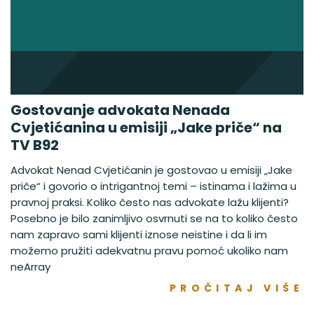
Gostovanje advokata Nenada
Cvjetićanina u emisiji „Jake priče“ na
TV B92
Advokat Nenad Cvjetićanin je gostovao u emisiji „Jake
priče“ i govorio o intrigantnoj temi – istinama i lažima u
pravnoj praksi. Koliko često nas advokate lažu klijenti?
Posebno je bilo zanimljivo osvrnuti se na to koliko često
nam zapravo sami klijenti iznose neistine i da li im
možemo pružiti adekvatnu pravu pomoć ukoliko nam
neArray
PROČITAJ VIŠE