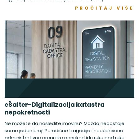
PROČITAJ VIŠE
eŠalter-Digitalizacija katastra
nepokretnosti
Ne možete da nasledite imovinu? Možda nedostaje
samo jedan broj! Porodične tragedije i neočekivane
administrativne prepreke ponekad idu ruku pod ruku.