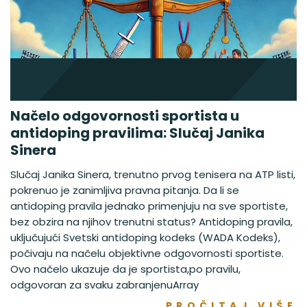
Načelo odgovornosti sportista u
antidoping pravilima: Slučaj Janika
Sinera
Slučaj Janika Sinera, trenutno prvog tenisera na ATP listi,
pokrenuo je zanimljiva pravna pitanja. Da li se
antidoping pravila jednako primenjuju na sve sportiste,
bez obzira na njihov trenutni status? Antidoping pravila,
uključujući Svetski antidoping kodeks (WADA Kodeks),
počivaju na načelu objektivne odgovornosti sportiste.
Ovo načelo ukazuje da je sportista,po pravilu,
odgovoran za svaku zabranjenuArray
PROČITAJ VIŠE