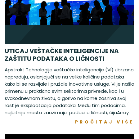
UTICAJ VEŠTAČKE INTELIGENCIJE NA
ZAŠTITU PODATAKA O LIČNOSTI
Apstrakt Tehnologije veštačke inteligencije (VI) ubrzano
napreduju, oslanjajući se na velike količine podataka
kako bi se razvijale i pružale inovativne usluge. VI je našla
primenu u praktično svim sektorima privrede, kao i u
svakodnevnom životu, a gorivo na kome zasniva svoj
rast je eksploatacija podataka. Među tim podacima,
najbitnije mesto zauzimaju podaci o ličnosti, čijaArray
PROČITAJ VIŠE