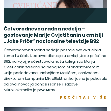
Četvorodnevna radna nedelja –
gostovanje Marije Cvjetićanin u emisiji
„Jake Priče“ nacionalne televizije B92
Četvorodnevna radna nedelja postaje sve aktuelnija
tema i u Srbiji. Nedavna diskusija u emisiji „Jake priče“ na
B92, na kojoj je učestvovala naša koleginica Marija
Cvjetićanin zajedno sa Nebojšom Atanackovićem iz
Unije poslodavaca i Nebojšom Matićem, osnivačem i
direktorom kompanije MikroElektronika, jasno je pokazala
da ova inovacija donosi i šanse i izazove.
MikroElektronika je prvaArray
PROČITAJ VIŠE