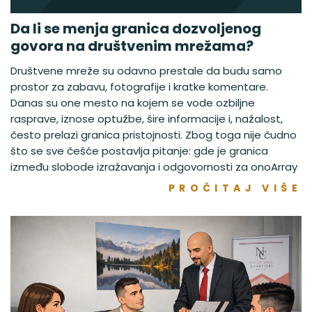
Da li se menja granica dozvoljenog
govora na društvenim mrežama?
Društvene mreže su odavno prestale da budu samo
prostor za zabavu, fotografije i kratke komentare.
Danas su one mesto na kojem se vode ozbiljne
rasprave, iznose optužbe, šire informacije i, nažalost,
često prelazi granica pristojnosti. Zbog toga nije čudno
što se sve češće postavlja pitanje: gde je granica
između slobode izražavanja i odgovornosti za onoArray
PROČITAJ VIŠE