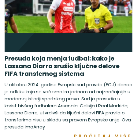
Presuda koja menja fudbal: kako je
Lassana Diarra srušio ključne delove
FIFA transfernog sistema
U oktobru 2024. godine Evropski sud pravde (ECJ) doneo
je odluku koja se već smatra jednom od najznačajnijih u
modernoj istoriji sportskog prava. Sud je presudio u
korist bivšeg fudbalera Arsenala, Čelsija i Real Madrida,
Lassane Diarre, utvrdivši da ključni delovi FIFA pravila o
transferima nisu u skladu sa pravom Evropske unije. Ova
presuda imaArray
PROČITAJ VIŠE