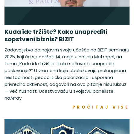
Kuda ide tržište? Kako unaprediti
sopstveni biznis? BIZIT
Zadovoljstvo da najavim svoje učešće na BIZIT seminaru
2025, koji će se održati 14. maja u hotelu Metropol, na
temu „Kuda ide tržište i kako sačuvati i unaprediti
poslovanje?“ U vremenu koje obeležavaju prolongirana
nestabilnost, geopolitička polarizacija i usporena
privredna aktivnost, odgovori na ovo pitanje nisu luksuz
— već nužnost. Učestvovaću u svojstvu paneliste
naArray
PROČITAJ VIŠE