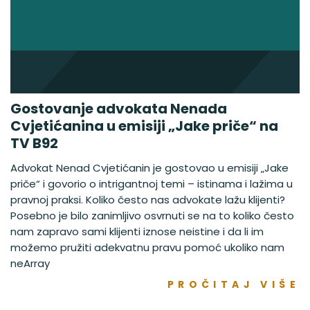
Gostovanje advokata Nenada
Cvjetićanina u emisiji „Jake priče“ na
TV B92
Advokat Nenad Cvjetićanin je gostovao u emisiji „Jake
priče“ i govorio o intrigantnoj temi – istinama i lažima u
pravnoj praksi. Koliko često nas advokate lažu klijenti?
Posebno je bilo zanimljivo osvrnuti se na to koliko često
nam zapravo sami klijenti iznose neistine i da li im
možemo pružiti adekvatnu pravu pomoć ukoliko nam
neArray
PROČITAJ VIŠE