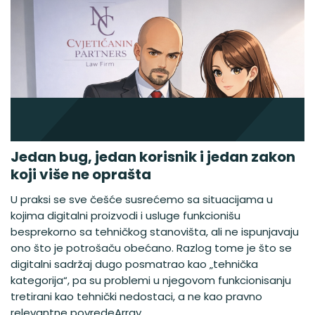
Jedan bug, jedan korisnik i jedan zakon
koji više ne oprašta
U praksi se sve češće susrećemo sa situacijama u
kojima digitalni proizvodi i usluge funkcionišu
besprekorno sa tehničkog stanovišta, ali ne ispunjavaju
ono što je potrošaču obećano. Razlog tome je što se
digitalni sadržaj dugo posmatrao kao „tehnička
kategorija“, pa su problemi u njegovom funkcionisanju
tretirani kao tehnički nedostaci, a ne kao pravno
relevantne povredeArray