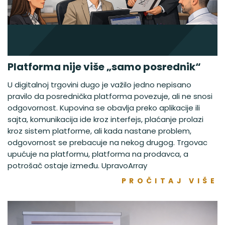
Platforma nije više „samo posrednik“
U digitalnoj trgovini dugo je važilo jedno nepisano
pravilo da posrednička platforma povezuje, ali ne snosi
odgovornost. Kupovina se obavlja preko aplikacije ili
sajta, komunikacija ide kroz interfejs, plaćanje prolazi
kroz sistem platforme, ali kada nastane problem,
odgovornost se prebacuje na nekog drugog. Trgovac
upućuje na platformu, platforma na prodavca, a
potrošač ostaje između. UpravoArray
PROČITAJ VIŠE