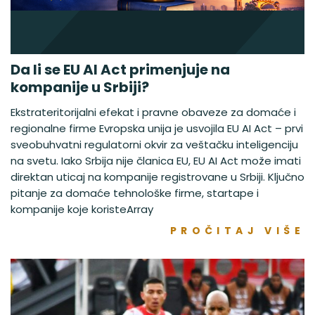
Da li se EU AI Act primenjuje na
kompanije u Srbiji?
Ekstrateritorijalni efekat i pravne obaveze za domaće i
regionalne firme Evropska unija je usvojila EU AI Act – prvi
sveobuhvatni regulatorni okvir za veštačku inteligenciju
na svetu. Iako Srbija nije članica EU, EU AI Act može imati
direktan uticaj na kompanije registrovane u Srbiji. Ključno
pitanje za domaće tehnološke firme, startape i
kompanije koje koristeArray
PROČITAJ VIŠE