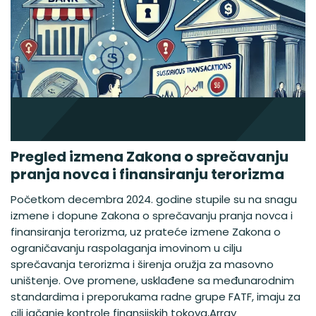
Pregled izmena Zakona o sprečavanju
pranja novca i finansiranju terorizma
Početkom decembra 2024. godine stupile su na snagu
izmene i dopune Zakona o sprečavanju pranja novca i
finansiranja terorizma, uz prateće izmene Zakona o
ograničavanju raspolaganja imovinom u cilju
sprečavanja terorizma i širenja oružja za masovno
uništenje. Ove promene, usklađene sa međunarodnim
standardima i preporukama radne grupe FATF, imaju za
cilj jačanje kontrole finansijskih tokova,Array