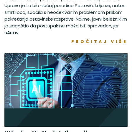
Upravo je to bio slučaj porodice Petrović, koja se, nakon
smrti oca, suočila s neočekivanim problemom prilikom
pokretanja ostavinske rasprave. Naime, javni beležnik im
je saopštio da postupak ne može biti sproveden, jer
uArray
PROČITAJ VIŠE