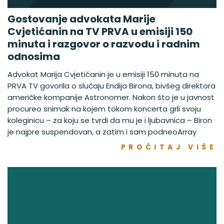
Gostovanje advokata Marije
Cvjetićanin na TV PRVA u emisiji 150
minuta i razgovor o razvodu i radnim
odnosima
Advokat Marija Cvjetićanin je u emisiji 150 minuta na
PRVA TV govorila o slučaju Endija Birona, bivšeg direktora
američke kompanije Astronomer. Nakon što je u javnost
procureo snimak na kojem tokom koncerta grli svoju
koleginicu – za koju se tvrdi da mu je i ljubavnica – Biron
je najpre suspendovan, a zatim i sam podneoArray
PROČITAJ VIŠE