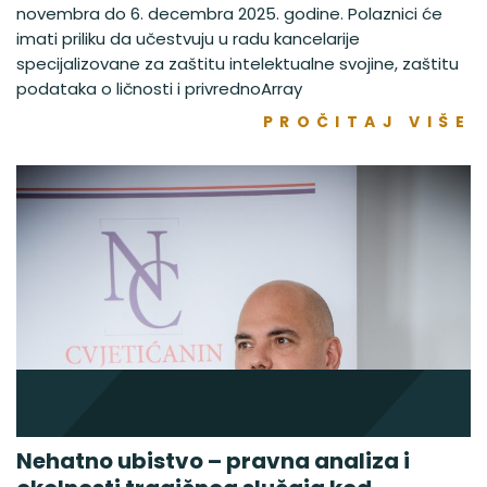
novembra do 6. decembra 2025. godine. Polaznici će
imati priliku da učestvuju u radu kancelarije
specijalizovane za zaštitu intelektualne svojine, zaštitu
podataka o ličnosti i privrednoArray
PROČITAJ VIŠE
Nehatno ubistvo – pravna analiza i