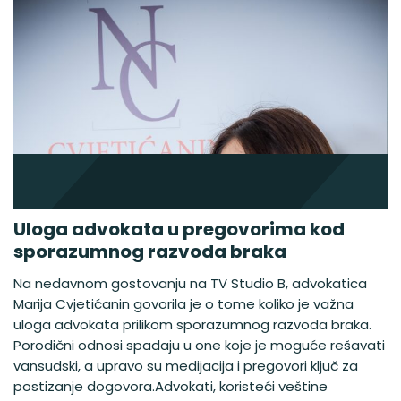
Uloga advokata u pregovorima kod
sporazumnog razvoda braka
Na nedavnom gostovanju na TV Studio B, advokatica
Marija Cvjetićanin govorila je o tome koliko je važna
uloga advokata prilikom sporazumnog razvoda braka.
Porodični odnosi spadaju u one koje je moguće rešavati
vansudski, a upravo su medijacija i pregovori ključ za
postizanje dogovora.Advokati, koristeći veštine