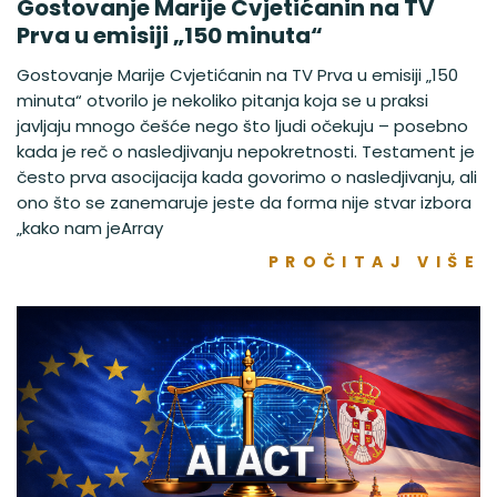
Gostovanje Marije Cvjetićanin na TV
Prva u emisiji „150 minuta“
Gostovanje Marije Cvjetićanin na TV Prva u emisiji „150
minuta“ otvorilo je nekoliko pitanja koja se u praksi
javljaju mnogo češće nego što ljudi očekuju – posebno
kada je reč o nasledjivanju nepokretnosti. Testament je
često prva asocijacija kada govorimo o nasledjivanju, ali
ono što se zanemaruje jeste da forma nije stvar izbora
„kako nam jeArray
PROČITAJ VIŠE