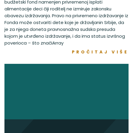
budžetski fond namenjen privremenoj isplati
alimentacije deci čiji roditelj ne izmiruje zakonsku
obavezu izdržavanja. Pravo na privremeno izdržavanje iz
Fonda može ostvariti dete koje je državljanin Srbije, da
je za njega doneta pravnosnažna sudska presuda
kojom je utvrđeno izdržavanje, i da ima status izvršnog
poverioca – što značiArray
PROČITAJ VIŠE