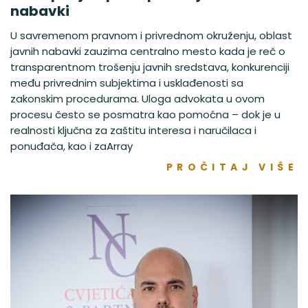
nabavki
U savremenom pravnom i privrednom okruženju, oblast
javnih nabavki zauzima centralno mesto kada je reč o
transparentnom trošenju javnih sredstava, konkurenciji
među privrednim subjektima i usklađenosti sa
zakonskim procedurama. Uloga advokata u ovom
procesu često se posmatra kao pomoćna – dok je u
realnosti ključna za zaštitu interesa i naručilaca i
ponuđača, kao i zaArray
PROČITAJ VIŠE