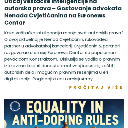
Uticaj veštačke inteligencije na
autorska prava – Gostovanje advokata
Nenada Cvjetićanina na Euronews
Centar
Kako veštačka inteligencija menja svet autorskih prava?
O ovoj aktuelnoj je Nenad Cvjetićanin, rukovodeći
partner u advokatskoj kancelariji Cvjetićanin & partneri
razgovarao u emisiji Euronews Centar sa popularnom
pevačicom Konstraktom. Diskusija se vodila o pravnim
izazovima koje AI donosi u kreativnoj industriji, zaštiti
autorskih dela i mogućim pravnim rešenjima u eri
digitalizacije. Pogledajte celu emisijuArray
PROČITAJ VIŠE