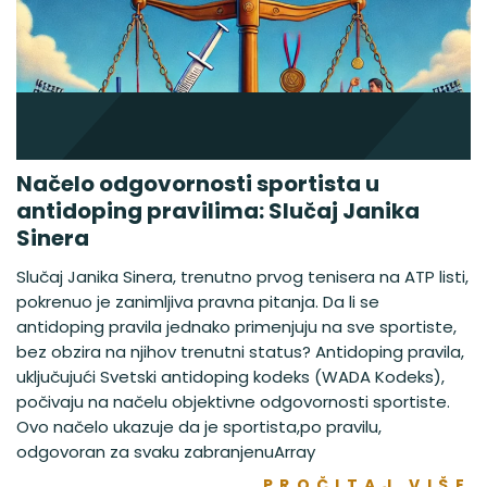
Načelo odgovornosti sportista u
antidoping pravilima: Slučaj Janika
Sinera
Slučaj Janika Sinera, trenutno prvog tenisera na ATP listi,
pokrenuo je zanimljiva pravna pitanja. Da li se
antidoping pravila jednako primenjuju na sve sportiste,
bez obzira na njihov trenutni status? Antidoping pravila,
uključujući Svetski antidoping kodeks (WADA Kodeks),
počivaju na načelu objektivne odgovornosti sportiste.
Ovo načelo ukazuje da je sportista,po pravilu,
odgovoran za svaku zabranjenuArray
PROČITAJ VIŠE