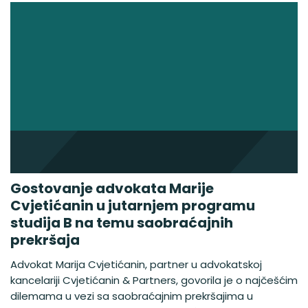
Gostovanje advokata Marije
Cvjetićanin u jutarnjem programu
studija B na temu saobraćajnih
prekršaja
Advokat Marija Cvjetićanin, partner u advokatskoj
kancelariji Cvjetićanin & Partners, govorila je o najčešćim
dilemama u vezi sa saobraćajnim prekršajima u