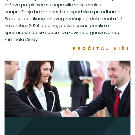
države potpisnice su napravile veliki korak u
unapređenju bezbednosti na sportskim priredbama.
Srbija je, ratifikacijom ovog značajnog dokumenta 27.
novembra 2024. godine, poslala jasnu poruku o
spremnosti da se suoči s izazovima organizovanog
kriminala iArray
PROČITAJ VIŠE