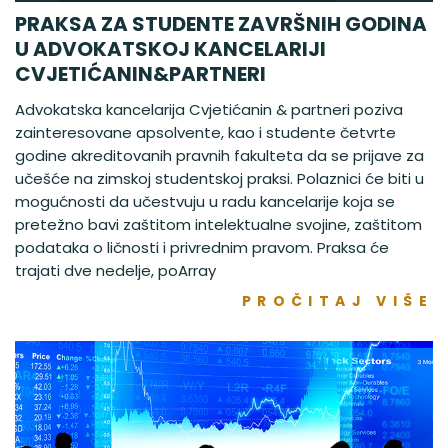
PRAKSA ZA STUDENTE ZAVRŠNIH GODINA
U ADVOKATSKOJ KANCELARIJI
CVJETIĆANIN&PARTNERI
Advokatska kancelarija Cvjetićanin & partneri poziva
zainteresovane apsolvente, kao i studente četvrte
godine akreditovanih pravnih fakulteta da se prijave za
učešće na zimskoj studentskoj praksi. Polaznici će biti u
mogućnosti da učestvuju u radu kancelarije koja se
pretežno bavi zaštitom intelektualne svojine, zaštitom
podataka o ličnosti i privrednim pravom. Praksa će
trajati dve nedelje, poArray
PROČITAJ VIŠE