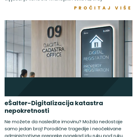
PROČITAJ VIŠE
eŠalter-Digitalizacija katastra
nepokretnosti
Ne možete da nasledite imovinu? Možda nedostaje
samo jedan broj! Porodične tragedije i neočekivane
administrativne prepreke ponekad idu ruku pod ruku.