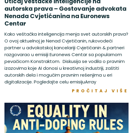
Uticaj veštačke inteligencije na
autorska prava – Gostovanje advokata
Nenada Cvjetićanina na Euronews
Centar
Kako veštačka inteligencija menja svet autorskih prava?
O ovoj aktuelnoj je Nenad Cvjetićanin, rukovodeći
partner u advokatskoj kancelariji Cvjetićanin & partneri
razgovarao u emisiji Euronews Centar sa popularnom
pevačicom Konstraktom. Diskusija se vodila o pravnim
izazovima koje AI donosi u kreativnoj industriji, zaštiti
autorskih dela i mogućim pravnim rešenjima u eri
digitalizacije. Pogledajte celu emisijuArray
PROČITAJ VIŠE