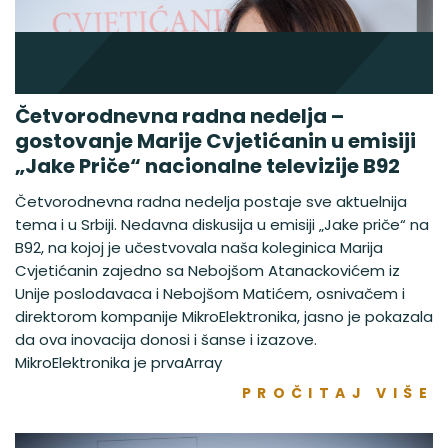
Četvorodnevna radna nedelja –
gostovanje Marije Cvjetićanin u emisiji
„Jake Priče“ nacionalne televizije B92
Četvorodnevna radna nedelja postaje sve aktuelnija
tema i u Srbiji. Nedavna diskusija u emisiji „Jake priče“ na
B92, na kojoj je učestvovala naša koleginica Marija
Cvjetićanin zajedno sa Nebojšom Atanackovićem iz
Unije poslodavaca i Nebojšom Matićem, osnivačem i
direktorom kompanije MikroElektronika, jasno je pokazala
da ova inovacija donosi i šanse i izazove.
MikroElektronika je prvaArray
PROČITAJ VIŠE