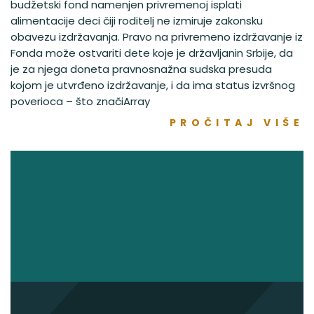
budžetski fond namenjen privremenoj isplati
alimentacije deci čiji roditelj ne izmiruje zakonsku
obavezu izdržavanja. Pravo na privremeno izdržavanje iz
Fonda može ostvariti dete koje je državljanin Srbije, da
je za njega doneta pravnosnažna sudska presuda
kojom je utvrđeno izdržavanje, i da ima status izvršnog
poverioca – što značiArray
PROČITAJ VIŠE