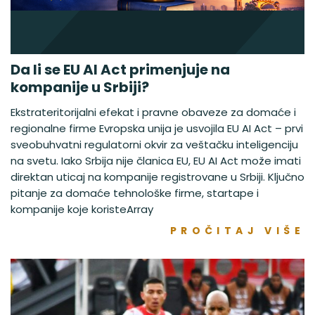
Da li se EU AI Act primenjuje na
kompanije u Srbiji?
Ekstrateritorijalni efekat i pravne obaveze za domaće i
regionalne firme Evropska unija je usvojila EU AI Act – prvi
sveobuhvatni regulatorni okvir za veštačku inteligenciju
na svetu. Iako Srbija nije članica EU, EU AI Act može imati
direktan uticaj na kompanije registrovane u Srbiji. Ključno
pitanje za domaće tehnološke firme, startape i
kompanije koje koristeArray
PROČITAJ VIŠE