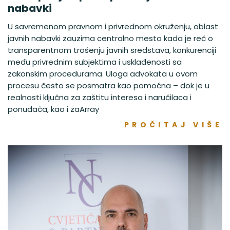
nabavki
U savremenom pravnom i privrednom okruženju, oblast
javnih nabavki zauzima centralno mesto kada je reč o
transparentnom trošenju javnih sredstava, konkurenciji
među privrednim subjektima i usklađenosti sa
zakonskim procedurama. Uloga advokata u ovom
procesu često se posmatra kao pomoćna – dok je u
realnosti ključna za zaštitu interesa i naručilaca i
ponuđača, kao i zaArray
PROČITAJ VIŠE