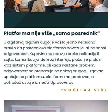
Platforma nije više „samo posrednik“
U digitalnoj trgovini dugo je važilo jedno nepisano
pravilo da posrednička platforma povezuje, ali ne snosi
odgovornost. Kupovina se obavlja preko aplikacije ili
sajta, komunikacija ide kroz interfejs, plaćanje prolazi
kroz sistem platforme, ali kada nastane problem,
odgovornost se prebacuje na nekog drugog. Trgovac
upućuje na platformu, platforma na prodavca, a
potrošač ostaje između. UpravoArray
PROČITAJ VIŠE