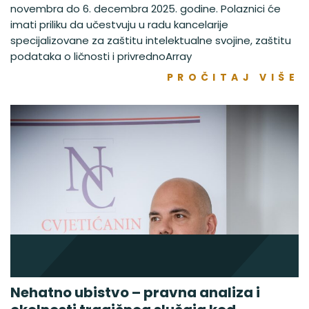
novembra do 6. decembra 2025. godine. Polaznici će
imati priliku da učestvuju u radu kancelarije
specijalizovane za zaštitu intelektualne svojine, zaštitu
podataka o ličnosti i privrednoArray
PROČITAJ VIŠE
Nehatno ubistvo – pravna analiza i