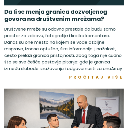
Da li se menja granica dozvoljenog
govora na društvenim mrežama?
Društvene mreže su odavno prestale da budu samo
prostor za zabavu, fotografije i kratke komentare.
Danas su one mesto na kojem se vode ozbiljne
rasprave, iznose optužbe, šire informacije i, nažalost,
često prelazi granica pristojnosti. Zbog toga nije čudno
što se sve češće postavlja pitanje: gde je granica
između slobode izražavanja i odgovornosti za onoArray
PROČITAJ VIŠE