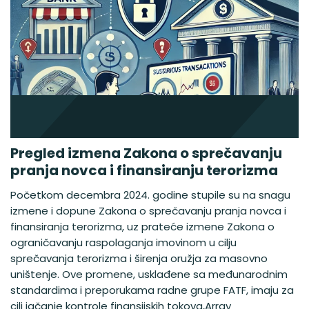
Pregled izmena Zakona o sprečavanju
pranja novca i finansiranju terorizma
Početkom decembra 2024. godine stupile su na snagu
izmene i dopune Zakona o sprečavanju pranja novca i
finansiranja terorizma, uz prateće izmene Zakona o
ograničavanju raspolaganja imovinom u cilju
sprečavanja terorizma i širenja oružja za masovno
uništenje. Ove promene, usklađene sa međunarodnim
standardima i preporukama radne grupe FATF, imaju za
cilj jačanje kontrole finansijskih tokova,Array