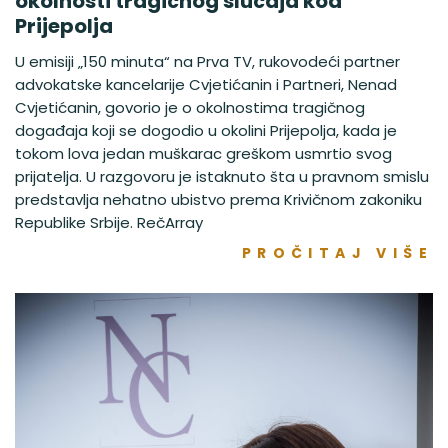
okolnosti tragičnog slučaja kod
Prijepolja
U emisiji „150 minuta“ na Prva TV, rukovodeći partner
advokatske kancelarije Cvjetićanin i Partneri, Nenad
Cvjetićanin, govorio je o okolnostima tragičnog
događaja koji se dogodio u okolini Prijepolja, kada je
tokom lova jedan muškarac greškom usmrtio svog
prijatelja. U razgovoru je istaknuto šta u pravnom smislu
predstavlja nehatno ubistvo prema Krivičnom zakoniku
Republike Srbije. RečArray
PROČITAJ VIŠE