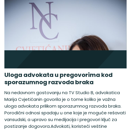
Uloga advokata u pregovorima kod
sporazumnog razvoda braka
Na nedavnom gostovanju na TV Studio B, advokatica
Marija Cvjetićanin govorila je o tome koliko je važna
uloga advokata prilikom sporazumnog razvoda braka.
Porodični odnosi spadaju u one koje je moguće rešavati
vansudski, a upravo su medijacija i pregovori ključ za
postizanje dogovora.Advokati, koristeći veštine