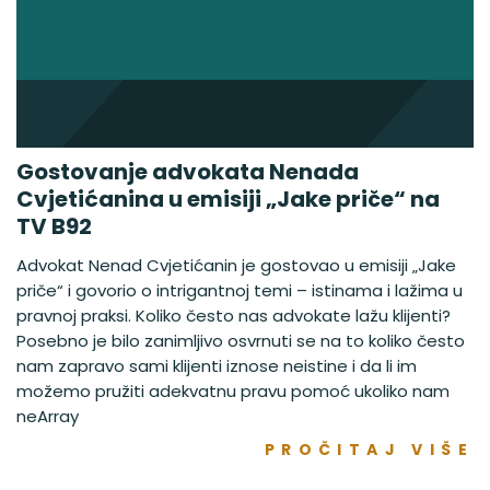
Gostovanje advokata Nenada
Cvjetićanina u emisiji „Jake priče“ na
TV B92
Advokat Nenad Cvjetićanin je gostovao u emisiji „Jake
priče“ i govorio o intrigantnoj temi – istinama i lažima u
pravnoj praksi. Koliko često nas advokate lažu klijenti?
Posebno je bilo zanimljivo osvrnuti se na to koliko često
nam zapravo sami klijenti iznose neistine i da li im
možemo pružiti adekvatnu pravu pomoć ukoliko nam
neArray
PROČITAJ VIŠE