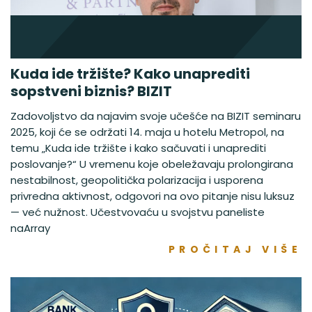
Kuda ide tržište? Kako unaprediti
sopstveni biznis? BIZIT
Zadovoljstvo da najavim svoje učešće na BIZIT seminaru
2025, koji će se održati 14. maja u hotelu Metropol, na
temu „Kuda ide tržište i kako sačuvati i unaprediti
poslovanje?“ U vremenu koje obeležavaju prolongirana
nestabilnost, geopolitička polarizacija i usporena
privredna aktivnost, odgovori na ovo pitanje nisu luksuz
— već nužnost. Učestvovaću u svojstvu paneliste
naArray
PROČITAJ VIŠE