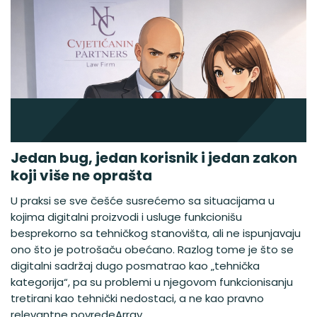
Jedan bug, jedan korisnik i jedan zakon
koji više ne oprašta
U praksi se sve češće susrećemo sa situacijama u
kojima digitalni proizvodi i usluge funkcionišu
besprekorno sa tehničkog stanovišta, ali ne ispunjavaju
ono što je potrošaču obećano. Razlog tome je što se
digitalni sadržaj dugo posmatrao kao „tehnička
kategorija“, pa su problemi u njegovom funkcionisanju
tretirani kao tehnički nedostaci, a ne kao pravno
relevantne povredeArray