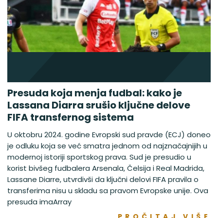
Presuda koja menja fudbal: kako je
Lassana Diarra srušio ključne delove
FIFA transfernog sistema
U oktobru 2024. godine Evropski sud pravde (ECJ) doneo
je odluku koja se već smatra jednom od najznačajnijih u
modernoj istoriji sportskog prava. Sud je presudio u
korist bivšeg fudbalera Arsenala, Čelsija i Real Madrida,
Lassane Diarre, utvrdivši da ključni delovi FIFA pravila o
transferima nisu u skladu sa pravom Evropske unije. Ova
presuda imaArray
PROČITAJ VIŠE