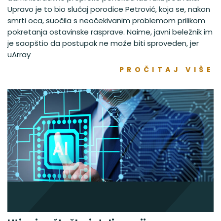
Upravo je to bio slučaj porodice Petrović, koja se, nakon
smrti oca, suočila s neočekivanim problemom prilikom
pokretanja ostavinske rasprave. Naime, javni beležnik im
je saopštio da postupak ne može biti sproveden, jer
uArray
PROČITAJ VIŠE