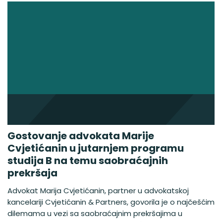
Gostovanje advokata Marije
Cvjetićanin u jutarnjem programu
studija B na temu saobraćajnih
prekršaja
Advokat Marija Cvjetićanin, partner u advokatskoj
kancelariji Cvjetićanin & Partners, govorila je o najčešćim
dilemama u vezi sa saobraćajnim prekršajima u