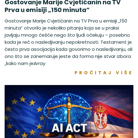
Gostovanje Marije Cvjetićanin na TV
Prva u emisiji „150 minuta“
Gostovanje Marije Cvjetićanin na TV Prva u emisiji „150
minuta“ otvorilo je nekoliko pitanja koja se u praksi
javljaju mnogo češće nego što ljudi očekuju – posebno
kada je reč o nasledjivanju nepokretnosti. Testament je
često prva asocijacija kada govorimo o nasledjivanju, ali
ono što se zanemaruje jeste da forma nije stvar izbora
„kako nam jeArray
PROČITAJ VIŠE