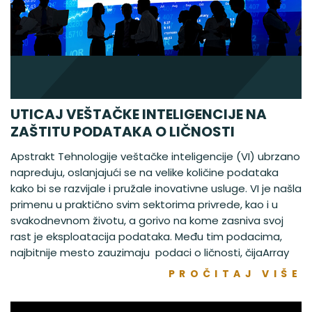
UTICAJ VEŠTAČKE INTELIGENCIJE NA
ZAŠTITU PODATAKA O LIČNOSTI
Apstrakt Tehnologije veštačke inteligencije (VI) ubrzano
napreduju, oslanjajući se na velike količine podataka
kako bi se razvijale i pružale inovativne usluge. VI je našla
primenu u praktično svim sektorima privrede, kao i u
svakodnevnom životu, a gorivo na kome zasniva svoj
rast je eksploatacija podataka. Među tim podacima,
najbitnije mesto zauzimaju podaci o ličnosti, čijaArray
PROČITAJ VIŠE