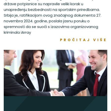
države potpisnice su napravile veliki korak u
unapređenju bezbednosti na sportskim priredbama.
Srbija je, ratifikacijom ovog značajnog dokumenta 27.
novembra 2024. godine, poslala jasnu poruku o
spremnosti da se suoči s izazovima organizovanog
kriminala iArray
PROČITAJ VIŠE