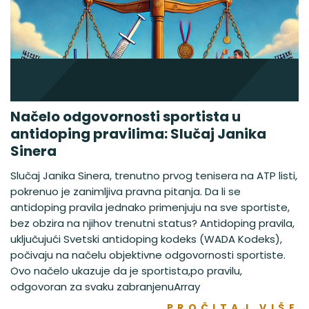
Načelo odgovornosti sportista u
antidoping pravilima: Slučaj Janika
Sinera
Slučaj Janika Sinera, trenutno prvog tenisera na ATP listi,
pokrenuo je zanimljiva pravna pitanja. Da li se
antidoping pravila jednako primenjuju na sve sportiste,
bez obzira na njihov trenutni status? Antidoping pravila,
uključujući Svetski antidoping kodeks (WADA Kodeks),
počivaju na načelu objektivne odgovornosti sportiste.
Ovo načelo ukazuje da je sportista,po pravilu,
odgovoran za svaku zabranjenuArray
PROČITAJ VIŠE