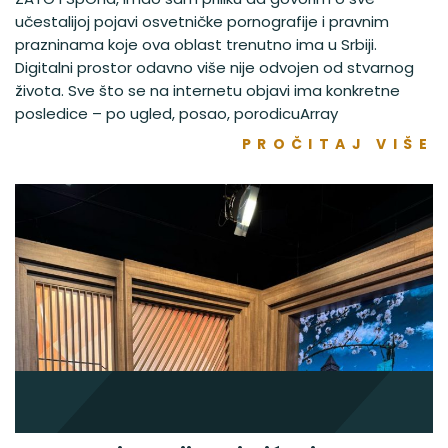
učestalijoj pojavi osvetničke pornografije i pravnim
prazninama koje ova oblast trenutno ima u Srbiji.
Digitalni prostor odavno više nije odvojen od stvarnog
života. Sve što se na internetu objavi ima konkretne
posledice – po ugled, posao, porodicuArray
PROČITAJ VIŠE