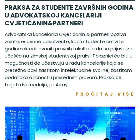
PRAKSA ZA STUDENTE ZAVRŠNIH GODINA
U ADVOKATSKOJ KANCELARIJI
CVJETIĆANIN&PARTNERI
Advokatska kancelarija Cvjetićanin & partneri poziva
zainteresovane apsolvente, kao i studente četvrte
godine akreditovanih pravnih fakulteta da se prijave za
učešće na zimskoj studentskoj praksi. Polaznici će biti u
mogućnosti da učestvuju u radu kancelarije koja se
pretežno bavi zaštitom intelektualne svojine, zaštitom
podataka o ličnosti i privrednim pravom. Praksa će
trajati dve nedelje, poArray
PROČITAJ VIŠE