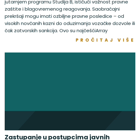
jutarnjem programu Studija B, ističući važnost pravne
zaštite i blagovremenog reagovanja. Saobraćajni
prekršaji mogu imati ozbiljne pravne posledice – od
visokih novčanih kazni do oduzimanja vozačke dozvole ili
čak zatvorskih sankcija. Ovo su najčešćiArray
PROČITAJ VIŠE
Zastupanje u postupcima javnih