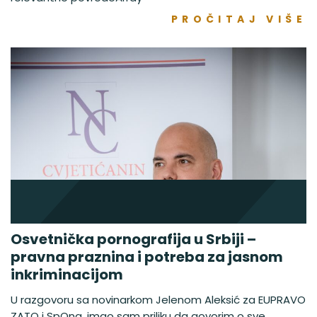
PROČITAJ VIŠE
Osvetnička pornografija u Srbiji –
pravna praznina i potreba za jasnom
inkriminacijom
U razgovoru sa novinarkom Jelenom Aleksić za EUPRAVO
ZATO i SpOna, imao sam priliku da govorim o sve