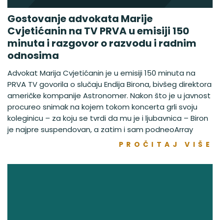
Gostovanje advokata Marije
Cvjetićanin na TV PRVA u emisiji 150
minuta i razgovor o razvodu i radnim
odnosima
Advokat Marija Cvjetićanin je u emisiji 150 minuta na
PRVA TV govorila o slučaju Endija Birona, bivšeg direktora
američke kompanije Astronomer. Nakon što je u javnost
procureo snimak na kojem tokom koncerta grli svoju
koleginicu – za koju se tvrdi da mu je i ljubavnica – Biron
je najpre suspendovan, a zatim i sam podneoArray
PROČITAJ VIŠE