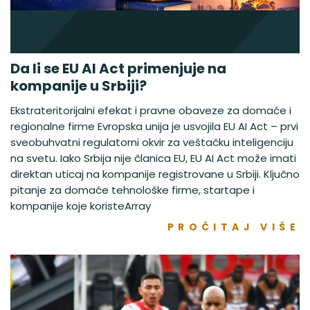
Da li se EU AI Act primenjuje na
kompanije u Srbiji?
Ekstrateritorijalni efekat i pravne obaveze za domaće i
regionalne firme Evropska unija je usvojila EU AI Act – prvi
sveobuhvatni regulatorni okvir za veštačku inteligenciju
na svetu. Iako Srbija nije članica EU, EU AI Act može imati
direktan uticaj na kompanije registrovane u Srbiji. Ključno
pitanje za domaće tehnološke firme, startape i
kompanije koje koristeArray
PROČITAJ VIŠE