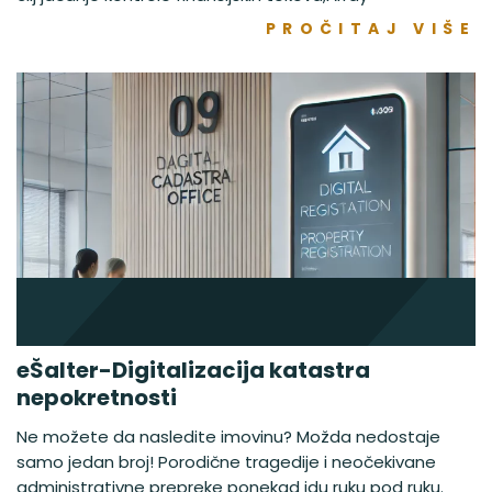
PROČITAJ VIŠE
eŠalter-Digitalizacija katastra
nepokretnosti
Ne možete da nasledite imovinu? Možda nedostaje
samo jedan broj! Porodične tragedije i neočekivane
administrativne prepreke ponekad idu ruku pod ruku.