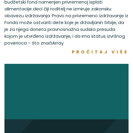
budžetski fond namenjen privremenoj isplati
alimentacije deci čiji roditelj ne izmiruje zakonsku
obavezu izdržavanja. Pravo na privremeno izdržavanje iz
Fonda može ostvariti dete koje je državljanin Srbije, da
je za njega doneta pravnosnažna sudska presuda
kojom je utvrđeno izdržavanje, i da ima status izvršnog
poverioca – što značiArray
PROČITAJ VIŠE