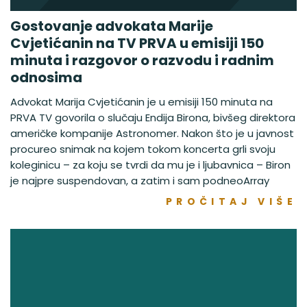
Gostovanje advokata Marije
Cvjetićanin na TV PRVA u emisiji 150
minuta i razgovor o razvodu i radnim
odnosima
Advokat Marija Cvjetićanin je u emisiji 150 minuta na
PRVA TV govorila o slučaju Endija Birona, bivšeg direktora
američke kompanije Astronomer. Nakon što je u javnost
procureo snimak na kojem tokom koncerta grli svoju
koleginicu – za koju se tvrdi da mu je i ljubavnica – Biron
je najpre suspendovan, a zatim i sam podneoArray
PROČITAJ VIŠE