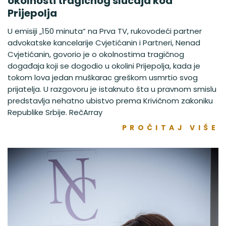
okolnosti tragičnog slučaja kod
Prijepolja
U emisiji „150 minuta“ na Prva TV, rukovodeći partner
advokatske kancelarije Cvjetićanin i Partneri, Nenad
Cvjetićanin, govorio je o okolnostima tragičnog
događaja koji se dogodio u okolini Prijepolja, kada je
tokom lova jedan muškarac greškom usmrtio svog
prijatelja. U razgovoru je istaknuto šta u pravnom smislu
predstavlja nehatno ubistvo prema Krivičnom zakoniku
Republike Srbije. RečArray
PROČITAJ VIŠE