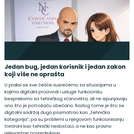
Jedan bug, jedan korisnik i jedan zakon
koji više ne oprašta
U praksi se sve češće susrećemo sa situacijama u
kojima digitalni proizvodi i usluge funkcionišu
besprekorno sa tehničkog stanovišta, ali ne ispunjavaju
ono što je potrošaču obećano. Razlog tome je što se
digitalni sadržaj dugo posmatrao kao „tehnička
kategorija“, pa su problemi u njegovom funkcionisanju
tretirani kao tehnički nedostaci, a ne kao pravno
relevantne povredeArray