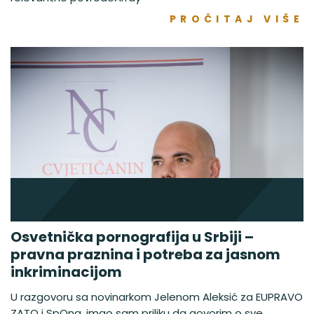
PROČITAJ VIŠE
Osvetnička pornografija u Srbiji –
pravna praznina i potreba za jasnom
inkriminacijom
U razgovoru sa novinarkom Jelenom Aleksić za EUPRAVO
ZATO i SpOna, imao sam priliku da govorim o sve