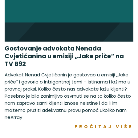
Gostovanje advokata Nenada
Cvjetićanina u emisiji „Jake priče“ na
TV B92
Advokat Nenad Cvjetićanin je gostovao u emisiji „Jake
priče“ i govorio o intrigantnoj temi – istinama i lažima u
pravnoj praksi. Koliko često nas advokate lažu klijenti?
Posebno je bilo zanimljivo osvrnuti se na to koliko često
nam zapravo sami klijenti iznose neistine i da li im
možemo pružiti adekvatnu pravu pomoć ukoliko nam
neArray
PROČITAJ VIŠE