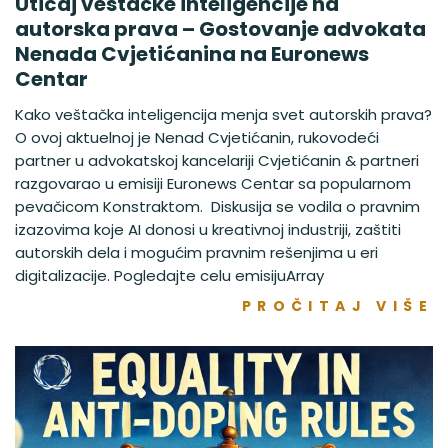
Uticaj veštačke inteligencije na
autorska prava – Gostovanje advokata
Nenada Cvjetićanina na Euronews
Centar
Kako veštačka inteligencija menja svet autorskih prava?
O ovoj aktuelnoj je Nenad Cvjetićanin, rukovodeći
partner u advokatskoj kancelariji Cvjetićanin & partneri
razgovarao u emisiji Euronews Centar sa popularnom
pevačicom Konstraktom. Diskusija se vodila o pravnim
izazovima koje AI donosi u kreativnoj industriji, zaštiti
autorskih dela i mogućim pravnim rešenjima u eri
digitalizacije. Pogledajte celu emisijuArray
PROČITAJ VIŠE