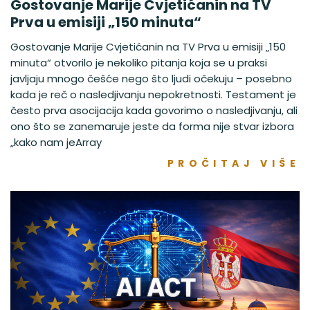
Gostovanje Marije Cvjetićanin na TV
Prva u emisiji „150 minuta“
Gostovanje Marije Cvjetićanin na TV Prva u emisiji „150
minuta“ otvorilo je nekoliko pitanja koja se u praksi
javljaju mnogo češće nego što ljudi očekuju – posebno
kada je reč o nasledjivanju nepokretnosti. Testament je
često prva asocijacija kada govorimo o nasledjivanju, ali
ono što se zanemaruje jeste da forma nije stvar izbora
„kako nam jeArray
PROČITAJ VIŠE