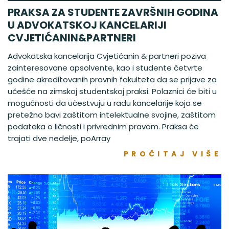
PRAKSA ZA STUDENTE ZAVRŠNIH GODINA
U ADVOKATSKOJ KANCELARIJI
CVJETIĆANIN&PARTNERI
Advokatska kancelarija Cvjetićanin & partneri poziva
zainteresovane apsolvente, kao i studente četvrte
godine akreditovanih pravnih fakulteta da se prijave za
učešće na zimskoj studentskoj praksi. Polaznici će biti u
mogućnosti da učestvuju u radu kancelarije koja se
pretežno bavi zaštitom intelektualne svojine, zaštitom
podataka o ličnosti i privrednim pravom. Praksa će
trajati dve nedelje, poArray
PROČITAJ VIŠE