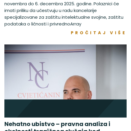
novembra do 6. decembra 2025. godine. Polaznici će
imati priliku da učestvuju u radu kancelarije
specijalizovane za zaštitu intelektualne svojine, zaštitu
podataka o ličnosti i privrednoArray
PROČITAJ VIŠE
Nehatno ubistvo – pravna analiza i