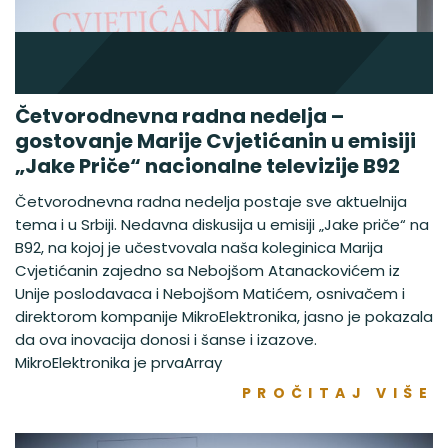
Četvorodnevna radna nedelja –
gostovanje Marije Cvjetićanin u emisiji
„Jake Priče“ nacionalne televizije B92
Četvorodnevna radna nedelja postaje sve aktuelnija
tema i u Srbiji. Nedavna diskusija u emisiji „Jake priče“ na
B92, na kojoj je učestvovala naša koleginica Marija
Cvjetićanin zajedno sa Nebojšom Atanackovićem iz
Unije poslodavaca i Nebojšom Matićem, osnivačem i
direktorom kompanije MikroElektronika, jasno je pokazala
da ova inovacija donosi i šanse i izazove.
MikroElektronika je prvaArray
PROČITAJ VIŠE