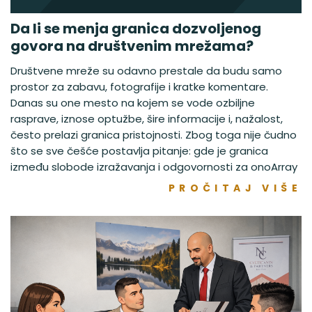
Da li se menja granica dozvoljenog
govora na društvenim mrežama?
Društvene mreže su odavno prestale da budu samo
prostor za zabavu, fotografije i kratke komentare.
Danas su one mesto na kojem se vode ozbiljne
rasprave, iznose optužbe, šire informacije i, nažalost,
često prelazi granica pristojnosti. Zbog toga nije čudno
što se sve češće postavlja pitanje: gde je granica
između slobode izražavanja i odgovornosti za onoArray
PROČITAJ VIŠE