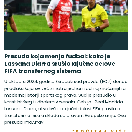
Presuda koja menja fudbal: kako je
Lassana Diarra srušio ključne delove
FIFA transfernog sistema
U oktobru 2024. godine Evropski sud pravde (ECJ) doneo
je odluku koja se već smatra jednom od najznačajnijih u
modernoj istoriji sportskog prava. Sud je presudio u
korist bivšeg fudbalera Arsenala, Čelsija i Real Madrida,
Lassane Diarre, utvrdivši da ključni delovi FIFA pravila o
transferima nisu u skladu sa pravom Evropske unije. Ova
presuda imaArray
PROČITAJ VIŠE