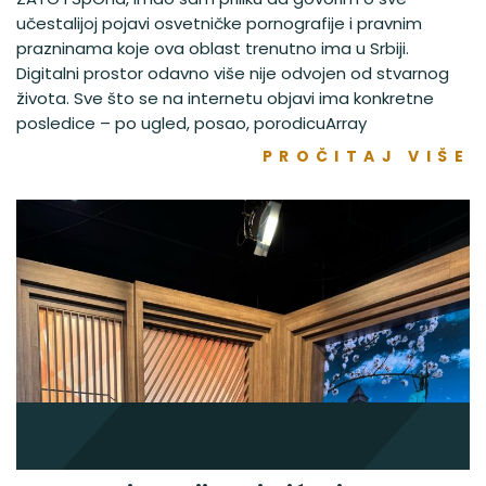
učestalijoj pojavi osvetničke pornografije i pravnim
prazninama koje ova oblast trenutno ima u Srbiji.
Digitalni prostor odavno više nije odvojen od stvarnog
života. Sve što se na internetu objavi ima konkretne
posledice – po ugled, posao, porodicuArray
PROČITAJ VIŠE