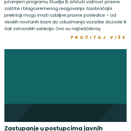
jutarnjem programu Studija B, ističući važnost pravne
zaštite i blagovremenog reagovanja. Saobraćajni
prekršaji mogu imati ozbiljne pravne posledice – od
visokih novčanih kazni do oduzimanja vozačke dozvole ili
čak zatvorskih sankcija. Ovo su najčešćiArray
PROČITAJ VIŠE
Zastupanje u postupcima javnih