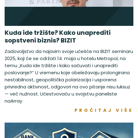
Kuda ide tržište? Kako unaprediti
sopstveni biznis? BIZIT
Zadovoljstvo da najavim svoje učešće na BIZIT seminaru
2025, koji će se održati 14. maja u hotelu Metropol, na
temu „Kuda ide tržište i kako sačuvati i unaprediti
poslovanje?“ U vremenu koje obeležavaju prolongirana
nestabilnost, geopolitička polarizacija i usporena
privredna aktivnost, odgovori na ovo pitanje nisu luksuz
— već nužnost. Učestvovaću u svojstvu paneliste
naArray
PROČITAJ VIŠE