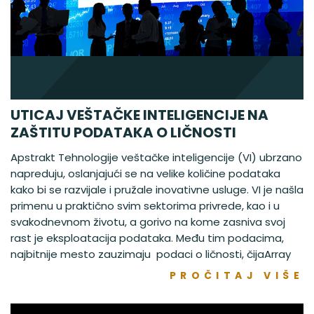
UTICAJ VEŠTAČKE INTELIGENCIJE NA
ZAŠTITU PODATAKA O LIČNOSTI
Apstrakt Tehnologije veštačke inteligencije (VI) ubrzano
napreduju, oslanjajući se na velike količine podataka
kako bi se razvijale i pružale inovativne usluge. VI je našla
primenu u praktično svim sektorima privrede, kao i u
svakodnevnom životu, a gorivo na kome zasniva svoj
rast je eksploatacija podataka. Među tim podacima,
najbitnije mesto zauzimaju podaci o ličnosti, čijaArray
PROČITAJ VIŠE