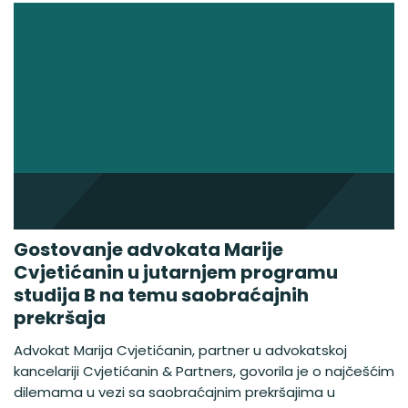
Gostovanje advokata Marije
Cvjetićanin u jutarnjem programu
studija B na temu saobraćajnih
prekršaja
Advokat Marija Cvjetićanin, partner u advokatskoj
kancelariji Cvjetićanin & Partners, govorila je o najčešćim
dilemama u vezi sa saobraćajnim prekršajima u