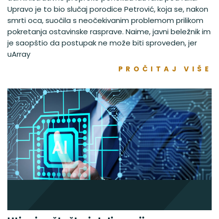
Upravo je to bio slučaj porodice Petrović, koja se, nakon
smrti oca, suočila s neočekivanim problemom prilikom
pokretanja ostavinske rasprave. Naime, javni beležnik im
je saopštio da postupak ne može biti sproveden, jer
uArray
PROČITAJ VIŠE