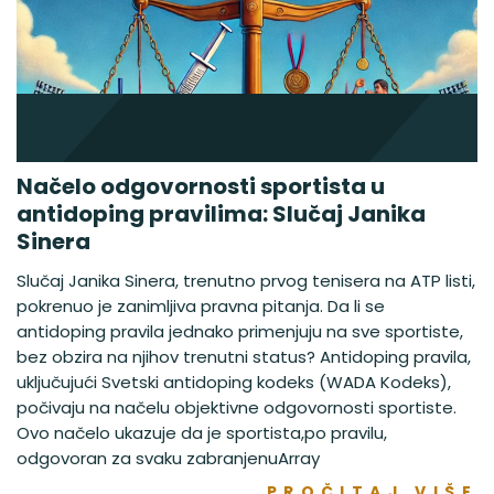
Načelo odgovornosti sportista u
antidoping pravilima: Slučaj Janika
Sinera
Slučaj Janika Sinera, trenutno prvog tenisera na ATP listi,
pokrenuo je zanimljiva pravna pitanja. Da li se
antidoping pravila jednako primenjuju na sve sportiste,
bez obzira na njihov trenutni status? Antidoping pravila,
uključujući Svetski antidoping kodeks (WADA Kodeks),
počivaju na načelu objektivne odgovornosti sportiste.
Ovo načelo ukazuje da je sportista,po pravilu,
odgovoran za svaku zabranjenuArray
PROČITAJ VIŠE