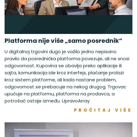
Platforma nije više „samo posrednik“
U digitalnoj trgovini dugo je važilo jedno nepisano
pravilo da posrednička platforma povezuje, ali ne snosi
odgovornost. Kupovina se obavlja preko aplikacije ili
sajta, komunikacija ide kroz interfejs, plaćanje prolazi
kroz sistem platforme, ali kada nastane problem,
odgovornost se prebacuje na nekog drugog. Trgovac
upućuje na platformu, platforma na prodavca, a
potrošač ostaje između. UpravoArray
PROČITAJ VIŠE