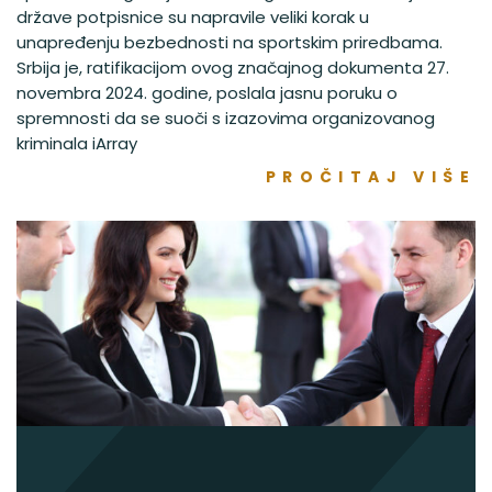
države potpisnice su napravile veliki korak u
unapređenju bezbednosti na sportskim priredbama.
Srbija je, ratifikacijom ovog značajnog dokumenta 27.
novembra 2024. godine, poslala jasnu poruku o
spremnosti da se suoči s izazovima organizovanog
kriminala iArray
PROČITAJ VIŠE