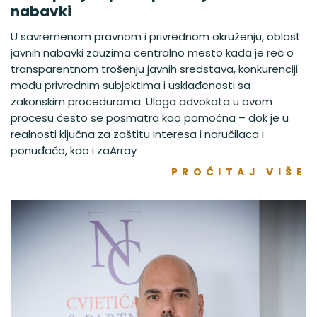
nabavki
U savremenom pravnom i privrednom okruženju, oblast
javnih nabavki zauzima centralno mesto kada je reč o
transparentnom trošenju javnih sredstava, konkurenciji
među privrednim subjektima i usklađenosti sa
zakonskim procedurama. Uloga advokata u ovom
procesu često se posmatra kao pomoćna – dok je u
realnosti ključna za zaštitu interesa i naručilaca i
ponuđača, kao i zaArray
PROČITAJ VIŠE