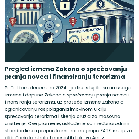
Pregled izmena Zakona o sprečavanju
pranja novca i finansiranju terorizma
Početkom decembra 2024. godine stupile su na snagu
izmene i dopune Zakona o sprečavanju pranja novca i
finansiranja terorizma, uz prateće izmene Zakona o
ograničavanju raspolaganja imovinom u cilju
sprečavanja terorizma i širenja oružja za masovno
uništenje. Ove promene, usklađene sa međunarodnim
standardima i preporukama radne grupe FATF, imaju za
cilj jačanje kontrole finansijskih tokova,Array