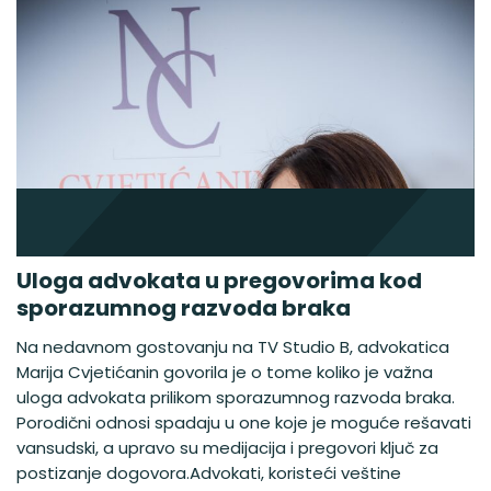
Uloga advokata u pregovorima kod
sporazumnog razvoda braka
Na nedavnom gostovanju na TV Studio B, advokatica
Marija Cvjetićanin govorila je o tome koliko je važna
uloga advokata prilikom sporazumnog razvoda braka.
Porodični odnosi spadaju u one koje je moguće rešavati
vansudski, a upravo su medijacija i pregovori ključ za
postizanje dogovora.Advokati, koristeći veštine