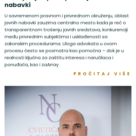
nabavki
U savremenom pravnom i privrednom okruženju, oblast
javnih nabavki zauzima centralno mesto kada je reč o
transparentnom trošenju javnih sredstava, konkurenciji
među privrednim subjektima i usklađenosti sa
zakonskim procedurama. Uloga advokata u ovom
procesu često se posmatra kao pomoćna – dok je u
realnosti ključna za zaštitu interesa i naručilaca i
ponuđača, kao i zaArray
PROČITAJ VIŠE