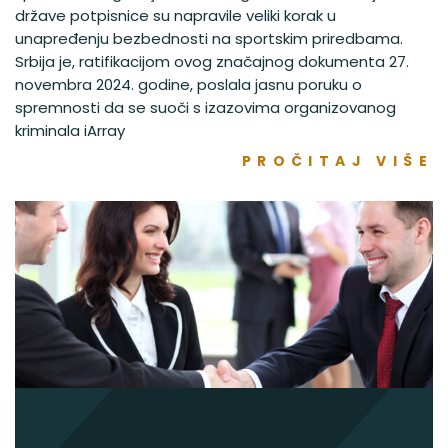
države potpisnice su napravile veliki korak u
unapređenju bezbednosti na sportskim priredbama.
Srbija je, ratifikacijom ovog značajnog dokumenta 27.
novembra 2024. godine, poslala jasnu poruku o
spremnosti da se suoči s izazovima organizovanog
kriminala iArray
PROČITAJ VIŠE