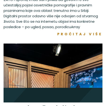
učestalijoj pojavi osvetničke pornografije i pravnim
prazninama koje ova oblast trenutno ima u Srbiji.
Digitalni prostor odavno više nije odvojen od stvarnog
života. Sve što se na internetu objavi ima konkretne
posledice – po ugled, posao, porodicuArray
PROČITAJ VIŠE