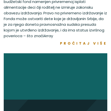
budžetski fond namenjen privremenoj isplati
alimentacije deci čiji roditelj ne izmiruje zakonsku
obavezu izdržavanja. Pravo na privremeno izdržavanje iz
Fonda može ostvariti dete koje je državljanin Srbije, da
je za njega doneta pravnosnažna sudska presuda
kojom je utvrđeno izdržavanje, i da ima status izvršnog
poverioca – što značiArray
PROČITAJ VIŠE