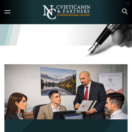
bandar togel
congtogel
congtogel
congtogel
negara62
negara62
negara62
slot gacor
Situs Toto
cucutoto
feritogel
ajototo
situs toto
ajototo
ikn4d