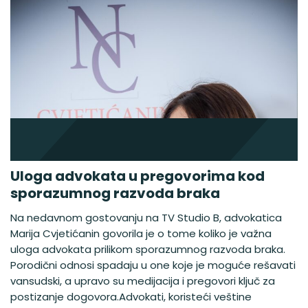
Uloga advokata u pregovorima kod
sporazumnog razvoda braka
Na nedavnom gostovanju na TV Studio B, advokatica
Marija Cvjetićanin govorila je o tome koliko je važna
uloga advokata prilikom sporazumnog razvoda braka.
Porodični odnosi spadaju u one koje je moguće rešavati
vansudski, a upravo su medijacija i pregovori ključ za
postizanje dogovora.Advokati, koristeći veštine