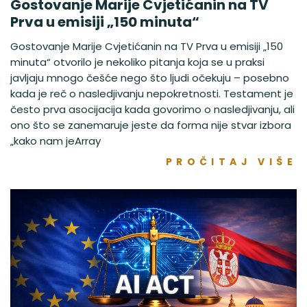
Gostovanje Marije Cvjetićanin na TV
Prva u emisiji „150 minuta“
Gostovanje Marije Cvjetićanin na TV Prva u emisiji „150
minuta“ otvorilo je nekoliko pitanja koja se u praksi
javljaju mnogo češće nego što ljudi očekuju – posebno
kada je reč o nasledjivanju nepokretnosti. Testament je
često prva asocijacija kada govorimo o nasledjivanju, ali
ono što se zanemaruje jeste da forma nije stvar izbora
„kako nam jeArray
PROČITAJ VIŠE