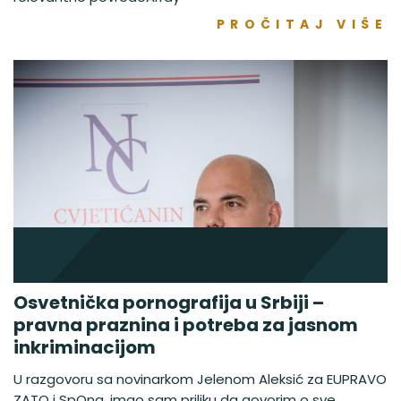
PROČITAJ VIŠE
Osvetnička pornografija u Srbiji –
pravna praznina i potreba za jasnom
inkriminacijom
U razgovoru sa novinarkom Jelenom Aleksić za EUPRAVO
ZATO i SpOna, imao sam priliku da govorim o sve