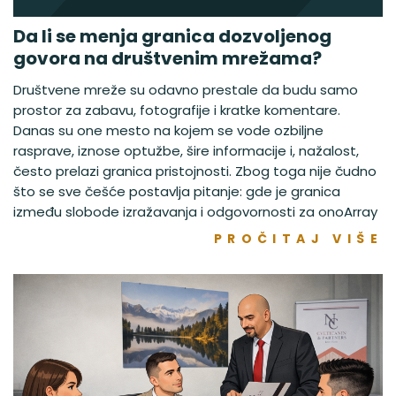
Da li se menja granica dozvoljenog
govora na društvenim mrežama?
Društvene mreže su odavno prestale da budu samo
prostor za zabavu, fotografije i kratke komentare.
Danas su one mesto na kojem se vode ozbiljne
rasprave, iznose optužbe, šire informacije i, nažalost,
često prelazi granica pristojnosti. Zbog toga nije čudno
što se sve češće postavlja pitanje: gde je granica
između slobode izražavanja i odgovornosti za onoArray
PROČITAJ VIŠE