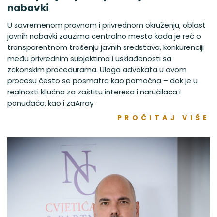
nabavki
U savremenom pravnom i privrednom okruženju, oblast
javnih nabavki zauzima centralno mesto kada je reč o
transparentnom trošenju javnih sredstava, konkurenciji
među privrednim subjektima i usklađenosti sa
zakonskim procedurama. Uloga advokata u ovom
procesu često se posmatra kao pomoćna – dok je u
realnosti ključna za zaštitu interesa i naručilaca i
ponuđača, kao i zaArray
PROČITAJ VIŠE