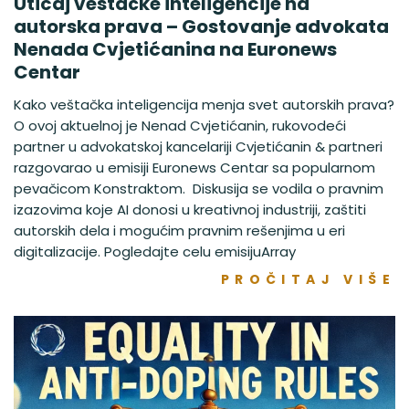
Uticaj veštačke inteligencije na
autorska prava – Gostovanje advokata
Nenada Cvjetićanina na Euronews
Centar
Kako veštačka inteligencija menja svet autorskih prava?
O ovoj aktuelnoj je Nenad Cvjetićanin, rukovodeći
partner u advokatskoj kancelariji Cvjetićanin & partneri
razgovarao u emisiji Euronews Centar sa popularnom
pevačicom Konstraktom. Diskusija se vodila o pravnim
izazovima koje AI donosi u kreativnoj industriji, zaštiti
autorskih dela i mogućim pravnim rešenjima u eri
digitalizacije. Pogledajte celu emisijuArray
PROČITAJ VIŠE