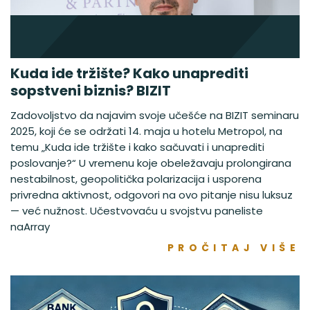
Kuda ide tržište? Kako unaprediti
sopstveni biznis? BIZIT
Zadovoljstvo da najavim svoje učešće na BIZIT seminaru
2025, koji će se održati 14. maja u hotelu Metropol, na
temu „Kuda ide tržište i kako sačuvati i unaprediti
poslovanje?“ U vremenu koje obeležavaju prolongirana
nestabilnost, geopolitička polarizacija i usporena
privredna aktivnost, odgovori na ovo pitanje nisu luksuz
— već nužnost. Učestvovaću u svojstvu paneliste
naArray
PROČITAJ VIŠE