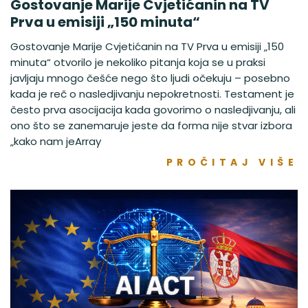
Gostovanje Marije Cvjetićanin na TV
Prva u emisiji „150 minuta“
Gostovanje Marije Cvjetićanin na TV Prva u emisiji „150
minuta“ otvorilo je nekoliko pitanja koja se u praksi
javljaju mnogo češće nego što ljudi očekuju – posebno
kada je reč o nasledjivanju nepokretnosti. Testament je
često prva asocijacija kada govorimo o nasledjivanju, ali
ono što se zanemaruje jeste da forma nije stvar izbora
„kako nam jeArray
PROČITAJ VIŠE