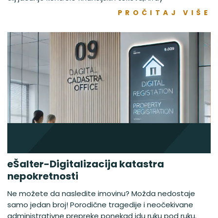
PROČITAJ VIŠE
eŠalter-Digitalizacija katastra
nepokretnosti
Ne možete da nasledite imovinu? Možda nedostaje
samo jedan broj! Porodične tragedije i neočekivane
administrativne prepreke ponekad idu ruku pod ruku.