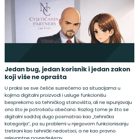
Jedan bug, jedan korisnik i jedan zakon
koji više ne oprašta
U praksi se sve češće susrećemo sa situacijama u
kojima digitalni proizvodi i usluge funkcionišu
besprekorno sa tehničkog stanovišta, ali ne ispunjavaju
ono što je potrošaču obećano. Razlog tome je što se
digitalni sadržaj dugo posmatrao kao „tehnička
kategorija“, pa su problemi u njegovom funkcionisanju
tretirani kao tehnički nedostaci, a ne kao pravno
relevantne povredeArray