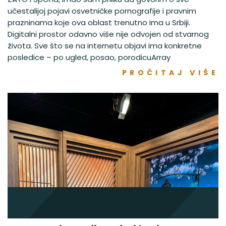
učestalijoj pojavi osvetničke pornografije i pravnim
prazninama koje ova oblast trenutno ima u Srbiji.
Digitalni prostor odavno više nije odvojen od stvarnog
života. Sve što se na internetu objavi ima konkretne
posledice – po ugled, posao, porodicuArray
PROČITAJ VIŠE