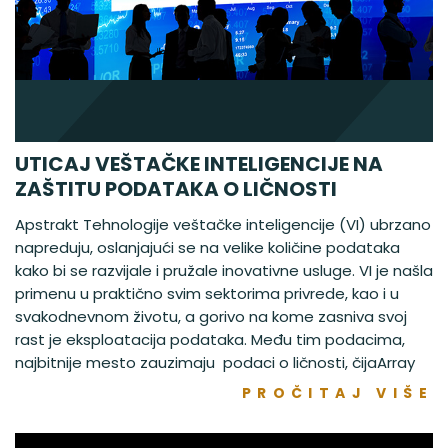
UTICAJ VEŠTAČKE INTELIGENCIJE NA
ZAŠTITU PODATAKA O LIČNOSTI
Apstrakt Tehnologije veštačke inteligencije (VI) ubrzano
napreduju, oslanjajući se na velike količine podataka
kako bi se razvijale i pružale inovativne usluge. VI je našla
primenu u praktično svim sektorima privrede, kao i u
svakodnevnom životu, a gorivo na kome zasniva svoj
rast je eksploatacija podataka. Među tim podacima,
najbitnije mesto zauzimaju podaci o ličnosti, čijaArray
PROČITAJ VIŠE