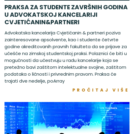
PRAKSA ZA STUDENTE ZAVRŠNIH GODINA
U ADVOKATSKOJ KANCELARIJI
CVJETIĆANIN&PARTNERI
Advokatska kancelarija Cvjetićanin & partneri poziva
zainteresovane apsolvente, kao i studente četvrte
godine akreditovanih pravnih fakulteta da se prijave za
učešće na zimskoj studentskoj praksi. Polaznici će biti u
mogućnosti da učestvuju u radu kancelarije koja se
pretežno bavi zaštitom intelektualne svojine, zaštitom
podataka o ličnosti i privrednim pravom. Praksa će
trajati dve nedelje, poArray
PROČITAJ VIŠE