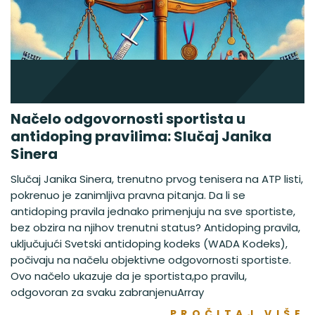
Načelo odgovornosti sportista u
antidoping pravilima: Slučaj Janika
Sinera
Slučaj Janika Sinera, trenutno prvog tenisera na ATP listi,
pokrenuo je zanimljiva pravna pitanja. Da li se
antidoping pravila jednako primenjuju na sve sportiste,
bez obzira na njihov trenutni status? Antidoping pravila,
uključujući Svetski antidoping kodeks (WADA Kodeks),
počivaju na načelu objektivne odgovornosti sportiste.
Ovo načelo ukazuje da je sportista,po pravilu,
odgovoran za svaku zabranjenuArray
PROČITAJ VIŠE