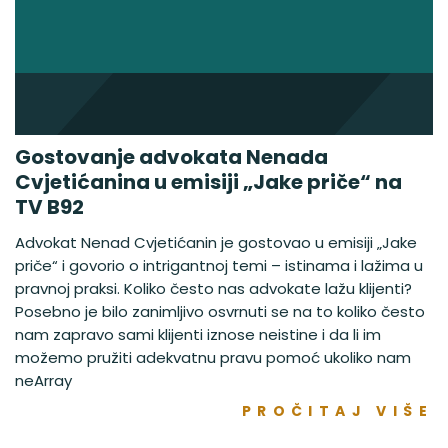
Gostovanje advokata Nenada
Cvjetićanina u emisiji „Jake priče“ na
TV B92
Advokat Nenad Cvjetićanin je gostovao u emisiji „Jake
priče“ i govorio o intrigantnoj temi – istinama i lažima u
pravnoj praksi. Koliko često nas advokate lažu klijenti?
Posebno je bilo zanimljivo osvrnuti se na to koliko često
nam zapravo sami klijenti iznose neistine i da li im
možemo pružiti adekvatnu pravu pomoć ukoliko nam
neArray
PROČITAJ VIŠE