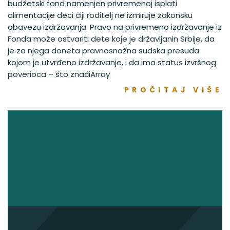
budžetski fond namenjen privremenoj isplati
alimentacije deci čiji roditelj ne izmiruje zakonsku
obavezu izdržavanja. Pravo na privremeno izdržavanje iz
Fonda može ostvariti dete koje je državljanin Srbije, da
je za njega doneta pravnosnažna sudska presuda
kojom je utvrđeno izdržavanje, i da ima status izvršnog
poverioca – što značiArray
PROČITAJ VIŠE