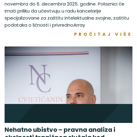
novembra do 6. decembra 2025. godine. Polaznici će
imati priliku da učestvuju u radu kancelarije
specijalizovane za zaštitu intelektualne svojine, zaštitu
podataka o ličnosti i privrednoArray
PROČITAJ VIŠE
Nehatno ubistvo – pravna analiza i