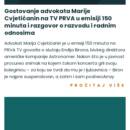
Gostovanje advokata Marije
Cvjetićanin na TV PRVA u emisiji 150
minuta i razgovor o razvodu i radnim
odnosima
Advokat Marija Cvjetićanin je u emisiji 150 minuta na
PRVA TV govorila o slučaju Endija Birona, bivšeg direktora
američke kompanije Astronomer. Nakon što je u javnost
procureo snimak na kojem tokom koncerta grli svoju
koleginicu – za koju se tvrdi da mu je i ljubavnica – Biron
je najpre suspendovan, a zatim i sam podneoArray
PROČITAJ VIŠE