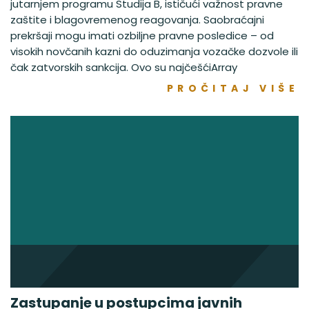
jutarnjem programu Studija B, ističući važnost pravne
zaštite i blagovremenog reagovanja. Saobraćajni
prekršaji mogu imati ozbiljne pravne posledice – od
visokih novčanih kazni do oduzimanja vozačke dozvole ili
čak zatvorskih sankcija. Ovo su najčešćiArray
PROČITAJ VIŠE
Zastupanje u postupcima javnih