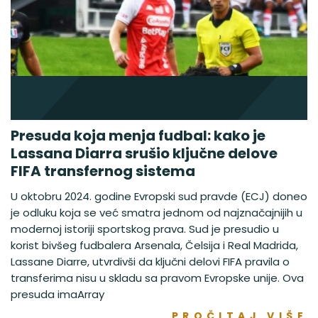
Presuda koja menja fudbal: kako je
Lassana Diarra srušio ključne delove
FIFA transfernog sistema
U oktobru 2024. godine Evropski sud pravde (ECJ) doneo
je odluku koja se već smatra jednom od najznačajnijih u
modernoj istoriji sportskog prava. Sud je presudio u
korist bivšeg fudbalera Arsenala, Čelsija i Real Madrida,
Lassane Diarre, utvrdivši da ključni delovi FIFA pravila o
transferima nisu u skladu sa pravom Evropske unije. Ova
presuda imaArray
PROČITAJ VIŠE