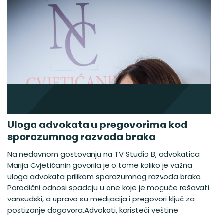
Uloga advokata u pregovorima kod
sporazumnog razvoda braka
Na nedavnom gostovanju na TV Studio B, advokatica
Marija Cvjetićanin govorila je o tome koliko je važna
uloga advokata prilikom sporazumnog razvoda braka.
Porodični odnosi spadaju u one koje je moguće rešavati
vansudski, a upravo su medijacija i pregovori ključ za
postizanje dogovora.Advokati, koristeći veštine