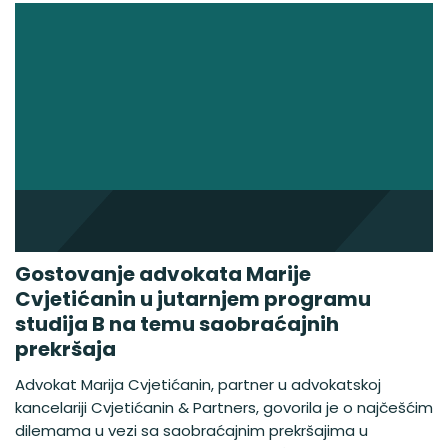
Gostovanje advokata Marije
Cvjetićanin u jutarnjem programu
studija B na temu saobraćajnih
prekršaja
Advokat Marija Cvjetićanin, partner u advokatskoj
kancelariji Cvjetićanin & Partners, govorila je o najčešćim
dilemama u vezi sa saobraćajnim prekršajima u