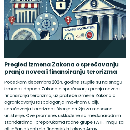
Pregled izmena Zakona o sprečavanju
pranja novca i finansiranju terorizma
Početkom decembra 2024. godine stupile su na snagu
izmene i dopune Zakona o sprečavanju pranja novca i
finansiranja terorizma, uz prateće izmene Zakona o
ograničavanju raspolaganja imovinom u cilju
sprečavanja terorizma i širenja oružja za masovno
uništenje. Ove promene, usklađene sa međunarodnim
standardima i preporukama radne grupe FATF, imaju za
cilj jačanje kontrole finansijskih tokova,Array