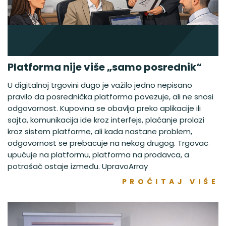
Platforma nije više „samo posrednik“
U digitalnoj trgovini dugo je važilo jedno nepisano
pravilo da posrednička platforma povezuje, ali ne snosi
odgovornost. Kupovina se obavlja preko aplikacije ili
sajta, komunikacija ide kroz interfejs, plaćanje prolazi
kroz sistem platforme, ali kada nastane problem,
odgovornost se prebacuje na nekog drugog. Trgovac
upućuje na platformu, platforma na prodavca, a
potrošač ostaje između. UpravoArray
PROČITAJ VIŠE