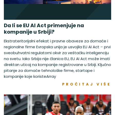
Da li se EU AI Act primenjuje na
kompanije u Srbiji?
Ekstrateritorijalni efekat i pravne obaveze za domaće i
regionalne firme Evropska unija je usvojila EU AI Act – prvi
sveobuhvatni regulatorni okvir za veštačku inteligenciju
na svetu. Iako Srbija nije članica EU, EU AI Act može imati
direktan uticaj na kompanije registrovane u Srbiji. Ključno
pitanje za domaće tehnološke firme, startape i
kompanije koje koristeArray
PROČITAJ VIŠE