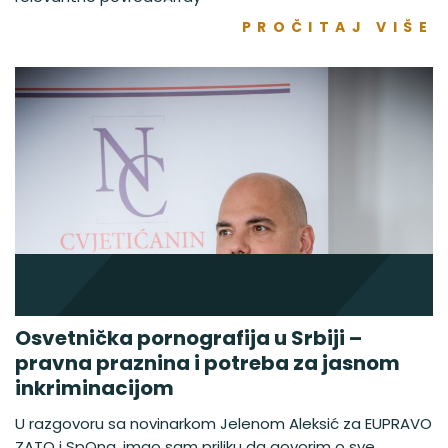
PROČITAJ VIŠE
Osvetnička pornografija u Srbiji –
pravna praznina i potreba za jasnom
inkriminacijom
U razgovoru sa novinarkom Jelenom Aleksić za EUPRAVO
ZATO i SpOna, imao sam priliku da govorim o sve