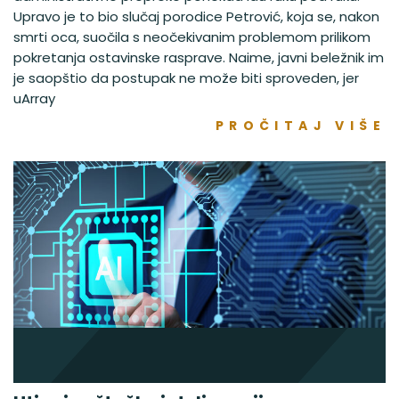
Upravo je to bio slučaj porodice Petrović, koja se, nakon
smrti oca, suočila s neočekivanim problemom prilikom
pokretanja ostavinske rasprave. Naime, javni beležnik im
je saopštio da postupak ne može biti sproveden, jer
uArray
PROČITAJ VIŠE