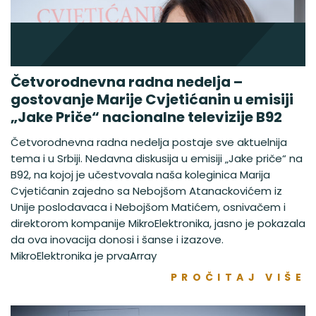
Četvorodnevna radna nedelja –
gostovanje Marije Cvjetićanin u emisiji
„Jake Priče“ nacionalne televizije B92
Četvorodnevna radna nedelja postaje sve aktuelnija
tema i u Srbiji. Nedavna diskusija u emisiji „Jake priče“ na
B92, na kojoj je učestvovala naša koleginica Marija
Cvjetićanin zajedno sa Nebojšom Atanackovićem iz
Unije poslodavaca i Nebojšom Matićem, osnivačem i
direktorom kompanije MikroElektronika, jasno je pokazala
da ova inovacija donosi i šanse i izazove.
MikroElektronika je prvaArray
PROČITAJ VIŠE