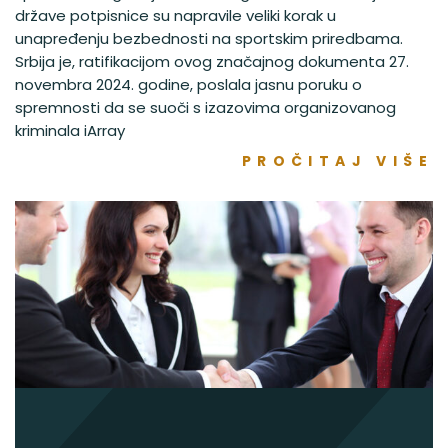
države potpisnice su napravile veliki korak u
unapređenju bezbednosti na sportskim priredbama.
Srbija je, ratifikacijom ovog značajnog dokumenta 27.
novembra 2024. godine, poslala jasnu poruku o
spremnosti da se suoči s izazovima organizovanog
kriminala iArray
PROČITAJ VIŠE