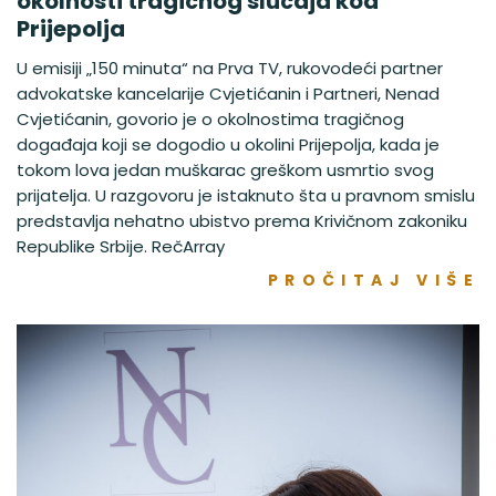
okolnosti tragičnog slučaja kod
Prijepolja
U emisiji „150 minuta“ na Prva TV, rukovodeći partner
advokatske kancelarije Cvjetićanin i Partneri, Nenad
Cvjetićanin, govorio je o okolnostima tragičnog
događaja koji se dogodio u okolini Prijepolja, kada je
tokom lova jedan muškarac greškom usmrtio svog
prijatelja. U razgovoru je istaknuto šta u pravnom smislu
predstavlja nehatno ubistvo prema Krivičnom zakoniku
Republike Srbije. RečArray
PROČITAJ VIŠE