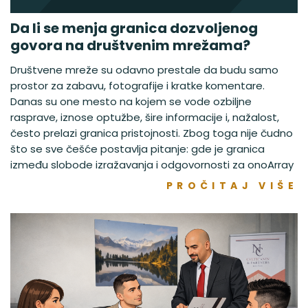
Da li se menja granica dozvoljenog
govora na društvenim mrežama?
Društvene mreže su odavno prestale da budu samo
prostor za zabavu, fotografije i kratke komentare.
Danas su one mesto na kojem se vode ozbiljne
rasprave, iznose optužbe, šire informacije i, nažalost,
često prelazi granica pristojnosti. Zbog toga nije čudno
što se sve češće postavlja pitanje: gde je granica
između slobode izražavanja i odgovornosti za onoArray
PROČITAJ VIŠE