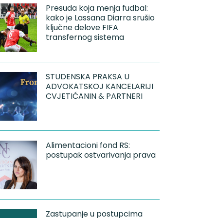
Presuda koja menja fudbal:
kako je Lassana Diarra srušio
ključne delove FIFA
transfernog sistema
STUDENSKA PRAKSA U
ADVOKATSKOJ KANCELARIJI
CVJETIĆANIN & PARTNERI
Alimentacioni fond RS:
postupak ostvarivanja prava
Zastupanje u postupcima