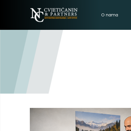
O nama