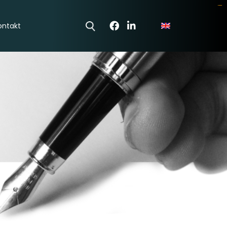
bandar togel
congtogel
congtogel
congtogel
negara62
negara62
negara62
slot gacor
Situs Toto
cucutoto
feritogel
ajototo
situs toto
ajototo
ikn4d
ontakt