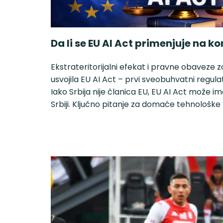
Da li se EU AI Act primenjuje na ko
Ekstrateritorijalni efekat i pravne obaveze 
usvojila EU AI Act – prvi sveobuhvatni regulat
Iako Srbija nije članica EU, EU AI Act može i
Srbiji. Ključno pitanje za domaće tehnološke