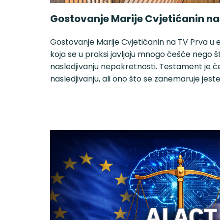
Gostovanje Marije Cvjetićanin na 
Gostovanje Marije Cvjetićanin na TV Prva u emi
koja se u praksi javljaju mnogo češće nego š
nasledjivanju nepokretnosti. Testament je č
nasledjivanju, ali ono što se zanemaruje jes