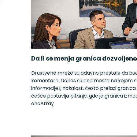
Da li se menja granica dozvolje
Društvene mreže su odavno prestale da budu
komentare. Danas su one mesto na kojem se 
informacije i, nažalost, često prelazi granica
češće postavlja pitanje: gde je granica izme
onoArray