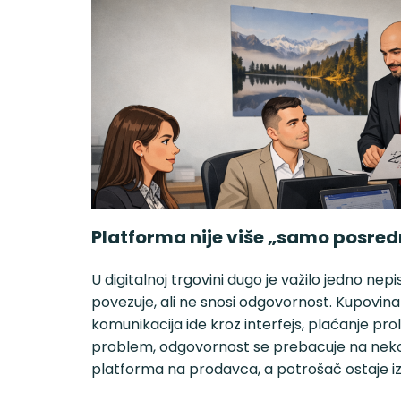
Platforma nije više „samo posred
U digitalnoj trgovini dugo je važilo jedno n
povezuje, ali ne snosi odgovornost. Kupovina s
komunikacija ide kroz interfejs, plaćanje pro
problem, odgovornost se prebacuje na neko
platforma na prodavca, a potrošač ostaje 