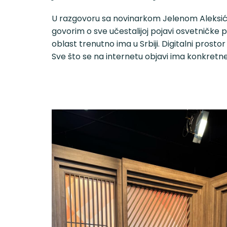
U razgovoru sa novinarkom Jelenom Aleksić
govorim o sve učestalijoj pojavi osvetničke
oblast trenutno ima u Srbiji. Digitalni prosto
Sve što se na internetu objavi ima konkretn