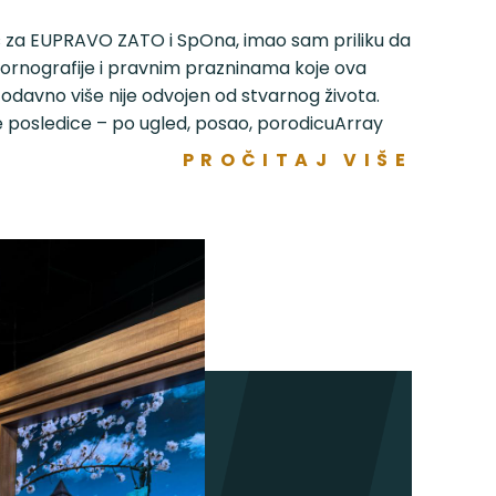
 za EUPRAVO ZATO i SpOna, imao sam priliku da
 pornografije i pravnim prazninama koje ova
r odavno više nije odvojen od stvarnog života.
e posledice – po ugled, posao, porodicuArray
PROČITAJ VIŠE