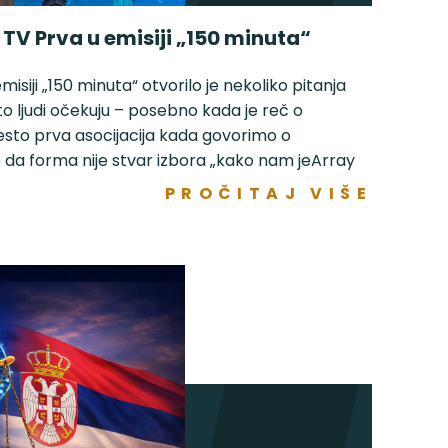
TV Prva u emisiji „150 minuta“
siji „150 minuta“ otvorilo je nekoliko pitanja
to ljudi očekuju – posebno kada je reč o
esto prva asocijacija kada govorimo o
te da forma nije stvar izbora „kako nam jeArray
PROČITAJ VIŠE