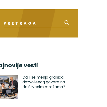
ajnovije vesti
Da li se menja granica
dozvoljenog govora na
društvenim mrežama?