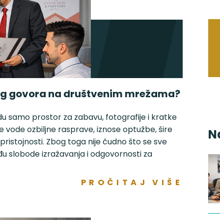
nog govora na društvenim mrežama?
 samo prostor za zabavu, fotografije i kratke
vode ozbiljne rasprave, iznose optužbe, šire
N
 pristojnosti. Zbog toga nije čudno što se sve
đu slobode izražavanja i odgovornosti za
PROČITAJ VIŠE