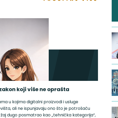
zakon koji više ne oprašta
a u kojima digitalni proizvodi i usluge
šta, ali ne ispunjavaju ono što je potrošaču
držaj dugo posmatrao kao „tehnička kategorija“,