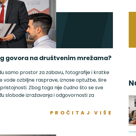
nog govora na društvenim mrežama?
 samo prostor za zabavu, fotografije i kratke
vode ozbiljne rasprave, iznose optužbe, šire
N
 pristojnosti. Zbog toga nije čudno što se sve
đu slobode izražavanja i odgovornosti za
PROČITAJ VIŠE