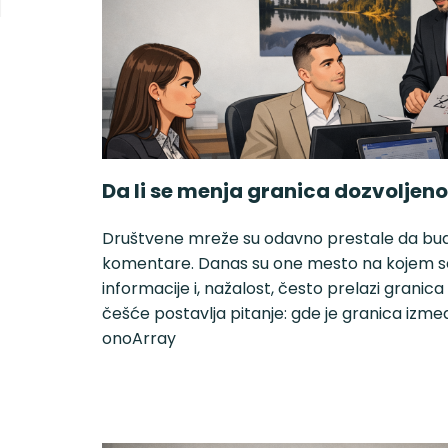
Da li se menja granica dozvolje
Društvene mreže su odavno prestale da budu
komentare. Danas su one mesto na kojem se 
informacije i, nažalost, često prelazi granica
češće postavlja pitanje: gde je granica izme
onoArray