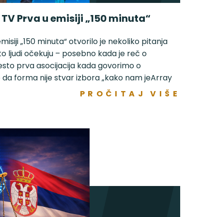
TV Prva u emisiji „150 minuta“
siji „150 minuta“ otvorilo je nekoliko pitanja
to ljudi očekuju – posebno kada je reč o
esto prva asocijacija kada govorimo o
te da forma nije stvar izbora „kako nam jeArray
PROČITAJ VIŠE