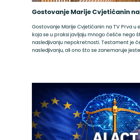
Gostovanje Marije Cvjetićanin na 
Gostovanje Marije Cvjetićanin na TV Prva u emi
koja se u praksi javljaju mnogo češće nego š
nasledjivanju nepokretnosti. Testament je č
nasledjivanju, ali ono što se zanemaruje jes