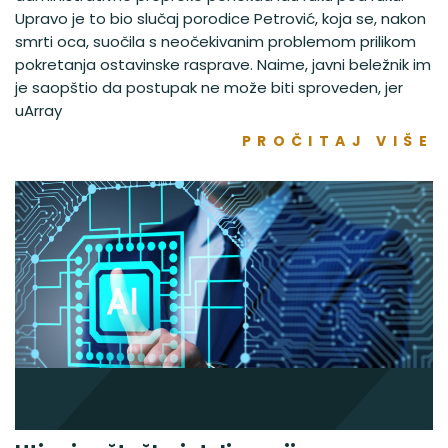
Upravo je to bio slučaj porodice Petrović, koja se, nakon
smrti oca, suočila s neočekivanim problemom prilikom
pokretanja ostavinske rasprave. Naime, javni beležnik im
je saopštio da postupak ne može biti sproveden, jer
uArray
PROČITAJ VIŠE