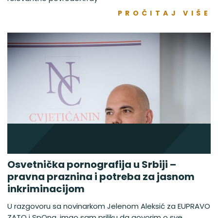
PROČITAJ VIŠE
Osvetnička pornografija u Srbiji –
pravna praznina i potreba za jasnom
inkriminacijom
U razgovoru sa novinarkom Jelenom Aleksić za EUPRAVO
ZATO i SpOna, imao sam priliku da govorim o sve