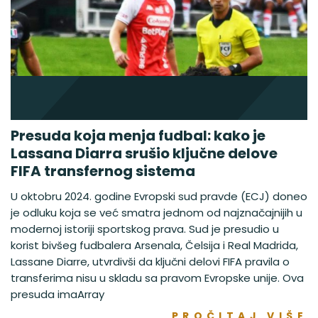
Presuda koja menja fudbal: kako je
Lassana Diarra srušio ključne delove
FIFA transfernog sistema
U oktobru 2024. godine Evropski sud pravde (ECJ) doneo
je odluku koja se već smatra jednom od najznačajnijih u
modernoj istoriji sportskog prava. Sud je presudio u
korist bivšeg fudbalera Arsenala, Čelsija i Real Madrida,
Lassane Diarre, utvrdivši da ključni delovi FIFA pravila o
transferima nisu u skladu sa pravom Evropske unije. Ova
presuda imaArray
PROČITAJ VIŠE