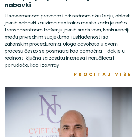
nabavki
U savremenom pravnom i privrednom okruženju, oblast
javnih nabavki zauzima centralno mesto kada je reč o
transparentnom trošenju javnih sredstava, konkurenciji
među privrednim subjektima i usklađenosti sa
zakonskim procedurama. Uloga advokata u ovom
procesu često se posmatra kao pomoćna – dok je u
realnosti ključna za zaštitu interesa i naručilaca i
ponuđača, kao i zaArray
PROČITAJ VIŠE