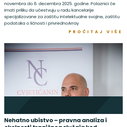
novembra do 6. decembra 2025. godine. Polaznici će
imati priliku da učestvuju u radu kancelarije
specijalizovane za zaštitu intelektualne svojine, zaštitu
podataka o ličnosti i privrednoArray
PROČITAJ VIŠE
Nehatno ubistvo – pravna analiza i