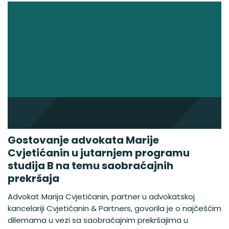
Gostovanje advokata Marije
Cvjetićanin u jutarnjem programu
studija B na temu saobraćajnih
prekršaja
Advokat Marija Cvjetićanin, partner u advokatskoj
kancelariji Cvjetićanin & Partners, govorila je o najčešćim
dilemama u vezi sa saobraćajnim prekršajima u