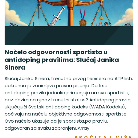
Načelo odgovornosti sportista u
antidoping pravilima: Slučaj Janika
Sinera
Slučaj Janika Sinera, trenutno prvog tenisera na ATP listi,
pokrenuo je zanimljiva pravna pitanja. Da li se
antidoping pravila jednako primenjuju na sve sportiste,
bez obzira na njihov trenutni status? Antidoping pravila,
uključujući Svetski antidoping kodeks (WADA Kodeks),
počivaju na načelu objektivne odgovornosti sportiste.
Ovo načelo ukazuje da je sportista,po pravilu,
odgovoran za svaku zabranjenuArray
PROČITAJ VIŠE