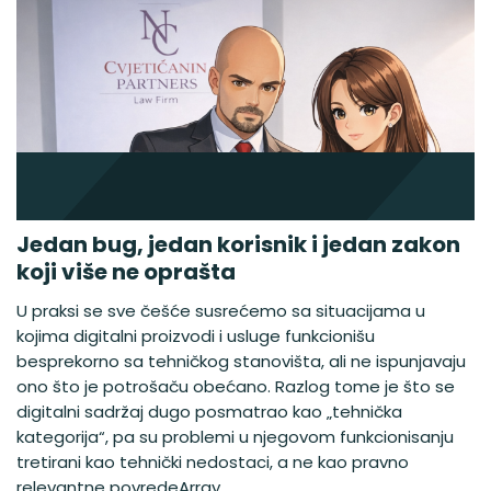
Jedan bug, jedan korisnik i jedan zakon
koji više ne oprašta
U praksi se sve češće susrećemo sa situacijama u
kojima digitalni proizvodi i usluge funkcionišu
besprekorno sa tehničkog stanovišta, ali ne ispunjavaju
ono što je potrošaču obećano. Razlog tome je što se
digitalni sadržaj dugo posmatrao kao „tehnička
kategorija“, pa su problemi u njegovom funkcionisanju
tretirani kao tehnički nedostaci, a ne kao pravno
relevantne povredeArray