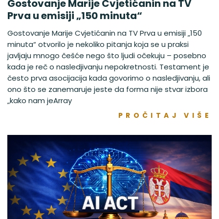
Gostovanje Marije Cvjetićanin na TV
Prva u emisiji „150 minuta“
Gostovanje Marije Cvjetićanin na TV Prva u emisiji „150
minuta“ otvorilo je nekoliko pitanja koja se u praksi
javljaju mnogo češće nego što ljudi očekuju – posebno
kada je reč o nasledjivanju nepokretnosti. Testament je
često prva asocijacija kada govorimo o nasledjivanju, ali
ono što se zanemaruje jeste da forma nije stvar izbora
„kako nam jeArray
PROČITAJ VIŠE