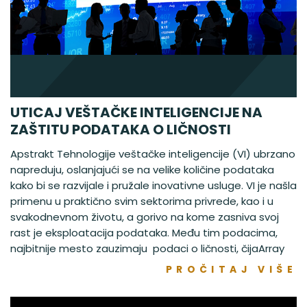
UTICAJ VEŠTAČKE INTELIGENCIJE NA
ZAŠTITU PODATAKA O LIČNOSTI
Apstrakt Tehnologije veštačke inteligencije (VI) ubrzano
napreduju, oslanjajući se na velike količine podataka
kako bi se razvijale i pružale inovativne usluge. VI je našla
primenu u praktično svim sektorima privrede, kao i u
svakodnevnom životu, a gorivo na kome zasniva svoj
rast je eksploatacija podataka. Među tim podacima,
najbitnije mesto zauzimaju podaci o ličnosti, čijaArray
PROČITAJ VIŠE