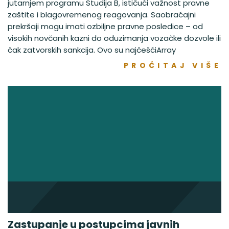
jutarnjem programu Studija B, ističući važnost pravne
zaštite i blagovremenog reagovanja. Saobraćajni
prekršaji mogu imati ozbiljne pravne posledice – od
visokih novčanih kazni do oduzimanja vozačke dozvole ili
čak zatvorskih sankcija. Ovo su najčešćiArray
PROČITAJ VIŠE
Zastupanje u postupcima javnih