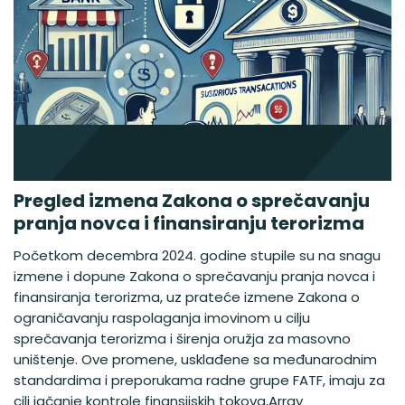
Pregled izmena Zakona o sprečavanju
pranja novca i finansiranju terorizma
Početkom decembra 2024. godine stupile su na snagu
izmene i dopune Zakona o sprečavanju pranja novca i
finansiranja terorizma, uz prateće izmene Zakona o
ograničavanju raspolaganja imovinom u cilju
sprečavanja terorizma i širenja oružja za masovno
uništenje. Ove promene, usklađene sa međunarodnim
standardima i preporukama radne grupe FATF, imaju za
cilj jačanje kontrole finansijskih tokova,Array