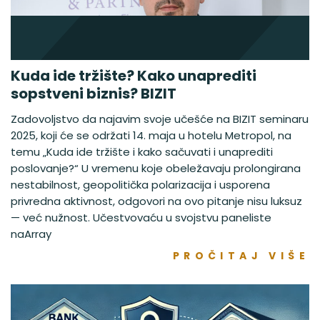
Kuda ide tržište? Kako unaprediti
sopstveni biznis? BIZIT
Zadovoljstvo da najavim svoje učešće na BIZIT seminaru
2025, koji će se održati 14. maja u hotelu Metropol, na
temu „Kuda ide tržište i kako sačuvati i unaprediti
poslovanje?“ U vremenu koje obeležavaju prolongirana
nestabilnost, geopolitička polarizacija i usporena
privredna aktivnost, odgovori na ovo pitanje nisu luksuz
— već nužnost. Učestvovaću u svojstvu paneliste
naArray
PROČITAJ VIŠE