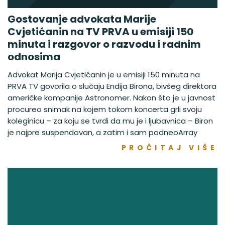
Gostovanje advokata Marije
Cvjetićanin na TV PRVA u emisiji 150
minuta i razgovor o razvodu i radnim
odnosima
Advokat Marija Cvjetićanin je u emisiji 150 minuta na
PRVA TV govorila o slučaju Endija Birona, bivšeg direktora
američke kompanije Astronomer. Nakon što je u javnost
procureo snimak na kojem tokom koncerta grli svoju
koleginicu – za koju se tvrdi da mu je i ljubavnica – Biron
je najpre suspendovan, a zatim i sam podneoArray
PROČITAJ VIŠE