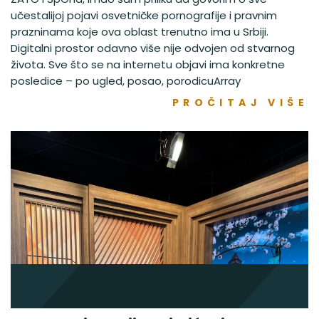
učestalijoj pojavi osvetničke pornografije i pravnim
prazninama koje ova oblast trenutno ima u Srbiji.
Digitalni prostor odavno više nije odvojen od stvarnog
života. Sve što se na internetu objavi ima konkretne
posledice – po ugled, posao, porodicuArray
PROČITAJ VIŠE