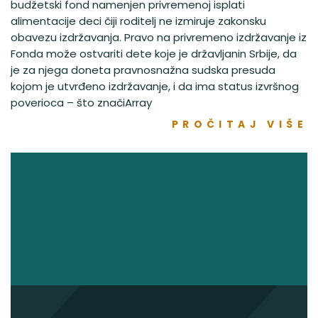
budžetski fond namenjen privremenoj isplati
alimentacije deci čiji roditelj ne izmiruje zakonsku
obavezu izdržavanja. Pravo na privremeno izdržavanje iz
Fonda može ostvariti dete koje je državljanin Srbije, da
je za njega doneta pravnosnažna sudska presuda
kojom je utvrđeno izdržavanje, i da ima status izvršnog
poverioca – što značiArray
PROČITAJ VIŠE