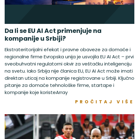
Da li se EU AI Act primenjuje na
kompanije u Srbiji?
Ekstrateritorijalni efekat i pravne obaveze za domaće i
regionalne firme Evropska unija je usvojila EU AI Act – prvi
sveobuhvatni regulatorni okvir za veštačku inteligenciju
na svetu. Iako Srbija nije članica EU, EU AI Act može imati
direktan uticaj na kompanije registrovane u Srbiji. Ključno
pitanje za domaće tehnološke firme, startape i
kompanije koje koristeArray
PROČITAJ VIŠE