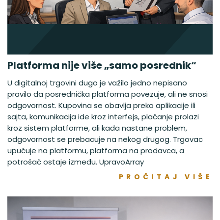
Platforma nije više „samo posrednik“
U digitalnoj trgovini dugo je važilo jedno nepisano
pravilo da posrednička platforma povezuje, ali ne snosi
odgovornost. Kupovina se obavlja preko aplikacije ili
sajta, komunikacija ide kroz interfejs, plaćanje prolazi
kroz sistem platforme, ali kada nastane problem,
odgovornost se prebacuje na nekog drugog. Trgovac
upućuje na platformu, platforma na prodavca, a
potrošač ostaje između. UpravoArray
PROČITAJ VIŠE