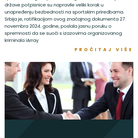
države potpisnice su napravile veliki korak u
unapređenju bezbednosti na sportskim priredbama.
Srbija je, ratifikacijom ovog značajnog dokumenta 27.
novembra 2024. godine, poslala jasnu poruku o
spremnosti da se suoči s izazovima organizovanog
kriminala iArray
PROČITAJ VIŠE