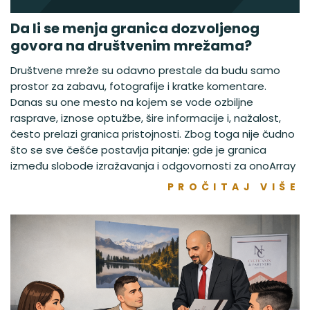
Da li se menja granica dozvoljenog
govora na društvenim mrežama?
Društvene mreže su odavno prestale da budu samo
prostor za zabavu, fotografije i kratke komentare.
Danas su one mesto na kojem se vode ozbiljne
rasprave, iznose optužbe, šire informacije i, nažalost,
često prelazi granica pristojnosti. Zbog toga nije čudno
što se sve češće postavlja pitanje: gde je granica
između slobode izražavanja i odgovornosti za onoArray
PROČITAJ VIŠE