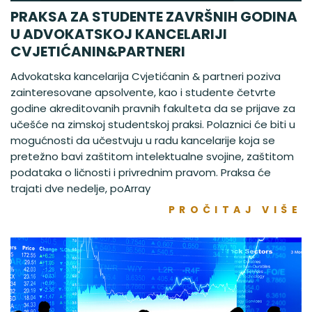
PRAKSA ZA STUDENTE ZAVRŠNIH GODINA
U ADVOKATSKOJ KANCELARIJI
CVJETIĆANIN&PARTNERI
Advokatska kancelarija Cvjetićanin & partneri poziva
zainteresovane apsolvente, kao i studente četvrte
godine akreditovanih pravnih fakulteta da se prijave za
učešće na zimskoj studentskoj praksi. Polaznici će biti u
mogućnosti da učestvuju u radu kancelarije koja se
pretežno bavi zaštitom intelektualne svojine, zaštitom
podataka o ličnosti i privrednim pravom. Praksa će
trajati dve nedelje, poArray
PROČITAJ VIŠE