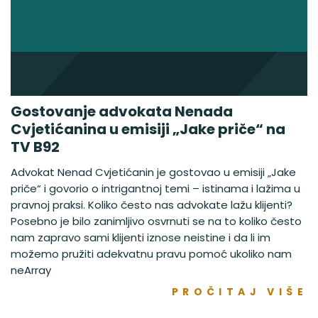
Gostovanje advokata Nenada
Cvjetićanina u emisiji „Jake priče“ na
TV B92
Advokat Nenad Cvjetićanin je gostovao u emisiji „Jake
priče“ i govorio o intrigantnoj temi – istinama i lažima u
pravnoj praksi. Koliko često nas advokate lažu klijenti?
Posebno je bilo zanimljivo osvrnuti se na to koliko često
nam zapravo sami klijenti iznose neistine i da li im
možemo pružiti adekvatnu pravu pomoć ukoliko nam
neArray
PROČITAJ VIŠE