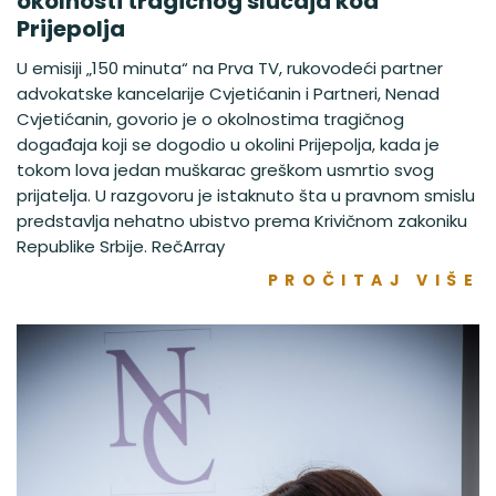
okolnosti tragičnog slučaja kod
Prijepolja
U emisiji „150 minuta“ na Prva TV, rukovodeći partner
advokatske kancelarije Cvjetićanin i Partneri, Nenad
Cvjetićanin, govorio je o okolnostima tragičnog
događaja koji se dogodio u okolini Prijepolja, kada je
tokom lova jedan muškarac greškom usmrtio svog
prijatelja. U razgovoru je istaknuto šta u pravnom smislu
predstavlja nehatno ubistvo prema Krivičnom zakoniku
Republike Srbije. RečArray
PROČITAJ VIŠE