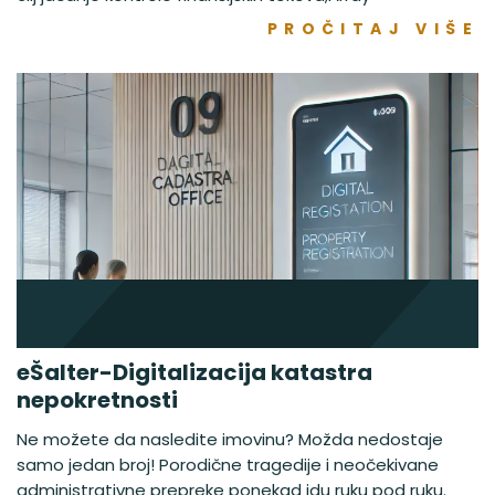
PROČITAJ VIŠE
eŠalter-Digitalizacija katastra
nepokretnosti
Ne možete da nasledite imovinu? Možda nedostaje
samo jedan broj! Porodične tragedije i neočekivane
administrativne prepreke ponekad idu ruku pod ruku.