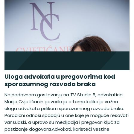
Uloga advokata u pregovorima kod
sporazumnog razvoda braka
Na nedavnom gostovanju na TV Studio B, advokatica
Marija Cvjetićanin govorila je o tome koliko je važna
uloga advokata prilikom sporazumnog razvoda braka.
Porodični odnosi spadaju u one koje je moguće rešavati
vansudski, a upravo su medijacija i pregovori ključ za
postizanje dogovora.Advokati, koristeći veštine