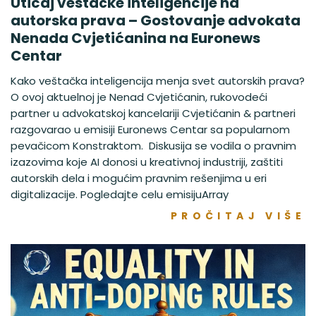
Uticaj veštačke inteligencije na
autorska prava – Gostovanje advokata
Nenada Cvjetićanina na Euronews
Centar
Kako veštačka inteligencija menja svet autorskih prava?
O ovoj aktuelnoj je Nenad Cvjetićanin, rukovodeći
partner u advokatskoj kancelariji Cvjetićanin & partneri
razgovarao u emisiji Euronews Centar sa popularnom
pevačicom Konstraktom. Diskusija se vodila o pravnim
izazovima koje AI donosi u kreativnoj industriji, zaštiti
autorskih dela i mogućim pravnim rešenjima u eri
digitalizacije. Pogledajte celu emisijuArray
PROČITAJ VIŠE