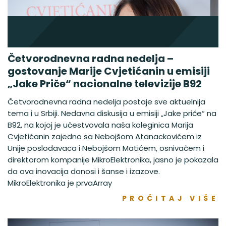
Četvorodnevna radna nedelja –
gostovanje Marije Cvjetićanin u emisiji
„Jake Priče“ nacionalne televizije B92
Četvorodnevna radna nedelja postaje sve aktuelnija
tema i u Srbiji. Nedavna diskusija u emisiji „Jake priče“ na
B92, na kojoj je učestvovala naša koleginica Marija
Cvjetićanin zajedno sa Nebojšom Atanackovićem iz
Unije poslodavaca i Nebojšom Matićem, osnivačem i
direktorom kompanije MikroElektronika, jasno je pokazala
da ova inovacija donosi i šanse i izazove.
MikroElektronika je prvaArray
PROČITAJ VIŠE