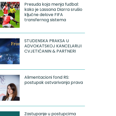
Presuda koja menja fudbal:
kako je Lassana Diarra srušio
ključne delove FIFA
transfernog sistema
STUDENSKA PRAKSA U
ADVOKATSKOJ KANCELARIJI
CVJETIĆANIN & PARTNERI
Alimentacioni fond RS:
postupak ostvarivanja prava
Zastupanje u postupcima