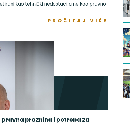
etirani kao tehnički nedostaci, a ne kao pravno
PROČITAJ VIŠE
– pravna praznina i potreba za