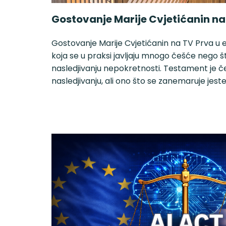
Gostovanje Marije Cvjetićanin na 
Gostovanje Marije Cvjetićanin na TV Prva u emi
koja se u praksi javljaju mnogo češće nego š
nasledjivanju nepokretnosti. Testament je č
nasledjivanju, ali ono što se zanemaruje jes