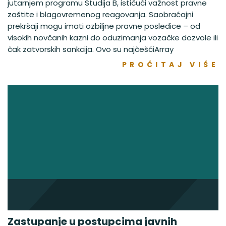
jutarnjem programu Studija B, ističući važnost pravne
zaštite i blagovremenog reagovanja. Saobraćajni
prekršaji mogu imati ozbiljne pravne posledice – od
visokih novčanih kazni do oduzimanja vozačke dozvole ili
čak zatvorskih sankcija. Ovo su najčešćiArray
PROČITAJ VIŠE
Zastupanje u postupcima javnih