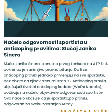
Načelo odgovornosti sportista u
antidoping pravilima: Slučaj Janika
Sinera
Slučaj Janika Sinera, trenutno prvog tenisera na ATP listi,
pokrenuo je zanimljiva pravna pitanja. Da li se
antidoping pravila jednako primenjuju na sve sportiste,
bez obzira na njihov trenutni status? Antidoping pravila,
uključujući Svetski antidoping kodeks (WADA Kodeks),
počivaju na načelu objektivne odgovornosti sportiste.
Ovo načelo ukazuje da je sportista,po pravilu,
odgovoran za svaku zabranjenuArray
PROČITAJ VIŠE