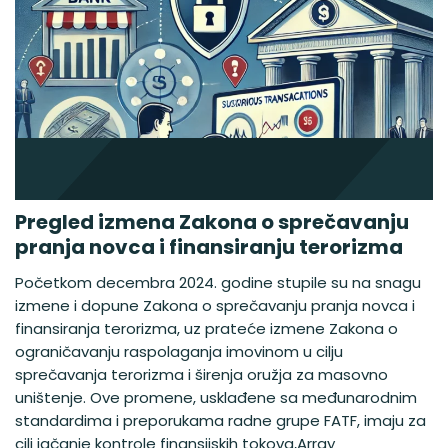
Pregled izmena Zakona o sprečavanju
pranja novca i finansiranju terorizma
Početkom decembra 2024. godine stupile su na snagu
izmene i dopune Zakona o sprečavanju pranja novca i
finansiranja terorizma, uz prateće izmene Zakona o
ograničavanju raspolaganja imovinom u cilju
sprečavanja terorizma i širenja oružja za masovno
uništenje. Ove promene, usklađene sa međunarodnim
standardima i preporukama radne grupe FATF, imaju za
cilj jačanje kontrole finansijskih tokova,Array