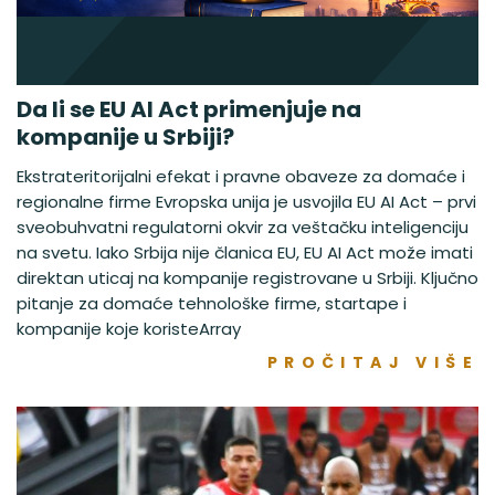
Da li se EU AI Act primenjuje na
kompanije u Srbiji?
Ekstrateritorijalni efekat i pravne obaveze za domaće i
regionalne firme Evropska unija je usvojila EU AI Act – prvi
sveobuhvatni regulatorni okvir za veštačku inteligenciju
na svetu. Iako Srbija nije članica EU, EU AI Act može imati
direktan uticaj na kompanije registrovane u Srbiji. Ključno
pitanje za domaće tehnološke firme, startape i
kompanije koje koristeArray
PROČITAJ VIŠE