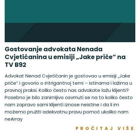
Gostovanje advokata Nenada
Cvjetićanina u emisiji „Jake priče“ na
TV B92
Advokat Nenad Cvjetićanin je gostovao u emisiji „Jake
priče“ i govorio o intrigantnoj temi – istinama i lažima u
pravnoj praksi. Koliko često nas advokate lažu klijenti?
Posebno je bilo zanimljivo osvrnuti se na to koliko često
nam zapravo sami klijenti iznose neistine i da li im
možemo pružiti adekvatnu pravu pomoć ukoliko nam
neArray
PROČITAJ VIŠE