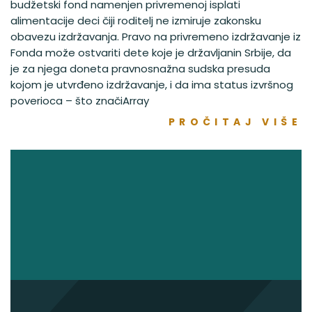
budžetski fond namenjen privremenoj isplati
alimentacije deci čiji roditelj ne izmiruje zakonsku
obavezu izdržavanja. Pravo na privremeno izdržavanje iz
Fonda može ostvariti dete koje je državljanin Srbije, da
je za njega doneta pravnosnažna sudska presuda
kojom je utvrđeno izdržavanje, i da ima status izvršnog
poverioca – što značiArray
PROČITAJ VIŠE