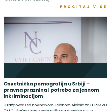
PROČITAJ VIŠE
Osvetnička pornografija u Srbiji –
pravna praznina i potreba za jasnom
inkriminacijom
U razgovoru sa novinarkom Jelenom Aleksić za EUPRAVO
ZATO i SpOna, imao sam priliku da govorim o sve