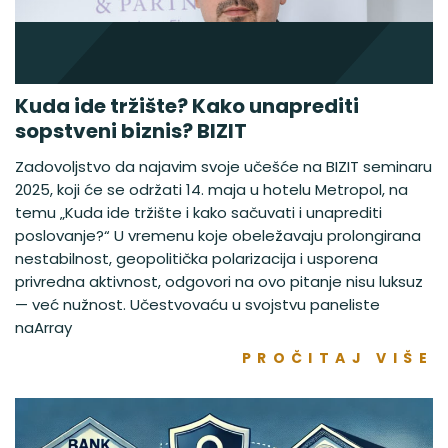
Kuda ide tržište? Kako unaprediti
sopstveni biznis? BIZIT
Zadovoljstvo da najavim svoje učešće na BIZIT seminaru
2025, koji će se održati 14. maja u hotelu Metropol, na
temu „Kuda ide tržište i kako sačuvati i unaprediti
poslovanje?“ U vremenu koje obeležavaju prolongirana
nestabilnost, geopolitička polarizacija i usporena
privredna aktivnost, odgovori na ovo pitanje nisu luksuz
— već nužnost. Učestvovaću u svojstvu paneliste
naArray
PROČITAJ VIŠE