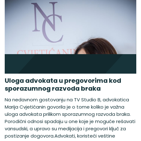
Uloga advokata u pregovorima kod
sporazumnog razvoda braka
Na nedavnom gostovanju na TV Studio B, advokatica
Marija Cvjetićanin govorila je o tome koliko je važna
uloga advokata prilikom sporazumnog razvoda braka.
Porodični odnosi spadaju u one koje je moguće rešavati
vansudski, a upravo su medijacija i pregovori ključ za
postizanje dogovora.Advokati, koristeći veštine