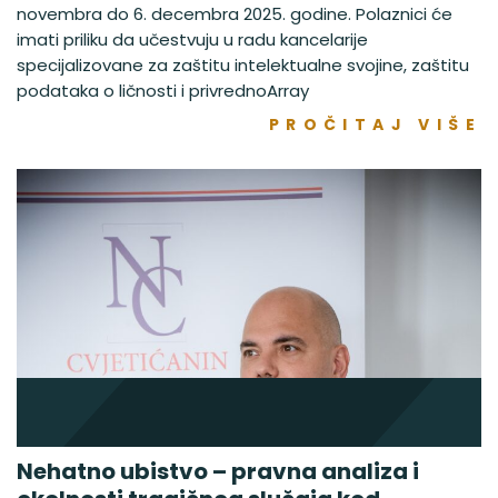
novembra do 6. decembra 2025. godine. Polaznici će
imati priliku da učestvuju u radu kancelarije
specijalizovane za zaštitu intelektualne svojine, zaštitu
podataka o ličnosti i privrednoArray
PROČITAJ VIŠE
Nehatno ubistvo – pravna analiza i