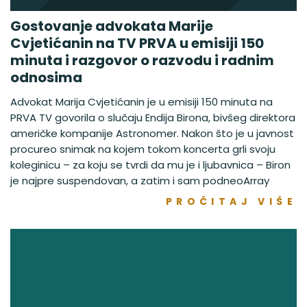
Gostovanje advokata Marije
Cvjetićanin na TV PRVA u emisiji 150
minuta i razgovor o razvodu i radnim
odnosima
Advokat Marija Cvjetićanin je u emisiji 150 minuta na
PRVA TV govorila o slučaju Endija Birona, bivšeg direktora
američke kompanije Astronomer. Nakon što je u javnost
procureo snimak na kojem tokom koncerta grli svoju
koleginicu – za koju se tvrdi da mu je i ljubavnica – Biron
je najpre suspendovan, a zatim i sam podneoArray
PROČITAJ VIŠE