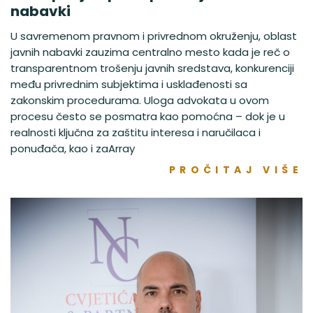
nabavki
U savremenom pravnom i privrednom okruženju, oblast
javnih nabavki zauzima centralno mesto kada je reč o
transparentnom trošenju javnih sredstava, konkurenciji
među privrednim subjektima i usklađenosti sa
zakonskim procedurama. Uloga advokata u ovom
procesu često se posmatra kao pomoćna – dok je u
realnosti ključna za zaštitu interesa i naručilaca i
ponuđača, kao i zaArray
PROČITAJ VIŠE