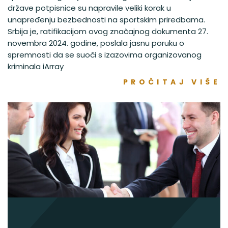
države potpisnice su napravile veliki korak u
unapređenju bezbednosti na sportskim priredbama.
Srbija je, ratifikacijom ovog značajnog dokumenta 27.
novembra 2024. godine, poslala jasnu poruku o
spremnosti da se suoči s izazovima organizovanog
kriminala iArray
PROČITAJ VIŠE