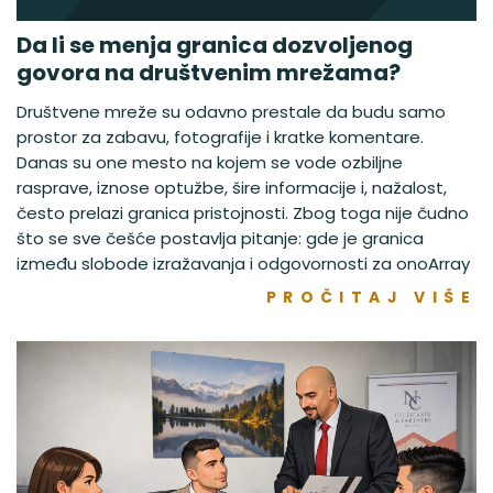
Da li se menja granica dozvoljenog
govora na društvenim mrežama?
Društvene mreže su odavno prestale da budu samo
prostor za zabavu, fotografije i kratke komentare.
Danas su one mesto na kojem se vode ozbiljne
rasprave, iznose optužbe, šire informacije i, nažalost,
često prelazi granica pristojnosti. Zbog toga nije čudno
što se sve češće postavlja pitanje: gde je granica
između slobode izražavanja i odgovornosti za onoArray
PROČITAJ VIŠE