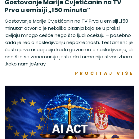
Gostovanje Marije Cvjetićanin na TV
Prva u emisiji „150 minuta“
Gostovanje Marije Cvjetićanin na TV Prva u emisiji „150
minuta“ otvorilo je nekoliko pitanja koja se u praksi
javljaju mnogo češće nego što ljudi očekuju – posebno
kada je reč o nasledjivanju nepokretnosti. Testament je
često prva asocijacija kada govorimo o nasledjivanju, ali
ono što se zanemaruje jeste da forma nije stvar izbora
„kako nam jeArray
PROČITAJ VIŠE