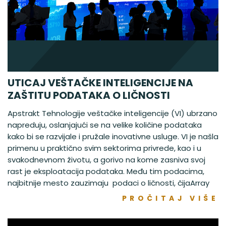
UTICAJ VEŠTAČKE INTELIGENCIJE NA
ZAŠTITU PODATAKA O LIČNOSTI
Apstrakt Tehnologije veštačke inteligencije (VI) ubrzano
napreduju, oslanjajući se na velike količine podataka
kako bi se razvijale i pružale inovativne usluge. VI je našla
primenu u praktično svim sektorima privrede, kao i u
svakodnevnom životu, a gorivo na kome zasniva svoj
rast je eksploatacija podataka. Među tim podacima,
najbitnije mesto zauzimaju podaci o ličnosti, čijaArray
PROČITAJ VIŠE