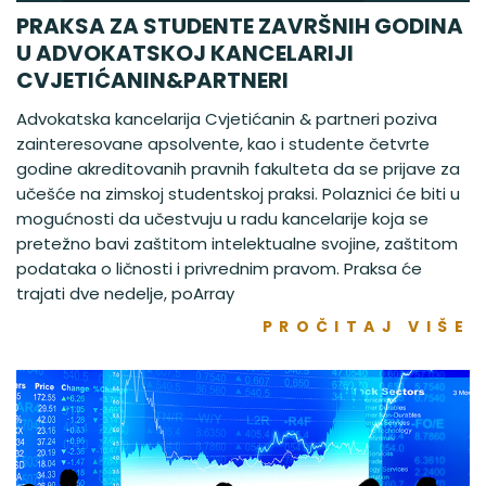
PRAKSA ZA STUDENTE ZAVRŠNIH GODINA
U ADVOKATSKOJ KANCELARIJI
CVJETIĆANIN&PARTNERI
Advokatska kancelarija Cvjetićanin & partneri poziva
zainteresovane apsolvente, kao i studente četvrte
godine akreditovanih pravnih fakulteta da se prijave za
učešće na zimskoj studentskoj praksi. Polaznici će biti u
mogućnosti da učestvuju u radu kancelarije koja se
pretežno bavi zaštitom intelektualne svojine, zaštitom
podataka o ličnosti i privrednim pravom. Praksa će
trajati dve nedelje, poArray
PROČITAJ VIŠE