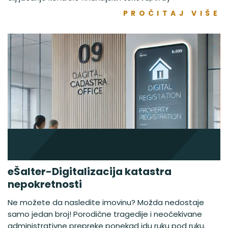
PROČITAJ VIŠE
eŠalter-Digitalizacija katastra
nepokretnosti
Ne možete da nasledite imovinu? Možda nedostaje
samo jedan broj! Porodične tragedije i neočekivane
administrativne prepreke ponekad idu ruku pod ruku.