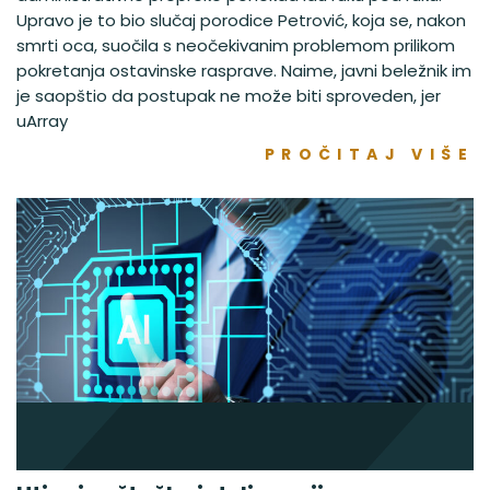
Upravo je to bio slučaj porodice Petrović, koja se, nakon
smrti oca, suočila s neočekivanim problemom prilikom
pokretanja ostavinske rasprave. Naime, javni beležnik im
je saopštio da postupak ne može biti sproveden, jer
uArray
PROČITAJ VIŠE