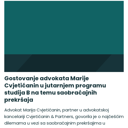
Gostovanje advokata Marije
Cvjetićanin u jutarnjem programu
studija B na temu saobraćajnih
prekršaja
Advokat Marija Cvjetićanin, partner u advokatskoj
kancelariji Cvjetićanin & Partners, govorila je o najčešćim
dilemama u vezi sa saobraćajnim prekršajima u