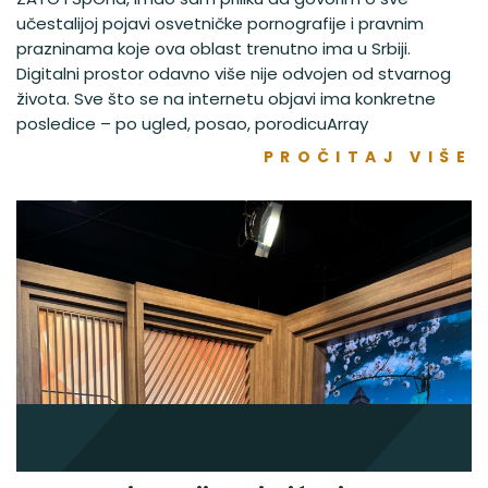
učestalijoj pojavi osvetničke pornografije i pravnim
prazninama koje ova oblast trenutno ima u Srbiji.
Digitalni prostor odavno više nije odvojen od stvarnog
života. Sve što se na internetu objavi ima konkretne
posledice – po ugled, posao, porodicuArray
PROČITAJ VIŠE