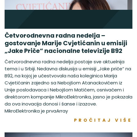
Četvorodnevna radna nedelja –
gostovanje Marije Cvjetićanin u emisiji
„Jake Priče“ nacionalne televizije B92
Četvorodnevna radna nedelja postaje sve aktuelnija
tema i u Srbiji. Nedavna diskusija u emisiji „Jake priče“ na
B92, na kojoj je učestvovala naša koleginica Marija
Cvjetićanin zajedno sa Nebojšom Atanackovićem iz
Unije poslodavaca i Nebojšom Matićem, osnivačem i
direktorom kompanije MikroElektronika, jasno je pokazala
da ova inovacija donosi i šanse i izazove.
MikroElektronika je prvaArray
PROČITAJ VIŠE