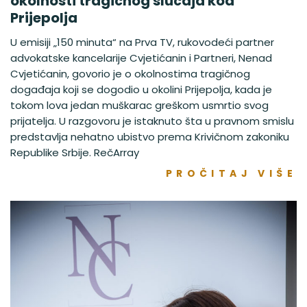
okolnosti tragičnog slučaja kod
Prijepolja
U emisiji „150 minuta“ na Prva TV, rukovodeći partner
advokatske kancelarije Cvjetićanin i Partneri, Nenad
Cvjetićanin, govorio je o okolnostima tragičnog
događaja koji se dogodio u okolini Prijepolja, kada je
tokom lova jedan muškarac greškom usmrtio svog
prijatelja. U razgovoru je istaknuto šta u pravnom smislu
predstavlja nehatno ubistvo prema Krivičnom zakoniku
Republike Srbije. RečArray
PROČITAJ VIŠE