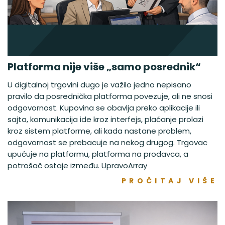
Platforma nije više „samo posrednik“
U digitalnoj trgovini dugo je važilo jedno nepisano
pravilo da posrednička platforma povezuje, ali ne snosi
odgovornost. Kupovina se obavlja preko aplikacije ili
sajta, komunikacija ide kroz interfejs, plaćanje prolazi
kroz sistem platforme, ali kada nastane problem,
odgovornost se prebacuje na nekog drugog. Trgovac
upućuje na platformu, platforma na prodavca, a
potrošač ostaje između. UpravoArray
PROČITAJ VIŠE