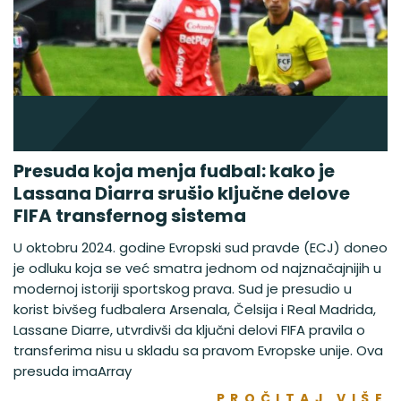
Presuda koja menja fudbal: kako je
Lassana Diarra srušio ključne delove
FIFA transfernog sistema
U oktobru 2024. godine Evropski sud pravde (ECJ) doneo
je odluku koja se već smatra jednom od najznačajnijih u
modernoj istoriji sportskog prava. Sud je presudio u
korist bivšeg fudbalera Arsenala, Čelsija i Real Madrida,
Lassane Diarre, utvrdivši da ključni delovi FIFA pravila o
transferima nisu u skladu sa pravom Evropske unije. Ova
presuda imaArray
PROČITAJ VIŠE