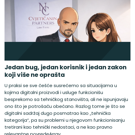
Jedan bug, jedan korisnik i jedan zakon
koji više ne oprašta
U praksi se sve češće susrećemo sa situacijama u
kojima digitalni proizvodi i usluge funkcionišu
besprekorno sa tehničkog stanovišta, ali ne ispunjavaju
ono što je potrošaču obećano. Razlog tome je što se
digitalni sadržaj dugo posmatrao kao „tehnička
kategorija“, pa su problemi u njegovom funkcionisanju
tretirani kao tehnički nedostaci, a ne kao pravno
relevantne povredeArray