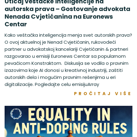
Uticaj veštačke inteligencije na
autorska prava – Gostovanje advokata
Nenada Cvjetićanina na Euronews
Centar
Kako veštačka inteligencija menja svet autorskih prava?
O ovoj aktuelnoj je Nenad Cvjetićanin, rukovodeći
partner u advokatskoj kancelariji Cvjetićanin & partneri
razgovarao u emisiji Euronews Centar sa popularnom
pevačicom Konstraktom. Diskusija se vodila o pravnim
izazovima koje AI donosi u kreativnoj industriji, zaštiti
autorskih dela i mogućim pravnim rešenjima u eri
digitalizacije. Pogledajte celu emisijuArray
PROČITAJ VIŠE