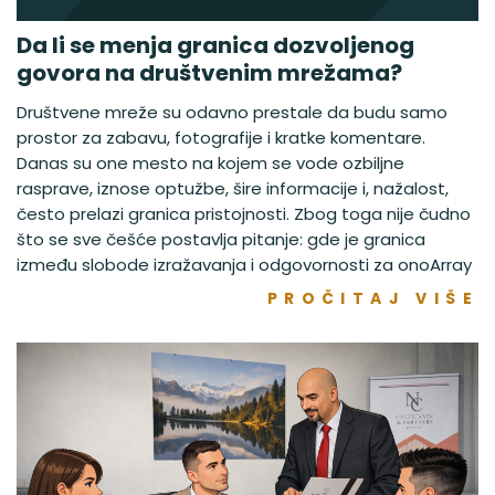
Da li se menja granica dozvoljenog
govora na društvenim mrežama?
Društvene mreže su odavno prestale da budu samo
prostor za zabavu, fotografije i kratke komentare.
Danas su one mesto na kojem se vode ozbiljne
rasprave, iznose optužbe, šire informacije i, nažalost,
često prelazi granica pristojnosti. Zbog toga nije čudno
što se sve češće postavlja pitanje: gde je granica
između slobode izražavanja i odgovornosti za onoArray
PROČITAJ VIŠE