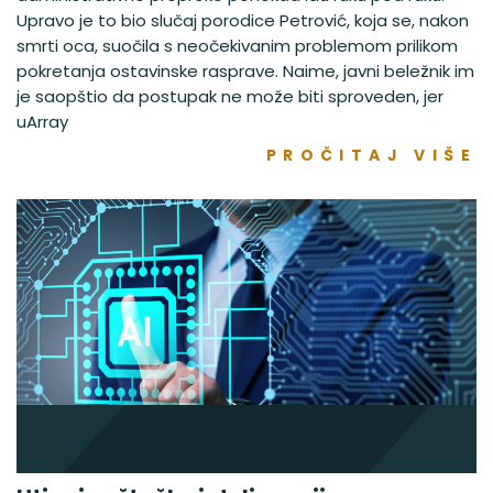
Upravo je to bio slučaj porodice Petrović, koja se, nakon
smrti oca, suočila s neočekivanim problemom prilikom
pokretanja ostavinske rasprave. Naime, javni beležnik im
je saopštio da postupak ne može biti sproveden, jer
uArray
PROČITAJ VIŠE