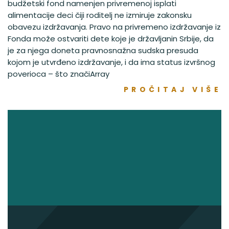
budžetski fond namenjen privremenoj isplati
alimentacije deci čiji roditelj ne izmiruje zakonsku
obavezu izdržavanja. Pravo na privremeno izdržavanje iz
Fonda može ostvariti dete koje je državljanin Srbije, da
je za njega doneta pravnosnažna sudska presuda
kojom je utvrđeno izdržavanje, i da ima status izvršnog
poverioca – što značiArray
PROČITAJ VIŠE