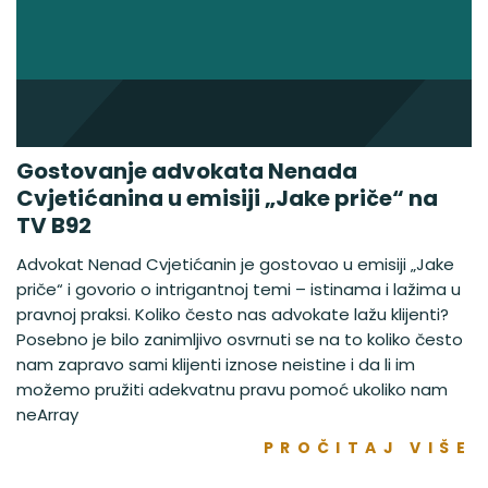
Gostovanje advokata Nenada
Cvjetićanina u emisiji „Jake priče“ na
TV B92
Advokat Nenad Cvjetićanin je gostovao u emisiji „Jake
priče“ i govorio o intrigantnoj temi – istinama i lažima u
pravnoj praksi. Koliko često nas advokate lažu klijenti?
Posebno je bilo zanimljivo osvrnuti se na to koliko često
nam zapravo sami klijenti iznose neistine i da li im
možemo pružiti adekvatnu pravu pomoć ukoliko nam
neArray
PROČITAJ VIŠE