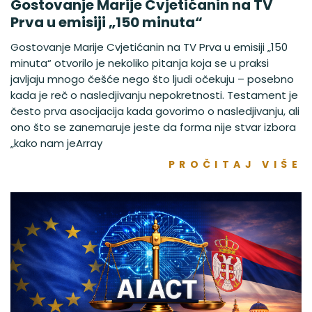
Gostovanje Marije Cvjetićanin na TV
Prva u emisiji „150 minuta“
Gostovanje Marije Cvjetićanin na TV Prva u emisiji „150
minuta“ otvorilo je nekoliko pitanja koja se u praksi
javljaju mnogo češće nego što ljudi očekuju – posebno
kada je reč o nasledjivanju nepokretnosti. Testament je
često prva asocijacija kada govorimo o nasledjivanju, ali
ono što se zanemaruje jeste da forma nije stvar izbora
„kako nam jeArray
PROČITAJ VIŠE