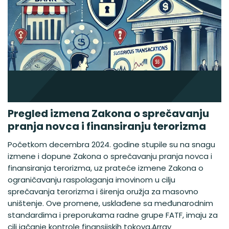
Pregled izmena Zakona o sprečavanju
pranja novca i finansiranju terorizma
Početkom decembra 2024. godine stupile su na snagu
izmene i dopune Zakona o sprečavanju pranja novca i
finansiranja terorizma, uz prateće izmene Zakona o
ograničavanju raspolaganja imovinom u cilju
sprečavanja terorizma i širenja oružja za masovno
uništenje. Ove promene, usklađene sa međunarodnim
standardima i preporukama radne grupe FATF, imaju za
cilj jačanje kontrole finansijskih tokova,Array