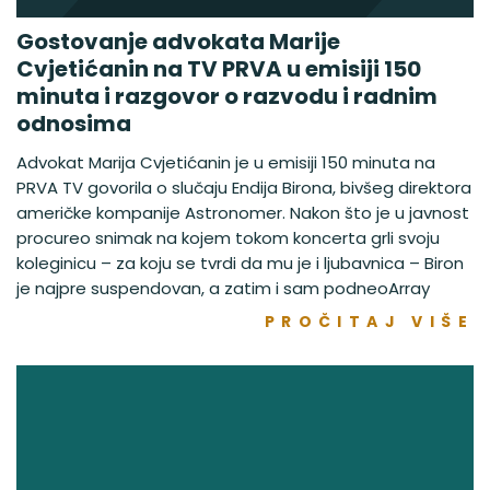
Gostovanje advokata Marije
Cvjetićanin na TV PRVA u emisiji 150
minuta i razgovor o razvodu i radnim
odnosima
Advokat Marija Cvjetićanin je u emisiji 150 minuta na
PRVA TV govorila o slučaju Endija Birona, bivšeg direktora
američke kompanije Astronomer. Nakon što je u javnost
procureo snimak na kojem tokom koncerta grli svoju
koleginicu – za koju se tvrdi da mu je i ljubavnica – Biron
je najpre suspendovan, a zatim i sam podneoArray
PROČITAJ VIŠE