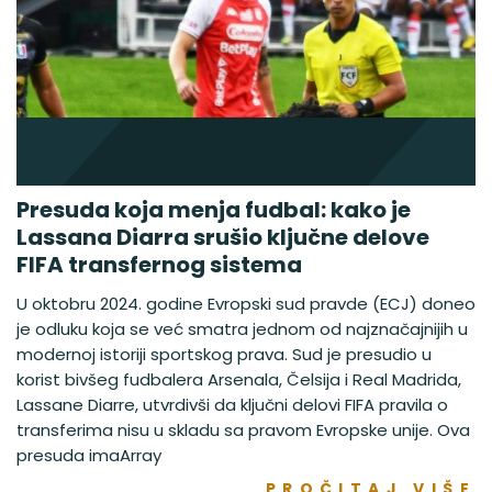
Presuda koja menja fudbal: kako je
Lassana Diarra srušio ključne delove
FIFA transfernog sistema
U oktobru 2024. godine Evropski sud pravde (ECJ) doneo
je odluku koja se već smatra jednom od najznačajnijih u
modernoj istoriji sportskog prava. Sud je presudio u
korist bivšeg fudbalera Arsenala, Čelsija i Real Madrida,
Lassane Diarre, utvrdivši da ključni delovi FIFA pravila o
transferima nisu u skladu sa pravom Evropske unije. Ova
presuda imaArray
PROČITAJ VIŠE