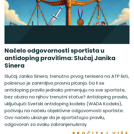
Načelo odgovornosti sportista u
antidoping pravilima: Slučaj Janika
Sinera
Slučaj Janika Sinera, trenutno prvog tenisera na ATP listi,
pokrenuo je zanimljiva pravna pitanja. Da li se
antidoping pravila jednako primenjuju na sve sportiste,
bez obzira na njihov trenutni status? Antidoping pravila,
uključujući Svetski antidoping kodeks (WADA Kodeks),
počivaju na načelu objektivne odgovornosti sportiste.
Ovo načelo ukazuje da je sportista,po pravilu,
odgovoran za svaku zabranjenuArray
PROČITAJ VIŠE