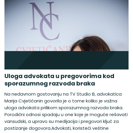
Uloga advokata u pregovorima kod
sporazumnog razvoda braka
Na nedavnom gostovanju na TV Studio B, advokatica
Marija Cvjetićanin govorila je o tome koliko je važna
uloga advokata prilikom sporazumnog razvoda braka.
Porodični odnosi spadaju u one koje je moguće rešavati
vansudski, a upravo su medijacija i pregovori ključ za
postizanje dogovora.Advokati, koristeći veštine