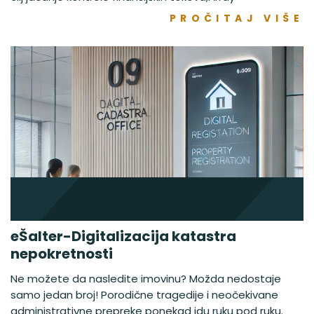
PROČITAJ VIŠE
eŠalter-Digitalizacija katastra
nepokretnosti
Ne možete da nasledite imovinu? Možda nedostaje
samo jedan broj! Porodične tragedije i neočekivane
administrativne prepreke ponekad idu ruku pod ruku.