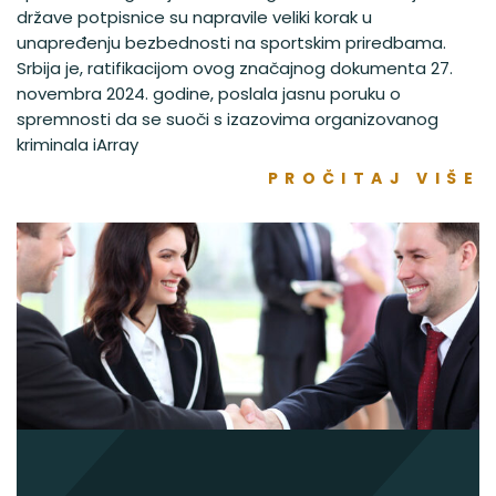
države potpisnice su napravile veliki korak u
unapređenju bezbednosti na sportskim priredbama.
Srbija je, ratifikacijom ovog značajnog dokumenta 27.
novembra 2024. godine, poslala jasnu poruku o
spremnosti da se suoči s izazovima organizovanog
kriminala iArray
PROČITAJ VIŠE