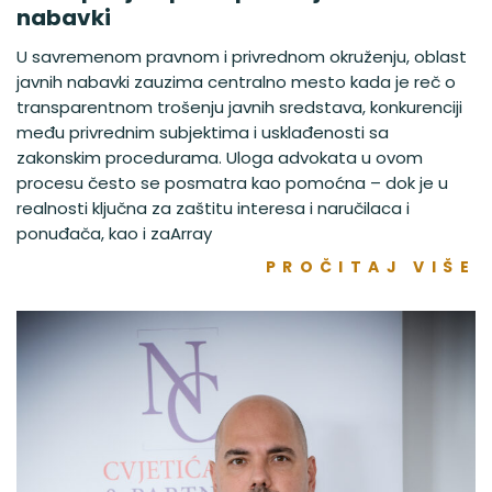
nabavki
U savremenom pravnom i privrednom okruženju, oblast
javnih nabavki zauzima centralno mesto kada je reč o
transparentnom trošenju javnih sredstava, konkurenciji
među privrednim subjektima i usklađenosti sa
zakonskim procedurama. Uloga advokata u ovom
procesu često se posmatra kao pomoćna – dok je u
realnosti ključna za zaštitu interesa i naručilaca i
ponuđača, kao i zaArray
PROČITAJ VIŠE