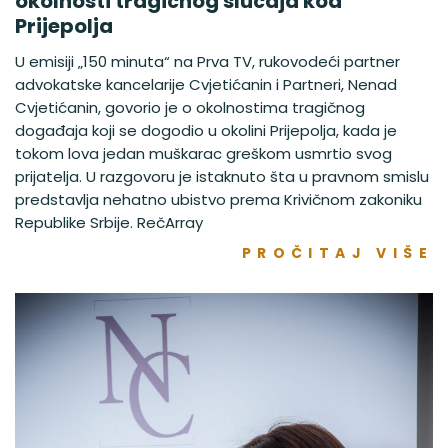
okolnosti tragičnog slučaja kod
Prijepolja
U emisiji „150 minuta“ na Prva TV, rukovodeći partner
advokatske kancelarije Cvjetićanin i Partneri, Nenad
Cvjetićanin, govorio je o okolnostima tragičnog
događaja koji se dogodio u okolini Prijepolja, kada je
tokom lova jedan muškarac greškom usmrtio svog
prijatelja. U razgovoru je istaknuto šta u pravnom smislu
predstavlja nehatno ubistvo prema Krivičnom zakoniku
Republike Srbije. RečArray
PROČITAJ VIŠE