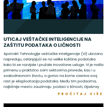
UTICAJ VEŠTAČKE INTELIGENCIJE NA
ZAŠTITU PODATAKA O LIČNOSTI
Apstrakt Tehnologije veštačke inteligencije (VI) ubrzano
napreduju, oslanjajući se na velike količine podataka
kako bi se razvijale i pružale inovativne usluge. VI je našla
primenu u praktično svim sektorima privrede, kao i u
svakodnevnom životu, a gorivo na kome zasniva svoj
rast je eksploatacija podataka. Među tim podacima,
najbitnije mesto zauzimaju podaci o ličnosti, čijaArray
PROČITAJ VIŠE