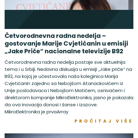
Četvorodnevna radna nedelja –
gostovanje Marije Cvjetićanin u emisiji
„Jake Priče“ nacionalne televizije B92
Četvorodnevna radna nedelja postaje sve aktuelnija
tema i u Srbiji. Nedavna diskusija u emisiji „Jake priče“ na
B92, na kojoj je učestvovala naša koleginica Marija
Cvjetićanin zajedno sa Nebojšom Atanackovićem iz
Unije poslodavaca i Nebojšom Matićem, osnivačem i
direktorom kompanije MikroElektronika, jasno je pokazala
da ova inovacija donosi i šanse i izazove.
MikroElektronika je prvaArray
PROČITAJ VIŠE