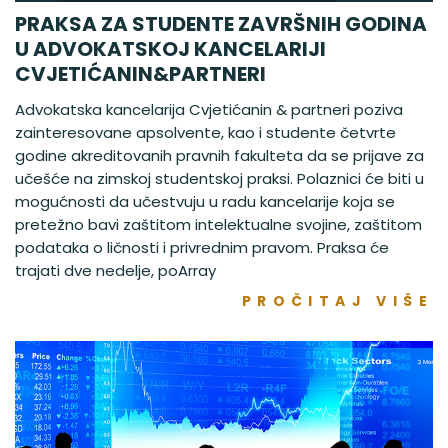
PRAKSA ZA STUDENTE ZAVRŠNIH GODINA
U ADVOKATSKOJ KANCELARIJI
CVJETIĆANIN&PARTNERI
Advokatska kancelarija Cvjetićanin & partneri poziva
zainteresovane apsolvente, kao i studente četvrte
godine akreditovanih pravnih fakulteta da se prijave za
učešće na zimskoj studentskoj praksi. Polaznici će biti u
mogućnosti da učestvuju u radu kancelarije koja se
pretežno bavi zaštitom intelektualne svojine, zaštitom
podataka o ličnosti i privrednim pravom. Praksa će
trajati dve nedelje, poArray
PROČITAJ VIŠE