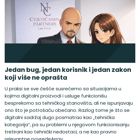
Jedan bug, jedan korisnik i jedan zakon
koji više ne oprašta
U praksi se sve češće susrećemo sa situacijama u
kojima digitalni proizvodi i usluge funkcionišu
besprekorno sa tehničkog stanovišta, ali ne ispunjavaju
ono što je potrošaču obećano. Razlog tome je što se
digitalni sadržaj dugo posmatrao kao „tehnička
kategorija“, pa su problemi u njegovom funkcionisanju
tretirani kao tehnički nedostaci, a ne kao pravno
relevantne povredeArray