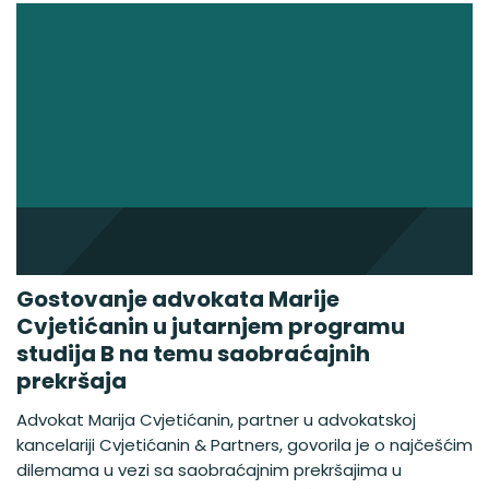
Gostovanje advokata Marije
Cvjetićanin u jutarnjem programu
studija B na temu saobraćajnih
prekršaja
Advokat Marija Cvjetićanin, partner u advokatskoj
kancelariji Cvjetićanin & Partners, govorila je o najčešćim
dilemama u vezi sa saobraćajnim prekršajima u