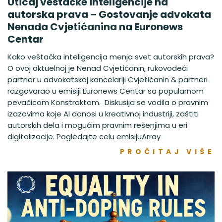
Uticaj veštačke inteligencije na
autorska prava – Gostovanje advokata
Nenada Cvjetićanina na Euronews
Centar
Kako veštačka inteligencija menja svet autorskih prava?
O ovoj aktuelnoj je Nenad Cvjetićanin, rukovodeći
partner u advokatskoj kancelariji Cvjetićanin & partneri
razgovarao u emisiji Euronews Centar sa popularnom
pevačicom Konstraktom. Diskusija se vodila o pravnim
izazovima koje AI donosi u kreativnoj industriji, zaštiti
autorskih dela i mogućim pravnim rešenjima u eri
digitalizacije. Pogledajte celu emisijuArray
PROČITAJ VIŠE