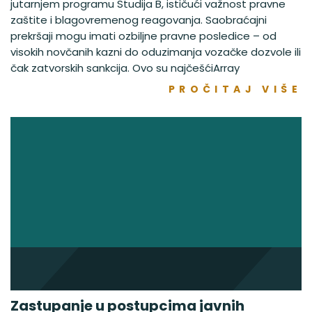
jutarnjem programu Studija B, ističući važnost pravne
zaštite i blagovremenog reagovanja. Saobraćajni
prekršaji mogu imati ozbiljne pravne posledice – od
visokih novčanih kazni do oduzimanja vozačke dozvole ili
čak zatvorskih sankcija. Ovo su najčešćiArray
PROČITAJ VIŠE
Zastupanje u postupcima javnih