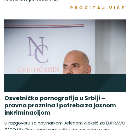
PROČITAJ VIŠE
Osvetnička pornografija u Srbiji –
pravna praznina i potreba za jasnom
inkriminacijom
U razgovoru sa novinarkom Jelenom Aleksić za EUPRAVO
ZATO i SpOna, imao sam priliku da govorim o sve