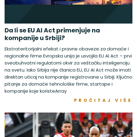
Da li se EU AI Act primenjuje na
kompanije u Srbiji?
Ekstrateritorijalni efekat i pravne obaveze za domaće i
regionalne firme Evropska unija je usvojila EU AI Act – prvi
sveobuhvatni regulatorni okvir za veštačku inteligenciju
na svetu. Iako Srbija nije članica EU, EU AI Act može imati
direktan uticaj na kompanije registrovane u Srbiji. Ključno
pitanje za domaće tehnološke firme, startape i
kompanije koje koristeArray
PROČITAJ VIŠE