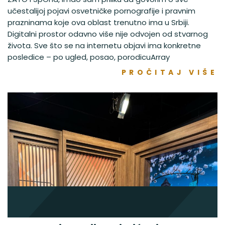
učestalijoj pojavi osvetničke pornografije i pravnim
prazninama koje ova oblast trenutno ima u Srbiji.
Digitalni prostor odavno više nije odvojen od stvarnog
života. Sve što se na internetu objavi ima konkretne
posledice – po ugled, posao, porodicuArray
PROČITAJ VIŠE