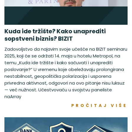
Kuda ide tržište? Kako unaprediti
sopstveni biznis? BIZIT
Zadovoljstvo da najavim svoje učešće na BIZIT seminaru
2025, koji će se održati 14. maja u hotelu Metropol, na
temu „Kuda ide tržište i kako sačuvati i unaprediti
poslovanje?“ U vremenu koje obeležavaju prolongirana
nestabilnost, geopolitička polarizacija i usporena
privredna aktivnost, odgovori na ovo pitanje nisu luksuz
— već nužnost. Učestvovaću u svojstvu paneliste
naArray
PROČITAJ VIŠE