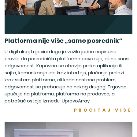
Platforma nije više „samo posrednik“
U digitalnoj trgovini dugo je važilo jedno nepisano
pravilo da posrednička platforma povezuje, ali ne snosi
odgovornost. Kupovina se obavlja preko aplikacije ili
sajta, komunikacija ide kroz interfejs, plaćanje prolazi
kroz sistem platforme, ali kada nastane problem,
odgovornost se prebacuje na nekog drugog. Trgovac
upućuje na platformu, platforma na prodavca, a
potrošač ostaje između. UpravoArray
PROČITAJ VIŠE