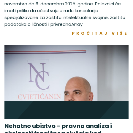
novembra do 6. decembra 2025. godine. Polaznici će
imati priliku da učestvuju u radu kancelarije
specijalizovane za zaštitu intelektualne svojine, zaštitu
podataka o ličnosti i privrednoArray
PROČITAJ VIŠE
Nehatno ubistvo – pravna analiza i