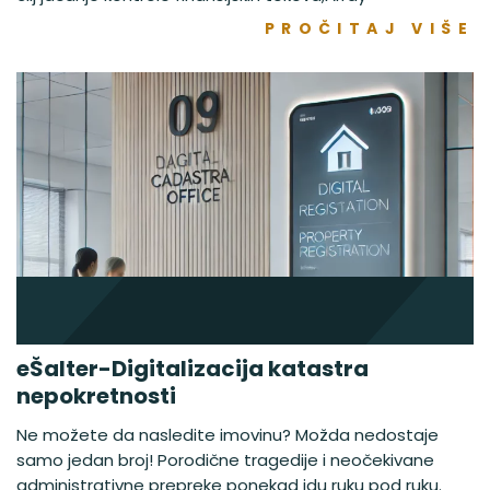
PROČITAJ VIŠE
eŠalter-Digitalizacija katastra
nepokretnosti
Ne možete da nasledite imovinu? Možda nedostaje
samo jedan broj! Porodične tragedije i neočekivane
administrativne prepreke ponekad idu ruku pod ruku.