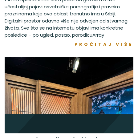
učestalijoj pojavi osvetničke pornografije i pravnim
prazninama koje ova oblast trenutno ima u Srbiji.
Digitalni prostor odavno više nije odvojen od stvarnog
života. Sve što se na internetu objavi ima konkretne
posledice – po ugled, posao, porodicuArray
PROČITAJ VIŠE