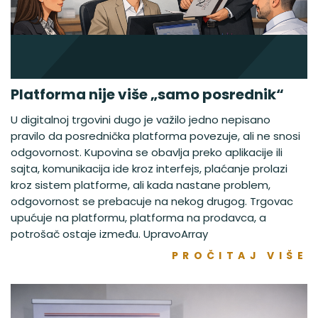
Platforma nije više „samo posrednik“
U digitalnoj trgovini dugo je važilo jedno nepisano
pravilo da posrednička platforma povezuje, ali ne snosi
odgovornost. Kupovina se obavlja preko aplikacije ili
sajta, komunikacija ide kroz interfejs, plaćanje prolazi
kroz sistem platforme, ali kada nastane problem,
odgovornost se prebacuje na nekog drugog. Trgovac
upućuje na platformu, platforma na prodavca, a
potrošač ostaje između. UpravoArray
PROČITAJ VIŠE