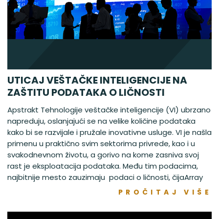
UTICAJ VEŠTAČKE INTELIGENCIJE NA
ZAŠTITU PODATAKA O LIČNOSTI
Apstrakt Tehnologije veštačke inteligencije (VI) ubrzano
napreduju, oslanjajući se na velike količine podataka
kako bi se razvijale i pružale inovativne usluge. VI je našla
primenu u praktično svim sektorima privrede, kao i u
svakodnevnom životu, a gorivo na kome zasniva svoj
rast je eksploatacija podataka. Među tim podacima,
najbitnije mesto zauzimaju podaci o ličnosti, čijaArray
PROČITAJ VIŠE