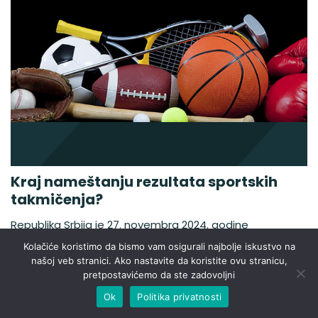
Kraj nameštanju rezultata sportskih
takmičenja?
Republika Srbija je 27. novembra 2024. godine
ratifikovala Konvenciju Saveta Evrope o manipulacijama
Kolačiće koristimo da bismo vam osigurali najbolje iskustvo na
na sportskim takmičenjima, poznatu kao Makolinska
našoj veb stranici. Ako nastavite da koristite ovu stranicu,
konvencija (dobila naziv gradiću u Švajcarskoj u kome je
pretpostavićemo da ste zadovoljni
Konvencija otvorena za potpisivanje i pristupanje novih
Ok
Politika privatnosti
članova). Ovaj međunarodni ugovor iz 2014. godine