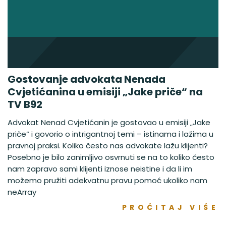
Gostovanje advokata Nenada
Cvjetićanina u emisiji „Jake priče“ na
TV B92
Advokat Nenad Cvjetićanin je gostovao u emisiji „Jake
priče“ i govorio o intrigantnoj temi – istinama i lažima u
pravnoj praksi. Koliko često nas advokate lažu klijenti?
Posebno je bilo zanimljivo osvrnuti se na to koliko često
nam zapravo sami klijenti iznose neistine i da li im
možemo pružiti adekvatnu pravu pomoć ukoliko nam
neArray
PROČITAJ VIŠE