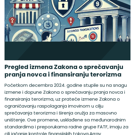
Pregled izmena Zakona o sprečavanju
pranja novca i finansiranju terorizma
Početkom decembra 2024. godine stupile su na snagu
izmene i dopune Zakona o sprečavanju pranja novca i
finansiranja terorizma, uz prateće izmene Zakona o
ograničavanju raspolaganja imovinom u cilju
sprečavanja terorizma i širenja oružja za masovno
uništenje. Ove promene, usklađene sa međunarodnim
standardima i preporukama radne grupe FATF, imaju za
cilj jačanje kontrole finansijskih tokova,Array