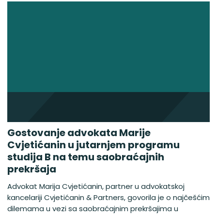
Gostovanje advokata Marije
Cvjetićanin u jutarnjem programu
studija B na temu saobraćajnih
prekršaja
Advokat Marija Cvjetićanin, partner u advokatskoj
kancelariji Cvjetićanin & Partners, govorila je o najčešćim
dilemama u vezi sa saobraćajnim prekršajima u