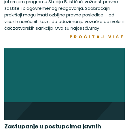
jutarnjem programu Studija B, ističući važnost pravne
zaštite i blagovremenog reagovanja. Saobraćajni
prekršaji mogu imati ozbiljne pravne posledice – od
visokih novčanih kazni do oduzimanja vozačke dozvole ili
čak zatvorskih sankcija. Ovo su najčešćiArray
PROČITAJ VIŠE
Zastupanje u postupcima javnih