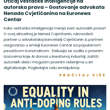
Uticaj veštačke inteligencije na
autorska prava – Gostovanje advokata
Nenada Cvjetićanina na Euronews
Centar
Kako veštačka inteligencija menja svet autorskih prava?
O ovoj aktuelnoj je Nenad Cvjetićanin, rukovodeći
partner u advokatskoj kancelariji Cvjetićanin & partneri
razgovarao u emisiji Euronews Centar sa popularnom
pevačicom Konstraktom. Diskusija se vodila o pravnim
izazovima koje AI donosi u kreativnoj industriji, zaštiti
autorskih dela i mogućim pravnim rešenjima u eri
digitalizacije. Pogledajte celu emisijuArray
PROČITAJ VIŠE