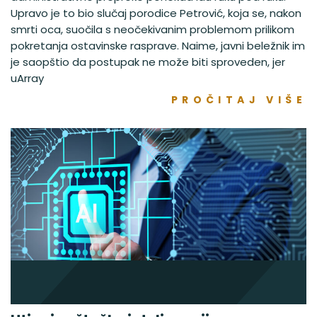
Upravo je to bio slučaj porodice Petrović, koja se, nakon
smrti oca, suočila s neočekivanim problemom prilikom
pokretanja ostavinske rasprave. Naime, javni beležnik im
je saopštio da postupak ne može biti sproveden, jer
uArray
PROČITAJ VIŠE