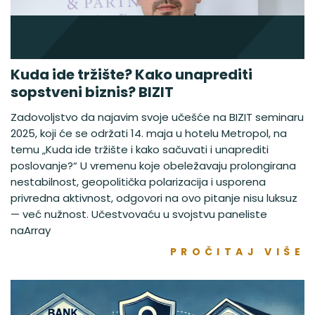
Kuda ide tržište? Kako unaprediti
sopstveni biznis? BIZIT
Zadovoljstvo da najavim svoje učešće na BIZIT seminaru
2025, koji će se održati 14. maja u hotelu Metropol, na
temu „Kuda ide tržište i kako sačuvati i unaprediti
poslovanje?“ U vremenu koje obeležavaju prolongirana
nestabilnost, geopolitička polarizacija i usporena
privredna aktivnost, odgovori na ovo pitanje nisu luksuz
— već nužnost. Učestvovaću u svojstvu paneliste
naArray
PROČITAJ VIŠE