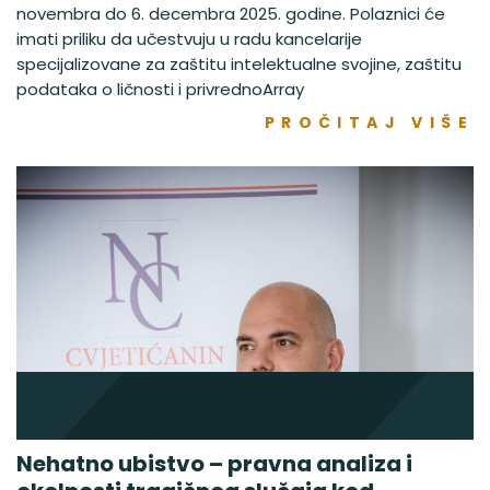
novembra do 6. decembra 2025. godine. Polaznici će
imati priliku da učestvuju u radu kancelarije
specijalizovane za zaštitu intelektualne svojine, zaštitu
podataka o ličnosti i privrednoArray
PROČITAJ VIŠE
Nehatno ubistvo – pravna analiza i