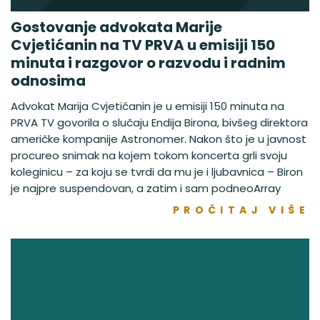
Gostovanje advokata Marije
Cvjetićanin na TV PRVA u emisiji 150
minuta i razgovor o razvodu i radnim
odnosima
Advokat Marija Cvjetićanin je u emisiji 150 minuta na
PRVA TV govorila o slučaju Endija Birona, bivšeg direktora
američke kompanije Astronomer. Nakon što je u javnost
procureo snimak na kojem tokom koncerta grli svoju
koleginicu – za koju se tvrdi da mu je i ljubavnica – Biron
je najpre suspendovan, a zatim i sam podneoArray
PROČITAJ VIŠE