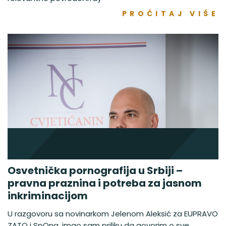
PROČITAJ VIŠE
Osvetnička pornografija u Srbiji –
pravna praznina i potreba za jasnom
inkriminacijom
U razgovoru sa novinarkom Jelenom Aleksić za EUPRAVO
ZATO i SpOna, imao sam priliku da govorim o sve