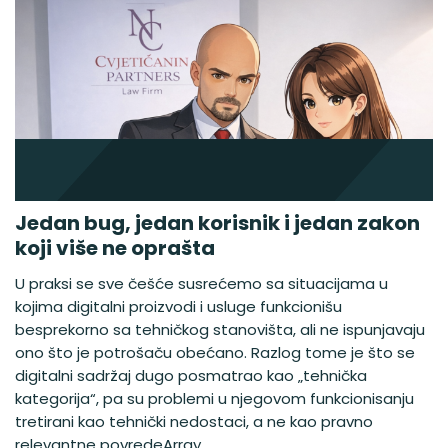
Jedan bug, jedan korisnik i jedan zakon
koji više ne oprašta
U praksi se sve češće susrećemo sa situacijama u
kojima digitalni proizvodi i usluge funkcionišu
besprekorno sa tehničkog stanovišta, ali ne ispunjavaju
ono što je potrošaču obećano. Razlog tome je što se
digitalni sadržaj dugo posmatrao kao „tehnička
kategorija“, pa su problemi u njegovom funkcionisanju
tretirani kao tehnički nedostaci, a ne kao pravno
relevantne povredeArray