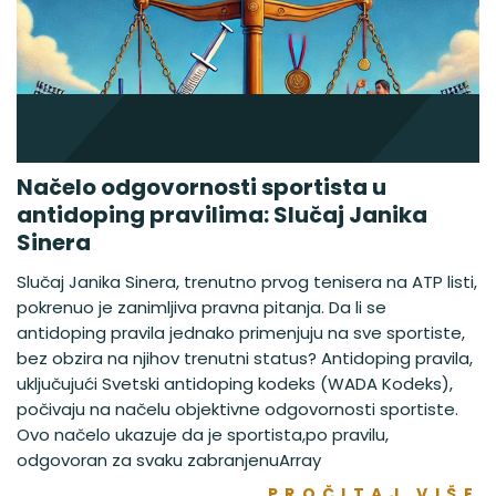
Načelo odgovornosti sportista u
antidoping pravilima: Slučaj Janika
Sinera
Slučaj Janika Sinera, trenutno prvog tenisera na ATP listi,
pokrenuo je zanimljiva pravna pitanja. Da li se
antidoping pravila jednako primenjuju na sve sportiste,
bez obzira na njihov trenutni status? Antidoping pravila,
uključujući Svetski antidoping kodeks (WADA Kodeks),
počivaju na načelu objektivne odgovornosti sportiste.
Ovo načelo ukazuje da je sportista,po pravilu,
odgovoran za svaku zabranjenuArray
PROČITAJ VIŠE