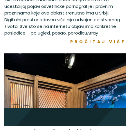
učestalijoj pojavi osvetničke pornografije i pravnim
prazninama koje ova oblast trenutno ima u Srbiji.
Digitalni prostor odavno više nije odvojen od stvarnog
života. Sve što se na internetu objavi ima konkretne
posledice – po ugled, posao, porodicuArray
PROČITAJ VIŠE