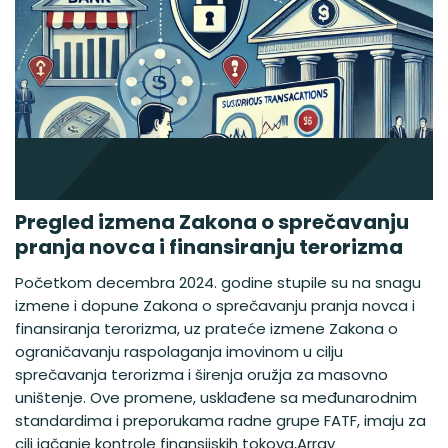
Pregled izmena Zakona o sprečavanju
pranja novca i finansiranju terorizma
Početkom decembra 2024. godine stupile su na snagu
izmene i dopune Zakona o sprečavanju pranja novca i
finansiranja terorizma, uz prateće izmene Zakona o
ograničavanju raspolaganja imovinom u cilju
sprečavanja terorizma i širenja oružja za masovno
uništenje. Ove promene, usklađene sa međunarodnim
standardima i preporukama radne grupe FATF, imaju za
cilj jačanje kontrole finansijskih tokova,Array