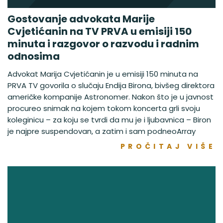
Gostovanje advokata Marije
Cvjetićanin na TV PRVA u emisiji 150
minuta i razgovor o razvodu i radnim
odnosima
Advokat Marija Cvjetićanin je u emisiji 150 minuta na
PRVA TV govorila o slučaju Endija Birona, bivšeg direktora
američke kompanije Astronomer. Nakon što je u javnost
procureo snimak na kojem tokom koncerta grli svoju
koleginicu – za koju se tvrdi da mu je i ljubavnica – Biron
je najpre suspendovan, a zatim i sam podneoArray
PROČITAJ VIŠE