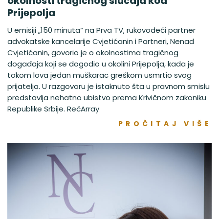
okolnosti tragičnog slučaja kod
Prijepolja
U emisiji „150 minuta“ na Prva TV, rukovodeći partner
advokatske kancelarije Cvjetićanin i Partneri, Nenad
Cvjetićanin, govorio je o okolnostima tragičnog
događaja koji se dogodio u okolini Prijepolja, kada je
tokom lova jedan muškarac greškom usmrtio svog
prijatelja. U razgovoru je istaknuto šta u pravnom smislu
predstavlja nehatno ubistvo prema Krivičnom zakoniku
Republike Srbije. RečArray
PROČITAJ VIŠE