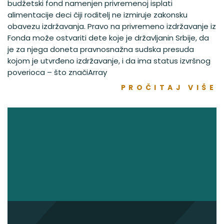
budžetski fond namenjen privremenoj isplati
alimentacije deci čiji roditelj ne izmiruje zakonsku
obavezu izdržavanja. Pravo na privremeno izdržavanje iz
Fonda može ostvariti dete koje je državljanin Srbije, da
je za njega doneta pravnosnažna sudska presuda
kojom je utvrđeno izdržavanje, i da ima status izvršnog
poverioca – što značiArray
PROČITAJ VIŠE