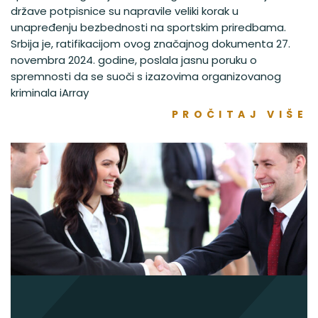
države potpisnice su napravile veliki korak u
unapređenju bezbednosti na sportskim priredbama.
Srbija je, ratifikacijom ovog značajnog dokumenta 27.
novembra 2024. godine, poslala jasnu poruku o
spremnosti da se suoči s izazovima organizovanog
kriminala iArray
PROČITAJ VIŠE