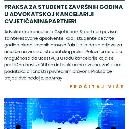
PRAKSA ZA STUDENTE ZAVRŠNIH GODINA
U ADVOKATSKOJ KANCELARIJI
CVJETIĆANIN&PARTNERI
Advokatska kancelarija Cvjetićanin & partneri poziva
zainteresovane apsolvente, kao i studente četvrte
godine akreditovanih pravnih fakulteta da se prijave za
učešće na zimskoj studentskoj praksi. Polaznici će biti u
mogućnosti da učestvuju u radu kancelarije koja se
pretežno bavi zaštitom intelektualne svojine, zaštitom
podataka o ličnosti i privrednim pravom. Praksa će
trajati dve nedelje, poArray
PROČITAJ VIŠE