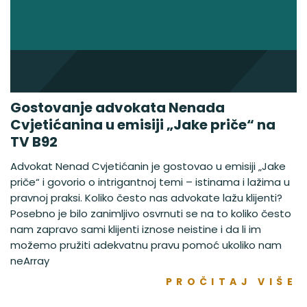
Gostovanje advokata Nenada
Cvjetićanina u emisiji „Jake priče“ na
TV B92
Advokat Nenad Cvjetićanin je gostovao u emisiji „Jake
priče“ i govorio o intrigantnoj temi – istinama i lažima u
pravnoj praksi. Koliko često nas advokate lažu klijenti?
Posebno je bilo zanimljivo osvrnuti se na to koliko često
nam zapravo sami klijenti iznose neistine i da li im
možemo pružiti adekvatnu pravu pomoć ukoliko nam
neArray
PROČITAJ VIŠE