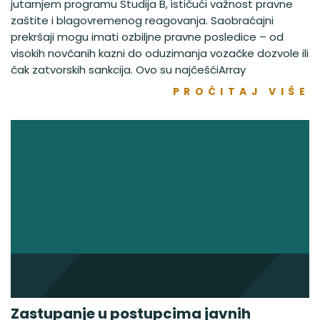
jutarnjem programu Studija B, ističući važnost pravne
zaštite i blagovremenog reagovanja. Saobraćajni
prekršaji mogu imati ozbiljne pravne posledice – od
visokih novčanih kazni do oduzimanja vozačke dozvole ili
čak zatvorskih sankcija. Ovo su najčešćiArray
PROČITAJ VIŠE
Zastupanje u postupcima javnih