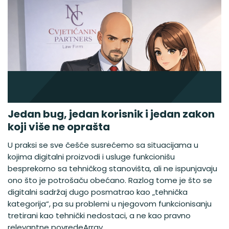
Jedan bug, jedan korisnik i jedan zakon
koji više ne oprašta
U praksi se sve češće susrećemo sa situacijama u
kojima digitalni proizvodi i usluge funkcionišu
besprekorno sa tehničkog stanovišta, ali ne ispunjavaju
ono što je potrošaču obećano. Razlog tome je što se
digitalni sadržaj dugo posmatrao kao „tehnička
kategorija“, pa su problemi u njegovom funkcionisanju
tretirani kao tehnički nedostaci, a ne kao pravno
relevantne povredeArray