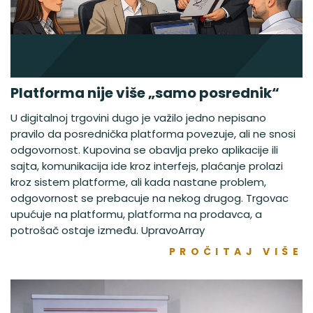
Platforma nije više „samo posrednik“
U digitalnoj trgovini dugo je važilo jedno nepisano
pravilo da posrednička platforma povezuje, ali ne snosi
odgovornost. Kupovina se obavlja preko aplikacije ili
sajta, komunikacija ide kroz interfejs, plaćanje prolazi
kroz sistem platforme, ali kada nastane problem,
odgovornost se prebacuje na nekog drugog. Trgovac
upućuje na platformu, platforma na prodavca, a
potrošač ostaje između. UpravoArray
PROČITAJ VIŠE