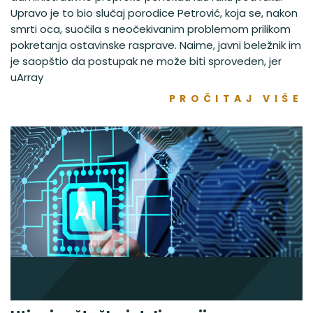
Upravo je to bio slučaj porodice Petrović, koja se, nakon
smrti oca, suočila s neočekivanim problemom prilikom
pokretanja ostavinske rasprave. Naime, javni beležnik im
je saopštio da postupak ne može biti sproveden, jer
uArray
PROČITAJ VIŠE