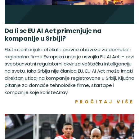
Da li se EU AI Act primenjuje na
kompanije u Srbiji?
Ekstrateritorijalni efekat i pravne obaveze za domaće i
regionalne firme Evropska unija je usvojila EU AI Act – prvi
sveobuhvatni regulatorni okvir za veštačku inteligenciju
na svetu. Iako Srbija nije članica EU, EU AI Act može imati
direktan uticaj na kompanije registrovane u Srbiji. Ključno
pitanje za domaće tehnološke firme, startape i
kompanije koje koristeArray
PROČITAJ VIŠE