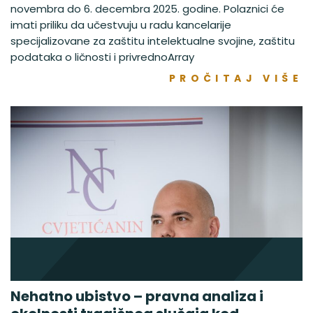
novembra do 6. decembra 2025. godine. Polaznici će
imati priliku da učestvuju u radu kancelarije
specijalizovane za zaštitu intelektualne svojine, zaštitu
podataka o ličnosti i privrednoArray
PROČITAJ VIŠE
Nehatno ubistvo – pravna analiza i