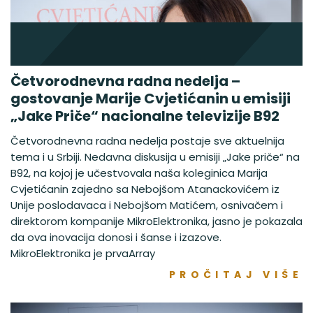
Četvorodnevna radna nedelja –
gostovanje Marije Cvjetićanin u emisiji
„Jake Priče“ nacionalne televizije B92
Četvorodnevna radna nedelja postaje sve aktuelnija
tema i u Srbiji. Nedavna diskusija u emisiji „Jake priče“ na
B92, na kojoj je učestvovala naša koleginica Marija
Cvjetićanin zajedno sa Nebojšom Atanackovićem iz
Unije poslodavaca i Nebojšom Matićem, osnivačem i
direktorom kompanije MikroElektronika, jasno je pokazala
da ova inovacija donosi i šanse i izazove.
MikroElektronika je prvaArray
PROČITAJ VIŠE