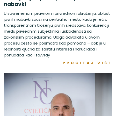
nabavki
U savremenom pravnom i privrednom okruženju, oblast
javnih nabavki zauzima centralno mesto kada je reč o
transparentnom trošenju javnih sredstava, konkurenciji
među privrednim subjektima i usklađenosti sa
zakonskim procedurama. Uloga advokata u ovom
procesu često se posmatra kao pomoćna – dok je u
realnosti ključna za zaštitu interesa i naručilaca i
ponuđača, kao i zaArray
PROČITAJ VIŠE