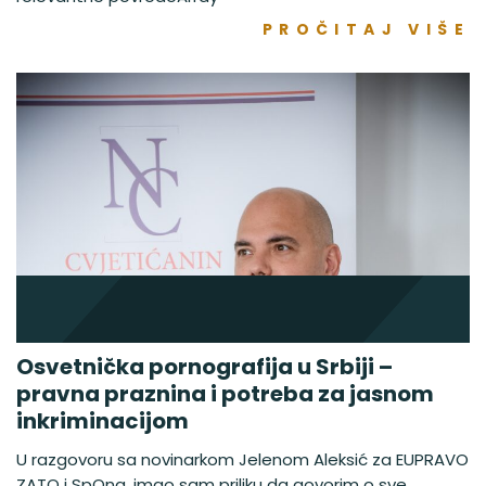
PROČITAJ VIŠE
Osvetnička pornografija u Srbiji –
pravna praznina i potreba za jasnom
inkriminacijom
U razgovoru sa novinarkom Jelenom Aleksić za EUPRAVO
ZATO i SpOna, imao sam priliku da govorim o sve