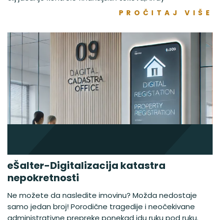
PROČITAJ VIŠE
eŠalter-Digitalizacija katastra
nepokretnosti
Ne možete da nasledite imovinu? Možda nedostaje
samo jedan broj! Porodične tragedije i neočekivane
administrativne prepreke ponekad idu ruku pod ruku.