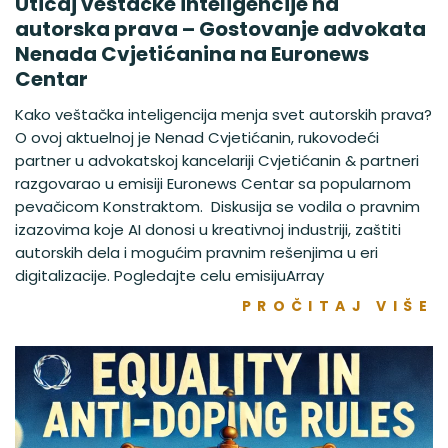
Uticaj veštačke inteligencije na
autorska prava – Gostovanje advokata
Nenada Cvjetićanina na Euronews
Centar
Kako veštačka inteligencija menja svet autorskih prava?
O ovoj aktuelnoj je Nenad Cvjetićanin, rukovodeći
partner u advokatskoj kancelariji Cvjetićanin & partneri
razgovarao u emisiji Euronews Centar sa popularnom
pevačicom Konstraktom. Diskusija se vodila o pravnim
izazovima koje AI donosi u kreativnoj industriji, zaštiti
autorskih dela i mogućim pravnim rešenjima u eri
digitalizacije. Pogledajte celu emisijuArray
PROČITAJ VIŠE