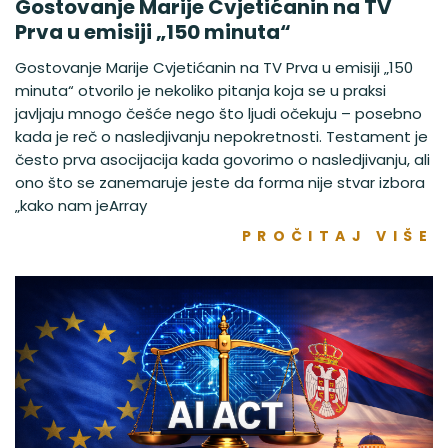
Gostovanje Marije Cvjetićanin na TV
Prva u emisiji „150 minuta“
Gostovanje Marije Cvjetićanin na TV Prva u emisiji „150
minuta“ otvorilo je nekoliko pitanja koja se u praksi
javljaju mnogo češće nego što ljudi očekuju – posebno
kada je reč o nasledjivanju nepokretnosti. Testament je
često prva asocijacija kada govorimo o nasledjivanju, ali
ono što se zanemaruje jeste da forma nije stvar izbora
„kako nam jeArray
PROČITAJ VIŠE