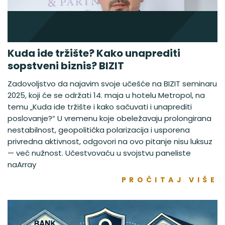
Kuda ide tržište? Kako unaprediti
sopstveni biznis? BIZIT
Zadovoljstvo da najavim svoje učešće na BIZIT seminaru
2025, koji će se održati 14. maja u hotelu Metropol, na
temu „Kuda ide tržište i kako sačuvati i unaprediti
poslovanje?“ U vremenu koje obeležavaju prolongirana
nestabilnost, geopolitička polarizacija i usporena
privredna aktivnost, odgovori na ovo pitanje nisu luksuz
— već nužnost. Učestvovaću u svojstvu paneliste
naArray
PROČITAJ VIŠE