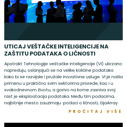
UTICAJ VEŠTAČKE INTELIGENCIJE NA
ZAŠTITU PODATAKA O LIČNOSTI
Apstrakt Tehnologije veštačke inteligencije (VI) ubrzano
napreduju, oslanjajući se na velike količine podataka
kako bi se razvijale i pružale inovativne usluge. VI je našla
primenu u praktično svim sektorima privrede, kao i u
svakodnevnom životu, a gorivo na kome zasniva svoj
rast je eksploatacija podataka. Među tim podacima,
najbitnije mesto zauzimaju podaci o ličnosti, čijaArray
PROČITAJ VIŠE