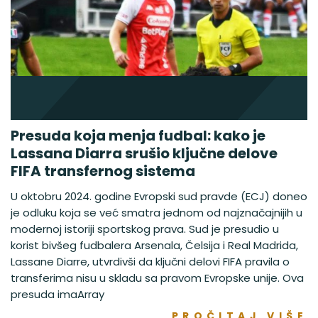
Presuda koja menja fudbal: kako je
Lassana Diarra srušio ključne delove
FIFA transfernog sistema
U oktobru 2024. godine Evropski sud pravde (ECJ) doneo
je odluku koja se već smatra jednom od najznačajnijih u
modernoj istoriji sportskog prava. Sud je presudio u
korist bivšeg fudbalera Arsenala, Čelsija i Real Madrida,
Lassane Diarre, utvrdivši da ključni delovi FIFA pravila o
transferima nisu u skladu sa pravom Evropske unije. Ova
presuda imaArray
PROČITAJ VIŠE