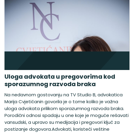
Uloga advokata u pregovorima kod
sporazumnog razvoda braka
Na nedavnom gostovanju na TV Studio B, advokatica
Marija Cvjetićanin govorila je o tome koliko je važna
uloga advokata prilikom sporazumnog razvoda braka.
Porodični odnosi spadaju u one koje je moguće rešavati
vansudski, a upravo su medijacija i pregovori ključ za
postizanje dogovora.Advokati, koristeći veštine