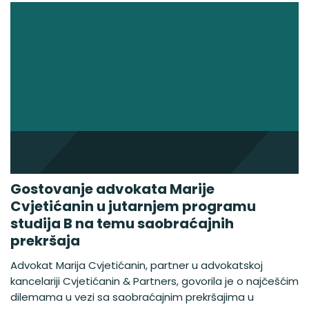
Gostovanje advokata Marije
Cvjetićanin u jutarnjem programu
studija B na temu saobraćajnih
prekršaja
Advokat Marija Cvjetićanin, partner u advokatskoj
kancelariji Cvjetićanin & Partners, govorila je o najčešćim
dilemama u vezi sa saobraćajnim prekršajima u