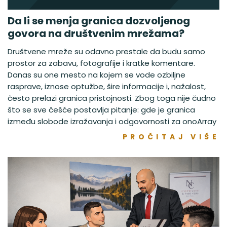
Da li se menja granica dozvoljenog
govora na društvenim mrežama?
Društvene mreže su odavno prestale da budu samo
prostor za zabavu, fotografije i kratke komentare.
Danas su one mesto na kojem se vode ozbiljne
rasprave, iznose optužbe, šire informacije i, nažalost,
često prelazi granica pristojnosti. Zbog toga nije čudno
što se sve češće postavlja pitanje: gde je granica
između slobode izražavanja i odgovornosti za onoArray
PROČITAJ VIŠE