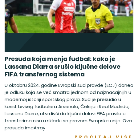
Presuda koja menja fudbal: kako je
Lassana Diarra srušio ključne delove
FIFA transfernog sistema
U oktobru 2024. godine Evropski sud pravde (ECJ) doneo
je odluku koja se već smatra jednom od najznačajnijih u
modernoj istoriji sportskog prava. Sud je presudio u
korist bivšeg fudbalera Arsenala, Čelsija i Real Madrida,
Lassane Diarre, utvrdivši da ključni delovi FIFA pravila o
transferima nisu u skladu sa pravom Evropske unije. Ova
presuda imaArray
PROČITAJ VIŠE