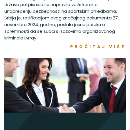
države potpisnice su napravile veliki korak u
unapređenju bezbednosti na sportskim priredbama.
Srbija je, ratifikacijom ovog značajnog dokumenta 27.
novembra 2024. godine, poslala jasnu poruku o
spremnosti da se suoči s izazovima organizovanog
kriminala iArray
PROČITAJ VIŠE