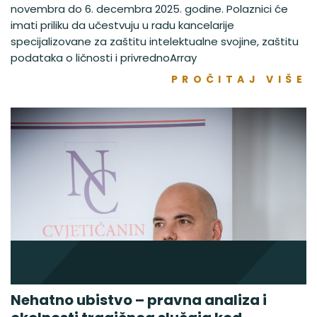
novembra do 6. decembra 2025. godine. Polaznici će
imati priliku da učestvuju u radu kancelarije
specijalizovane za zaštitu intelektualne svojine, zaštitu
podataka o ličnosti i privrednoArray
PROČITAJ VIŠE
Nehatno ubistvo – pravna analiza i