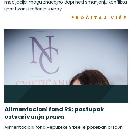
medijacije, mogu značajno doprineti smanjenju konflikta
i postizanju rešenja uArray
PROČITAJ VIŠE
Alimentacioni fond RS: postupak
ostvarivanja prava
Alimentacioni fond Republike Srbije je poseban državni