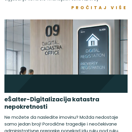
PROČITAJ VIŠE
eŠalter-Digitalizacija katastra
nepokretnosti
Ne možete da nasledite imovinu? Možda nedostaje
samo jedan broj! Porodične tragedije i neočekivane
administrativne prepreke ponekad idu ruku pod ruku.