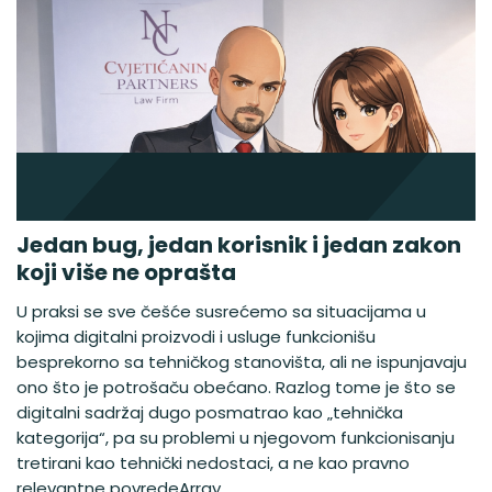
Jedan bug, jedan korisnik i jedan zakon
koji više ne oprašta
U praksi se sve češće susrećemo sa situacijama u
kojima digitalni proizvodi i usluge funkcionišu
besprekorno sa tehničkog stanovišta, ali ne ispunjavaju
ono što je potrošaču obećano. Razlog tome je što se
digitalni sadržaj dugo posmatrao kao „tehnička
kategorija“, pa su problemi u njegovom funkcionisanju
tretirani kao tehnički nedostaci, a ne kao pravno
relevantne povredeArray