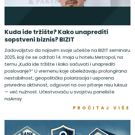
Kuda ide tržište? Kako unaprediti
sopstveni biznis? BIZIT
Zadovoljstvo da najavim svoje učešće na BIZIT seminaru
2025, koji će se održati 14. maja u hotelu Metropol, na
temu „Kuda ide tržište i kako sačuvati i unaprediti
poslovanje?“ U vremenu koje obeležavaju prolongirana
nestabilnost, geopolitička polarizacija i usporena
privredna aktivnost, odgovori na ovo pitanje nisu luksuz
— već nužnost. Učestvovaću u svojstvu paneliste
naArray
PROČITAJ VIŠE