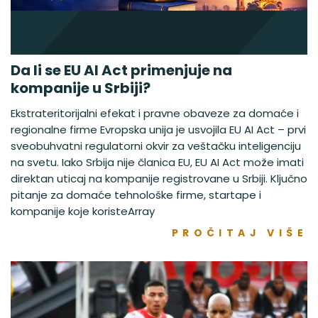
Da li se EU AI Act primenjuje na
kompanije u Srbiji?
Ekstrateritorijalni efekat i pravne obaveze za domaće i
regionalne firme Evropska unija je usvojila EU AI Act – prvi
sveobuhvatni regulatorni okvir za veštačku inteligenciju
na svetu. Iako Srbija nije članica EU, EU AI Act može imati
direktan uticaj na kompanije registrovane u Srbiji. Ključno
pitanje za domaće tehnološke firme, startape i
kompanije koje koristeArray
PROČITAJ VIŠE