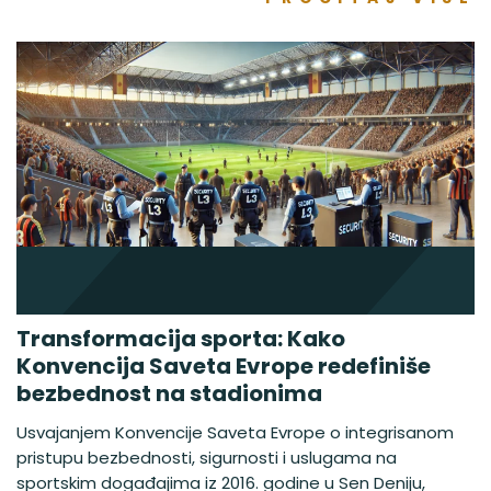
Transformacija sporta: Kako
Konvencija Saveta Evrope redefiniše
bezbednost na stadionima
Usvajanjem Konvencije Saveta Evrope o integrisanom
pristupu bezbednosti, sigurnosti i uslugama na
sportskim događajima iz 2016. godine u Sen Deniju,