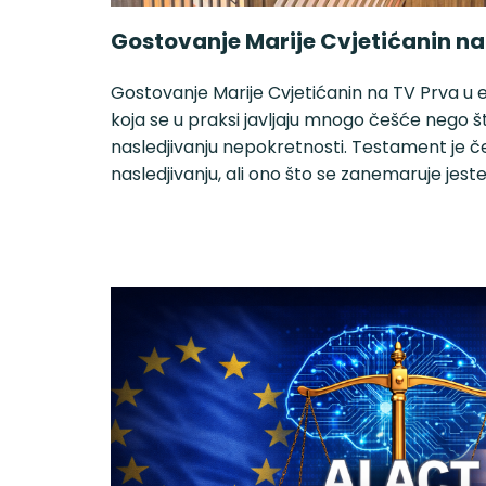
Gostovanje Marije Cvjetićanin na 
Gostovanje Marije Cvjetićanin na TV Prva u emi
koja se u praksi javljaju mnogo češće nego š
nasledjivanju nepokretnosti. Testament je č
nasledjivanju, ali ono što se zanemaruje jes