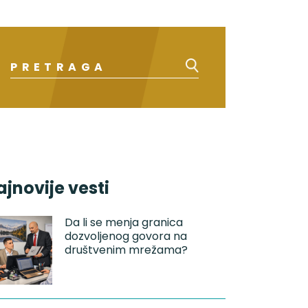
ajnovije vesti
Da li se menja granica
dozvoljenog govora na
društvenim mrežama?