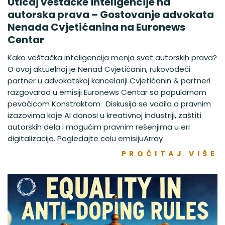
Uticaj veštačke inteligencije na
autorska prava – Gostovanje advokata
Nenada Cvjetićanina na Euronews
Centar
Kako veštačka inteligencija menja svet autorskih prava?
O ovoj aktuelnoj je Nenad Cvjetićanin, rukovodeći
partner u advokatskoj kancelariji Cvjetićanin & partneri
razgovarao u emisiji Euronews Centar sa popularnom
pevačicom Konstraktom. Diskusija se vodila o pravnim
izazovima koje AI donosi u kreativnoj industriji, zaštiti
autorskih dela i mogućim pravnim rešenjima u eri
digitalizacije. Pogledajte celu emisijuArray
PROČITAJ VIŠE