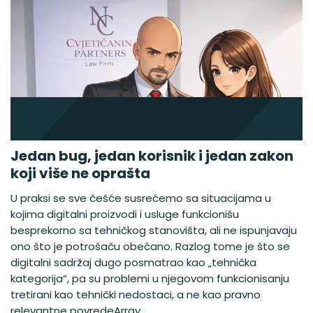
Jedan bug, jedan korisnik i jedan zakon
koji više ne oprašta
U praksi se sve češće susrećemo sa situacijama u
kojima digitalni proizvodi i usluge funkcionišu
besprekorno sa tehničkog stanovišta, ali ne ispunjavaju
ono što je potrošaču obećano. Razlog tome je što se
digitalni sadržaj dugo posmatrao kao „tehnička
kategorija“, pa su problemi u njegovom funkcionisanju
tretirani kao tehnički nedostaci, a ne kao pravno
relevantne povredeArray