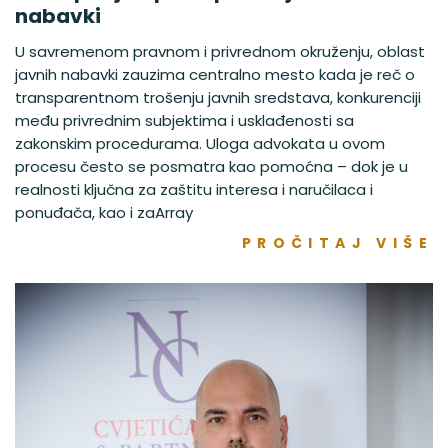
nabavki
U savremenom pravnom i privrednom okruženju, oblast
javnih nabavki zauzima centralno mesto kada je reč o
transparentnom trošenju javnih sredstava, konkurenciji
među privrednim subjektima i usklađenosti sa
zakonskim procedurama. Uloga advokata u ovom
procesu često se posmatra kao pomoćna – dok je u
realnosti ključna za zaštitu interesa i naručilaca i
ponuđača, kao i zaArray
PROČITAJ VIŠE