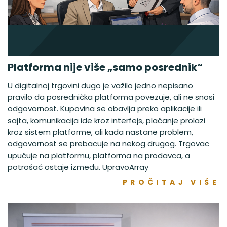
Platforma nije više „samo posrednik“
U digitalnoj trgovini dugo je važilo jedno nepisano
pravilo da posrednička platforma povezuje, ali ne snosi
odgovornost. Kupovina se obavlja preko aplikacije ili
sajta, komunikacija ide kroz interfejs, plaćanje prolazi
kroz sistem platforme, ali kada nastane problem,
odgovornost se prebacuje na nekog drugog. Trgovac
upućuje na platformu, platforma na prodavca, a
potrošač ostaje između. UpravoArray
PROČITAJ VIŠE