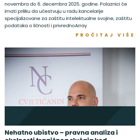
novembra do 6. decembra 2025. godine. Polaznici će
imati priliku da učestvuju u radu kancelarije
specijalizovane za zaštitu intelektualne svojine, zaštitu
podataka o ličnosti i privrednoArray
PROČITAJ VIŠE
Nehatno ubistvo – pravna analiza i