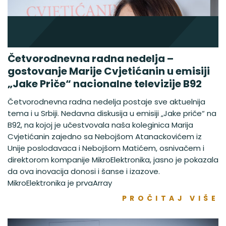
Četvorodnevna radna nedelja –
gostovanje Marije Cvjetićanin u emisiji
„Jake Priče“ nacionalne televizije B92
Četvorodnevna radna nedelja postaje sve aktuelnija
tema i u Srbiji. Nedavna diskusija u emisiji „Jake priče“ na
B92, na kojoj je učestvovala naša koleginica Marija
Cvjetićanin zajedno sa Nebojšom Atanackovićem iz
Unije poslodavaca i Nebojšom Matićem, osnivačem i
direktorom kompanije MikroElektronika, jasno je pokazala
da ova inovacija donosi i šanse i izazove.
MikroElektronika je prvaArray
PROČITAJ VIŠE