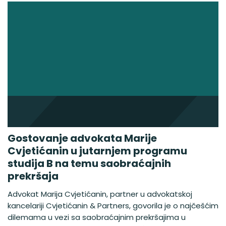
Gostovanje advokata Marije
Cvjetićanin u jutarnjem programu
studija B na temu saobraćajnih
prekršaja
Advokat Marija Cvjetićanin, partner u advokatskoj
kancelariji Cvjetićanin & Partners, govorila je o najčešćim
dilemama u vezi sa saobraćajnim prekršajima u