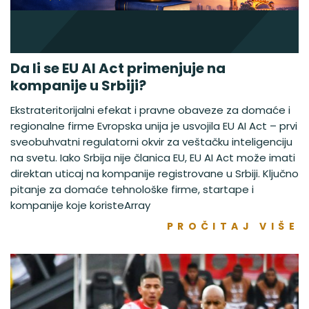
Da li se EU AI Act primenjuje na
kompanije u Srbiji?
Ekstrateritorijalni efekat i pravne obaveze za domaće i
regionalne firme Evropska unija je usvojila EU AI Act – prvi
sveobuhvatni regulatorni okvir za veštačku inteligenciju
na svetu. Iako Srbija nije članica EU, EU AI Act može imati
direktan uticaj na kompanije registrovane u Srbiji. Ključno
pitanje za domaće tehnološke firme, startape i
kompanije koje koristeArray
PROČITAJ VIŠE