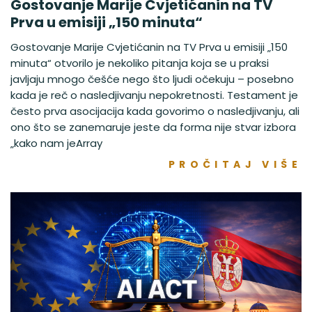
Gostovanje Marije Cvjetićanin na TV
Prva u emisiji „150 minuta“
Gostovanje Marije Cvjetićanin na TV Prva u emisiji „150
minuta“ otvorilo je nekoliko pitanja koja se u praksi
javljaju mnogo češće nego što ljudi očekuju – posebno
kada je reč o nasledjivanju nepokretnosti. Testament je
često prva asocijacija kada govorimo o nasledjivanju, ali
ono što se zanemaruje jeste da forma nije stvar izbora
„kako nam jeArray
PROČITAJ VIŠE