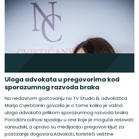
Uloga advokata u pregovorima kod
sporazumnog razvoda braka
Na nedavnom gostovanju na TV Studio B, advokatica
Marija Cvjetićanin govorila je o tome koliko je važna
uloga advokata prilikom sporazumnog razvoda braka.
Porodični odnosi spadaju u one koje je moguće rešavati
vansudski, a upravo su medijacija i pregovori ključ za
postizanje dogovora.Advokati, koristeći veštine