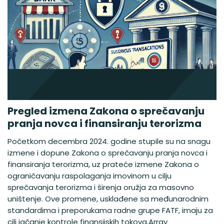
Pregled izmena Zakona o sprečavanju
pranja novca i finansiranju terorizma
Početkom decembra 2024. godine stupile su na snagu
izmene i dopune Zakona o sprečavanju pranja novca i
finansiranja terorizma, uz prateće izmene Zakona o
ograničavanju raspolaganja imovinom u cilju
sprečavanja terorizma i širenja oružja za masovno
uništenje. Ove promene, usklađene sa međunarodnim
standardima i preporukama radne grupe FATF, imaju za
cilj jačanje kontrole finansijskih tokova,Array