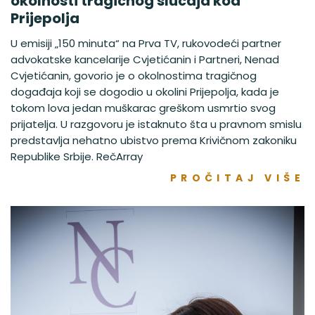
okolnosti tragičnog slučaja kod
Prijepolja
U emisiji „150 minuta“ na Prva TV, rukovodeći partner
advokatske kancelarije Cvjetićanin i Partneri, Nenad
Cvjetićanin, govorio je o okolnostima tragičnog
događaja koji se dogodio u okolini Prijepolja, kada je
tokom lova jedan muškarac greškom usmrtio svog
prijatelja. U razgovoru je istaknuto šta u pravnom smislu
predstavlja nehatno ubistvo prema Krivičnom zakoniku
Republike Srbije. RečArray
PROČITAJ VIŠE