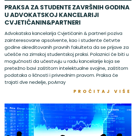
PRAKSA ZA STUDENTE ZAVRŠNIH GODINA
U ADVOKATSKOJ KANCELARIJI
CVJETIĆANIN&PARTNERI
Advokatska kancelarija Cvjetićanin & partneri poziva
zainteresovane apsolvente, kao i studente četvrte
godine akreditovanih pravnih fakulteta da se prijave za
učešće na zimskoj studentskoj praksi. Polaznici će biti u
mogućnosti da učestvuju u radu kancelarije koja se
pretežno bavi zaštitom intelektualne svojine, zaštitom
podataka o ličnosti i privrednim pravom. Praksa će
trajati dve nedelje, poArray
PROČITAJ VIŠE