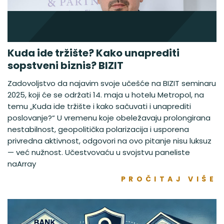
Kuda ide tržište? Kako unaprediti
sopstveni biznis? BIZIT
Zadovoljstvo da najavim svoje učešće na BIZIT seminaru
2025, koji će se održati 14. maja u hotelu Metropol, na
temu „Kuda ide tržište i kako sačuvati i unaprediti
poslovanje?“ U vremenu koje obeležavaju prolongirana
nestabilnost, geopolitička polarizacija i usporena
privredna aktivnost, odgovori na ovo pitanje nisu luksuz
— već nužnost. Učestvovaću u svojstvu paneliste
naArray
PROČITAJ VIŠE