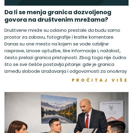
Da li se menja granica dozvoljenog
govora na društvenim mrežama?
Društvene mreže su odavno prestale da budu samo
prostor za zabavu, fotografije i kratke komentare.
Danas su one mesto na kojem se vode ozbiljne
rasprave, iznose optužbe, šire informacije i, nažalost,
često prelazi granica pristojnosti. Zbog toga nije čudno
što se sve češće postavlja pitanje: gde je granica
između slobode izražavanja i odgovornosti za onoArray
PROČITAJ VIŠE