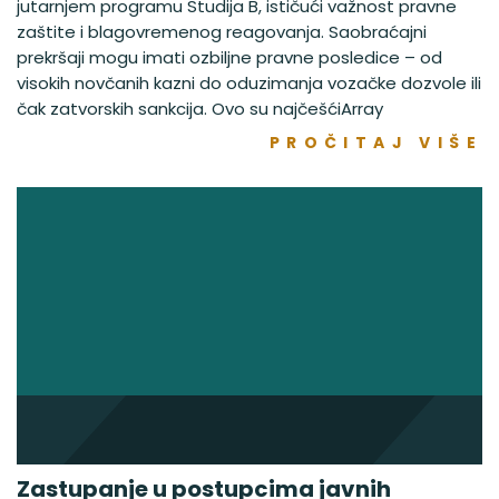
jutarnjem programu Studija B, ističući važnost pravne
zaštite i blagovremenog reagovanja. Saobraćajni
prekršaji mogu imati ozbiljne pravne posledice – od
visokih novčanih kazni do oduzimanja vozačke dozvole ili
čak zatvorskih sankcija. Ovo su najčešćiArray
PROČITAJ VIŠE
Zastupanje u postupcima javnih