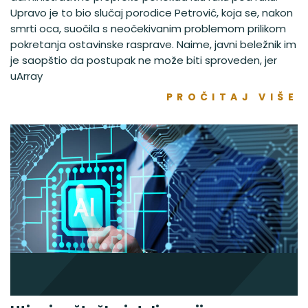
Upravo je to bio slučaj porodice Petrović, koja se, nakon
smrti oca, suočila s neočekivanim problemom prilikom
pokretanja ostavinske rasprave. Naime, javni beležnik im
je saopštio da postupak ne može biti sproveden, jer
uArray
PROČITAJ VIŠE