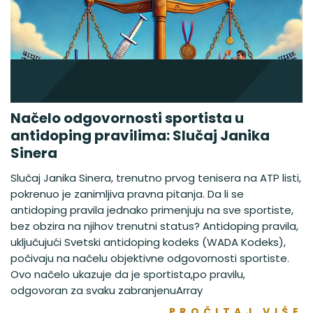
Načelo odgovornosti sportista u
antidoping pravilima: Slučaj Janika
Sinera
Slučaj Janika Sinera, trenutno prvog tenisera na ATP listi,
pokrenuo je zanimljiva pravna pitanja. Da li se
antidoping pravila jednako primenjuju na sve sportiste,
bez obzira na njihov trenutni status? Antidoping pravila,
uključujući Svetski antidoping kodeks (WADA Kodeks),
počivaju na načelu objektivne odgovornosti sportiste.
Ovo načelo ukazuje da je sportista,po pravilu,
odgovoran za svaku zabranjenuArray
PROČITAJ VIŠE