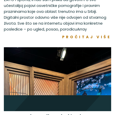
učestalijoj pojavi osvetničke pornografije i pravnim
prazninama koje ova oblast trenutno ima u Srbiji.
Digitalni prostor odavno više nije odvojen od stvarnog
života. Sve što se na internetu objavi ima konkretne
posledice – po ugled, posao, porodicuArray
PROČITAJ VIŠE