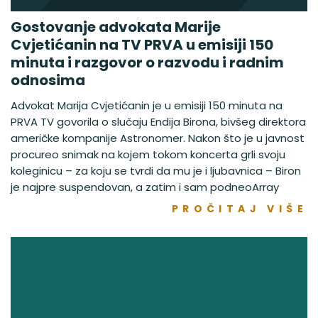
Gostovanje advokata Marije
Cvjetićanin na TV PRVA u emisiji 150
minuta i razgovor o razvodu i radnim
odnosima
Advokat Marija Cvjetićanin je u emisiji 150 minuta na
PRVA TV govorila o slučaju Endija Birona, bivšeg direktora
američke kompanije Astronomer. Nakon što je u javnost
procureo snimak na kojem tokom koncerta grli svoju
koleginicu – za koju se tvrdi da mu je i ljubavnica – Biron
je najpre suspendovan, a zatim i sam podneoArray
PROČITAJ VIŠE