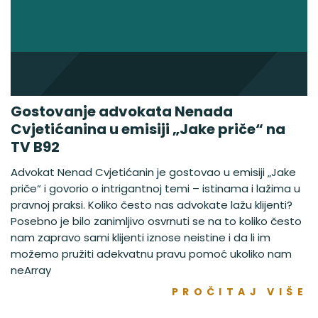
Gostovanje advokata Nenada
Cvjetićanina u emisiji „Jake priče“ na
TV B92
Advokat Nenad Cvjetićanin je gostovao u emisiji „Jake
priče“ i govorio o intrigantnoj temi – istinama i lažima u
pravnoj praksi. Koliko često nas advokate lažu klijenti?
Posebno je bilo zanimljivo osvrnuti se na to koliko često
nam zapravo sami klijenti iznose neistine i da li im
možemo pružiti adekvatnu pravu pomoć ukoliko nam
neArray
PROČITAJ VIŠE