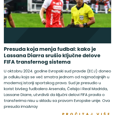
Presuda koja menja fudbal: kako je
Lassana Diarra srušio ključne delove
FIFA transfernog sistema
U oktobru 2024. godine Evropski sud pravde (ECJ) doneo
je odluku koja se već smatra jednom od najznačajnijih u
modernoj istoriji sportskog prava. Sud je presudio u
korist bivšeg fudbalera Arsenala, Čelsija i Real Madrida,
Lassane Diarre, utvrdivši da ključni delovi FIFA pravila o
transferima nisu u skladu sa pravom Evropske unije. Ova
presuda imaArray
PROČITAJ VIŠE