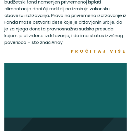
budžetski fond namenjen privremenoj isplati
alimentacije deci čiji roditelj ne izmiruje zakonsku
obavezu izdržavanja. Pravo na privremeno izdržavanje iz
Fonda može ostvariti dete koje je državljanin Srbije, da
je za njega doneta pravnosnažna sudska presuda
kojom je utvrđeno izdržavanje, i da ima status izvršnog
poverioca – što značiArray
PROČITAJ VIŠE