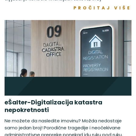
PROČITAJ VIŠE
eŠalter-Digitalizacija katastra
nepokretnosti
Ne možete da nasledite imovinu? Možda nedostaje
samo jedan broj! Porodične tragedije i neočekivane
administrativne prepreke ponekad idu ruku pod ruku.