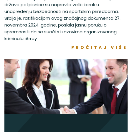
države potpisnice su napravile veliki korak u
unapređenju bezbednosti na sportskim priredbama.
Srbija je, ratifikacijom ovog značajnog dokumenta 27.
novembra 2024. godine, poslala jasnu poruku o
spremnosti da se suoči s izazovima organizovanog
kriminala iArray
PROČITAJ VIŠE