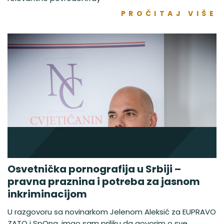
PROČITAJ VIŠE
Osvetnička pornografija u Srbiji –
pravna praznina i potreba za jasnom
inkriminacijom
U razgovoru sa novinarkom Jelenom Aleksić za EUPRAVO
ZATO i SpOna, imao sam priliku da govorim o sve