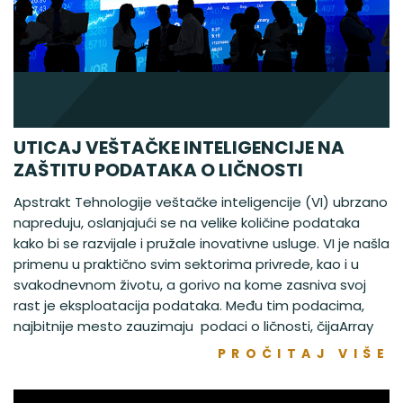
UTICAJ VEŠTAČKE INTELIGENCIJE NA
ZAŠTITU PODATAKA O LIČNOSTI
Apstrakt Tehnologije veštačke inteligencije (VI) ubrzano
napreduju, oslanjajući se na velike količine podataka
kako bi se razvijale i pružale inovativne usluge. VI je našla
primenu u praktično svim sektorima privrede, kao i u
svakodnevnom životu, a gorivo na kome zasniva svoj
rast je eksploatacija podataka. Među tim podacima,
najbitnije mesto zauzimaju podaci o ličnosti, čijaArray
PROČITAJ VIŠE