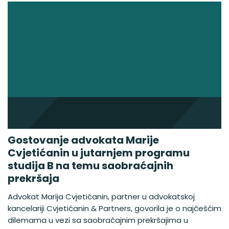
Gostovanje advokata Marije
Cvjetićanin u jutarnjem programu
studija B na temu saobraćajnih
prekršaja
Advokat Marija Cvjetićanin, partner u advokatskoj
kancelariji Cvjetićanin & Partners, govorila je o najčešćim
dilemama u vezi sa saobraćajnim prekršajima u