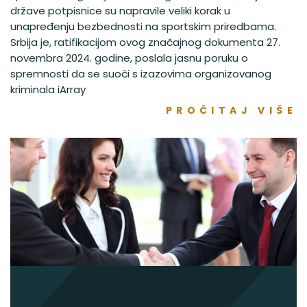
države potpisnice su napravile veliki korak u
unapređenju bezbednosti na sportskim priredbama.
Srbija je, ratifikacijom ovog značajnog dokumenta 27.
novembra 2024. godine, poslala jasnu poruku o
spremnosti da se suoči s izazovima organizovanog
kriminala iArray
PROČITAJ VIŠE