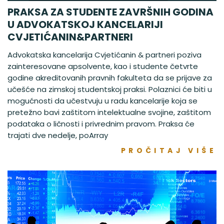
PRAKSA ZA STUDENTE ZAVRŠNIH GODINA
U ADVOKATSKOJ KANCELARIJI
CVJETIĆANIN&PARTNERI
Advokatska kancelarija Cvjetićanin & partneri poziva
zainteresovane apsolvente, kao i studente četvrte
godine akreditovanih pravnih fakulteta da se prijave za
učešće na zimskoj studentskoj praksi. Polaznici će biti u
mogućnosti da učestvuju u radu kancelarije koja se
pretežno bavi zaštitom intelektualne svojine, zaštitom
podataka o ličnosti i privrednim pravom. Praksa će
trajati dve nedelje, poArray
PROČITAJ VIŠE