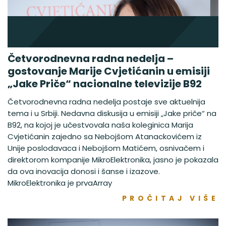
Četvorodnevna radna nedelja –
gostovanje Marije Cvjetićanin u emisiji
„Jake Priče“ nacionalne televizije B92
Četvorodnevna radna nedelja postaje sve aktuelnija
tema i u Srbiji. Nedavna diskusija u emisiji „Jake priče“ na
B92, na kojoj je učestvovala naša koleginica Marija
Cvjetićanin zajedno sa Nebojšom Atanackovićem iz
Unije poslodavaca i Nebojšom Matićem, osnivačem i
direktorom kompanije MikroElektronika, jasno je pokazala
da ova inovacija donosi i šanse i izazove.
MikroElektronika je prvaArray
PROČITAJ VIŠE