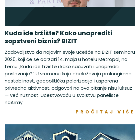
Kuda ide tržište? Kako unaprediti
sopstveni biznis? BIZIT
Zadovoljstvo da najavim svoje učešće na BIZIT seminaru
2025, koji će se održati 14. maja u hotelu Metropol, na
temu „Kuda ide tržište i kako sačuvati i unaprediti
poslovanje?“ U vremenu koje obeležavaju prolongirana
nestabilnost, geopolitička polarizacija i usporena
privredna aktivnost, odgovori na ovo pitanje nisu luksuz
— već nužnost. Učestvovaću u svojstvu paneliste
naArray
PROČITAJ VIŠE