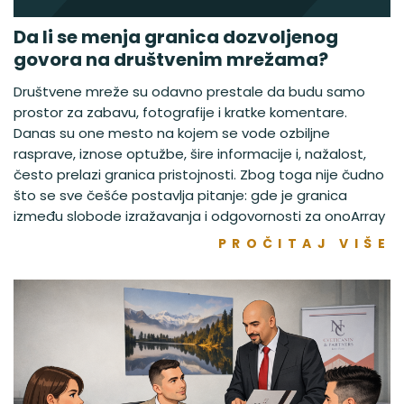
Da li se menja granica dozvoljenog
govora na društvenim mrežama?
Društvene mreže su odavno prestale da budu samo
prostor za zabavu, fotografije i kratke komentare.
Danas su one mesto na kojem se vode ozbiljne
rasprave, iznose optužbe, šire informacije i, nažalost,
često prelazi granica pristojnosti. Zbog toga nije čudno
što se sve češće postavlja pitanje: gde je granica
između slobode izražavanja i odgovornosti za onoArray
PROČITAJ VIŠE