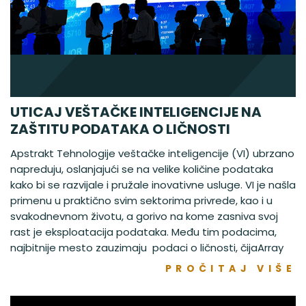
UTICAJ VEŠTAČKE INTELIGENCIJE NA
ZAŠTITU PODATAKA O LIČNOSTI
Apstrakt Tehnologije veštačke inteligencije (VI) ubrzano
napreduju, oslanjajući se na velike količine podataka
kako bi se razvijale i pružale inovativne usluge. VI je našla
primenu u praktično svim sektorima privrede, kao i u
svakodnevnom životu, a gorivo na kome zasniva svoj
rast je eksploatacija podataka. Među tim podacima,
najbitnije mesto zauzimaju podaci o ličnosti, čijaArray
PROČITAJ VIŠE