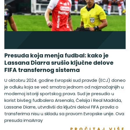
Presuda koja menja fudbal: kako je
Lassana Diarra srušio ključne delove
FIFA transfernog sistema
U oktobru 2024. godine Evropski sud pravde (ECJ) doneo
je odluku koja se već smatra jednom od najznačajnijih u
modernoj istoriji sportskog prava. Sud je presudio u
korist bivšeg fudbalera Arsenala, Čelsija i Real Madrida,
Lassane Diarre, utvrdivši da ključni delovi FIFA pravila o
transferima nisu u skladu sa pravom Evropske unije. Ova
presuda imaArray
PROČITAJ VIŠE