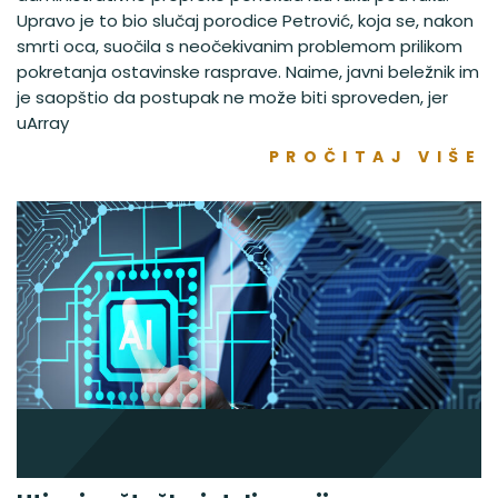
Upravo je to bio slučaj porodice Petrović, koja se, nakon
smrti oca, suočila s neočekivanim problemom prilikom
pokretanja ostavinske rasprave. Naime, javni beležnik im
je saopštio da postupak ne može biti sproveden, jer
uArray
PROČITAJ VIŠE