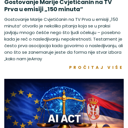
Gostovanje Marije Cvjetićanin na TV
Prva u emisiji „150 minuta“
Gostovanje Marije Cvjetićanin na TV Prva u emisiji „150
minuta“ otvorilo je nekoliko pitanja koja se u praksi
javljaju mnogo češće nego što ljudi očekuju – posebno
kada je reč o nasledjivanju nepokretnosti. Testament je
često prva asocijacija kada govorimo o nasledjivanju, ali
ono što se zanemaruje jeste da forma nije stvar izbora
„kako nam jeArray
PROČITAJ VIŠE