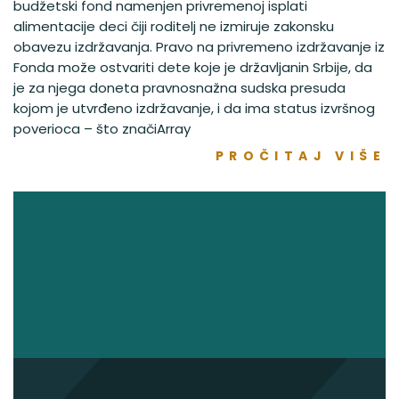
budžetski fond namenjen privremenoj isplati
alimentacije deci čiji roditelj ne izmiruje zakonsku
obavezu izdržavanja. Pravo na privremeno izdržavanje iz
Fonda može ostvariti dete koje je državljanin Srbije, da
je za njega doneta pravnosnažna sudska presuda
kojom je utvrđeno izdržavanje, i da ima status izvršnog
poverioca – što značiArray
PROČITAJ VIŠE