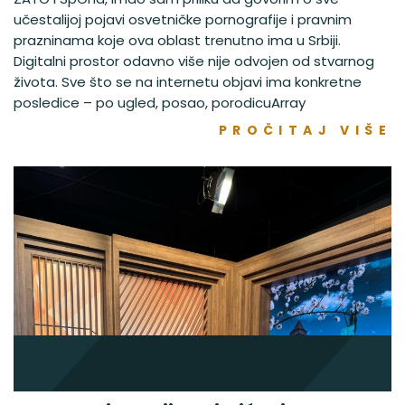
učestalijoj pojavi osvetničke pornografije i pravnim
prazninama koje ova oblast trenutno ima u Srbiji.
Digitalni prostor odavno više nije odvojen od stvarnog
života. Sve što se na internetu objavi ima konkretne
posledice – po ugled, posao, porodicuArray
PROČITAJ VIŠE