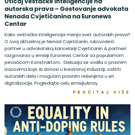
Uticaj veštačke inteligencije na
autorska prava – Gostovanje advokata
Nenada Cvjetićanina na Euronews
Centar
Kako veštačka inteligencija menja svet autorskih prava?
O ovoj aktuelnoj je Nenad Cvjetićanin, rukovodeći
partner u advokatskoj kancelariji Cvjetićanin & partneri
razgovarao u emisiji Euronews Centar sa popularnom
pevačicom Konstraktom. Diskusija se vodila o pravnim
izazovima koje AI donosi u kreativnoj industriji, zaštiti
autorskih dela i mogućim pravnim rešenjima u eri
digitalizacije. Pogledajte celu emisijuArray
PROČITAJ VIŠE