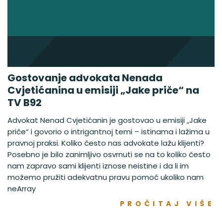
Gostovanje advokata Nenada
Cvjetićanina u emisiji „Jake priče“ na
TV B92
Advokat Nenad Cvjetićanin je gostovao u emisiji „Jake
priče“ i govorio o intrigantnoj temi – istinama i lažima u
pravnoj praksi. Koliko često nas advokate lažu klijenti?
Posebno je bilo zanimljivo osvrnuti se na to koliko često
nam zapravo sami klijenti iznose neistine i da li im
možemo pružiti adekvatnu pravu pomoć ukoliko nam
neArray
PROČITAJ VIŠE