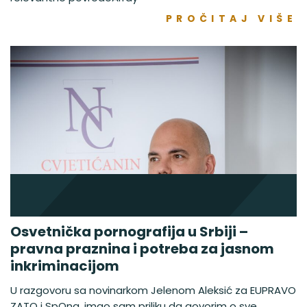
PROČITAJ VIŠE
Osvetnička pornografija u Srbiji –
pravna praznina i potreba za jasnom
inkriminacijom
U razgovoru sa novinarkom Jelenom Aleksić za EUPRAVO
ZATO i SpOna, imao sam priliku da govorim o sve