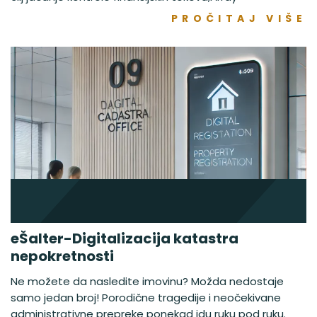
PROČITAJ VIŠE
eŠalter-Digitalizacija katastra
nepokretnosti
Ne možete da nasledite imovinu? Možda nedostaje
samo jedan broj! Porodične tragedije i neočekivane
administrativne prepreke ponekad idu ruku pod ruku.