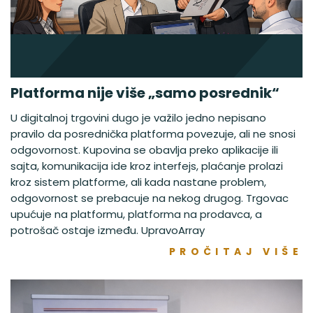
Platforma nije više „samo posrednik“
U digitalnoj trgovini dugo je važilo jedno nepisano
pravilo da posrednička platforma povezuje, ali ne snosi
odgovornost. Kupovina se obavlja preko aplikacije ili
sajta, komunikacija ide kroz interfejs, plaćanje prolazi
kroz sistem platforme, ali kada nastane problem,
odgovornost se prebacuje na nekog drugog. Trgovac
upućuje na platformu, platforma na prodavca, a
potrošač ostaje između. UpravoArray
PROČITAJ VIŠE