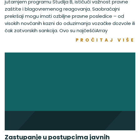
jutarnjem programu Studija B, ističući važnost pravne
zaštite i blagovremenog reagovanja. Saobraćajni
prekršaji mogu imati ozbiljne pravne posledice – od
visokih novčanih kazni do oduzimanja vozačke dozvole ili
čak zatvorskih sankcija. Ovo su najčešćiArray
PROČITAJ VIŠE
Zastupanje u postupcima javnih