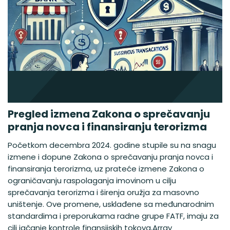
Pregled izmena Zakona o sprečavanju
pranja novca i finansiranju terorizma
Početkom decembra 2024. godine stupile su na snagu
izmene i dopune Zakona o sprečavanju pranja novca i
finansiranja terorizma, uz prateće izmene Zakona o
ograničavanju raspolaganja imovinom u cilju
sprečavanja terorizma i širenja oružja za masovno
uništenje. Ove promene, usklađene sa međunarodnim
standardima i preporukama radne grupe FATF, imaju za
cilj jačanje kontrole finansijskih tokova,Array