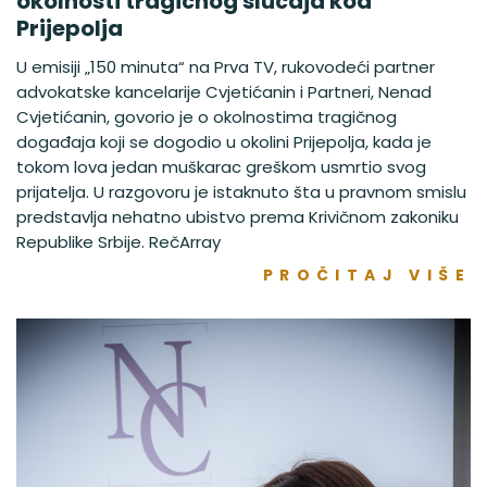
okolnosti tragičnog slučaja kod
Prijepolja
U emisiji „150 minuta“ na Prva TV, rukovodeći partner
advokatske kancelarije Cvjetićanin i Partneri, Nenad
Cvjetićanin, govorio je o okolnostima tragičnog
događaja koji se dogodio u okolini Prijepolja, kada je
tokom lova jedan muškarac greškom usmrtio svog
prijatelja. U razgovoru je istaknuto šta u pravnom smislu
predstavlja nehatno ubistvo prema Krivičnom zakoniku
Republike Srbije. RečArray
PROČITAJ VIŠE