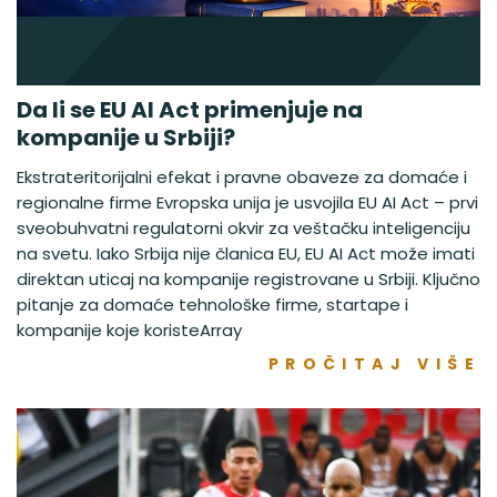
Da li se EU AI Act primenjuje na
kompanije u Srbiji?
Ekstrateritorijalni efekat i pravne obaveze za domaće i
regionalne firme Evropska unija je usvojila EU AI Act – prvi
sveobuhvatni regulatorni okvir za veštačku inteligenciju
na svetu. Iako Srbija nije članica EU, EU AI Act može imati
direktan uticaj na kompanije registrovane u Srbiji. Ključno
pitanje za domaće tehnološke firme, startape i
kompanije koje koristeArray
PROČITAJ VIŠE