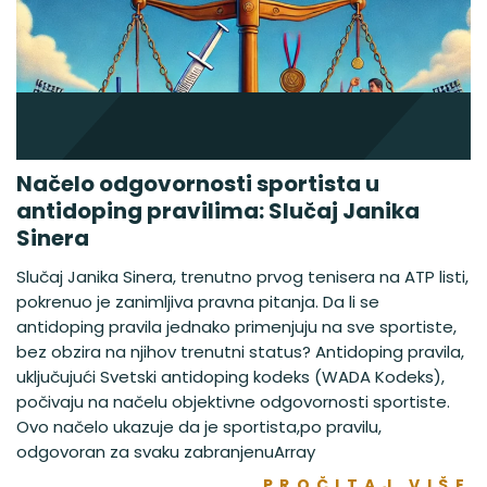
Načelo odgovornosti sportista u
antidoping pravilima: Slučaj Janika
Sinera
Slučaj Janika Sinera, trenutno prvog tenisera na ATP listi,
pokrenuo je zanimljiva pravna pitanja. Da li se
antidoping pravila jednako primenjuju na sve sportiste,
bez obzira na njihov trenutni status? Antidoping pravila,
uključujući Svetski antidoping kodeks (WADA Kodeks),
počivaju na načelu objektivne odgovornosti sportiste.
Ovo načelo ukazuje da je sportista,po pravilu,
odgovoran za svaku zabranjenuArray
PROČITAJ VIŠE