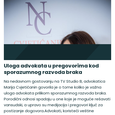
Uloga advokata u pregovorima kod
sporazumnog razvoda braka
Na nedavnom gostovanju na TV Studio B, advokatica
Marija Cvjetićanin govorila je o tome koliko je važna
uloga advokata prilikom sporazumnog razvoda braka.
Porodični odnosi spadaju u one koje je moguće rešavati
vansudski, a upravo su medijacija i pregovori ključ za
postizanje dogovora.Advokati, koristeći veštine