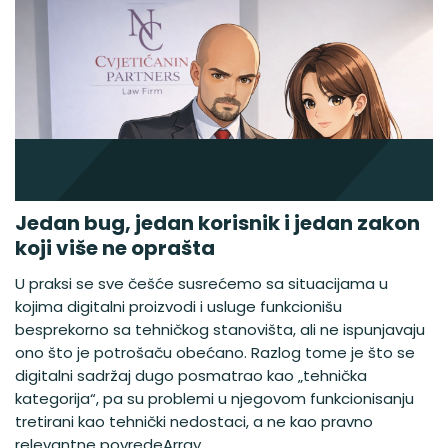
Jedan bug, jedan korisnik i jedan zakon
koji više ne oprašta
U praksi se sve češće susrećemo sa situacijama u
kojima digitalni proizvodi i usluge funkcionišu
besprekorno sa tehničkog stanovišta, ali ne ispunjavaju
ono što je potrošaču obećano. Razlog tome je što se
digitalni sadržaj dugo posmatrao kao „tehnička
kategorija“, pa su problemi u njegovom funkcionisanju
tretirani kao tehnički nedostaci, a ne kao pravno
relevantne povredeArray