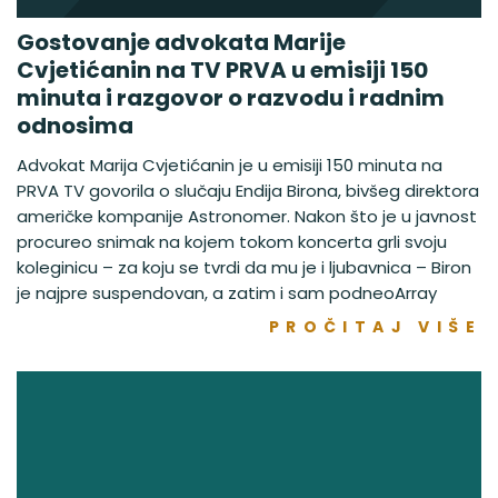
Gostovanje advokata Marije
Cvjetićanin na TV PRVA u emisiji 150
minuta i razgovor o razvodu i radnim
odnosima
Advokat Marija Cvjetićanin je u emisiji 150 minuta na
PRVA TV govorila o slučaju Endija Birona, bivšeg direktora
američke kompanije Astronomer. Nakon što je u javnost
procureo snimak na kojem tokom koncerta grli svoju
koleginicu – za koju se tvrdi da mu je i ljubavnica – Biron
je najpre suspendovan, a zatim i sam podneoArray
PROČITAJ VIŠE