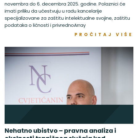
novembra do 6. decembra 2025. godine. Polaznici će
imati priliku da učestvuju u radu kancelarije
specijalizovane za zaštitu intelektualne svojine, zaštitu
podataka o ličnosti i privrednoArray
PROČITAJ VIŠE
Nehatno ubistvo – pravna analiza i