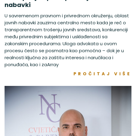
nabavki
U savremenom pravnom i privrednom okruženju, oblast
javnih nabavki zauzima centralno mesto kada je reč o
transparentnom trošenju javnih sredstava, konkurenciji
među privrednim subjektima i usklađenosti sa
zakonskim procedurama. Uloga advokata u ovom
procesu često se posmatra kao pomoćna – dok je u
realnosti ključna za zaštitu interesa i naručilaca i
ponuđača, kao i zaArray
PROČITAJ VIŠE