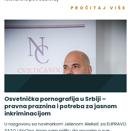
PROČITAJ VIŠE
Osvetnička pornografija u Srbiji –
pravna praznina i potreba za jasnom
inkriminacijom
U razgovoru sa novinarkom Jelenom Aleksić za EUPRAVO
ZATO i SpOna, imao sam priliku da govorim o sve