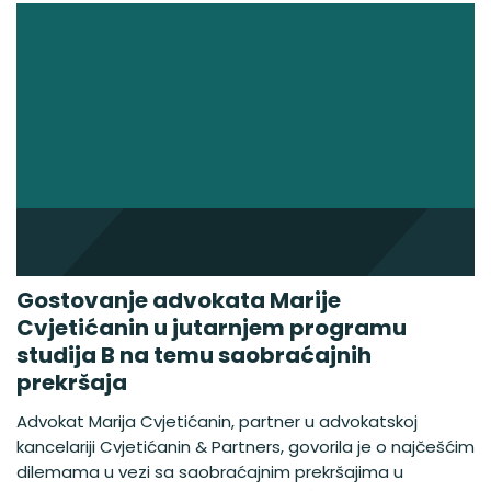
Gostovanje advokata Marije
Cvjetićanin u jutarnjem programu
studija B na temu saobraćajnih
prekršaja
Advokat Marija Cvjetićanin, partner u advokatskoj
kancelariji Cvjetićanin & Partners, govorila je o najčešćim
dilemama u vezi sa saobraćajnim prekršajima u