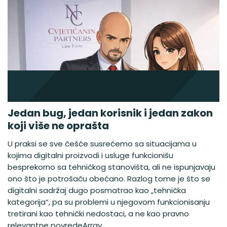
Jedan bug, jedan korisnik i jedan zakon
koji više ne oprašta
U praksi se sve češće susrećemo sa situacijama u
kojima digitalni proizvodi i usluge funkcionišu
besprekorno sa tehničkog stanovišta, ali ne ispunjavaju
ono što je potrošaču obećano. Razlog tome je što se
digitalni sadržaj dugo posmatrao kao „tehnička
kategorija“, pa su problemi u njegovom funkcionisanju
tretirani kao tehnički nedostaci, a ne kao pravno
relevantne povredeArray