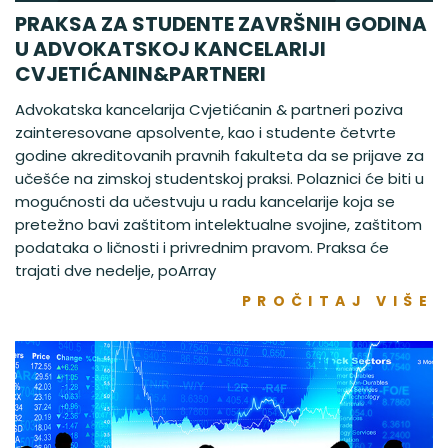
PRAKSA ZA STUDENTE ZAVRŠNIH GODINA
U ADVOKATSKOJ KANCELARIJI
CVJETIĆANIN&PARTNERI
Advokatska kancelarija Cvjetićanin & partneri poziva
zainteresovane apsolvente, kao i studente četvrte
godine akreditovanih pravnih fakulteta da se prijave za
učešće na zimskoj studentskoj praksi. Polaznici će biti u
mogućnosti da učestvuju u radu kancelarije koja se
pretežno bavi zaštitom intelektualne svojine, zaštitom
podataka o ličnosti i privrednim pravom. Praksa će
trajati dve nedelje, poArray
PROČITAJ VIŠE