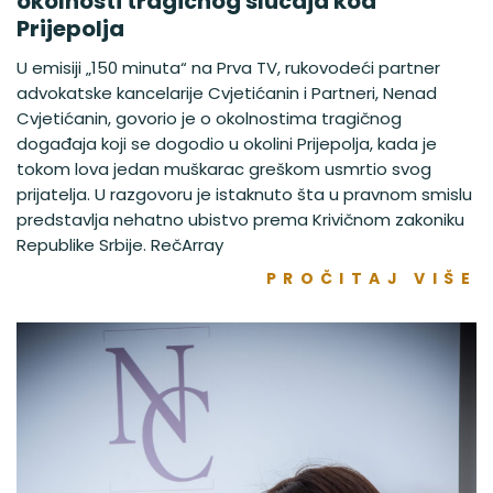
okolnosti tragičnog slučaja kod
Prijepolja
U emisiji „150 minuta“ na Prva TV, rukovodeći partner
advokatske kancelarije Cvjetićanin i Partneri, Nenad
Cvjetićanin, govorio je o okolnostima tragičnog
događaja koji se dogodio u okolini Prijepolja, kada je
tokom lova jedan muškarac greškom usmrtio svog
prijatelja. U razgovoru je istaknuto šta u pravnom smislu
predstavlja nehatno ubistvo prema Krivičnom zakoniku
Republike Srbije. RečArray
PROČITAJ VIŠE