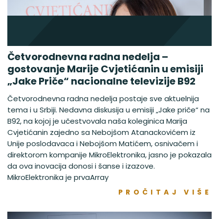
Četvorodnevna radna nedelja –
gostovanje Marije Cvjetićanin u emisiji
„Jake Priče“ nacionalne televizije B92
Četvorodnevna radna nedelja postaje sve aktuelnija
tema i u Srbiji. Nedavna diskusija u emisiji „Jake priče“ na
B92, na kojoj je učestvovala naša koleginica Marija
Cvjetićanin zajedno sa Nebojšom Atanackovićem iz
Unije poslodavaca i Nebojšom Matićem, osnivačem i
direktorom kompanije MikroElektronika, jasno je pokazala
da ova inovacija donosi i šanse i izazove.
MikroElektronika je prvaArray
PROČITAJ VIŠE