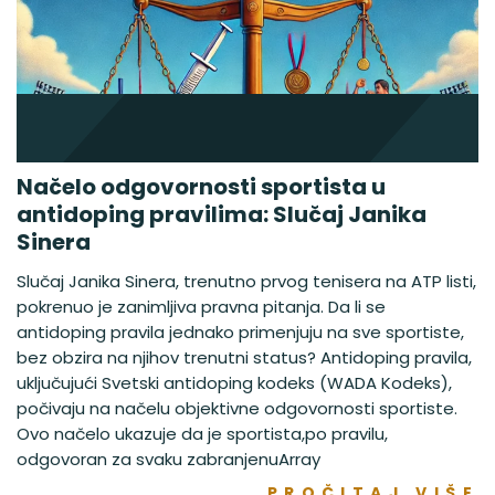
Načelo odgovornosti sportista u
antidoping pravilima: Slučaj Janika
Sinera
Slučaj Janika Sinera, trenutno prvog tenisera na ATP listi,
pokrenuo je zanimljiva pravna pitanja. Da li se
antidoping pravila jednako primenjuju na sve sportiste,
bez obzira na njihov trenutni status? Antidoping pravila,
uključujući Svetski antidoping kodeks (WADA Kodeks),
počivaju na načelu objektivne odgovornosti sportiste.
Ovo načelo ukazuje da je sportista,po pravilu,
odgovoran za svaku zabranjenuArray
PROČITAJ VIŠE