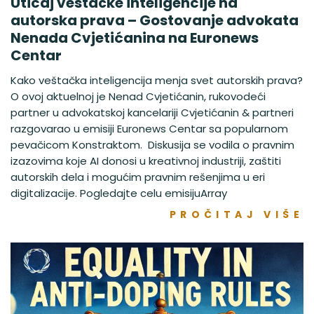
Uticaj veštačke inteligencije na
autorska prava – Gostovanje advokata
Nenada Cvjetićanina na Euronews
Centar
Kako veštačka inteligencija menja svet autorskih prava?
O ovoj aktuelnoj je Nenad Cvjetićanin, rukovodeći
partner u advokatskoj kancelariji Cvjetićanin & partneri
razgovarao u emisiji Euronews Centar sa popularnom
pevačicom Konstraktom. Diskusija se vodila o pravnim
izazovima koje AI donosi u kreativnoj industriji, zaštiti
autorskih dela i mogućim pravnim rešenjima u eri
digitalizacije. Pogledajte celu emisijuArray
PROČITAJ VIŠE