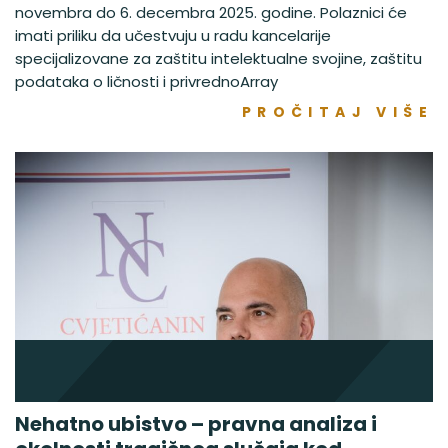
novembra do 6. decembra 2025. godine. Polaznici će
imati priliku da učestvuju u radu kancelarije
specijalizovane za zaštitu intelektualne svojine, zaštitu
podataka o ličnosti i privrednoArray
PROČITAJ VIŠE
Nehatno ubistvo – pravna analiza i