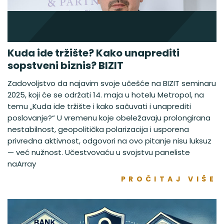
Kuda ide tržište? Kako unaprediti
sopstveni biznis? BIZIT
Zadovoljstvo da najavim svoje učešće na BIZIT seminaru
2025, koji će se održati 14. maja u hotelu Metropol, na
temu „Kuda ide tržište i kako sačuvati i unaprediti
poslovanje?“ U vremenu koje obeležavaju prolongirana
nestabilnost, geopolitička polarizacija i usporena
privredna aktivnost, odgovori na ovo pitanje nisu luksuz
— već nužnost. Učestvovaću u svojstvu paneliste
naArray
PROČITAJ VIŠE