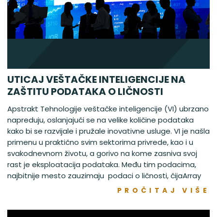
UTICAJ VEŠTAČKE INTELIGENCIJE NA
ZAŠTITU PODATAKA O LIČNOSTI
Apstrakt Tehnologije veštačke inteligencije (VI) ubrzano
napreduju, oslanjajući se na velike količine podataka
kako bi se razvijale i pružale inovativne usluge. VI je našla
primenu u praktično svim sektorima privrede, kao i u
svakodnevnom životu, a gorivo na kome zasniva svoj
rast je eksploatacija podataka. Među tim podacima,
najbitnije mesto zauzimaju podaci o ličnosti, čijaArray
PROČITAJ VIŠE