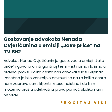
Gostovanje advokata Nenada
Cvjetićanina u emisiji „Jake priče“ na
TV B92
Advokat Nenad Cvjetićanin je gostovao u emisiji „Jake
priče“ i govorio o intrigantnoj temi – istinama i lažima u
pravnoj praksi. Koliko često nas advokate lažu klijenti?
Posebno je bilo zanimljivo osvrnuti se na to koliko često
nam zapravo sami klijenti iznose neistine i da li im
možemo pružiti adekvatnu pravu pomoć ukoliko nam
neArray
PROČITAJ VIŠE