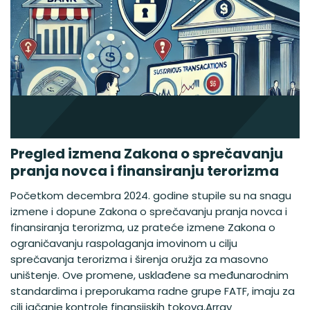
Pregled izmena Zakona o sprečavanju
pranja novca i finansiranju terorizma
Početkom decembra 2024. godine stupile su na snagu
izmene i dopune Zakona o sprečavanju pranja novca i
finansiranja terorizma, uz prateće izmene Zakona o
ograničavanju raspolaganja imovinom u cilju
sprečavanja terorizma i širenja oružja za masovno
uništenje. Ove promene, usklađene sa međunarodnim
standardima i preporukama radne grupe FATF, imaju za
cilj jačanje kontrole finansijskih tokova,Array