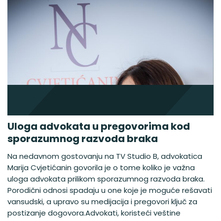
Uloga advokata u pregovorima kod
sporazumnog razvoda braka
Na nedavnom gostovanju na TV Studio B, advokatica
Marija Cvjetićanin govorila je o tome koliko je važna
uloga advokata prilikom sporazumnog razvoda braka.
Porodični odnosi spadaju u one koje je moguće rešavati
vansudski, a upravo su medijacija i pregovori ključ za
postizanje dogovora.Advokati, koristeći veštine