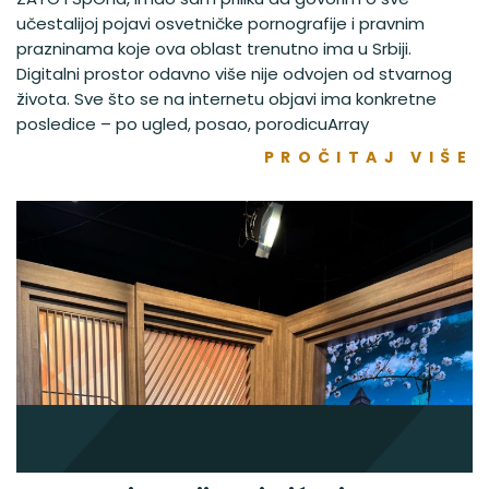
učestalijoj pojavi osvetničke pornografije i pravnim
prazninama koje ova oblast trenutno ima u Srbiji.
Digitalni prostor odavno više nije odvojen od stvarnog
života. Sve što se na internetu objavi ima konkretne
posledice – po ugled, posao, porodicuArray
PROČITAJ VIŠE