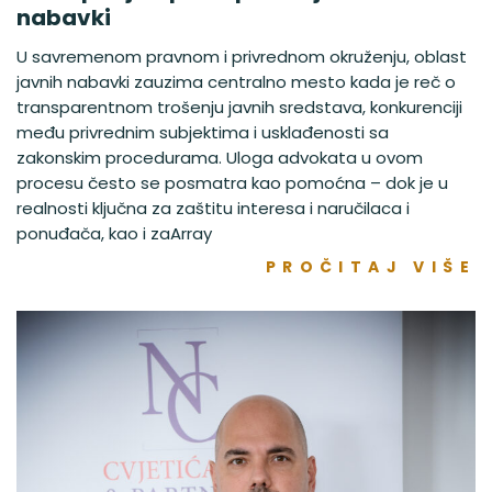
nabavki
U savremenom pravnom i privrednom okruženju, oblast
javnih nabavki zauzima centralno mesto kada je reč o
transparentnom trošenju javnih sredstava, konkurenciji
među privrednim subjektima i usklađenosti sa
zakonskim procedurama. Uloga advokata u ovom
procesu često se posmatra kao pomoćna – dok je u
realnosti ključna za zaštitu interesa i naručilaca i
ponuđača, kao i zaArray
PROČITAJ VIŠE