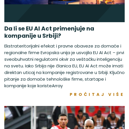
Da li se EU AI Act primenjuje na
kompanije u Srbiji?
Ekstrateritorijalni efekat i pravne obaveze za domaće i
regionalne firme Evropska unija je usvojila EU AI Act – prvi
sveobuhvatni regulatorni okvir za veštačku inteligenciju
na svetu. Iako Srbija nije članica EU, EU AI Act može imati
direktan uticaj na kompanije registrovane u Srbiji. Ključno
pitanje za domaće tehnološke firme, startape i
kompanije koje koristeArray
PROČITAJ VIŠE