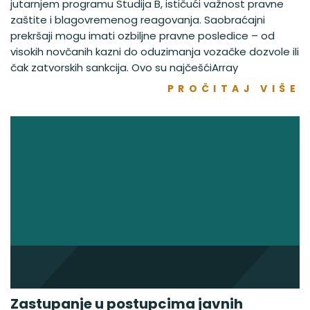
jutarnjem programu Studija B, ističući važnost pravne
zaštite i blagovremenog reagovanja. Saobraćajni
prekršaji mogu imati ozbiljne pravne posledice – od
visokih novčanih kazni do oduzimanja vozačke dozvole ili
čak zatvorskih sankcija. Ovo su najčešćiArray
PROČITAJ VIŠE
Zastupanje u postupcima javnih