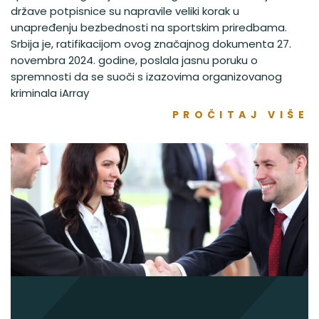
države potpisnice su napravile veliki korak u
unapređenju bezbednosti na sportskim priredbama.
Srbija je, ratifikacijom ovog značajnog dokumenta 27.
novembra 2024. godine, poslala jasnu poruku o
spremnosti da se suoči s izazovima organizovanog
kriminala iArray
PROČITAJ VIŠE