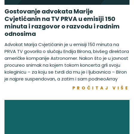
Gostovanje advokata Marije
Cvjetićanin na TV PRVA u emisiji 150
minuta i razgovor o razvodu i radnim
odnosima
Advokat Marija Cvjetićanin je u emisiji 150 minuta na
PRVA TV govorila o slučaju Endija Birona, bivšeg direktora
američke kompanije Astronomer. Nakon što je u javnost
procureo snimak na kojem tokom koncerta grli svoju
koleginicu – za koju se tvrdi da mu je i ljubavnica – Biron
je najpre suspendovan, a zatim i sam podneoArray
PROČITAJ VIŠE