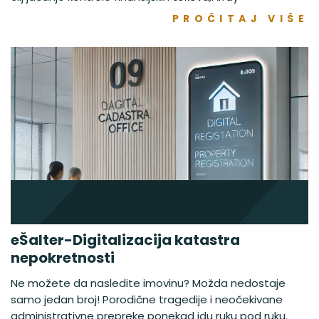
PROČITAJ VIŠE
eŠalter-Digitalizacija katastra
nepokretnosti
Ne možete da nasledite imovinu? Možda nedostaje
samo jedan broj! Porodične tragedije i neočekivane
administrativne prepreke ponekad idu ruku pod ruku.