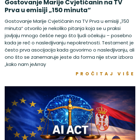
Gostovanje Marije Cvjetićanin na TV
Prva u emisiji „150 minuta“
Gostovanje Marije Cvjetićanin na TV Prva u emisiji „150
minuta“ otvorilo je nekoliko pitanja koja se u praksi
javljaju mnogo češće nego što ljudi očekuju – posebno
kada je reč o nasledjivanju nepokretnosti. Testament je
često prva asocijacija kada govorimo o nasledjivanju, ali
ono što se zanemaruje jeste da forma nije stvar izbora
„kako nam jeArray
PROČITAJ VIŠE