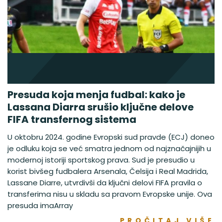
Presuda koja menja fudbal: kako je
Lassana Diarra srušio ključne delove
FIFA transfernog sistema
U oktobru 2024. godine Evropski sud pravde (ECJ) doneo
je odluku koja se već smatra jednom od najznačajnijih u
modernoj istoriji sportskog prava. Sud je presudio u
korist bivšeg fudbalera Arsenala, Čelsija i Real Madrida,
Lassane Diarre, utvrdivši da ključni delovi FIFA pravila o
transferima nisu u skladu sa pravom Evropske unije. Ova
presuda imaArray
PROČITAJ VIŠE