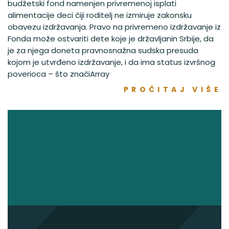
budžetski fond namenjen privremenoj isplati
alimentacije deci čiji roditelj ne izmiruje zakonsku
obavezu izdržavanja. Pravo na privremeno izdržavanje iz
Fonda može ostvariti dete koje je državljanin Srbije, da
je za njega doneta pravnosnažna sudska presuda
kojom je utvrđeno izdržavanje, i da ima status izvršnog
poverioca – što značiArray
PROČITAJ VIŠE