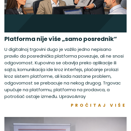
Platforma nije više „samo posrednik“
U digitalnoj trgovini dugo je važilo jedno nepisano
pravilo da posrednička platforma povezuje, ali ne snosi
odgovornost. Kupovina se obavlja preko aplikacije ili
sajta, komunikacija ide kroz interfejs, plaćanje prolazi
kroz sistem platforme, ali kada nastane problem,
odgovornost se prebacuje na nekog drugog. Trgovac
upućuje na platformu, platforma na prodavca, a
potrošač ostaje između. UpravoArray
PROČITAJ VIŠE