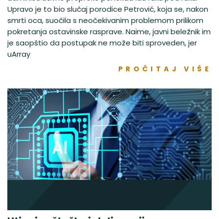
Upravo je to bio slučaj porodice Petrović, koja se, nakon
smrti oca, suočila s neočekivanim problemom prilikom
pokretanja ostavinske rasprave. Naime, javni beležnik im
je saopštio da postupak ne može biti sproveden, jer
uArray
PROČITAJ VIŠE