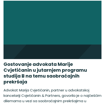
Gostovanje advokata Marije
Cvjetićanin u jutarnjem programu
studija B na temu saobraćajnih
prekršaja
Advokat Marija Cvjetićanin, partner u advokatskoj
kancelariji Cvjetićanin & Partners, govorila je o najčešćim
dilemama u vezi sa saobraćajnim prekršajima u