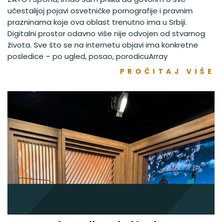
učestalijoj pojavi osvetničke pornografije i pravnim
prazninama koje ova oblast trenutno ima u Srbiji.
Digitalni prostor odavno više nije odvojen od stvarnog
života. Sve što se na internetu objavi ima konkretne
posledice – po ugled, posao, porodicuArray
PROČITAJ VIŠE