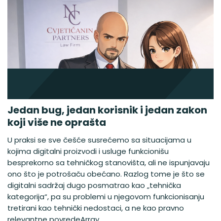
Jedan bug, jedan korisnik i jedan zakon
koji više ne oprašta
U praksi se sve češće susrećemo sa situacijama u
kojima digitalni proizvodi i usluge funkcionišu
besprekorno sa tehničkog stanovišta, ali ne ispunjavaju
ono što je potrošaču obećano. Razlog tome je što se
digitalni sadržaj dugo posmatrao kao „tehnička
kategorija“, pa su problemi u njegovom funkcionisanju
tretirani kao tehnički nedostaci, a ne kao pravno
relevantne povredeArray