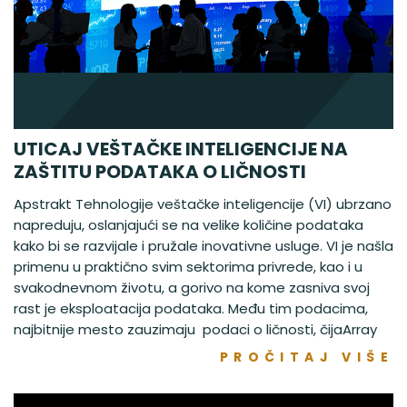
UTICAJ VEŠTAČKE INTELIGENCIJE NA
ZAŠTITU PODATAKA O LIČNOSTI
Apstrakt Tehnologije veštačke inteligencije (VI) ubrzano
napreduju, oslanjajući se na velike količine podataka
kako bi se razvijale i pružale inovativne usluge. VI je našla
primenu u praktično svim sektorima privrede, kao i u
svakodnevnom životu, a gorivo na kome zasniva svoj
rast je eksploatacija podataka. Među tim podacima,
najbitnije mesto zauzimaju podaci o ličnosti, čijaArray
PROČITAJ VIŠE