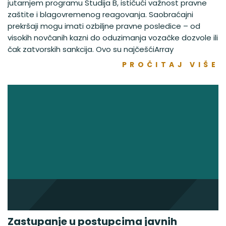
jutarnjem programu Studija B, ističući važnost pravne
zaštite i blagovremenog reagovanja. Saobraćajni
prekršaji mogu imati ozbiljne pravne posledice – od
visokih novčanih kazni do oduzimanja vozačke dozvole ili
čak zatvorskih sankcija. Ovo su najčešćiArray
PROČITAJ VIŠE
Zastupanje u postupcima javnih