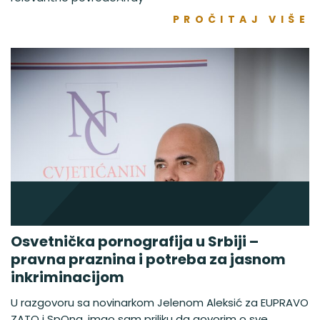
PROČITAJ VIŠE
Osvetnička pornografija u Srbiji –
pravna praznina i potreba za jasnom
inkriminacijom
U razgovoru sa novinarkom Jelenom Aleksić za EUPRAVO
ZATO i SpOna, imao sam priliku da govorim o sve