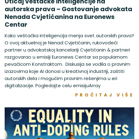
Uticaj veštačke inteligencije na
autorska prava – Gostovanje advokata
Nenada Cvjetićanina na Euronews
Centar
Kako veštačka inteligencija menja svet autorskih prava?
O ovoj aktuelnoj je Nenad Cvjetićanin, rukovodeći
partner u advokatskoj kancelariji Cvjetićanin & partneri
razgovarao u emisiji Euronews Centar sa popularnom
pevačicom Konstraktom. Diskusija se vodila o pravnim
izazovima koje AI donosi u kreativnoj industriji, zaštiti
autorskih dela i mogućim pravnim rešenjima u eri
digitalizacije. Pogledajte celu emisijuArray
PROČITAJ VIŠE