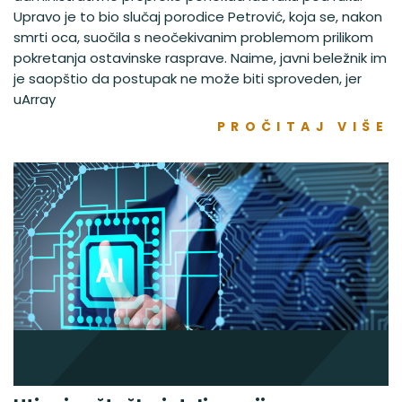
Upravo je to bio slučaj porodice Petrović, koja se, nakon
smrti oca, suočila s neočekivanim problemom prilikom
pokretanja ostavinske rasprave. Naime, javni beležnik im
je saopštio da postupak ne može biti sproveden, jer
uArray
PROČITAJ VIŠE