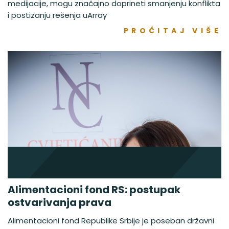
medijacije, mogu značajno doprineti smanjenju konflikta
i postizanju rešenja uArray
PROČITAJ VIŠE
Alimentacioni fond RS: postupak
ostvarivanja prava
Alimentacioni fond Republike Srbije je poseban državni