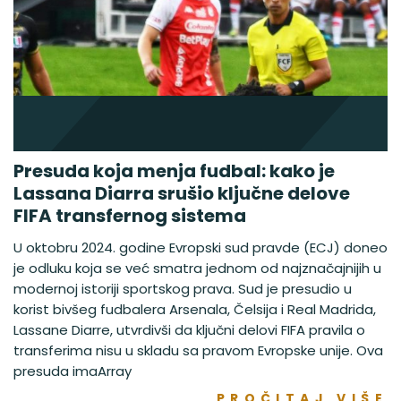
Presuda koja menja fudbal: kako je
Lassana Diarra srušio ključne delove
FIFA transfernog sistema
U oktobru 2024. godine Evropski sud pravde (ECJ) doneo
je odluku koja se već smatra jednom od najznačajnijih u
modernoj istoriji sportskog prava. Sud je presudio u
korist bivšeg fudbalera Arsenala, Čelsija i Real Madrida,
Lassane Diarre, utvrdivši da ključni delovi FIFA pravila o
transferima nisu u skladu sa pravom Evropske unije. Ova
presuda imaArray
PROČITAJ VIŠE