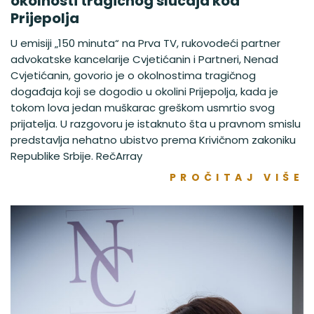
okolnosti tragičnog slučaja kod
Prijepolja
U emisiji „150 minuta“ na Prva TV, rukovodeći partner
advokatske kancelarije Cvjetićanin i Partneri, Nenad
Cvjetićanin, govorio je o okolnostima tragičnog
događaja koji se dogodio u okolini Prijepolja, kada je
tokom lova jedan muškarac greškom usmrtio svog
prijatelja. U razgovoru je istaknuto šta u pravnom smislu
predstavlja nehatno ubistvo prema Krivičnom zakoniku
Republike Srbije. RečArray
PROČITAJ VIŠE