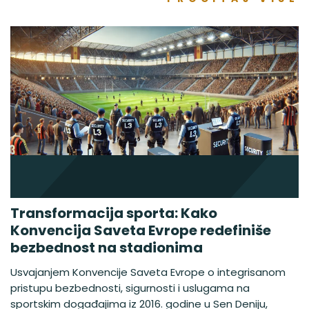
Transformacija sporta: Kako
Konvencija Saveta Evrope redefiniše
bezbednost na stadionima
Usvajanjem Konvencije Saveta Evrope o integrisanom
pristupu bezbednosti, sigurnosti i uslugama na
sportskim događajima iz 2016. godine u Sen Deniju,