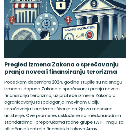
Pregled izmena Zakona o sprečavanju
pranja novca i finansiranju terorizma
Početkom decembra 2024. godine stupile su na snagu
izmene i dopune Zakona o sprečavanju pranja novca i
finansiranja terorizma, uz prateće izmene Zakona o
ograničavanju raspolaganja imovinom u cilju
sprečavanja terorizma i širenja oružja za masovno
uništenje. Ove promene, usklađene sa međunarodnim
standardima i preporukama radne grupe FATF, imaju za
cilj jačanje kontrole finansijskih tokova,Array