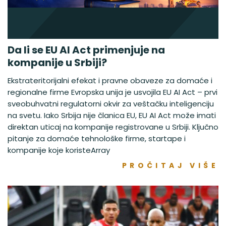
Da li se EU AI Act primenjuje na
kompanije u Srbiji?
Ekstrateritorijalni efekat i pravne obaveze za domaće i
regionalne firme Evropska unija je usvojila EU AI Act – prvi
sveobuhvatni regulatorni okvir za veštačku inteligenciju
na svetu. Iako Srbija nije članica EU, EU AI Act može imati
direktan uticaj na kompanije registrovane u Srbiji. Ključno
pitanje za domaće tehnološke firme, startape i
kompanije koje koristeArray
PROČITAJ VIŠE