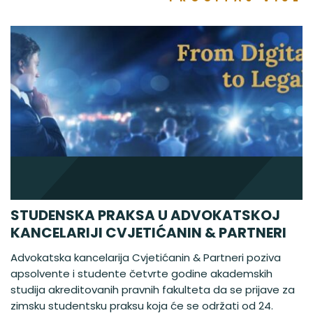
STUDENSKA PRAKSA U ADVOKATSKOJ
KANCELARIJI CVJETIĆANIN & PARTNERI
Advokatska kancelarija Cvjetićanin & Partneri poziva
apsolvente i studente četvrte godine akademskih
studija akreditovanih pravnih fakulteta da se prijave za
zimsku studentsku praksu koja će se održati od 24.