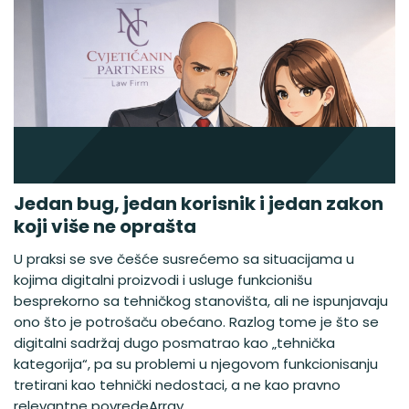
Jedan bug, jedan korisnik i jedan zakon
koji više ne oprašta
U praksi se sve češće susrećemo sa situacijama u
kojima digitalni proizvodi i usluge funkcionišu
besprekorno sa tehničkog stanovišta, ali ne ispunjavaju
ono što je potrošaču obećano. Razlog tome je što se
digitalni sadržaj dugo posmatrao kao „tehnička
kategorija“, pa su problemi u njegovom funkcionisanju
tretirani kao tehnički nedostaci, a ne kao pravno
relevantne povredeArray