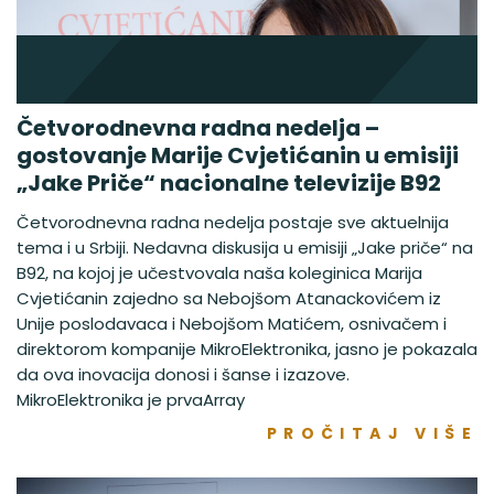
Četvorodnevna radna nedelja –
gostovanje Marije Cvjetićanin u emisiji
„Jake Priče“ nacionalne televizije B92
Četvorodnevna radna nedelja postaje sve aktuelnija
tema i u Srbiji. Nedavna diskusija u emisiji „Jake priče“ na
B92, na kojoj je učestvovala naša koleginica Marija
Cvjetićanin zajedno sa Nebojšom Atanackovićem iz
Unije poslodavaca i Nebojšom Matićem, osnivačem i
direktorom kompanije MikroElektronika, jasno je pokazala
da ova inovacija donosi i šanse i izazove.
MikroElektronika je prvaArray
PROČITAJ VIŠE