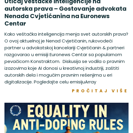
Uticaj veštačke inteligencije na
autorska prava – Gostovanje advokata
Nenada Cvjetićanina na Euronews
Centar
Kako veštačka inteligencija menja svet autorskih prava?
O ovoj aktuelnoj je Nenad Cvjetićanin, rukovodeći
partner u advokatskoj kancelariji Cvjetićanin & partneri
razgovarao u emisiji Euronews Centar sa popularnom
pevačicom Konstraktom. Diskusija se vodila o pravnim
izazovima koje AI donosi u kreativnoj industriji, zaštiti
autorskih dela i mogućim pravnim rešenjima u eri
digitalizacije. Pogledajte celu emisijuArray
PROČITAJ VIŠE