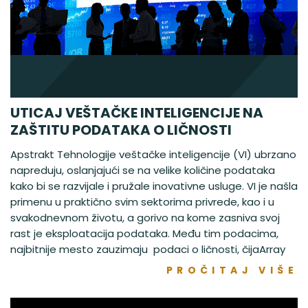
UTICAJ VEŠTAČKE INTELIGENCIJE NA
ZAŠTITU PODATAKA O LIČNOSTI
Apstrakt Tehnologije veštačke inteligencije (VI) ubrzano
napreduju, oslanjajući se na velike količine podataka
kako bi se razvijale i pružale inovativne usluge. VI je našla
primenu u praktično svim sektorima privrede, kao i u
svakodnevnom životu, a gorivo na kome zasniva svoj
rast je eksploatacija podataka. Među tim podacima,
najbitnije mesto zauzimaju podaci o ličnosti, čijaArray
PROČITAJ VIŠE