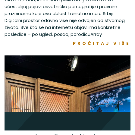
učestalijoj pojavi osvetničke pornografije i pravnim
prazninama koje ova oblast trenutno ima u Srbiji.
Digitalni prostor odavno više nije odvojen od stvarnog
života. Sve što se na internetu objavi ima konkretne
posledice – po ugled, posao, porodicuArray
PROČITAJ VIŠE