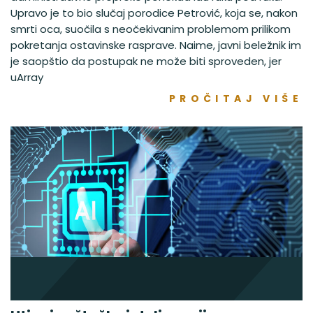
Upravo je to bio slučaj porodice Petrović, koja se, nakon
smrti oca, suočila s neočekivanim problemom prilikom
pokretanja ostavinske rasprave. Naime, javni beležnik im
je saopštio da postupak ne može biti sproveden, jer
uArray
PROČITAJ VIŠE