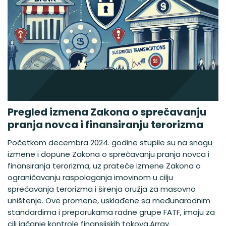
Pregled izmena Zakona o sprečavanju
pranja novca i finansiranju terorizma
Početkom decembra 2024. godine stupile su na snagu
izmene i dopune Zakona o sprečavanju pranja novca i
finansiranja terorizma, uz prateće izmene Zakona o
ograničavanju raspolaganja imovinom u cilju
sprečavanja terorizma i širenja oružja za masovno
uništenje. Ove promene, usklađene sa međunarodnim
standardima i preporukama radne grupe FATF, imaju za
cilj jačanje kontrole finansijskih tokova,Array