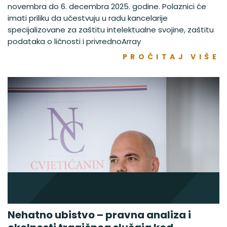
novembra do 6. decembra 2025. godine. Polaznici će
imati priliku da učestvuju u radu kancelarije
specijalizovane za zaštitu intelektualne svojine, zaštitu
podataka o ličnosti i privrednoArray
PROČITAJ VIŠE
Nehatno ubistvo – pravna analiza i