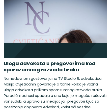
Uloga advokata u pregovorima kod
sporazumnog razvoda braka
Na nedavnom gostovanju na TV Studio B, advokatica
Marija Cvjetićanin govorila je o tome koliko je važna
uloga advokata prilikom sporazumnog razvoda braka.
Porodični odnosi spadaju u one koje je moguće rešavati
vansudski, a upravo su medijacija i pregovori ključ za
postizanje dogovora.Advokati, koristeći veštine