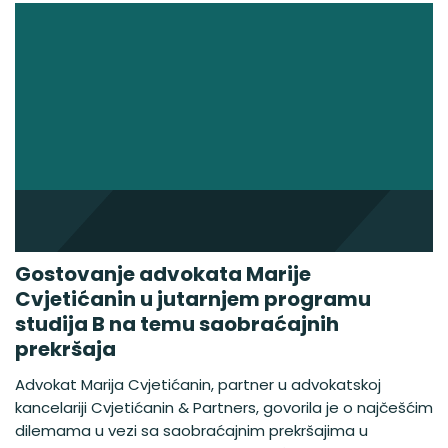
Gostovanje advokata Marije
Cvjetićanin u jutarnjem programu
studija B na temu saobraćajnih
prekršaja
Advokat Marija Cvjetićanin, partner u advokatskoj
kancelariji Cvjetićanin & Partners, govorila je o najčešćim
dilemama u vezi sa saobraćajnim prekršajima u