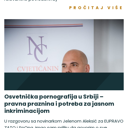
PROČITAJ VIŠE
Osvetnička pornografija u Srbiji –
pravna praznina i potreba za jasnom
inkriminacijom
U razgovoru sa novinarkom Jelenom Aleksić za EUPRAVO
ZATO i SpOna, imao sam priliku da govorim o sve