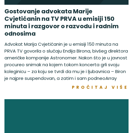
Gostovanje advokata Marije
Cvjetićanin na TV PRVA u emisiji 150
minuta i razgovor o razvodu i radnim
odnosima
Advokat Marija Cvjetićanin je u emisiji 150 minuta na
PRVA TV govorila o slučaju Endija Birona, bivšeg direktora
američke kompanije Astronomer. Nakon što je u javnost
procureo snimak na kojem tokom koncerta grli svoju
koleginicu – za koju se tvrdi da mu je i ljubavnica – Biron
je najpre suspendovan, a zatim i sam podneoArray
PROČITAJ VIŠE