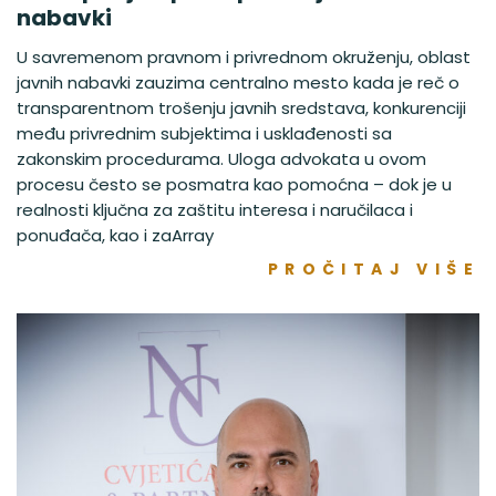
nabavki
U savremenom pravnom i privrednom okruženju, oblast
javnih nabavki zauzima centralno mesto kada je reč o
transparentnom trošenju javnih sredstava, konkurenciji
među privrednim subjektima i usklađenosti sa
zakonskim procedurama. Uloga advokata u ovom
procesu često se posmatra kao pomoćna – dok je u
realnosti ključna za zaštitu interesa i naručilaca i
ponuđača, kao i zaArray
PROČITAJ VIŠE