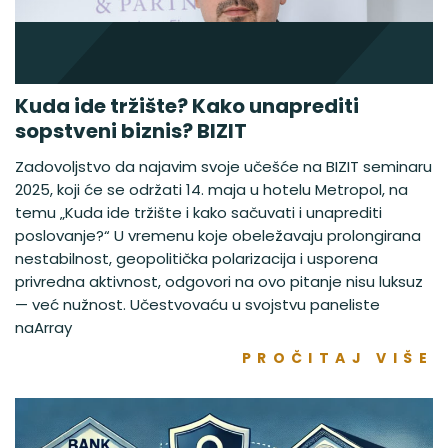
Kuda ide tržište? Kako unaprediti
sopstveni biznis? BIZIT
Zadovoljstvo da najavim svoje učešće na BIZIT seminaru
2025, koji će se održati 14. maja u hotelu Metropol, na
temu „Kuda ide tržište i kako sačuvati i unaprediti
poslovanje?“ U vremenu koje obeležavaju prolongirana
nestabilnost, geopolitička polarizacija i usporena
privredna aktivnost, odgovori na ovo pitanje nisu luksuz
— već nužnost. Učestvovaću u svojstvu paneliste
naArray
PROČITAJ VIŠE