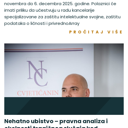
novembra do 6. decembra 2025. godine. Polaznici će
imati priliku da učestvuju u radu kancelarije
specijalizovane za zaštitu intelektualne svojine, zaštitu
podataka o ličnosti i privrednoArray
PROČITAJ VIŠE
Nehatno ubistvo – pravna analiza i