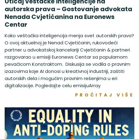
Uticaj veštačke inteligencije na
autorska prava – Gostovanje advokata
Nenada Cvjetićanina na Euronews
Centar
Kako veštačka inteligencija menja svet autorskih prava?
O ovoj aktuelnoj je Nenad Cvjetićanin, rukovodeći
partner u advokatskoj kancelariji Cvjetićanin & partneri
razgovarao u emisiji Euronews Centar sa popularnom
pevačicom Konstraktom. Diskusija se vodila o pravnim
izazovima koje AI donosi u kreativnoj industriji, zaštiti
autorskih dela i mogućim pravnim rešenjima u eri
digitalizacije. Pogledajte celu emisijuArray
PROČITAJ VIŠE