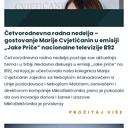
Četvorodnevna radna nedelja –
gostovanje Marije Cvjetićanin u emisiji
„Jake Priče“ nacionalne televizije B92
Četvorodnevna radna nedelja postaje sve aktuelnija
tema i u Srbiji. Nedavna diskusija u emisiji „Jake priče“ na
B92, na kojoj je učestvovala naša koleginica Marija
Cvjetićanin zajedno sa Nebojšom Atanackovićem iz
Unije poslodavaca i Nebojšom Matićem, osnivačem i
direktorom kompanije MikroElektronika, jasno je pokazala
da ova inovacija donosi i šanse i izazove.
MikroElektronika je prvaArray
PROČITAJ VIŠE