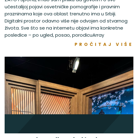
učestalijoj pojavi osvetničke pornografije i pravnim
prazninama koje ova oblast trenutno ima u Srbiji.
Digitalni prostor odavno više nije odvojen od stvarnog
života. Sve što se na internetu objavi ima konkretne
posledice – po ugled, posao, porodicuArray
PROČITAJ VIŠE