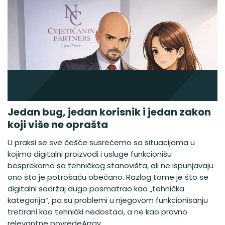
Jedan bug, jedan korisnik i jedan zakon
koji više ne oprašta
U praksi se sve češće susrećemo sa situacijama u
kojima digitalni proizvodi i usluge funkcionišu
besprekorno sa tehničkog stanovišta, ali ne ispunjavaju
ono što je potrošaču obećano. Razlog tome je što se
digitalni sadržaj dugo posmatrao kao „tehnička
kategorija“, pa su problemi u njegovom funkcionisanju
tretirani kao tehnički nedostaci, a ne kao pravno
relevantne povredeArray