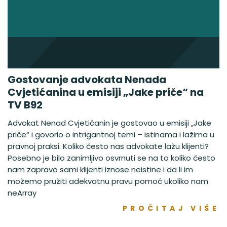
Gostovanje advokata Nenada
Cvjetićanina u emisiji „Jake priče“ na
TV B92
Advokat Nenad Cvjetićanin je gostovao u emisiji „Jake
priče“ i govorio o intrigantnoj temi – istinama i lažima u
pravnoj praksi. Koliko često nas advokate lažu klijenti?
Posebno je bilo zanimljivo osvrnuti se na to koliko često
nam zapravo sami klijenti iznose neistine i da li im
možemo pružiti adekvatnu pravu pomoć ukoliko nam
neArray
PROČITAJ VIŠE