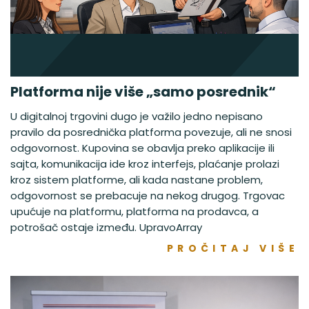
Platforma nije više „samo posrednik“
U digitalnoj trgovini dugo je važilo jedno nepisano
pravilo da posrednička platforma povezuje, ali ne snosi
odgovornost. Kupovina se obavlja preko aplikacije ili
sajta, komunikacija ide kroz interfejs, plaćanje prolazi
kroz sistem platforme, ali kada nastane problem,
odgovornost se prebacuje na nekog drugog. Trgovac
upućuje na platformu, platforma na prodavca, a
potrošač ostaje između. UpravoArray
PROČITAJ VIŠE