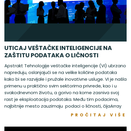
UTICAJ VEŠTAČKE INTELIGENCIJE NA
ZAŠTITU PODATAKA O LIČNOSTI
Apstrakt Tehnologije veštačke inteligencije (VI) ubrzano
napreduju, oslanjajući se na velike količine podataka
kako bi se razvijale i pružale inovativne usluge. VI je našla
primenu u praktično svim sektorima privrede, kao i u
svakodnevnom životu, a gorivo na kome zasniva svoj
rast je eksploatacija podataka. Među tim podacima,
najbitnije mesto zauzimaju podaci o ličnosti, čijaArray
PROČITAJ VIŠE