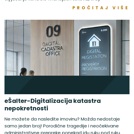
PROČITAJ VIŠE
eŠalter-Digitalizacija katastra
nepokretnosti
Ne možete da nasledite imovinu? Možda nedostaje
samo jedan broj! Porodične tragedije i neočekivane
administrativne prepreke ponekad idu ruku pod ruku.