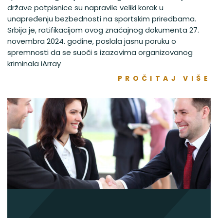
države potpisnice su napravile veliki korak u
unapređenju bezbednosti na sportskim priredbama.
Srbija je, ratifikacijom ovog značajnog dokumenta 27.
novembra 2024. godine, poslala jasnu poruku o
spremnosti da se suoči s izazovima organizovanog
kriminala iArray
PROČITAJ VIŠE