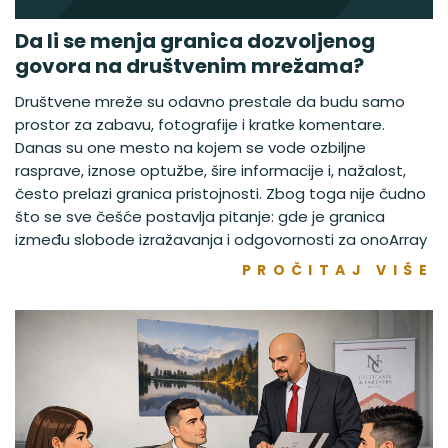
Da li se menja granica dozvoljenog
govora na društvenim mrežama?
Društvene mreže su odavno prestale da budu samo
prostor za zabavu, fotografije i kratke komentare.
Danas su one mesto na kojem se vode ozbiljne
rasprave, iznose optužbe, šire informacije i, nažalost,
često prelazi granica pristojnosti. Zbog toga nije čudno
što se sve češće postavlja pitanje: gde je granica
između slobode izražavanja i odgovornosti za onoArray
PROČITAJ VIŠE