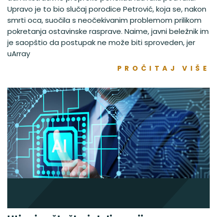
Upravo je to bio slučaj porodice Petrović, koja se, nakon
smrti oca, suočila s neočekivanim problemom prilikom
pokretanja ostavinske rasprave. Naime, javni beležnik im
je saopštio da postupak ne može biti sproveden, jer
uArray
PROČITAJ VIŠE