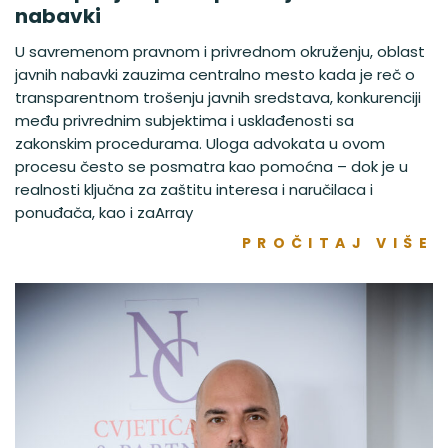
nabavki
U savremenom pravnom i privrednom okruženju, oblast
javnih nabavki zauzima centralno mesto kada je reč o
transparentnom trošenju javnih sredstava, konkurenciji
među privrednim subjektima i usklađenosti sa
zakonskim procedurama. Uloga advokata u ovom
procesu često se posmatra kao pomoćna – dok je u
realnosti ključna za zaštitu interesa i naručilaca i
ponuđača, kao i zaArray
PROČITAJ VIŠE