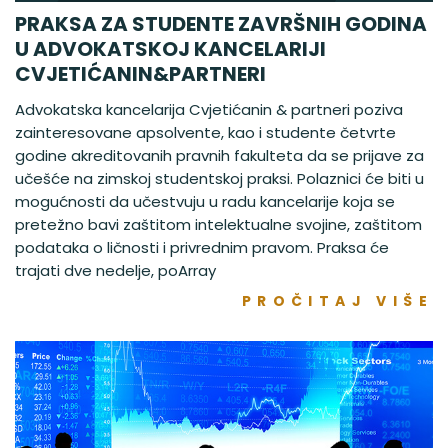
PRAKSA ZA STUDENTE ZAVRŠNIH GODINA
U ADVOKATSKOJ KANCELARIJI
CVJETIĆANIN&PARTNERI
Advokatska kancelarija Cvjetićanin & partneri poziva
zainteresovane apsolvente, kao i studente četvrte
godine akreditovanih pravnih fakulteta da se prijave za
učešće na zimskoj studentskoj praksi. Polaznici će biti u
mogućnosti da učestvuju u radu kancelarije koja se
pretežno bavi zaštitom intelektualne svojine, zaštitom
podataka o ličnosti i privrednim pravom. Praksa će
trajati dve nedelje, poArray
PROČITAJ VIŠE