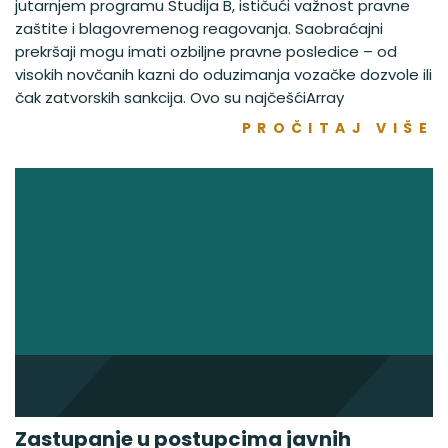
jutarnjem programu Studija B, ističući važnost pravne
zaštite i blagovremenog reagovanja. Saobraćajni
prekršaji mogu imati ozbiljne pravne posledice – od
visokih novčanih kazni do oduzimanja vozačke dozvole ili
čak zatvorskih sankcija. Ovo su najčešćiArray
PROČITAJ VIŠE
Zastupanje u postupcima javnih