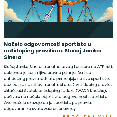
Načelo odgovornosti sportista u
antidoping pravilima: Slučaj Janika
Sinera
Slučaj Janika Sinera, trenutno prvog tenisera na ATP listi,
pokrenuo je zanimljiva pravna pitanja. Da li se
antidoping pravila jednako primenjuju na sve sportiste,
bez obzira na njihov trenutni status? Antidoping pravila,
uključujući Svetski antidoping kodeks (WADA Kodeks),
počivaju na načelu objektivne odgovornosti sportiste.
Ovo načelo ukazuje da je sportista,po pravilu,
odgovoran za svaku zabranjenuArray
PROČITAJ VIŠE