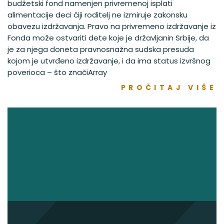
budžetski fond namenjen privremenoj isplati
alimentacije deci čiji roditelj ne izmiruje zakonsku
obavezu izdržavanja. Pravo na privremeno izdržavanje iz
Fonda može ostvariti dete koje je državljanin Srbije, da
je za njega doneta pravnosnažna sudska presuda
kojom je utvrđeno izdržavanje, i da ima status izvršnog
poverioca – što značiArray
PROČITAJ VIŠE