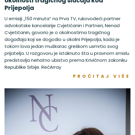
okolnosti tragičnog slučaja kod
Prijepolja
U emisiji „150 minuta“ na Prva TV, rukovodeći partner
advokatske kancelarije Cvjetićanin i Partneri, Nenad
Cvjetićanin, govorio je o okolnostima tragičnog
događaja koji se dogodio u okolini Prijepolja, kada je
tokom lova jedan muškarac greškom usmrtio svog
prijatelja. U razgovoru je istaknuto šta u pravnom smislu
predstavlja nehatno ubistvo prema Krivičnom zakoniku
Republike Srbije. RečArray
PROČITAJ VIŠE