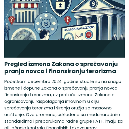
Pregled izmena Zakona o sprečavanju
pranja novca i finansiranju terorizma
Početkom decembra 2024. godine stupile su na snagu
izmene i dopune Zakona o sprečavanju pranja novca i
finansiranja terorizma, uz prateće izmene Zakona o
ograničavanju raspolaganja imovinom u cilju
sprečavanja terorizma i širenja oružja za masovno
uništenje. Ove promene, usklađene sa međunarodnim
standardima i preporukama radne grupe FATF, imaju za
cilj jačanje kontrole finansijskih tokova,Array