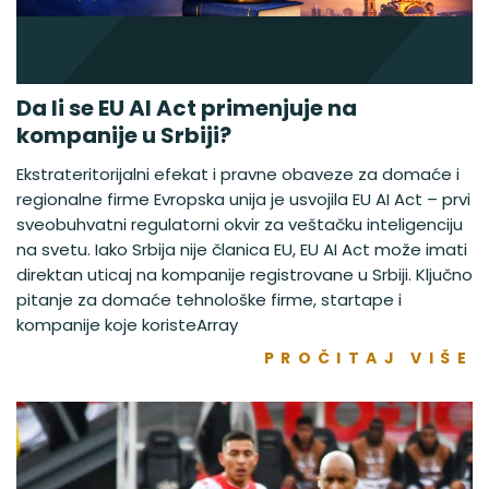
Da li se EU AI Act primenjuje na
kompanije u Srbiji?
Ekstrateritorijalni efekat i pravne obaveze za domaće i
regionalne firme Evropska unija je usvojila EU AI Act – prvi
sveobuhvatni regulatorni okvir za veštačku inteligenciju
na svetu. Iako Srbija nije članica EU, EU AI Act može imati
direktan uticaj na kompanije registrovane u Srbiji. Ključno
pitanje za domaće tehnološke firme, startape i
kompanije koje koristeArray
PROČITAJ VIŠE