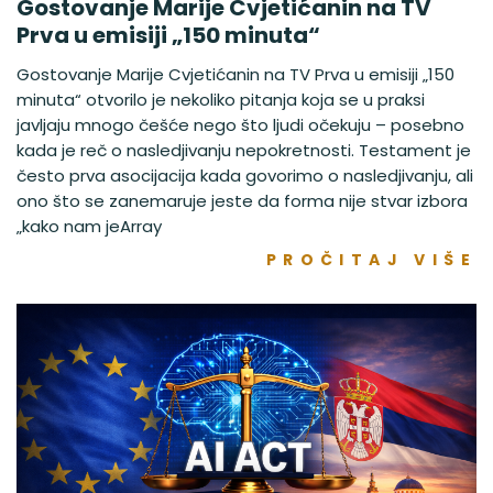
Gostovanje Marije Cvjetićanin na TV
Prva u emisiji „150 minuta“
Gostovanje Marije Cvjetićanin na TV Prva u emisiji „150
minuta“ otvorilo je nekoliko pitanja koja se u praksi
javljaju mnogo češće nego što ljudi očekuju – posebno
kada je reč o nasledjivanju nepokretnosti. Testament je
često prva asocijacija kada govorimo o nasledjivanju, ali
ono što se zanemaruje jeste da forma nije stvar izbora
„kako nam jeArray
PROČITAJ VIŠE