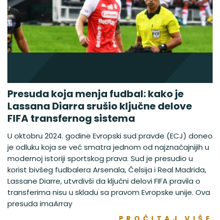
Presuda koja menja fudbal: kako je
Lassana Diarra srušio ključne delove
FIFA transfernog sistema
U oktobru 2024. godine Evropski sud pravde (ECJ) doneo
je odluku koja se već smatra jednom od najznačajnijih u
modernoj istoriji sportskog prava. Sud je presudio u
korist bivšeg fudbalera Arsenala, Čelsija i Real Madrida,
Lassane Diarre, utvrdivši da ključni delovi FIFA pravila o
transferima nisu u skladu sa pravom Evropske unije. Ova
presuda imaArray
PROČITAJ VIŠE