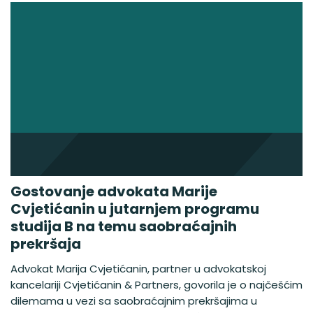
Gostovanje advokata Marije
Cvjetićanin u jutarnjem programu
studija B na temu saobraćajnih
prekršaja
Advokat Marija Cvjetićanin, partner u advokatskoj
kancelariji Cvjetićanin & Partners, govorila je o najčešćim
dilemama u vezi sa saobraćajnim prekršajima u