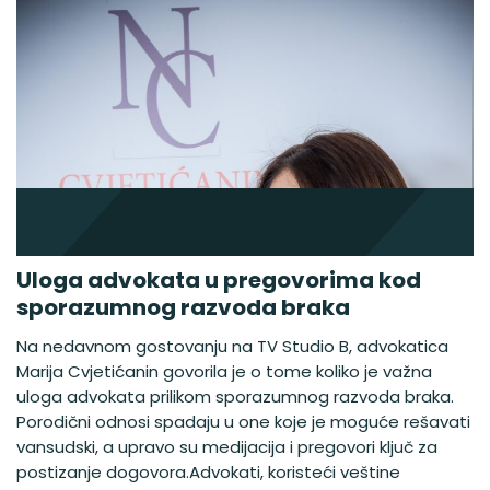
Uloga advokata u pregovorima kod
sporazumnog razvoda braka
Na nedavnom gostovanju na TV Studio B, advokatica
Marija Cvjetićanin govorila je o tome koliko je važna
uloga advokata prilikom sporazumnog razvoda braka.
Porodični odnosi spadaju u one koje je moguće rešavati
vansudski, a upravo su medijacija i pregovori ključ za
postizanje dogovora.Advokati, koristeći veštine