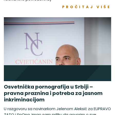
PROČITAJ VIŠE
Osvetnička pornografija u Srbiji –
pravna praznina i potreba za jasnom
inkriminacijom
U razgovoru sa novinarkom Jelenom Aleksić za EUPRAVO
ZATO i SpOna, imao sam priliku da govorim o sve