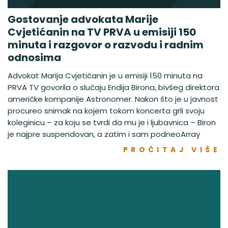
Gostovanje advokata Marije
Cvjetićanin na TV PRVA u emisiji 150
minuta i razgovor o razvodu i radnim
odnosima
Advokat Marija Cvjetićanin je u emisiji 150 minuta na
PRVA TV govorila o slučaju Endija Birona, bivšeg direktora
američke kompanije Astronomer. Nakon što je u javnost
procureo snimak na kojem tokom koncerta grli svoju
koleginicu – za koju se tvrdi da mu je i ljubavnica – Biron
je najpre suspendovan, a zatim i sam podneoArray
PROČITAJ VIŠE