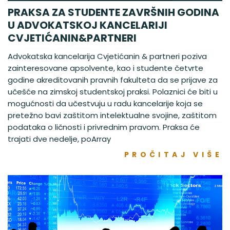
PRAKSA ZA STUDENTE ZAVRŠNIH GODINA
U ADVOKATSKOJ KANCELARIJI
CVJETIĆANIN&PARTNERI
Advokatska kancelarija Cvjetićanin & partneri poziva
zainteresovane apsolvente, kao i studente četvrte
godine akreditovanih pravnih fakulteta da se prijave za
učešće na zimskoj studentskoj praksi. Polaznici će biti u
mogućnosti da učestvuju u radu kancelarije koja se
pretežno bavi zaštitom intelektualne svojine, zaštitom
podataka o ličnosti i privrednim pravom. Praksa će
trajati dve nedelje, poArray
PROČITAJ VIŠE