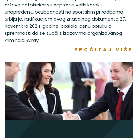
države potpisnice su napravile veliki korak u
unapređenju bezbednosti na sportskim priredbama.
Srbija je, ratifikacijom ovog značajnog dokumenta 27.
novembra 2024. godine, poslala jasnu poruku o
spremnosti da se suoči s izazovima organizovanog
kriminala iArray
PROČITAJ VIŠE