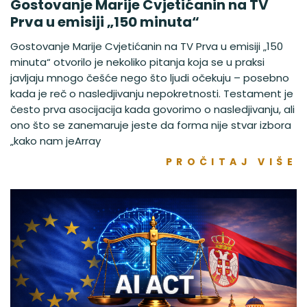
Gostovanje Marije Cvjetićanin na TV
Prva u emisiji „150 minuta“
Gostovanje Marije Cvjetićanin na TV Prva u emisiji „150
minuta“ otvorilo je nekoliko pitanja koja se u praksi
javljaju mnogo češće nego što ljudi očekuju – posebno
kada je reč o nasledjivanju nepokretnosti. Testament je
često prva asocijacija kada govorimo o nasledjivanju, ali
ono što se zanemaruje jeste da forma nije stvar izbora
„kako nam jeArray
PROČITAJ VIŠE