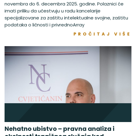
novembra do 6. decembra 2025. godine. Polaznici će
imati priliku da učestvuju u radu kancelarije
specijalizovane za zaštitu intelektualne svojine, zaštitu
podataka o ličnosti i privrednoArray
PROČITAJ VIŠE
Nehatno ubistvo – pravna analiza i