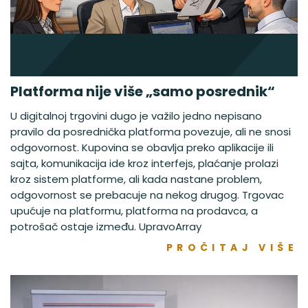
Platforma nije više „samo posrednik“
U digitalnoj trgovini dugo je važilo jedno nepisano
pravilo da posrednička platforma povezuje, ali ne snosi
odgovornost. Kupovina se obavlja preko aplikacije ili
sajta, komunikacija ide kroz interfejs, plaćanje prolazi
kroz sistem platforme, ali kada nastane problem,
odgovornost se prebacuje na nekog drugog. Trgovac
upućuje na platformu, platforma na prodavca, a
potrošač ostaje između. UpravoArray
PROČITAJ VIŠE