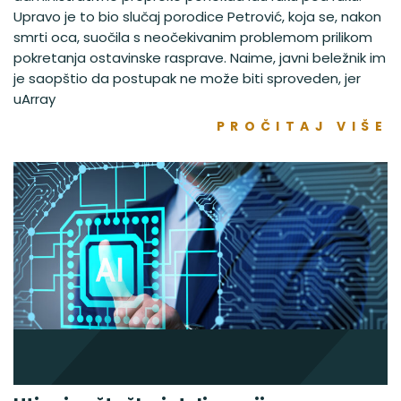
Upravo je to bio slučaj porodice Petrović, koja se, nakon
smrti oca, suočila s neočekivanim problemom prilikom
pokretanja ostavinske rasprave. Naime, javni beležnik im
je saopštio da postupak ne može biti sproveden, jer
uArray
PROČITAJ VIŠE