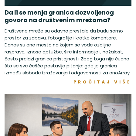
Da li se menja granica dozvoljenog
govora na društvenim mrežama?
Društvene mreže su odavno prestale da budu samo
prostor za zabavu, fotografije i kratke komentare.
Danas su one mesto na kojem se vode ozbiljne
rasprave, iznose optužbe, šire informacije i, nažalost,
često prelazi granica pristojnosti. Zbog toga nije čudno
što se sve češće postavlja pitanje: gde je granica
između slobode izražavanja i odgovornosti za onoArray
PROČITAJ VIŠE