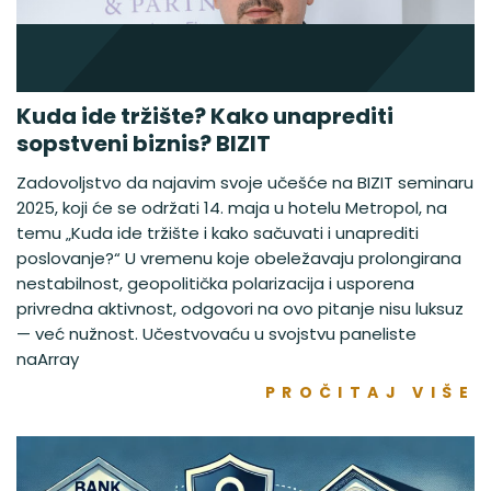
Kuda ide tržište? Kako unaprediti
sopstveni biznis? BIZIT
Zadovoljstvo da najavim svoje učešće na BIZIT seminaru
2025, koji će se održati 14. maja u hotelu Metropol, na
temu „Kuda ide tržište i kako sačuvati i unaprediti
poslovanje?“ U vremenu koje obeležavaju prolongirana
nestabilnost, geopolitička polarizacija i usporena
privredna aktivnost, odgovori na ovo pitanje nisu luksuz
— već nužnost. Učestvovaću u svojstvu paneliste
naArray
PROČITAJ VIŠE