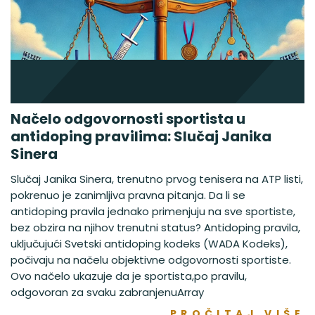
Načelo odgovornosti sportista u
antidoping pravilima: Slučaj Janika
Sinera
Slučaj Janika Sinera, trenutno prvog tenisera na ATP listi,
pokrenuo je zanimljiva pravna pitanja. Da li se
antidoping pravila jednako primenjuju na sve sportiste,
bez obzira na njihov trenutni status? Antidoping pravila,
uključujući Svetski antidoping kodeks (WADA Kodeks),
počivaju na načelu objektivne odgovornosti sportiste.
Ovo načelo ukazuje da je sportista,po pravilu,
odgovoran za svaku zabranjenuArray
PROČITAJ VIŠE