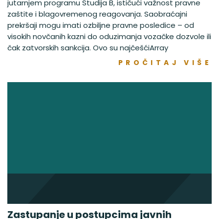
jutarnjem programu Studija B, ističući važnost pravne
zaštite i blagovremenog reagovanja. Saobraćajni
prekršaji mogu imati ozbiljne pravne posledice – od
visokih novčanih kazni do oduzimanja vozačke dozvole ili
čak zatvorskih sankcija. Ovo su najčešćiArray
PROČITAJ VIŠE
Zastupanje u postupcima javnih