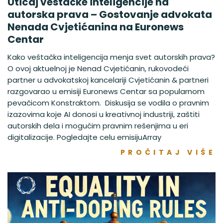
Uticaj veštačke inteligencije na
autorska prava – Gostovanje advokata
Nenada Cvjetićanina na Euronews
Centar
Kako veštačka inteligencija menja svet autorskih prava?
O ovoj aktuelnoj je Nenad Cvjetićanin, rukovodeći
partner u advokatskoj kancelariji Cvjetićanin & partneri
razgovarao u emisiji Euronews Centar sa popularnom
pevačicom Konstraktom. Diskusija se vodila o pravnim
izazovima koje AI donosi u kreativnoj industriji, zaštiti
autorskih dela i mogućim pravnim rešenjima u eri
digitalizacije. Pogledajte celu emisijuArray
PROČITAJ VIŠE