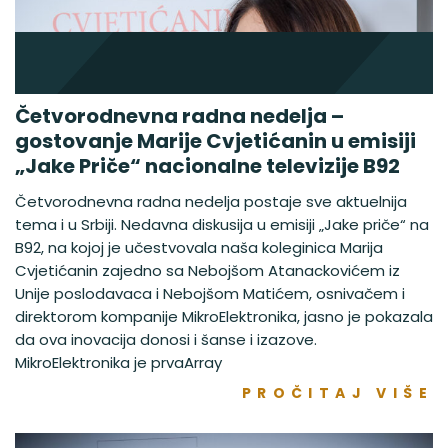
Četvorodnevna radna nedelja –
gostovanje Marije Cvjetićanin u emisiji
„Jake Priče“ nacionalne televizije B92
Četvorodnevna radna nedelja postaje sve aktuelnija
tema i u Srbiji. Nedavna diskusija u emisiji „Jake priče“ na
B92, na kojoj je učestvovala naša koleginica Marija
Cvjetićanin zajedno sa Nebojšom Atanackovićem iz
Unije poslodavaca i Nebojšom Matićem, osnivačem i
direktorom kompanije MikroElektronika, jasno je pokazala
da ova inovacija donosi i šanse i izazove.
MikroElektronika je prvaArray
PROČITAJ VIŠE