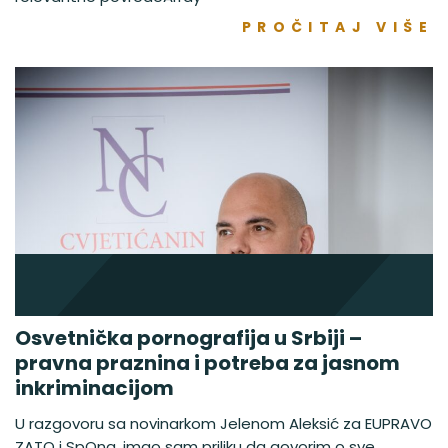
PROČITAJ VIŠE
Osvetnička pornografija u Srbiji –
pravna praznina i potreba za jasnom
inkriminacijom
U razgovoru sa novinarkom Jelenom Aleksić za EUPRAVO
ZATO i SpOna, imao sam priliku da govorim o sve