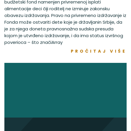
budžetski fond namenjen privremenoj isplati
alimentacije deci čiji roditelj ne izmiruje zakonsku
obavezu izdržavanja. Pravo na privremeno izdržavanje iz
Fonda može ostvariti dete koje je državljanin Srbije, da
je za njega doneta pravnosnažna sudska presuda
kojom je utvrđeno izdržavanje, i da ima status izvršnog
poverioca – što značiArray
PROČITAJ VIŠE