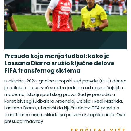
Presuda koja menja fudbal: kako je
Lassana Diarra srušio ključne delove
FIFA transfernog sistema
U oktobru 2024. godine Evropski sud pravde (ECJ) doneo
je odluku koja se već smatra jednom od najznačajnijih u
modernoj istoriji sportskog prava. Sud je presudio u
korist bivšeg fudbalera Arsenala, Čelsija i Real Madrida,
Lassane Diarre, utvrdivši da ključni delovi FIFA pravila o
transferima nisu u skladu sa pravom Evropske unije. Ova
presuda imaArray
PROČITAJ VIŠE