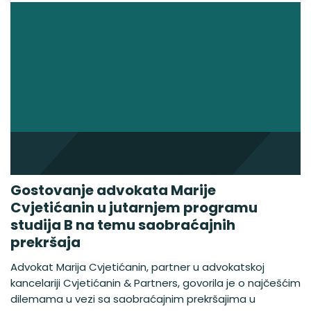
Gostovanje advokata Marije
Cvjetićanin u jutarnjem programu
studija B na temu saobraćajnih
prekršaja
Advokat Marija Cvjetićanin, partner u advokatskoj
kancelariji Cvjetićanin & Partners, govorila je o najčešćim
dilemama u vezi sa saobraćajnim prekršajima u