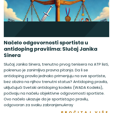
Načelo odgovornosti sportista u
antidoping pravilima: Slučaj Janika
Sinera
Slučaj Janika Sinera, trenutno prvog tenisera na ATP listi,
pokrenuo je zanimljiva pravna pitanja. Da li se
antidoping pravila jednako primenjuju na sve sportiste,
bez obzira na njihov trenutni status? Antidoping pravila,
uključujući Svetski antidoping kodeks (WADA Kodeks),
počivaju na načelu objektivne odgovornosti sportiste.
Ovo načelo ukazuje da je sportista,po pravilu,
odgovoran za svaku zabranjenuArray
PROČITAJ VIŠE