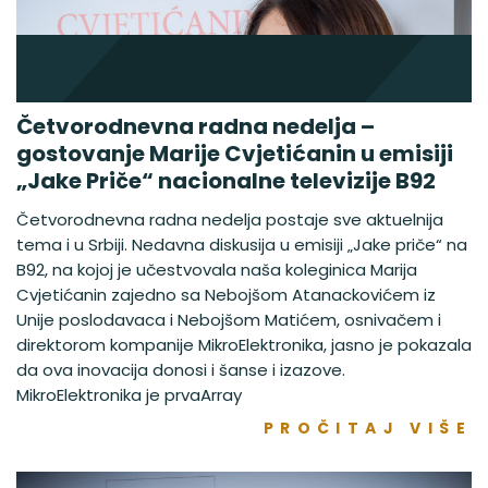
Četvorodnevna radna nedelja –
gostovanje Marije Cvjetićanin u emisiji
„Jake Priče“ nacionalne televizije B92
Četvorodnevna radna nedelja postaje sve aktuelnija
tema i u Srbiji. Nedavna diskusija u emisiji „Jake priče“ na
B92, na kojoj je učestvovala naša koleginica Marija
Cvjetićanin zajedno sa Nebojšom Atanackovićem iz
Unije poslodavaca i Nebojšom Matićem, osnivačem i
direktorom kompanije MikroElektronika, jasno je pokazala
da ova inovacija donosi i šanse i izazove.
MikroElektronika je prvaArray
PROČITAJ VIŠE