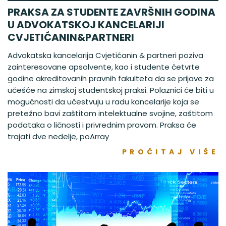
PRAKSA ZA STUDENTE ZAVRŠNIH GODINA
U ADVOKATSKOJ KANCELARIJI
CVJETIĆANIN&PARTNERI
Advokatska kancelarija Cvjetićanin & partneri poziva
zainteresovane apsolvente, kao i studente četvrte
godine akreditovanih pravnih fakulteta da se prijave za
učešće na zimskoj studentskoj praksi. Polaznici će biti u
mogućnosti da učestvuju u radu kancelarije koja se
pretežno bavi zaštitom intelektualne svojine, zaštitom
podataka o ličnosti i privrednim pravom. Praksa će
trajati dve nedelje, poArray
PROČITAJ VIŠE