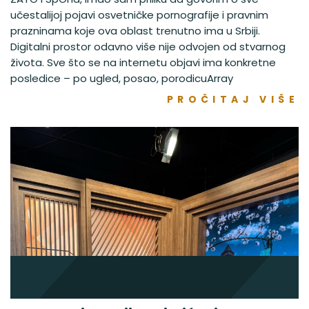
učestalijoj pojavi osvetničke pornografije i pravnim
prazninama koje ova oblast trenutno ima u Srbiji.
Digitalni prostor odavno više nije odvojen od stvarnog
života. Sve što se na internetu objavi ima konkretne
posledice – po ugled, posao, porodicuArray
PROČITAJ VIŠE