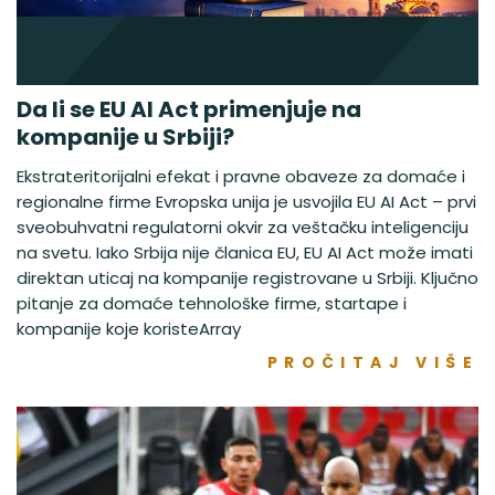
Da li se EU AI Act primenjuje na
kompanije u Srbiji?
Ekstrateritorijalni efekat i pravne obaveze za domaće i
regionalne firme Evropska unija je usvojila EU AI Act – prvi
sveobuhvatni regulatorni okvir za veštačku inteligenciju
na svetu. Iako Srbija nije članica EU, EU AI Act može imati
direktan uticaj na kompanije registrovane u Srbiji. Ključno
pitanje za domaće tehnološke firme, startape i
kompanije koje koristeArray
PROČITAJ VIŠE