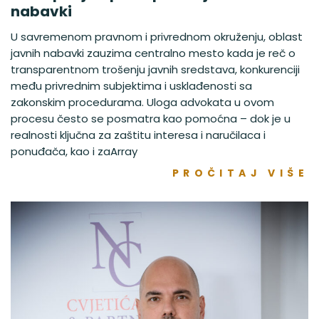
nabavki
U savremenom pravnom i privrednom okruženju, oblast
javnih nabavki zauzima centralno mesto kada je reč o
transparentnom trošenju javnih sredstava, konkurenciji
među privrednim subjektima i usklađenosti sa
zakonskim procedurama. Uloga advokata u ovom
procesu često se posmatra kao pomoćna – dok je u
realnosti ključna za zaštitu interesa i naručilaca i
ponuđača, kao i zaArray
PROČITAJ VIŠE