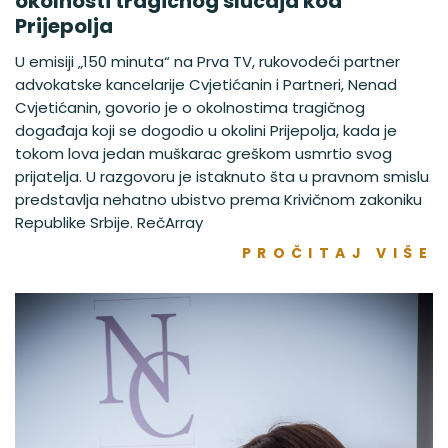
okolnosti tragičnog slučaja kod
Prijepolja
U emisiji „150 minuta“ na Prva TV, rukovodeći partner
advokatske kancelarije Cvjetićanin i Partneri, Nenad
Cvjetićanin, govorio je o okolnostima tragičnog
događaja koji se dogodio u okolini Prijepolja, kada je
tokom lova jedan muškarac greškom usmrtio svog
prijatelja. U razgovoru je istaknuto šta u pravnom smislu
predstavlja nehatno ubistvo prema Krivičnom zakoniku
Republike Srbije. RečArray
PROČITAJ VIŠE