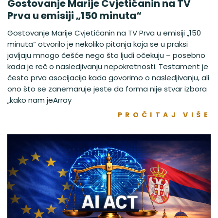
Gostovanje Marije Cvjetićanin na TV
Prva u emisiji „150 minuta“
Gostovanje Marije Cvjetićanin na TV Prva u emisiji „150
minuta“ otvorilo je nekoliko pitanja koja se u praksi
javljaju mnogo češće nego što ljudi očekuju – posebno
kada je reč o nasledjivanju nepokretnosti. Testament je
često prva asocijacija kada govorimo o nasledjivanju, ali
ono što se zanemaruje jeste da forma nije stvar izbora
„kako nam jeArray
PROČITAJ VIŠE