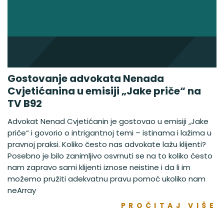
Gostovanje advokata Nenada
Cvjetićanina u emisiji „Jake priče“ na
TV B92
Advokat Nenad Cvjetićanin je gostovao u emisiji „Jake
priče“ i govorio o intrigantnoj temi – istinama i lažima u
pravnoj praksi. Koliko često nas advokate lažu klijenti?
Posebno je bilo zanimljivo osvrnuti se na to koliko često
nam zapravo sami klijenti iznose neistine i da li im
možemo pružiti adekvatnu pravu pomoć ukoliko nam
neArray
PROČITAJ VIŠE