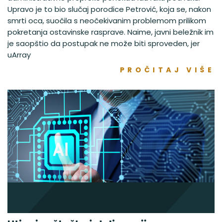
Upravo je to bio slučaj porodice Petrović, koja se, nakon
smrti oca, suočila s neočekivanim problemom prilikom
pokretanja ostavinske rasprave. Naime, javni beležnik im
je saopštio da postupak ne može biti sproveden, jer
uArray
PROČITAJ VIŠE