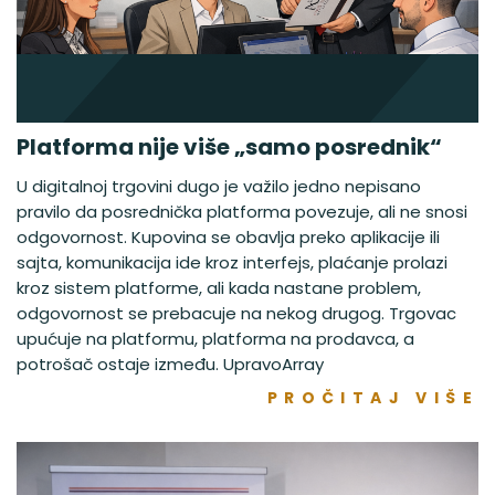
Platforma nije više „samo posrednik“
U digitalnoj trgovini dugo je važilo jedno nepisano
pravilo da posrednička platforma povezuje, ali ne snosi
odgovornost. Kupovina se obavlja preko aplikacije ili
sajta, komunikacija ide kroz interfejs, plaćanje prolazi
kroz sistem platforme, ali kada nastane problem,
odgovornost se prebacuje na nekog drugog. Trgovac
upućuje na platformu, platforma na prodavca, a
potrošač ostaje između. UpravoArray
PROČITAJ VIŠE