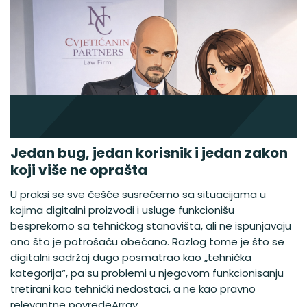
Jedan bug, jedan korisnik i jedan zakon
koji više ne oprašta
U praksi se sve češće susrećemo sa situacijama u
kojima digitalni proizvodi i usluge funkcionišu
besprekorno sa tehničkog stanovišta, ali ne ispunjavaju
ono što je potrošaču obećano. Razlog tome je što se
digitalni sadržaj dugo posmatrao kao „tehnička
kategorija“, pa su problemi u njegovom funkcionisanju
tretirani kao tehnički nedostaci, a ne kao pravno
relevantne povredeArray