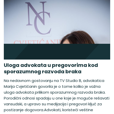
Uloga advokata u pregovorima kod
sporazumnog razvoda braka
Na nedavnom gostovanju na TV Studio B, advokatica
Marija Cvjetićanin govorila je o tome koliko je važna
uloga advokata prilikom sporazumnog razvoda braka.
Porodični odnosi spadaju u one koje je moguće rešavati
vansudski, a upravo su medijacija i pregovori ključ za
postizanje dogovora.Advokati, koristeći veštine