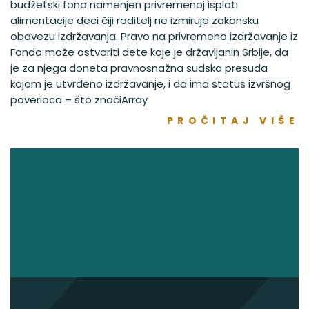
budžetski fond namenjen privremenoj isplati
alimentacije deci čiji roditelj ne izmiruje zakonsku
obavezu izdržavanja. Pravo na privremeno izdržavanje iz
Fonda može ostvariti dete koje je državljanin Srbije, da
je za njega doneta pravnosnažna sudska presuda
kojom je utvrđeno izdržavanje, i da ima status izvršnog
poverioca – što značiArray
PROČITAJ VIŠE