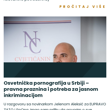
PROČITAJ VIŠE
Osvetnička pornografija u Srbiji –
pravna praznina i potreba za jasnom
inkriminacijom
U razgovoru sa novinarkom Jelenom Aleksić za EUPRAVO
ZATO i SpOna, imao sam priliku da govorim o sve