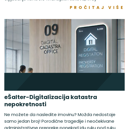
PROČITAJ VIŠE
eŠalter-Digitalizacija katastra
nepokretnosti
Ne možete da nasledite imovinu? Možda nedostaje
samo jedan broj! Porodične tragedije i neočekivane
administrativne prepreke ponekad idu ruku pod ruku.