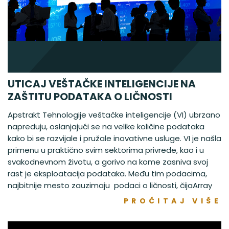
UTICAJ VEŠTAČKE INTELIGENCIJE NA
ZAŠTITU PODATAKA O LIČNOSTI
Apstrakt Tehnologije veštačke inteligencije (VI) ubrzano
napreduju, oslanjajući se na velike količine podataka
kako bi se razvijale i pružale inovativne usluge. VI je našla
primenu u praktično svim sektorima privrede, kao i u
svakodnevnom životu, a gorivo na kome zasniva svoj
rast je eksploatacija podataka. Među tim podacima,
najbitnije mesto zauzimaju podaci o ličnosti, čijaArray
PROČITAJ VIŠE