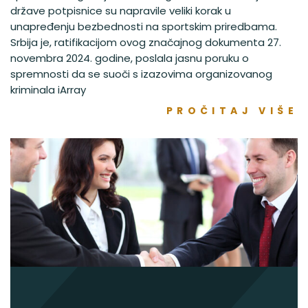
države potpisnice su napravile veliki korak u
unapređenju bezbednosti na sportskim priredbama.
Srbija je, ratifikacijom ovog značajnog dokumenta 27.
novembra 2024. godine, poslala jasnu poruku o
spremnosti da se suoči s izazovima organizovanog
kriminala iArray
PROČITAJ VIŠE