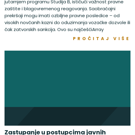
jutarnjem programu Studija B, ističući važnost pravne
zaštite i blagovremenog reagovanja. Saobraćajni
prekršaji mogu imati ozbiljne pravne posledice – od
visokih novčanih kazni do oduzimanja vozačke dozvole ili
čak zatvorskih sankcija. Ovo su najčešćiArray
PROČITAJ VIŠE
Zastupanje u postupcima javnih