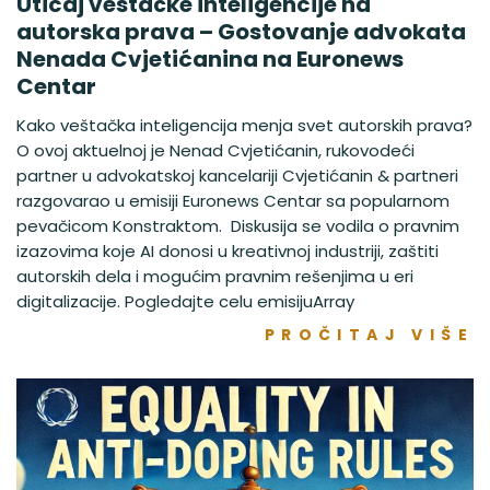
Uticaj veštačke inteligencije na
autorska prava – Gostovanje advokata
Nenada Cvjetićanina na Euronews
Centar
Kako veštačka inteligencija menja svet autorskih prava?
O ovoj aktuelnoj je Nenad Cvjetićanin, rukovodeći
partner u advokatskoj kancelariji Cvjetićanin & partneri
razgovarao u emisiji Euronews Centar sa popularnom
pevačicom Konstraktom. Diskusija se vodila o pravnim
izazovima koje AI donosi u kreativnoj industriji, zaštiti
autorskih dela i mogućim pravnim rešenjima u eri
digitalizacije. Pogledajte celu emisijuArray
PROČITAJ VIŠE