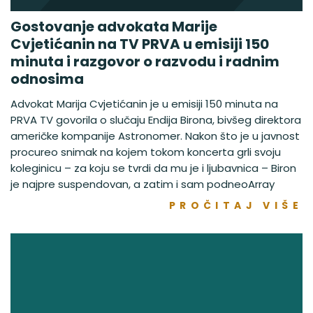
Gostovanje advokata Marije
Cvjetićanin na TV PRVA u emisiji 150
minuta i razgovor o razvodu i radnim
odnosima
Advokat Marija Cvjetićanin je u emisiji 150 minuta na
PRVA TV govorila o slučaju Endija Birona, bivšeg direktora
američke kompanije Astronomer. Nakon što je u javnost
procureo snimak na kojem tokom koncerta grli svoju
koleginicu – za koju se tvrdi da mu je i ljubavnica – Biron
je najpre suspendovan, a zatim i sam podneoArray
PROČITAJ VIŠE