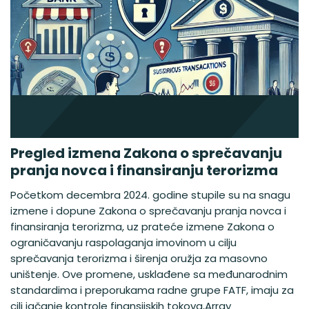
Pregled izmena Zakona o sprečavanju
pranja novca i finansiranju terorizma
Početkom decembra 2024. godine stupile su na snagu
izmene i dopune Zakona o sprečavanju pranja novca i
finansiranja terorizma, uz prateće izmene Zakona o
ograničavanju raspolaganja imovinom u cilju
sprečavanja terorizma i širenja oružja za masovno
uništenje. Ove promene, usklađene sa međunarodnim
standardima i preporukama radne grupe FATF, imaju za
cilj jačanje kontrole finansijskih tokova,Array