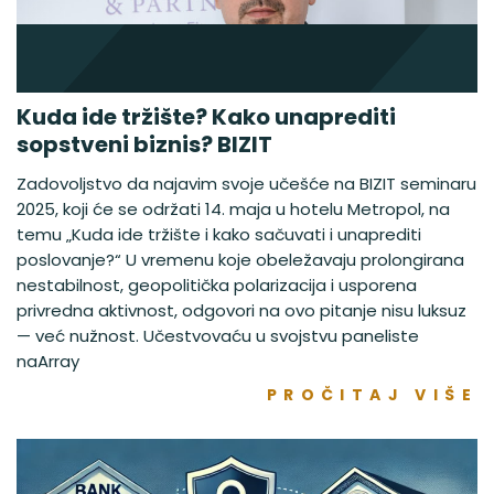
Kuda ide tržište? Kako unaprediti
sopstveni biznis? BIZIT
Zadovoljstvo da najavim svoje učešće na BIZIT seminaru
2025, koji će se održati 14. maja u hotelu Metropol, na
temu „Kuda ide tržište i kako sačuvati i unaprediti
poslovanje?“ U vremenu koje obeležavaju prolongirana
nestabilnost, geopolitička polarizacija i usporena
privredna aktivnost, odgovori na ovo pitanje nisu luksuz
— već nužnost. Učestvovaću u svojstvu paneliste
naArray
PROČITAJ VIŠE