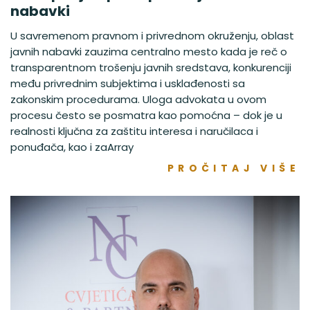
nabavki
U savremenom pravnom i privrednom okruženju, oblast
javnih nabavki zauzima centralno mesto kada je reč o
transparentnom trošenju javnih sredstava, konkurenciji
među privrednim subjektima i usklađenosti sa
zakonskim procedurama. Uloga advokata u ovom
procesu često se posmatra kao pomoćna – dok je u
realnosti ključna za zaštitu interesa i naručilaca i
ponuđača, kao i zaArray
PROČITAJ VIŠE