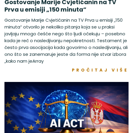
Gostovanje Marije Cvjetićanin na TV
Prva u emisiji „150 minuta“
Gostovanje Marije Cvjetićanin na TV Prva u emisiji „150
minuta“ otvorilo je nekoliko pitanja koja se u praksi
javljaju mnogo češće nego što ljudi očekuju – posebno
kada je reč o nasledjivanju nepokretnosti. Testament je
često prva asocijacija kada govorimo o nasledjivanju, ali
ono što se zanemaruje jeste da forma nije stvar izbora
„kako nam jeArray
PROČITAJ VIŠE