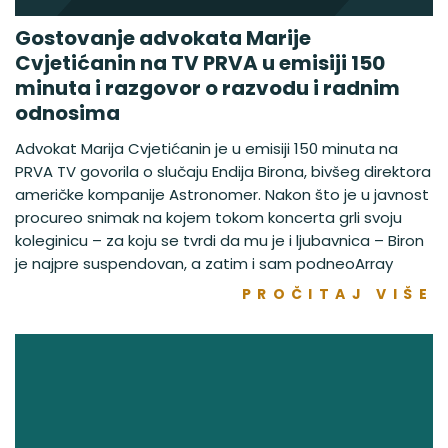
Gostovanje advokata Marije
Cvjetićanin na TV PRVA u emisiji 150
minuta i razgovor o razvodu i radnim
odnosima
Advokat Marija Cvjetićanin je u emisiji 150 minuta na
PRVA TV govorila o slučaju Endija Birona, bivšeg direktora
američke kompanije Astronomer. Nakon što je u javnost
procureo snimak na kojem tokom koncerta grli svoju
koleginicu – za koju se tvrdi da mu je i ljubavnica – Biron
je najpre suspendovan, a zatim i sam podneoArray
PROČITAJ VIŠE