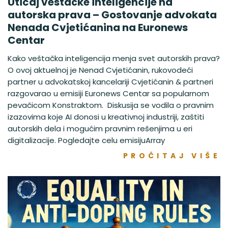
Uticaj veštačke inteligencije na
autorska prava – Gostovanje advokata
Nenada Cvjetićanina na Euronews
Centar
Kako veštačka inteligencija menja svet autorskih prava?
O ovoj aktuelnoj je Nenad Cvjetićanin, rukovodeći
partner u advokatskoj kancelariji Cvjetićanin & partneri
razgovarao u emisiji Euronews Centar sa popularnom
pevačicom Konstraktom. Diskusija se vodila o pravnim
izazovima koje AI donosi u kreativnoj industriji, zaštiti
autorskih dela i mogućim pravnim rešenjima u eri
digitalizacije. Pogledajte celu emisijuArray
PROČITAJ VIŠE