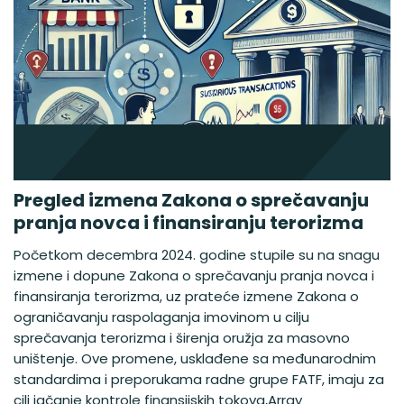
Pregled izmena Zakona o sprečavanju
pranja novca i finansiranju terorizma
Početkom decembra 2024. godine stupile su na snagu
izmene i dopune Zakona o sprečavanju pranja novca i
finansiranja terorizma, uz prateće izmene Zakona o
ograničavanju raspolaganja imovinom u cilju
sprečavanja terorizma i širenja oružja za masovno
uništenje. Ove promene, usklađene sa međunarodnim
standardima i preporukama radne grupe FATF, imaju za
cilj jačanje kontrole finansijskih tokova,Array