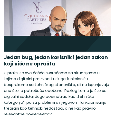
Jedan bug, jedan korisnik i jedan zakon
koji više ne oprašta
U praksi se sve češće susrećemo sa situacijama u
kojima digitalni proizvodi i usluge funkcionišu
besprekorno sa tehničkog stanovišta, ali ne ispunjavaju
ono što je potrošaču obećano. Razlog tome je što se
digitalni sadržaj dugo posmatrao kao „tehnička
kategorija“, pa su problemi u njegovom funkcionisanju
tretirani kao tehnički nedostaci, a ne kao pravno
relevantne povredeArray