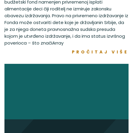
budžetski fond namenjen privremenoj isplati
alimentacije deci čiji roditelj ne izmiruje zakonsku
obavezu izdržavanja. Pravo na privremeno izdržavanje iz
Fonda može ostvariti dete koje je državljanin Srbije, da
je za njega doneta pravnosnažna sudska presuda
kojom je utvrđeno izdržavanje, i da ima status izvršnog
poverioca – što značiArray
PROČITAJ VIŠE