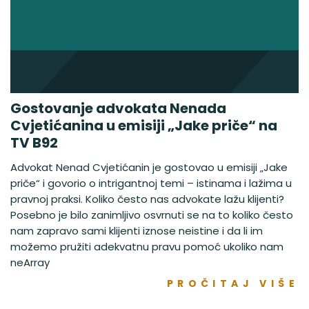
Gostovanje advokata Nenada
Cvjetićanina u emisiji „Jake priče“ na
TV B92
Advokat Nenad Cvjetićanin je gostovao u emisiji „Jake
priče“ i govorio o intrigantnoj temi – istinama i lažima u
pravnoj praksi. Koliko često nas advokate lažu klijenti?
Posebno je bilo zanimljivo osvrnuti se na to koliko često
nam zapravo sami klijenti iznose neistine i da li im
možemo pružiti adekvatnu pravu pomoć ukoliko nam
neArray
PROČITAJ VIŠE