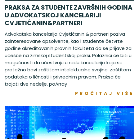
PRAKSA ZA STUDENTE ZAVRŠNIH GODINA
U ADVOKATSKOJ KANCELARIJI
CVJETIĆANIN&PARTNERI
Advokatska kancelarija Cvjetićanin & partneri poziva
zainteresovane apsolvente, kao i studente četvrte
godine akreditovanih pravnih fakulteta da se prijave za
učešće na zimskoj studentskoj praksi. Polaznici će biti u
mogućnosti da učestvuju u radu kancelarije koja se
pretežno bavi zaštitom intelektualne svojine, zaštitom
podataka o ličnosti i privrednim pravom. Praksa će
trajati dve nedelje, poArray
PROČITAJ VIŠE