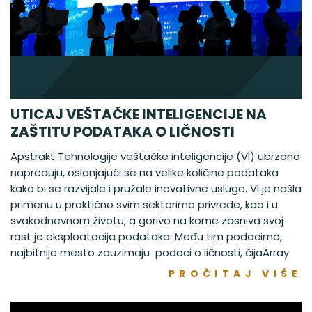
UTICAJ VEŠTAČKE INTELIGENCIJE NA
ZAŠTITU PODATAKA O LIČNOSTI
Apstrakt Tehnologije veštačke inteligencije (VI) ubrzano
napreduju, oslanjajući se na velike količine podataka
kako bi se razvijale i pružale inovativne usluge. VI je našla
primenu u praktično svim sektorima privrede, kao i u
svakodnevnom životu, a gorivo na kome zasniva svoj
rast je eksploatacija podataka. Među tim podacima,
najbitnije mesto zauzimaju podaci o ličnosti, čijaArray
PROČITAJ VIŠE