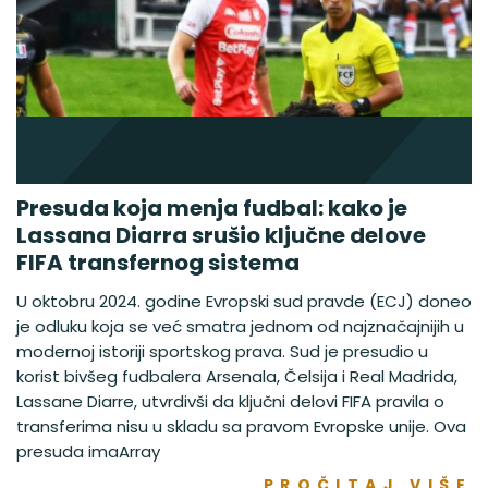
Presuda koja menja fudbal: kako je
Lassana Diarra srušio ključne delove
FIFA transfernog sistema
U oktobru 2024. godine Evropski sud pravde (ECJ) doneo
je odluku koja se već smatra jednom od najznačajnijih u
modernoj istoriji sportskog prava. Sud je presudio u
korist bivšeg fudbalera Arsenala, Čelsija i Real Madrida,
Lassane Diarre, utvrdivši da ključni delovi FIFA pravila o
transferima nisu u skladu sa pravom Evropske unije. Ova
presuda imaArray
PROČITAJ VIŠE