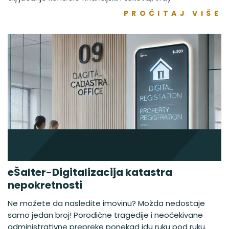
PROČITAJ VIŠE
eŠalter-Digitalizacija katastra
nepokretnosti
Ne možete da nasledite imovinu? Možda nedostaje
samo jedan broj! Porodične tragedije i neočekivane
administrativne prepreke ponekad idu ruku pod ruku.