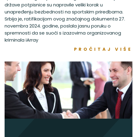
države potpisnice su napravile veliki korak u
unapređenju bezbednosti na sportskim priredbama.
Srbija je, ratifikacijom ovog značajnog dokumenta 27.
novembra 2024. godine, poslala jasnu poruku o
spremnosti da se suoči s izazovima organizovanog
kriminala iArray
PROČITAJ VIŠE