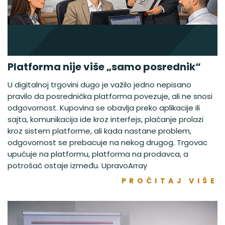
Platforma nije više „samo posrednik“
U digitalnoj trgovini dugo je važilo jedno nepisano
pravilo da posrednička platforma povezuje, ali ne snosi
odgovornost. Kupovina se obavlja preko aplikacije ili
sajta, komunikacija ide kroz interfejs, plaćanje prolazi
kroz sistem platforme, ali kada nastane problem,
odgovornost se prebacuje na nekog drugog. Trgovac
upućuje na platformu, platforma na prodavca, a
potrošač ostaje između. UpravoArray
PROČITAJ VIŠE