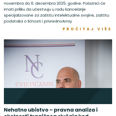
novembra do 6. decembra 2025. godine. Polaznici će
imati priliku da učestvuju u radu kancelarije
specijalizovane za zaštitu intelektualne svojine, zaštitu
podataka o ličnosti i privrednoArray
PROČITAJ VIŠE
Nehatno ubistvo – pravna analiza i