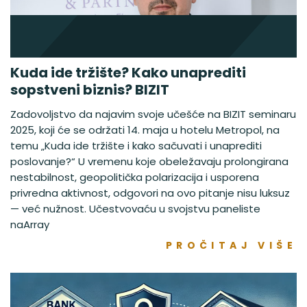
Kuda ide tržište? Kako unaprediti
sopstveni biznis? BIZIT
Zadovoljstvo da najavim svoje učešće na BIZIT seminaru
2025, koji će se održati 14. maja u hotelu Metropol, na
temu „Kuda ide tržište i kako sačuvati i unaprediti
poslovanje?“ U vremenu koje obeležavaju prolongirana
nestabilnost, geopolitička polarizacija i usporena
privredna aktivnost, odgovori na ovo pitanje nisu luksuz
— već nužnost. Učestvovaću u svojstvu paneliste
naArray
PROČITAJ VIŠE