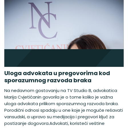
Uloga advokata u pregovorima kod
sporazumnog razvoda braka
Na nedavnom gostovanju na TV Studio B, advokatica
Marija Cvjetićanin govorila je o tome koliko je važna
uloga advokata prilikom sporazumnog razvoda braka.
Porodični odnosi spadaju u one koje je moguće rešavati
vansudski, a upravo su medijacija i pregovori ključ za
postizanje dogovora.Advokati, koristeći veštine