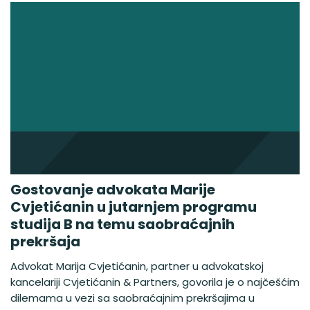
Gostovanje advokata Marije
Cvjetićanin u jutarnjem programu
studija B na temu saobraćajnih
prekršaja
Advokat Marija Cvjetićanin, partner u advokatskoj
kancelariji Cvjetićanin & Partners, govorila je o najčešćim
dilemama u vezi sa saobraćajnim prekršajima u