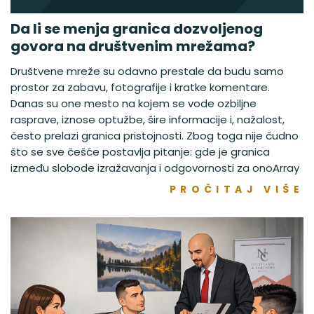
Da li se menja granica dozvoljenog
govora na društvenim mrežama?
Društvene mreže su odavno prestale da budu samo
prostor za zabavu, fotografije i kratke komentare.
Danas su one mesto na kojem se vode ozbiljne
rasprave, iznose optužbe, šire informacije i, nažalost,
često prelazi granica pristojnosti. Zbog toga nije čudno
što se sve češće postavlja pitanje: gde je granica
između slobode izražavanja i odgovornosti za onoArray
PROČITAJ VIŠE