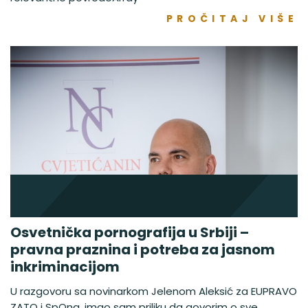
PROČITAJ VIŠE
Osvetnička pornografija u Srbiji –
pravna praznina i potreba za jasnom
inkriminacijom
U razgovoru sa novinarkom Jelenom Aleksić za EUPRAVO
ZATO i SpOna, imao sam priliku da govorim o sve