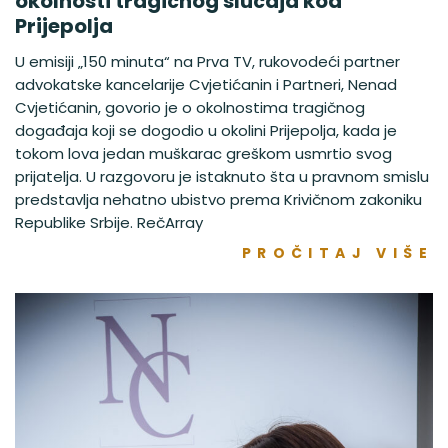
okolnosti tragičnog slučaja kod
Prijepolja
U emisiji „150 minuta“ na Prva TV, rukovodeći partner
advokatske kancelarije Cvjetićanin i Partneri, Nenad
Cvjetićanin, govorio je o okolnostima tragičnog
događaja koji se dogodio u okolini Prijepolja, kada je
tokom lova jedan muškarac greškom usmrtio svog
prijatelja. U razgovoru je istaknuto šta u pravnom smislu
predstavlja nehatno ubistvo prema Krivičnom zakoniku
Republike Srbije. RečArray
PROČITAJ VIŠE