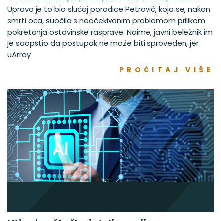
Upravo je to bio slučaj porodice Petrović, koja se, nakon
smrti oca, suočila s neočekivanim problemom prilikom
pokretanja ostavinske rasprave. Naime, javni beležnik im
je saopštio da postupak ne može biti sproveden, jer
uArray
PROČITAJ VIŠE