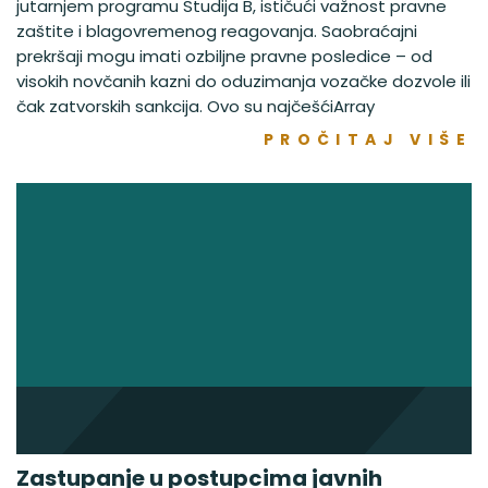
jutarnjem programu Studija B, ističući važnost pravne
zaštite i blagovremenog reagovanja. Saobraćajni
prekršaji mogu imati ozbiljne pravne posledice – od
visokih novčanih kazni do oduzimanja vozačke dozvole ili
čak zatvorskih sankcija. Ovo su najčešćiArray
PROČITAJ VIŠE
Zastupanje u postupcima javnih