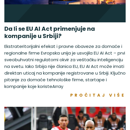
Da li se EU AI Act primenjuje na
kompanije u Srbiji?
Ekstrateritorijalni efekat i pravne obaveze za domaće i
regionalne firme Evropska unija je usvojila EU AI Act – prvi
sveobuhvatni regulatorni okvir za veštačku inteligenciju
na svetu. Iako Srbija nije članica EU, EU AI Act može imati
direktan uticaj na kompanije registrovane u Srbiji. Ključno
pitanje za domaće tehnološke firme, startape i
kompanije koje koristeArray
PROČITAJ VIŠE