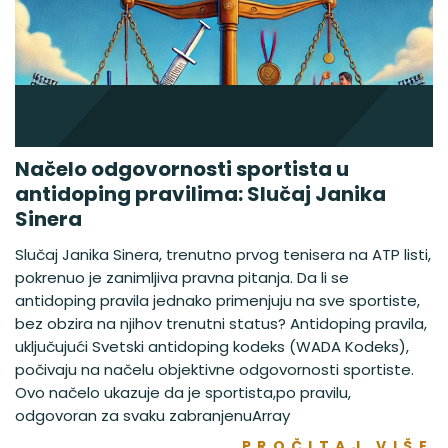
Načelo odgovornosti sportista u
antidoping pravilima: Slučaj Janika
Sinera
Slučaj Janika Sinera, trenutno prvog tenisera na ATP listi,
pokrenuo je zanimljiva pravna pitanja. Da li se
antidoping pravila jednako primenjuju na sve sportiste,
bez obzira na njihov trenutni status? Antidoping pravila,
uključujući Svetski antidoping kodeks (WADA Kodeks),
počivaju na načelu objektivne odgovornosti sportiste.
Ovo načelo ukazuje da je sportista,po pravilu,
odgovoran za svaku zabranjenuArray
PROČITAJ VIŠE