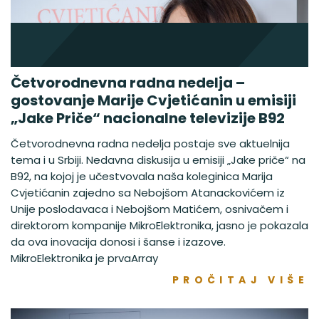
Četvorodnevna radna nedelja –
gostovanje Marije Cvjetićanin u emisiji
„Jake Priče“ nacionalne televizije B92
Četvorodnevna radna nedelja postaje sve aktuelnija
tema i u Srbiji. Nedavna diskusija u emisiji „Jake priče“ na
B92, na kojoj je učestvovala naša koleginica Marija
Cvjetićanin zajedno sa Nebojšom Atanackovićem iz
Unije poslodavaca i Nebojšom Matićem, osnivačem i
direktorom kompanije MikroElektronika, jasno je pokazala
da ova inovacija donosi i šanse i izazove.
MikroElektronika je prvaArray
PROČITAJ VIŠE