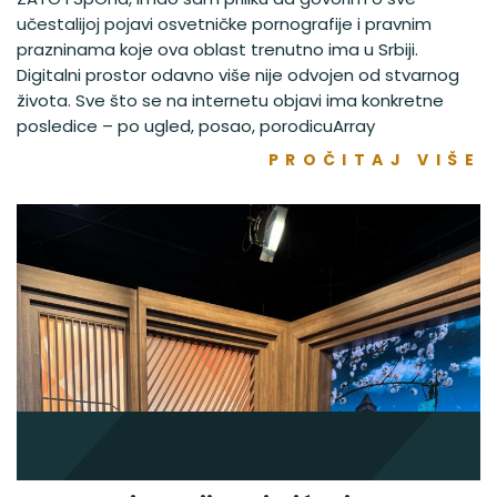
učestalijoj pojavi osvetničke pornografije i pravnim
prazninama koje ova oblast trenutno ima u Srbiji.
Digitalni prostor odavno više nije odvojen od stvarnog
života. Sve što se na internetu objavi ima konkretne
posledice – po ugled, posao, porodicuArray
PROČITAJ VIŠE