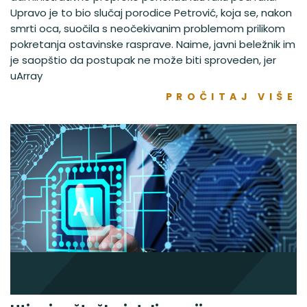
Upravo je to bio slučaj porodice Petrović, koja se, nakon
smrti oca, suočila s neočekivanim problemom prilikom
pokretanja ostavinske rasprave. Naime, javni beležnik im
je saopštio da postupak ne može biti sproveden, jer
uArray
PROČITAJ VIŠE