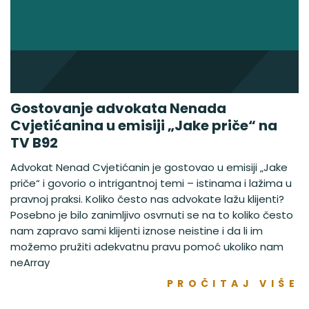
Gostovanje advokata Nenada
Cvjetićanina u emisiji „Jake priče“ na
TV B92
Advokat Nenad Cvjetićanin je gostovao u emisiji „Jake
priče“ i govorio o intrigantnoj temi – istinama i lažima u
pravnoj praksi. Koliko često nas advokate lažu klijenti?
Posebno je bilo zanimljivo osvrnuti se na to koliko često
nam zapravo sami klijenti iznose neistine i da li im
možemo pružiti adekvatnu pravu pomoć ukoliko nam
neArray
PROČITAJ VIŠE