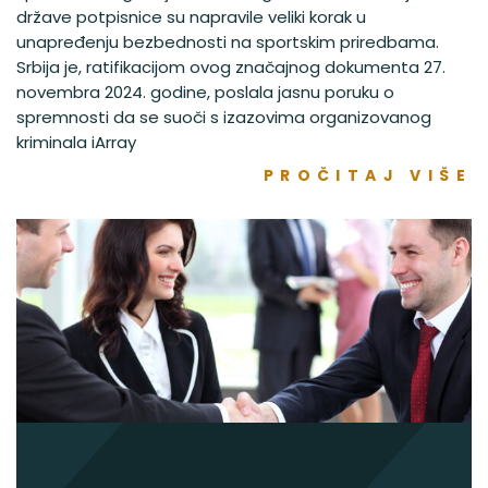
države potpisnice su napravile veliki korak u
unapređenju bezbednosti na sportskim priredbama.
Srbija je, ratifikacijom ovog značajnog dokumenta 27.
novembra 2024. godine, poslala jasnu poruku o
spremnosti da se suoči s izazovima organizovanog
kriminala iArray
PROČITAJ VIŠE