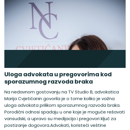
Uloga advokata u pregovorima kod
sporazumnog razvoda braka
Na nedavnom gostovanju na TV Studio B, advokatica
Marija Cvjetićanin govorila je o tome koliko je važna
uloga advokata prilikom sporazumnog razvoda braka.
Porodični odnosi spadaju u one koje je moguće rešavati
vansudski, a upravo su medijacija i pregovori ključ za
postizanje dogovora.Advokati, koristeći veštine