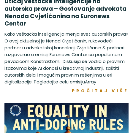
Uticaj veštačke inteligencije na
autorska prava – Gostovanje advokata
Nenada Cvjetićanina na Euronews
Centar
Kako veštačka inteligencija menja svet autorskih prava?
O ovoj aktuelnoj je Nenad Cvjetićanin, rukovodeći
partner u advokatskoj kancelariji Cvjetićanin & partneri
razgovarao u emisiji Euronews Centar sa popularnom
pevačicom Konstraktom. Diskusija se vodila o pravnim
izazovima koje AI donosi u kreativnoj industriji, zaštiti
autorskih dela i mogućim pravnim rešenjima u eri
digitalizacije. Pogledajte celu emisijuArray
PROČITAJ VIŠE