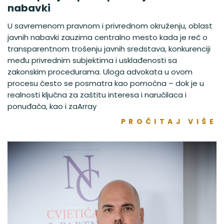
nabavki
U savremenom pravnom i privrednom okruženju, oblast
javnih nabavki zauzima centralno mesto kada je reč o
transparentnom trošenju javnih sredstava, konkurenciji
među privrednim subjektima i usklađenosti sa
zakonskim procedurama. Uloga advokata u ovom
procesu često se posmatra kao pomoćna – dok je u
realnosti ključna za zaštitu interesa i naručilaca i
ponuđača, kao i zaArray
PROČITAJ VIŠE