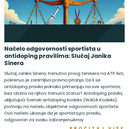
Načelo odgovornosti sportista u
antidoping pravilima: Slučaj Janika
Sinera
Slučaj Janika Sinera, trenutno prvog tenisera na ATP listi,
pokrenuo je zanimljiva pravna pitanja. Da li se
antidoping pravila jednako primenjuju na sve sportiste,
bez obzira na njihov trenutni status? Antidoping pravila,
uključujući Svetski antidoping kodeks (WADA Kodeks),
počivaju na načelu objektivne odgovornosti sportiste.
Ovo načelo ukazuje da je sportista,po pravilu,
odgovoran za svaku zabranjenuArray
PROČITAJ VIŠE