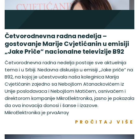
Četvorodnevna radna nedelja –
gostovanje Marije Cvjetićanin u emisiji
„Jake Priče“ nacionalne televizije B92
Četvorodnevna radna nedelja postaje sve aktuelnija
tema i u Srbiji. Nedavna diskusija u emisiji „Jake priče“ na
B92, na kojoj je učestvovala naša koleginica Marija
Cvjetićanin zajedno sa Nebojšom Atanackovićem iz
Unije poslodavaca i Nebojšom Matićem, osnivačem i
direktorom kompanije MikroElektronika, jasno je pokazala
da ova inovacija donosi i šanse i izazove.
MikroElektronika je prvaArray
PROČITAJ VIŠE