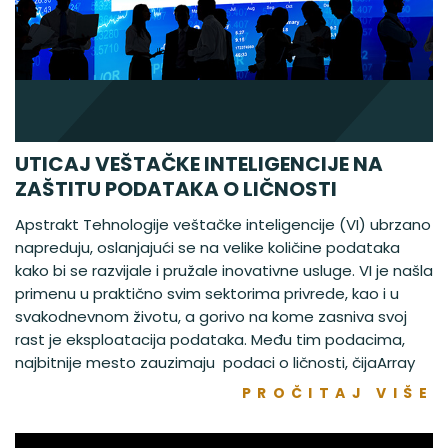
UTICAJ VEŠTAČKE INTELIGENCIJE NA
ZAŠTITU PODATAKA O LIČNOSTI
Apstrakt Tehnologije veštačke inteligencije (VI) ubrzano
napreduju, oslanjajući se na velike količine podataka
kako bi se razvijale i pružale inovativne usluge. VI je našla
primenu u praktično svim sektorima privrede, kao i u
svakodnevnom životu, a gorivo na kome zasniva svoj
rast je eksploatacija podataka. Među tim podacima,
najbitnije mesto zauzimaju podaci o ličnosti, čijaArray
PROČITAJ VIŠE