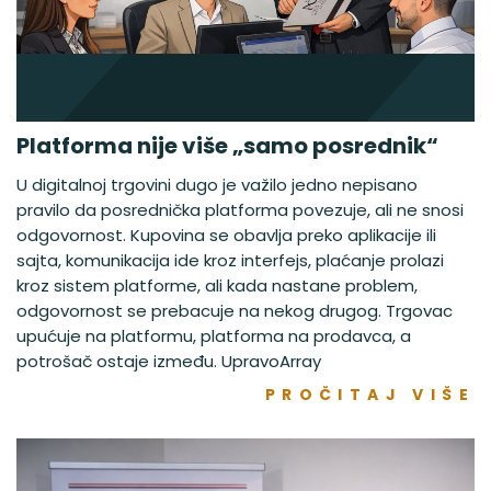
Platforma nije više „samo posrednik“
U digitalnoj trgovini dugo je važilo jedno nepisano
pravilo da posrednička platforma povezuje, ali ne snosi
odgovornost. Kupovina se obavlja preko aplikacije ili
sajta, komunikacija ide kroz interfejs, plaćanje prolazi
kroz sistem platforme, ali kada nastane problem,
odgovornost se prebacuje na nekog drugog. Trgovac
upućuje na platformu, platforma na prodavca, a
potrošač ostaje između. UpravoArray
PROČITAJ VIŠE