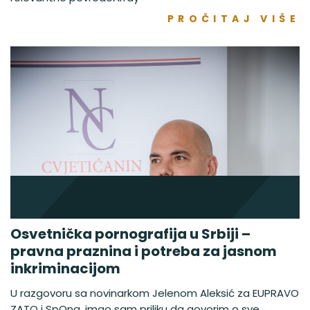
PROČITAJ VIŠE
Osvetnička pornografija u Srbiji –
pravna praznina i potreba za jasnom
inkriminacijom
U razgovoru sa novinarkom Jelenom Aleksić za EUPRAVO
ZATO i SpOna, imao sam priliku da govorim o sve