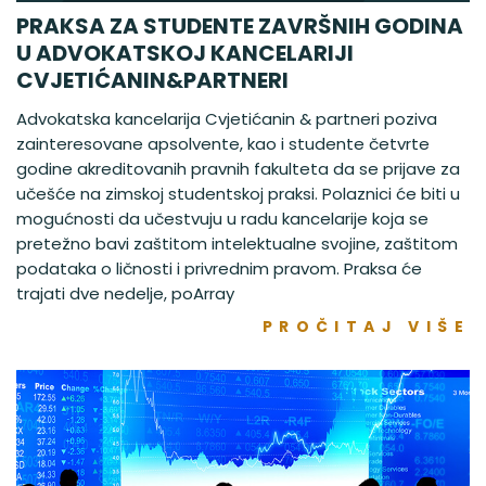
PRAKSA ZA STUDENTE ZAVRŠNIH GODINA
U ADVOKATSKOJ KANCELARIJI
CVJETIĆANIN&PARTNERI
Advokatska kancelarija Cvjetićanin & partneri poziva
zainteresovane apsolvente, kao i studente četvrte
godine akreditovanih pravnih fakulteta da se prijave za
učešće na zimskoj studentskoj praksi. Polaznici će biti u
mogućnosti da učestvuju u radu kancelarije koja se
pretežno bavi zaštitom intelektualne svojine, zaštitom
podataka o ličnosti i privrednim pravom. Praksa će
trajati dve nedelje, poArray
PROČITAJ VIŠE