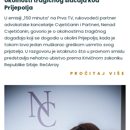
okolnosti tragičnog slučaja kod
Prijepolja
U emisiji „150 minuta“ na Prva TV, rukovodeći partner
advokatske kancelarije Cvjetićanin i Partneri, Nenad
Cvjetićanin, govorio je o okolnostima tragičnog
događaja koji se dogodio u okolini Prijepolja, kada je
tokom lova jedan muškarac greškom usmrtio svog
prijatelja. U razgovoru je istaknuto šta u pravnom smislu
predstavlja nehatno ubistvo prema Krivičnom zakoniku
Republike Srbije. RečArray
PROČITAJ VIŠE