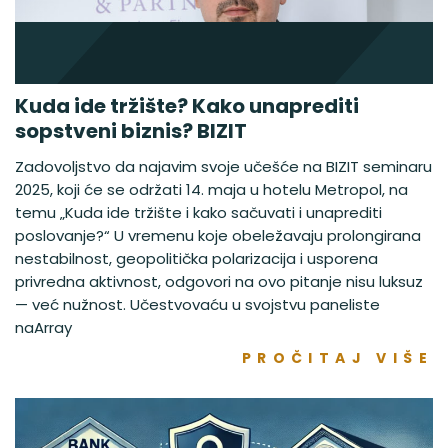
Kuda ide tržište? Kako unaprediti
sopstveni biznis? BIZIT
Zadovoljstvo da najavim svoje učešće na BIZIT seminaru
2025, koji će se održati 14. maja u hotelu Metropol, na
temu „Kuda ide tržište i kako sačuvati i unaprediti
poslovanje?“ U vremenu koje obeležavaju prolongirana
nestabilnost, geopolitička polarizacija i usporena
privredna aktivnost, odgovori na ovo pitanje nisu luksuz
— već nužnost. Učestvovaću u svojstvu paneliste
naArray
PROČITAJ VIŠE