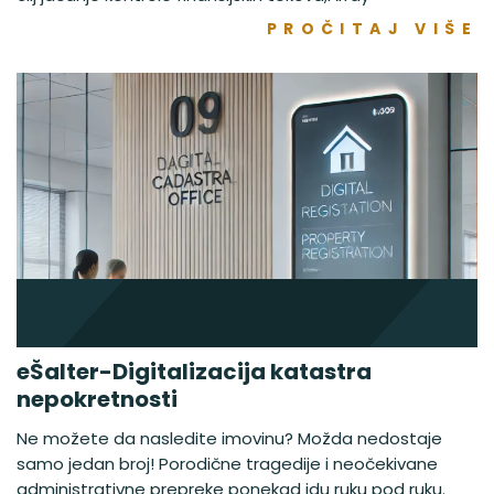
PROČITAJ VIŠE
eŠalter-Digitalizacija katastra
nepokretnosti
Ne možete da nasledite imovinu? Možda nedostaje
samo jedan broj! Porodične tragedije i neočekivane
administrativne prepreke ponekad idu ruku pod ruku.