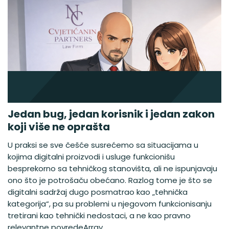
Jedan bug, jedan korisnik i jedan zakon
koji više ne oprašta
U praksi se sve češće susrećemo sa situacijama u
kojima digitalni proizvodi i usluge funkcionišu
besprekorno sa tehničkog stanovišta, ali ne ispunjavaju
ono što je potrošaču obećano. Razlog tome je što se
digitalni sadržaj dugo posmatrao kao „tehnička
kategorija“, pa su problemi u njegovom funkcionisanju
tretirani kao tehnički nedostaci, a ne kao pravno
relevantne povredeArray