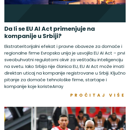
Da li se EU AI Act primenjuje na
kompanije u Srbiji?
Ekstrateritorijalni efekat i pravne obaveze za domaće i
regionalne firme Evropska unija je usvojila EU AI Act – prvi
sveobuhvatni regulatorni okvir za veštačku inteligenciju
na svetu. Iako Srbija nije članica EU, EU AI Act može imati
direktan uticaj na kompanije registrovane u Srbiji. Ključno
pitanje za domaće tehnološke firme, startape i
kompanije koje koristeArray
PROČITAJ VIŠE