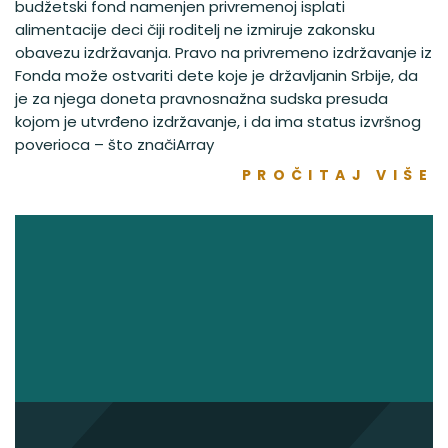
budžetski fond namenjen privremenoj isplati
alimentacije deci čiji roditelj ne izmiruje zakonsku
obavezu izdržavanja. Pravo na privremeno izdržavanje iz
Fonda može ostvariti dete koje je državljanin Srbije, da
je za njega doneta pravnosnažna sudska presuda
kojom je utvrđeno izdržavanje, i da ima status izvršnog
poverioca – što značiArray
PROČITAJ VIŠE