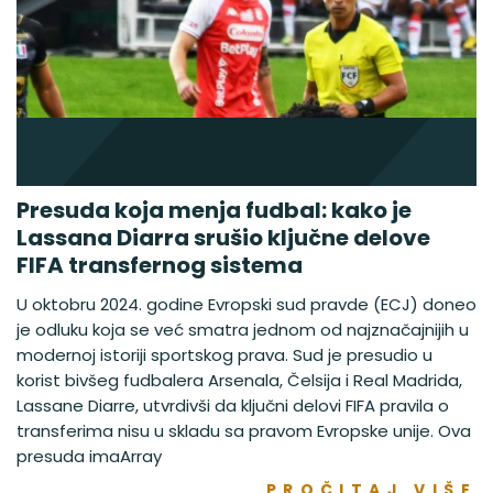
Presuda koja menja fudbal: kako je
Lassana Diarra srušio ključne delove
FIFA transfernog sistema
U oktobru 2024. godine Evropski sud pravde (ECJ) doneo
je odluku koja se već smatra jednom od najznačajnijih u
modernoj istoriji sportskog prava. Sud je presudio u
korist bivšeg fudbalera Arsenala, Čelsija i Real Madrida,
Lassane Diarre, utvrdivši da ključni delovi FIFA pravila o
transferima nisu u skladu sa pravom Evropske unije. Ova
presuda imaArray
PROČITAJ VIŠE