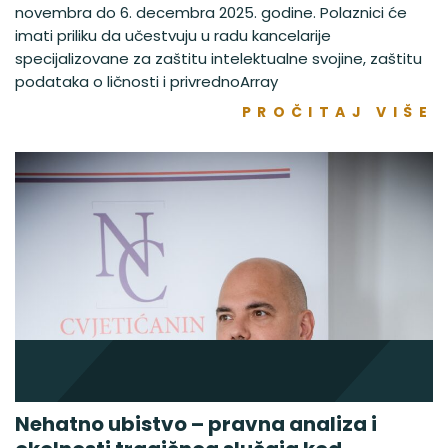
novembra do 6. decembra 2025. godine. Polaznici će
imati priliku da učestvuju u radu kancelarije
specijalizovane za zaštitu intelektualne svojine, zaštitu
podataka o ličnosti i privrednoArray
PROČITAJ VIŠE
Nehatno ubistvo – pravna analiza i