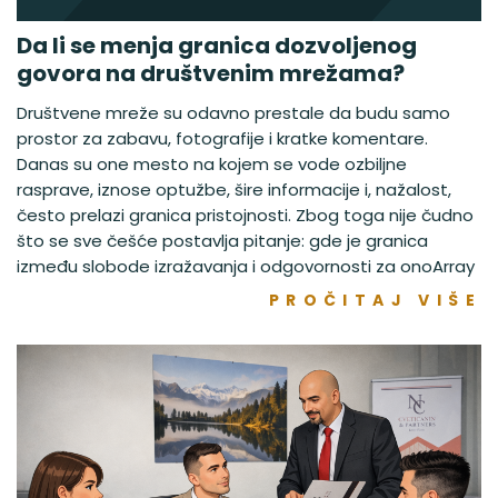
Da li se menja granica dozvoljenog
govora na društvenim mrežama?
Društvene mreže su odavno prestale da budu samo
prostor za zabavu, fotografije i kratke komentare.
Danas su one mesto na kojem se vode ozbiljne
rasprave, iznose optužbe, šire informacije i, nažalost,
često prelazi granica pristojnosti. Zbog toga nije čudno
što se sve češće postavlja pitanje: gde je granica
između slobode izražavanja i odgovornosti za onoArray
PROČITAJ VIŠE