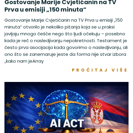
Gostovanje Marije Cvjetićanin na TV
Prva u emisiji „150 minuta“
Gostovanje Marije Cvjetićanin na TV Prva u emisiji „150
minuta“ otvorilo je nekoliko pitanja koja se u praksi
javljaju mnogo češće nego što ljudi očekuju – posebno
kada je reč o nasledjivanju nepokretnosti. Testament je
često prva asocijacija kada govorimo o nasledjivanju, ali
ono što se zanemaruje jeste da forma nije stvar izbora
„kako nam jeArray
PROČITAJ VIŠE