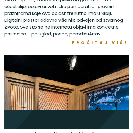
učestalijoj pojavi osvetničke pornografije i pravnim
prazninama koje ova oblast trenutno ima u Srbiji.
Digitalni prostor odavno više nije odvojen od stvarnog
života. Sve što se na internetu objavi ima konkretne
posledice – po ugled, posao, porodicuArray
PROČITAJ VIŠE