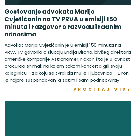
Gostovanje advokata Marije
Cvjetićanin na TV PRVA u emisiji 150
minuta i razgovor o razvodu i radnim
odnosima
Advokat Marija Cvjetićanin je u emisiji 150 minuta na
PRVA TV govorila o slučaju Endija Birona, bivšeg direktora
američke kompanije Astronomer. Nakon što je u javnost
procureo snimak na kojem tokom koncerta grli svoju
koleginicu – za koju se tvrdi da mu je i ljubavnica – Biron
je najpre suspendovan, a zatim i sam podneoArray
PROČITAJ VIŠE