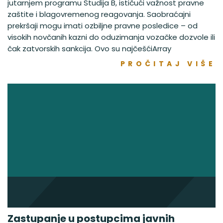
jutarnjem programu Studija B, ističući važnost pravne
zaštite i blagovremenog reagovanja. Saobraćajni
prekršaji mogu imati ozbiljne pravne posledice – od
visokih novčanih kazni do oduzimanja vozačke dozvole ili
čak zatvorskih sankcija. Ovo su najčešćiArray
PROČITAJ VIŠE
Zastupanje u postupcima javnih