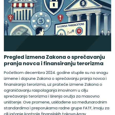
Pregled izmena Zakona o sprečavanju
pranja novca i finansiranju terorizma
Početkom decembra 2024. godine stupile su na snagu
izmene i dopune Zakona o sprečavanju pranja novca i
finansiranja terorizma, uz prateće izmene Zakona o
ograničavanju raspolaganja imovinom u cilju
sprečavanja terorizma i širenja oružja za masovno
uništenje. Ove promene, usklađene sa međunarodnim
standardima i preporukama radne grupe FATF, imaju za
cilj jačanje kontrole finansijskih tokova,Array