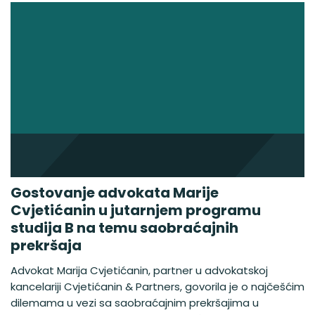
Gostovanje advokata Marije
Cvjetićanin u jutarnjem programu
studija B na temu saobraćajnih
prekršaja
Advokat Marija Cvjetićanin, partner u advokatskoj
kancelariji Cvjetićanin & Partners, govorila je o najčešćim
dilemama u vezi sa saobraćajnim prekršajima u