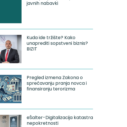
javnih nabavki
Kuda ide tržište? Kako
unaprediti sopstveni biznis?
BIZIT
Pregled izmena Zakona o
sprečavanju pranja novca i
finansiranju terorizma
eŠalter-Digitalizacija katastra
nepokretnosti