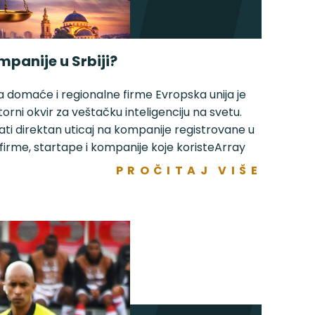
mpanije u Srbiji?
za domaće i regionalne firme Evropska unija je
orni okvir za veštačku inteligenciju na svetu.
mati direktan uticaj na kompanije registrovane u
 firme, startape i kompanije koje koristeArray
PROČITAJ VIŠE