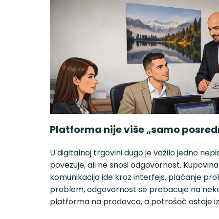
Platforma nije više „samo posred
U digitalnoj trgovini dugo je važilo jedno n
povezuje, ali ne snosi odgovornost. Kupovina s
komunikacija ide kroz interfejs, plaćanje pro
problem, odgovornost se prebacuje na neko
platforma na prodavca, a potrošač ostaje 