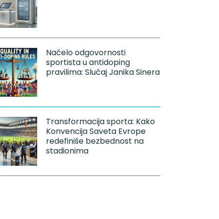
Načelo odgovornosti
sportista u antidoping
pravilima: Slučaj Janika Sinera
Transformacija sporta: Kako
Konvencija Saveta Evrope
redefiniše bezbednost na
stadionima