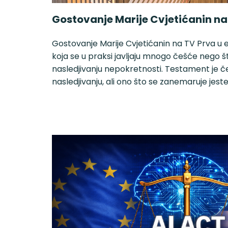
Gostovanje Marije Cvjetićanin na 
Gostovanje Marije Cvjetićanin na TV Prva u emi
koja se u praksi javljaju mnogo češće nego š
nasledjivanju nepokretnosti. Testament je č
nasledjivanju, ali ono što se zanemaruje jes