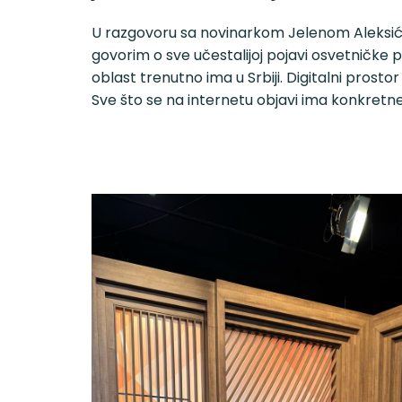
U razgovoru sa novinarkom Jelenom Aleksić
govorim o sve učestalijoj pojavi osvetničke
oblast trenutno ima u Srbiji. Digitalni prosto
Sve što se na internetu objavi ima konkretn