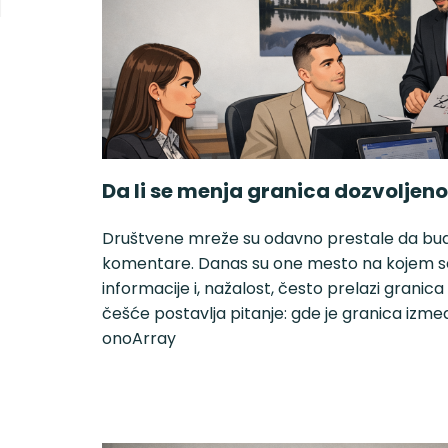
Da li se menja granica dozvolje
Društvene mreže su odavno prestale da budu
komentare. Danas su one mesto na kojem se 
informacije i, nažalost, često prelazi granica
češće postavlja pitanje: gde je granica izme
onoArray