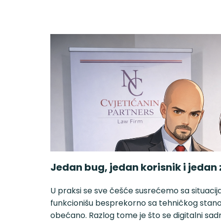
Jedan bug, jedan korisnik i jedan 
U praksi se sve češće susrećemo sa situacijam
funkcionišu besprekorno sa tehničkog stanovi
obećano. Razlog tome je što se digitalni sa