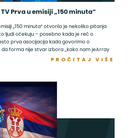
TV Prva u emisiji „150 minuta“
siji „150 minuta“ otvorilo je nekoliko pitanja
to ljudi očekuju – posebno kada je reč o
esto prva asocijacija kada govorimo o
te da forma nije stvar izbora „kako nam jeArray
PROČITAJ VIŠE