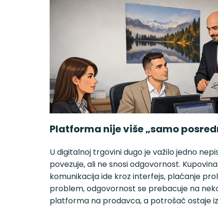
Platforma nije više „samo posred
U digitalnoj trgovini dugo je važilo jedno n
povezuje, ali ne snosi odgovornost. Kupovina s
komunikacija ide kroz interfejs, plaćanje pro
problem, odgovornost se prebacuje na neko
platforma na prodavca, a potrošač ostaje 