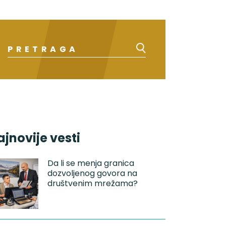
ajnovije vesti
Da li se menja granica
dozvoljenog govora na
društvenim mrežama?