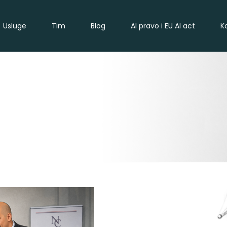
Usluge
Tim
Blog
AI pravo i EU AI act
K