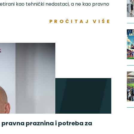
etirani kao tehnički nedostaci, a ne kao pravno
PROČITAJ VIŠE
– pravna praznina i potreba za