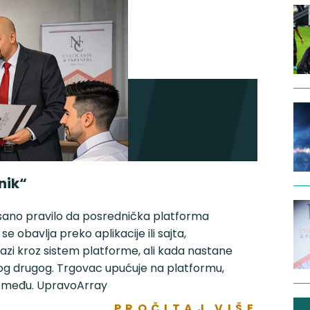
nik“
episano pravilo da posrednička platforma
e obavlja preko aplikacije ili sajta,
lazi kroz sistem platforme, ali kada nastane
g drugog. Trgovac upućuje na platformu,
između. UpravoArray
PROČITAJ VIŠE