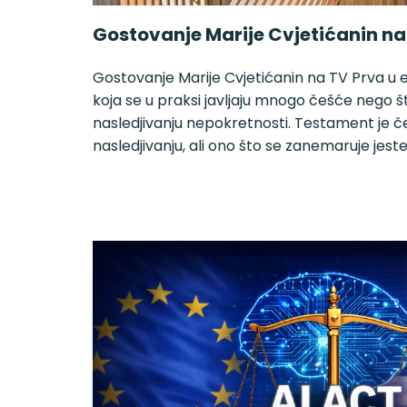
Gostovanje Marije Cvjetićanin na 
Gostovanje Marije Cvjetićanin na TV Prva u emi
koja se u praksi javljaju mnogo češće nego š
nasledjivanju nepokretnosti. Testament je č
nasledjivanju, ali ono što se zanemaruje jes