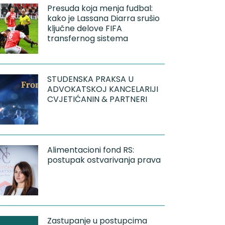
Presuda koja menja fudbal:
kako je Lassana Diarra srušio
ključne delove FIFA
transfernog sistema
STUDENSKA PRAKSA U
ADVOKATSKOJ KANCELARIJI
CVJETIĆANIN & PARTNERI
Alimentacioni fond RS:
postupak ostvarivanja prava
Zastupanje u postupcima