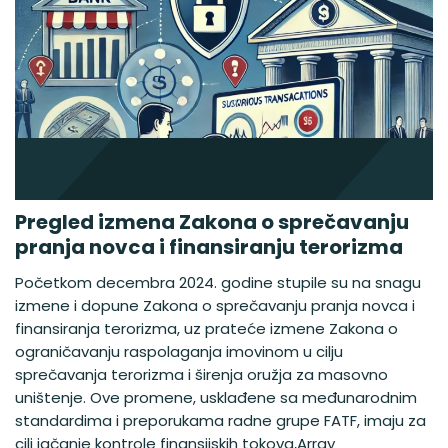
Pregled izmena Zakona o sprečavanju
pranja novca i finansiranju terorizma
Početkom decembra 2024. godine stupile su na snagu
izmene i dopune Zakona o sprečavanju pranja novca i
finansiranja terorizma, uz prateće izmene Zakona o
ograničavanju raspolaganja imovinom u cilju
sprečavanja terorizma i širenja oružja za masovno
uništenje. Ove promene, usklađene sa međunarodnim
standardima i preporukama radne grupe FATF, imaju za
cilj jačanje kontrole finansijskih tokova,Array