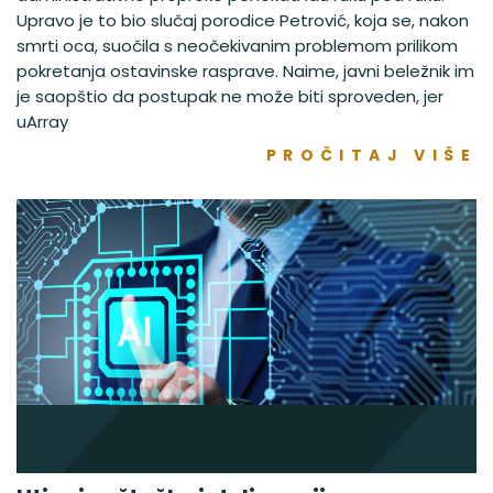
Upravo je to bio slučaj porodice Petrović, koja se, nakon
smrti oca, suočila s neočekivanim problemom prilikom
pokretanja ostavinske rasprave. Naime, javni beležnik im
je saopštio da postupak ne može biti sproveden, jer
uArray
PROČITAJ VIŠE