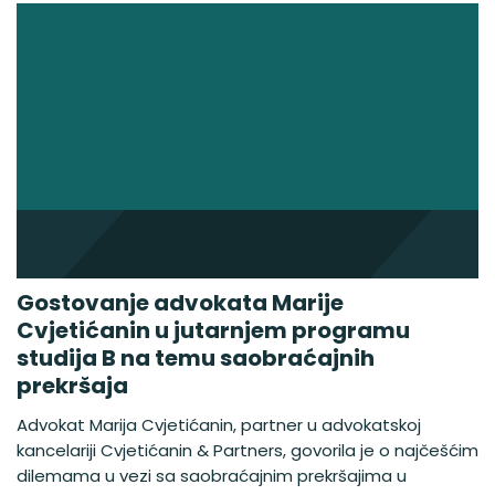
Gostovanje advokata Marije
Cvjetićanin u jutarnjem programu
studija B na temu saobraćajnih
prekršaja
Advokat Marija Cvjetićanin, partner u advokatskoj
kancelariji Cvjetićanin & Partners, govorila je o najčešćim
dilemama u vezi sa saobraćajnim prekršajima u