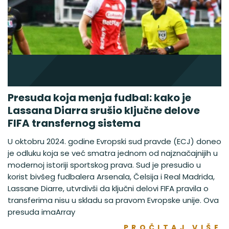
Presuda koja menja fudbal: kako je
Lassana Diarra srušio ključne delove
FIFA transfernog sistema
U oktobru 2024. godine Evropski sud pravde (ECJ) doneo
je odluku koja se već smatra jednom od najznačajnijih u
modernoj istoriji sportskog prava. Sud je presudio u
korist bivšeg fudbalera Arsenala, Čelsija i Real Madrida,
Lassane Diarre, utvrdivši da ključni delovi FIFA pravila o
transferima nisu u skladu sa pravom Evropske unije. Ova
presuda imaArray
PROČITAJ VIŠE