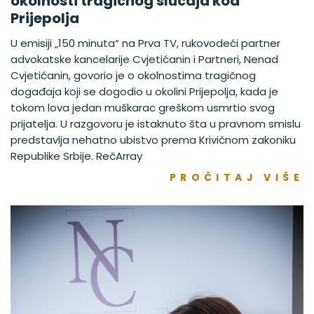
okolnosti tragičnog slučaja kod
Prijepolja
U emisiji „150 minuta“ na Prva TV, rukovodeći partner
advokatske kancelarije Cvjetićanin i Partneri, Nenad
Cvjetićanin, govorio je o okolnostima tragičnog
događaja koji se dogodio u okolini Prijepolja, kada je
tokom lova jedan muškarac greškom usmrtio svog
prijatelja. U razgovoru je istaknuto šta u pravnom smislu
predstavlja nehatno ubistvo prema Krivičnom zakoniku
Republike Srbije. RečArray
PROČITAJ VIŠE