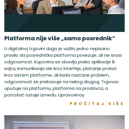
Platforma nije više „samo posrednik“
U digitalnoj trgovini dugo je važilo jedno nepisano
pravilo da posrednička platforma povezuje, ali ne snosi
odgovornost. Kupovina se obavlja preko aplikacije ili
sajta, komunikacija ide kroz interfejs, plaćanje prolazi
kroz sistem platforme, ali kada nastane problem,
odgovornost se prebacuje na nekog drugog. Trgovac
upućuje na platformu, platforma na prodavca, a
potrošač ostaje između. UpravoArray
PROČITAJ VIŠE