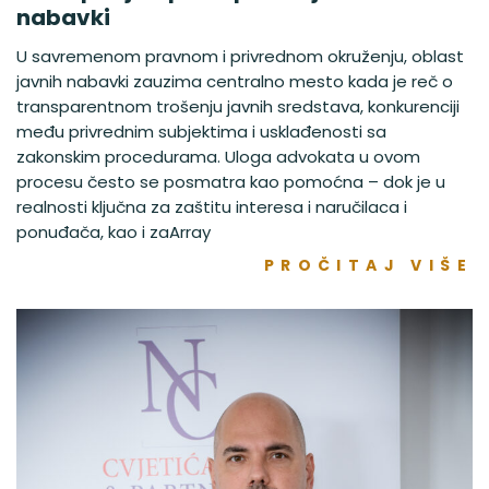
nabavki
U savremenom pravnom i privrednom okruženju, oblast
javnih nabavki zauzima centralno mesto kada je reč o
transparentnom trošenju javnih sredstava, konkurenciji
među privrednim subjektima i usklađenosti sa
zakonskim procedurama. Uloga advokata u ovom
procesu često se posmatra kao pomoćna – dok je u
realnosti ključna za zaštitu interesa i naručilaca i
ponuđača, kao i zaArray
PROČITAJ VIŠE