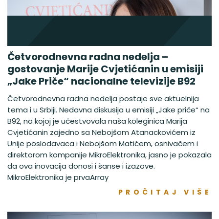
Četvorodnevna radna nedelja –
gostovanje Marije Cvjetićanin u emisiji
„Jake Priče“ nacionalne televizije B92
Četvorodnevna radna nedelja postaje sve aktuelnija
tema i u Srbiji. Nedavna diskusija u emisiji „Jake priče“ na
B92, na kojoj je učestvovala naša koleginica Marija
Cvjetićanin zajedno sa Nebojšom Atanackovićem iz
Unije poslodavaca i Nebojšom Matićem, osnivačem i
direktorom kompanije MikroElektronika, jasno je pokazala
da ova inovacija donosi i šanse i izazove.
MikroElektronika je prvaArray
PROČITAJ VIŠE