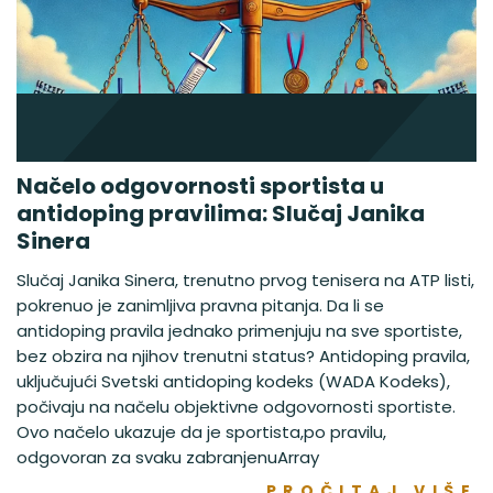
Načelo odgovornosti sportista u
antidoping pravilima: Slučaj Janika
Sinera
Slučaj Janika Sinera, trenutno prvog tenisera na ATP listi,
pokrenuo je zanimljiva pravna pitanja. Da li se
antidoping pravila jednako primenjuju na sve sportiste,
bez obzira na njihov trenutni status? Antidoping pravila,
uključujući Svetski antidoping kodeks (WADA Kodeks),
počivaju na načelu objektivne odgovornosti sportiste.
Ovo načelo ukazuje da je sportista,po pravilu,
odgovoran za svaku zabranjenuArray
PROČITAJ VIŠE