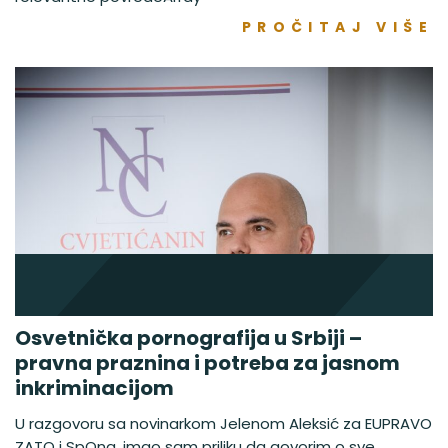
PROČITAJ VIŠE
Osvetnička pornografija u Srbiji –
pravna praznina i potreba za jasnom
inkriminacijom
U razgovoru sa novinarkom Jelenom Aleksić za EUPRAVO
ZATO i SpOna, imao sam priliku da govorim o sve