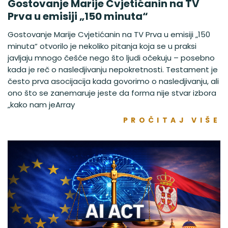
Gostovanje Marije Cvjetićanin na TV
Prva u emisiji „150 minuta“
Gostovanje Marije Cvjetićanin na TV Prva u emisiji „150
minuta“ otvorilo je nekoliko pitanja koja se u praksi
javljaju mnogo češće nego što ljudi očekuju – posebno
kada je reč o nasledjivanju nepokretnosti. Testament je
često prva asocijacija kada govorimo o nasledjivanju, ali
ono što se zanemaruje jeste da forma nije stvar izbora
„kako nam jeArray
PROČITAJ VIŠE