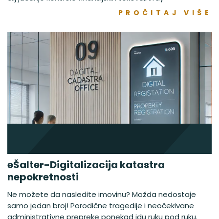
PROČITAJ VIŠE
eŠalter-Digitalizacija katastra
nepokretnosti
Ne možete da nasledite imovinu? Možda nedostaje
samo jedan broj! Porodične tragedije i neočekivane
administrativne prepreke ponekad idu ruku pod ruku.