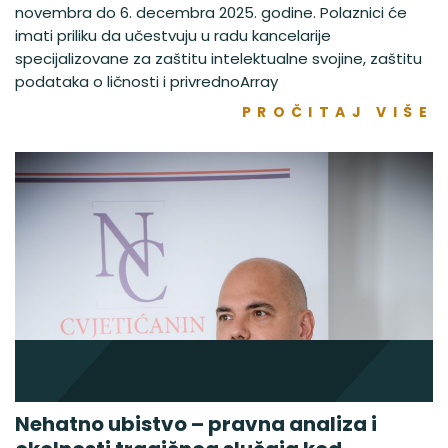
novembra do 6. decembra 2025. godine. Polaznici će
imati priliku da učestvuju u radu kancelarije
specijalizovane za zaštitu intelektualne svojine, zaštitu
podataka o ličnosti i privrednoArray
PROČITAJ VIŠE
Nehatno ubistvo – pravna analiza i