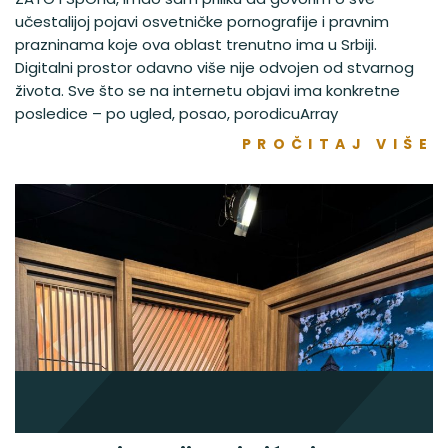
učestalijoj pojavi osvetničke pornografije i pravnim
prazninama koje ova oblast trenutno ima u Srbiji.
Digitalni prostor odavno više nije odvojen od stvarnog
života. Sve što se na internetu objavi ima konkretne
posledice – po ugled, posao, porodicuArray
PROČITAJ VIŠE