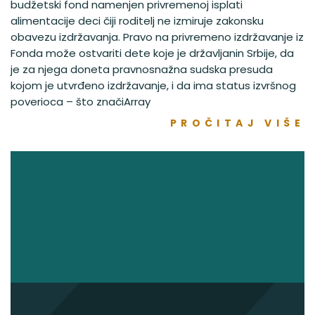
budžetski fond namenjen privremenoj isplati
alimentacije deci čiji roditelj ne izmiruje zakonsku
obavezu izdržavanja. Pravo na privremeno izdržavanje iz
Fonda može ostvariti dete koje je državljanin Srbije, da
je za njega doneta pravnosnažna sudska presuda
kojom je utvrđeno izdržavanje, i da ima status izvršnog
poverioca – što značiArray
PROČITAJ VIŠE