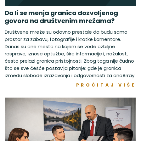
Da li se menja granica dozvoljenog
govora na društvenim mrežama?
Društvene mreže su odavno prestale da budu samo
prostor za zabavu, fotografije i kratke komentare.
Danas su one mesto na kojem se vode ozbiljne
rasprave, iznose optužbe, šire informacije i, nažalost,
često prelazi granica pristojnosti. Zbog toga nije čudno
što se sve češće postavlja pitanje: gde je granica
između slobode izražavanja i odgovornosti za onoArray
PROČITAJ VIŠE