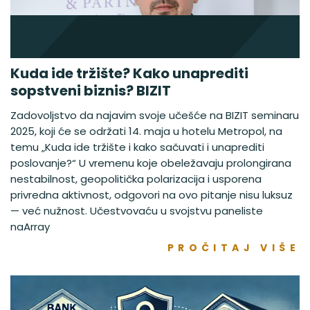
Kuda ide tržište? Kako unaprediti
sopstveni biznis? BIZIT
Zadovoljstvo da najavim svoje učešće na BIZIT seminaru
2025, koji će se održati 14. maja u hotelu Metropol, na
temu „Kuda ide tržište i kako sačuvati i unaprediti
poslovanje?“ U vremenu koje obeležavaju prolongirana
nestabilnost, geopolitička polarizacija i usporena
privredna aktivnost, odgovori na ovo pitanje nisu luksuz
— već nužnost. Učestvovaću u svojstvu paneliste
naArray
PROČITAJ VIŠE