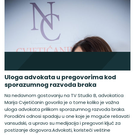
Uloga advokata u pregovorima kod
sporazumnog razvoda braka
Na nedavnom gostovanju na TV Studio B, advokatica
Marija Cvjetićanin govorila je o tome koliko je važna
uloga advokata prilikom sporazumnog razvoda braka.
Porodični odnosi spadaju u one koje je moguće rešavati
vansudski, a upravo su medijacija i pregovori ključ za
postizanje dogovora.Advokati, koristeći veštine