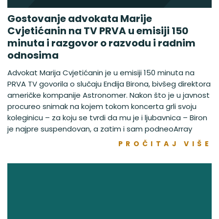
Gostovanje advokata Marije
Cvjetićanin na TV PRVA u emisiji 150
minuta i razgovor o razvodu i radnim
odnosima
Advokat Marija Cvjetićanin je u emisiji 150 minuta na
PRVA TV govorila o slučaju Endija Birona, bivšeg direktora
američke kompanije Astronomer. Nakon što je u javnost
procureo snimak na kojem tokom koncerta grli svoju
koleginicu – za koju se tvrdi da mu je i ljubavnica – Biron
je najpre suspendovan, a zatim i sam podneoArray
PROČITAJ VIŠE