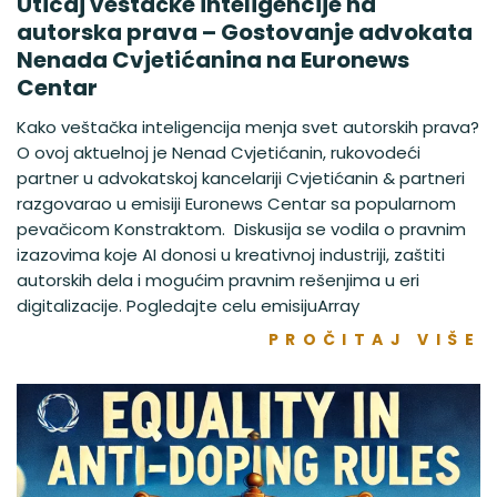
Uticaj veštačke inteligencije na
autorska prava – Gostovanje advokata
Nenada Cvjetićanina na Euronews
Centar
Kako veštačka inteligencija menja svet autorskih prava?
O ovoj aktuelnoj je Nenad Cvjetićanin, rukovodeći
partner u advokatskoj kancelariji Cvjetićanin & partneri
razgovarao u emisiji Euronews Centar sa popularnom
pevačicom Konstraktom. Diskusija se vodila o pravnim
izazovima koje AI donosi u kreativnoj industriji, zaštiti
autorskih dela i mogućim pravnim rešenjima u eri
digitalizacije. Pogledajte celu emisijuArray
PROČITAJ VIŠE