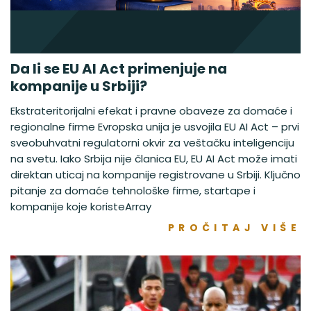
Da li se EU AI Act primenjuje na
kompanije u Srbiji?
Ekstrateritorijalni efekat i pravne obaveze za domaće i
regionalne firme Evropska unija je usvojila EU AI Act – prvi
sveobuhvatni regulatorni okvir za veštačku inteligenciju
na svetu. Iako Srbija nije članica EU, EU AI Act može imati
direktan uticaj na kompanije registrovane u Srbiji. Ključno
pitanje za domaće tehnološke firme, startape i
kompanije koje koristeArray
PROČITAJ VIŠE