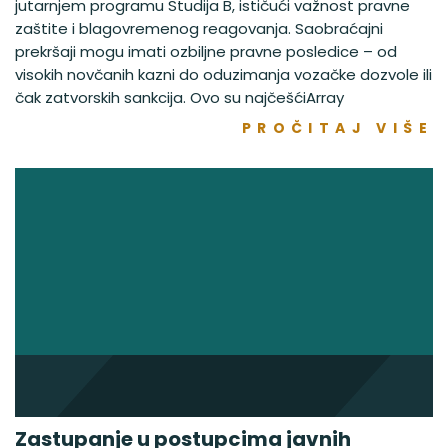
jutarnjem programu Studija B, ističući važnost pravne
zaštite i blagovremenog reagovanja. Saobraćajni
prekršaji mogu imati ozbiljne pravne posledice – od
visokih novčanih kazni do oduzimanja vozačke dozvole ili
čak zatvorskih sankcija. Ovo su najčešćiArray
PROČITAJ VIŠE
Zastupanje u postupcima javnih