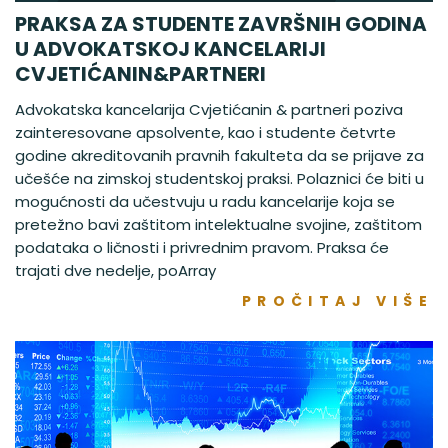
PRAKSA ZA STUDENTE ZAVRŠNIH GODINA
U ADVOKATSKOJ KANCELARIJI
CVJETIĆANIN&PARTNERI
Advokatska kancelarija Cvjetićanin & partneri poziva
zainteresovane apsolvente, kao i studente četvrte
godine akreditovanih pravnih fakulteta da se prijave za
učešće na zimskoj studentskoj praksi. Polaznici će biti u
mogućnosti da učestvuju u radu kancelarije koja se
pretežno bavi zaštitom intelektualne svojine, zaštitom
podataka o ličnosti i privrednim pravom. Praksa će
trajati dve nedelje, poArray
PROČITAJ VIŠE