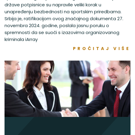
države potpisnice su napravile veliki korak u
unapređenju bezbednosti na sportskim priredbama.
Srbija je, ratifikacijom ovog značajnog dokumenta 27.
novembra 2024. godine, poslala jasnu poruku o
spremnosti da se suoči s izazovima organizovanog
kriminala iArray
PROČITAJ VIŠE