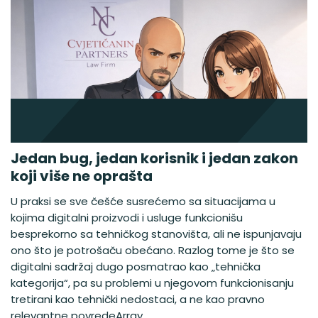
Jedan bug, jedan korisnik i jedan zakon
koji više ne oprašta
U praksi se sve češće susrećemo sa situacijama u
kojima digitalni proizvodi i usluge funkcionišu
besprekorno sa tehničkog stanovišta, ali ne ispunjavaju
ono što je potrošaču obećano. Razlog tome je što se
digitalni sadržaj dugo posmatrao kao „tehnička
kategorija“, pa su problemi u njegovom funkcionisanju
tretirani kao tehnički nedostaci, a ne kao pravno
relevantne povredeArray