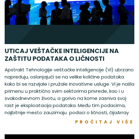
UTICAJ VEŠTAČKE INTELIGENCIJE NA
ZAŠTITU PODATAKA O LIČNOSTI
Apstrakt Tehnologije veštačke inteligencije (VI) ubrzano
napreduju, oslanjajući se na velike količine podataka
kako bi se razvijale i pružale inovativne usluge. VI je našla
primenu u praktično svim sektorima privrede, kao i u
svakodnevnom životu, a gorivo na kome zasniva svoj
rast je eksploatacija podataka. Među tim podacima,
najbitnije mesto zauzimaju podaci o ličnosti, čijaArray
PROČITAJ VIŠE