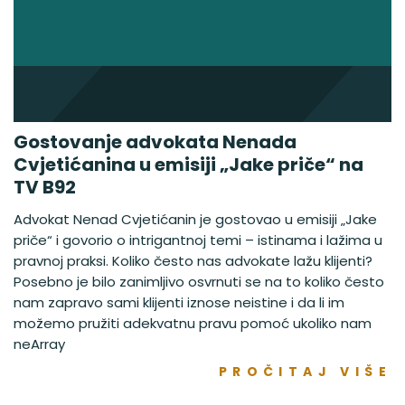
Gostovanje advokata Nenada
Cvjetićanina u emisiji „Jake priče“ na
TV B92
Advokat Nenad Cvjetićanin je gostovao u emisiji „Jake
priče“ i govorio o intrigantnoj temi – istinama i lažima u
pravnoj praksi. Koliko često nas advokate lažu klijenti?
Posebno je bilo zanimljivo osvrnuti se na to koliko često
nam zapravo sami klijenti iznose neistine i da li im
možemo pružiti adekvatnu pravu pomoć ukoliko nam
neArray
PROČITAJ VIŠE