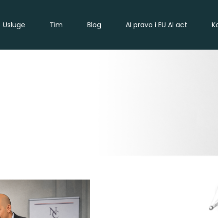
Usluge
Tim
Blog
AI pravo i EU AI act
K