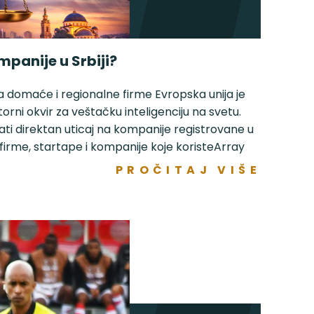
mpanije u Srbiji?
za domaće i regionalne firme Evropska unija je
orni okvir za veštačku inteligenciju na svetu.
mati direktan uticaj na kompanije registrovane u
 firme, startape i kompanije koje koristeArray
PROČITAJ VIŠE