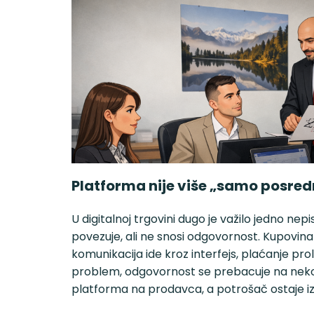
Platforma nije više „samo posred
U digitalnoj trgovini dugo je važilo jedno n
povezuje, ali ne snosi odgovornost. Kupovina s
komunikacija ide kroz interfejs, plaćanje pro
problem, odgovornost se prebacuje na neko
platforma na prodavca, a potrošač ostaje 