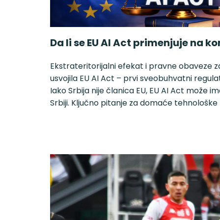
Da li se EU AI Act primenjuje na ko
Ekstrateritorijalni efekat i pravne obaveze 
usvojila EU AI Act – prvi sveobuhvatni regulat
Iako Srbija nije članica EU, EU AI Act može i
Srbiji. Ključno pitanje za domaće tehnološke