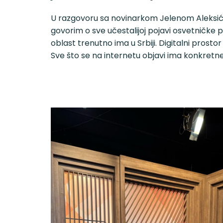
U razgovoru sa novinarkom Jelenom Aleksić
govorim o sve učestalijoj pojavi osvetničke
oblast trenutno ima u Srbiji. Digitalni prosto
Sve što se na internetu objavi ima konkretn