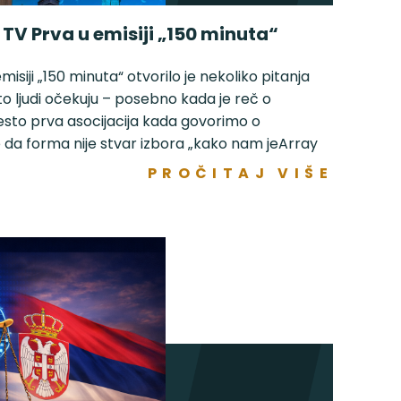
TV Prva u emisiji „150 minuta“
siji „150 minuta“ otvorilo je nekoliko pitanja
to ljudi očekuju – posebno kada je reč o
esto prva asocijacija kada govorimo o
te da forma nije stvar izbora „kako nam jeArray
PROČITAJ VIŠE