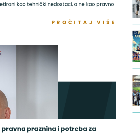
etirani kao tehnički nedostaci, a ne kao pravno
PROČITAJ VIŠE
– pravna praznina i potreba za