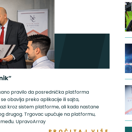
nik“
episano pravilo da posrednička platforma
e obavlja preko aplikacije ili sajta,
lazi kroz sistem platforme, ali kada nastane
g drugog. Trgovac upućuje na platformu,
između. UpravoArray
PROČITAJ VIŠE