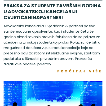
PRAKSA ZA STUDENTE ZAVRŠNIH GODINA
U ADVOKATSKOJ KANCELARIJI
CVJETIĆANIN&PARTNERI
Advokatska kancelarija Cvjetićanin & partneri poziva
zainteresovane apsolvente, kao i studente četvrte
godine akreditovanih pravnih fakulteta da se prijave za
učešće na zimskoj studentskoj praksi. Polaznici će biti u
mogućnosti da učestvuju u radu kancelarije koja se
pretežno bavi zaštitom intelektualne svojine, zaštitom
podataka o ličnosti i privrednim pravom. Praksa će
trajati dve nedelje, poArray
PROČITAJ VIŠE