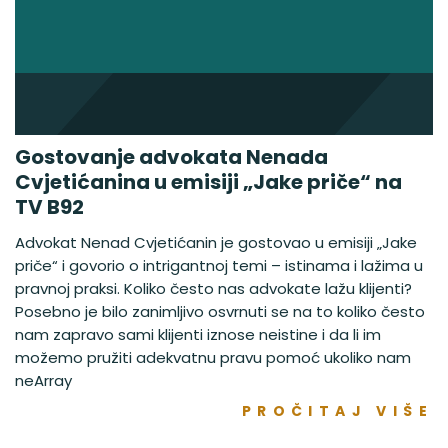
Gostovanje advokata Nenada
Cvjetićanina u emisiji „Jake priče“ na
TV B92
Advokat Nenad Cvjetićanin je gostovao u emisiji „Jake
priče“ i govorio o intrigantnoj temi – istinama i lažima u
pravnoj praksi. Koliko često nas advokate lažu klijenti?
Posebno je bilo zanimljivo osvrnuti se na to koliko često
nam zapravo sami klijenti iznose neistine i da li im
možemo pružiti adekvatnu pravu pomoć ukoliko nam
neArray
PROČITAJ VIŠE