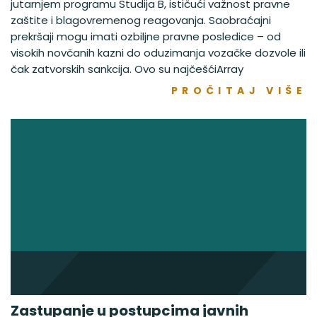
jutarnjem programu Studija B, ističući važnost pravne
zaštite i blagovremenog reagovanja. Saobraćajni
prekršaji mogu imati ozbiljne pravne posledice – od
visokih novčanih kazni do oduzimanja vozačke dozvole ili
čak zatvorskih sankcija. Ovo su najčešćiArray
PROČITAJ VIŠE
Zastupanje u postupcima javnih