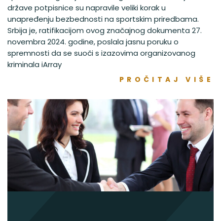
države potpisnice su napravile veliki korak u
unapređenju bezbednosti na sportskim priredbama.
Srbija je, ratifikacijom ovog značajnog dokumenta 27.
novembra 2024. godine, poslala jasnu poruku o
spremnosti da se suoči s izazovima organizovanog
kriminala iArray
PROČITAJ VIŠE