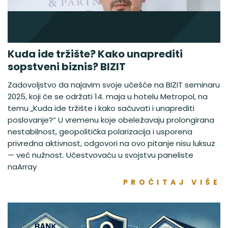
Kuda ide tržište? Kako unaprediti
sopstveni biznis? BIZIT
Zadovoljstvo da najavim svoje učešće na BIZIT seminaru
2025, koji će se održati 14. maja u hotelu Metropol, na
temu „Kuda ide tržište i kako sačuvati i unaprediti
poslovanje?“ U vremenu koje obeležavaju prolongirana
nestabilnost, geopolitička polarizacija i usporena
privredna aktivnost, odgovori na ovo pitanje nisu luksuz
— već nužnost. Učestvovaću u svojstvu paneliste
naArray
PROČITAJ VIŠE