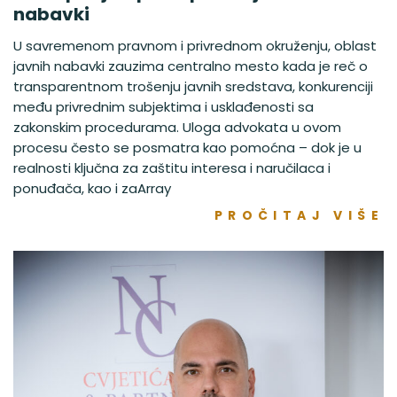
nabavki
U savremenom pravnom i privrednom okruženju, oblast
javnih nabavki zauzima centralno mesto kada je reč o
transparentnom trošenju javnih sredstava, konkurenciji
među privrednim subjektima i usklađenosti sa
zakonskim procedurama. Uloga advokata u ovom
procesu često se posmatra kao pomoćna – dok je u
realnosti ključna za zaštitu interesa i naručilaca i
ponuđača, kao i zaArray
PROČITAJ VIŠE