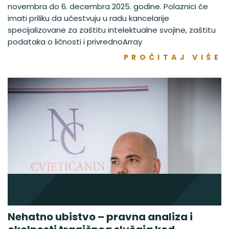
novembra do 6. decembra 2025. godine. Polaznici će
imati priliku da učestvuju u radu kancelarije
specijalizovane za zaštitu intelektualne svojine, zaštitu
podataka o ličnosti i privrednoArray
PROČITAJ VIŠE
Nehatno ubistvo – pravna analiza i