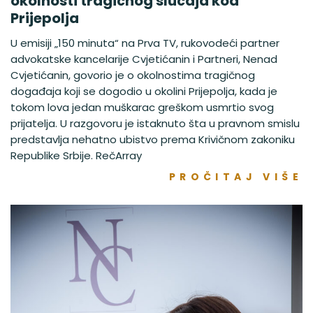
okolnosti tragičnog slučaja kod
Prijepolja
U emisiji „150 minuta“ na Prva TV, rukovodeći partner
advokatske kancelarije Cvjetićanin i Partneri, Nenad
Cvjetićanin, govorio je o okolnostima tragičnog
događaja koji se dogodio u okolini Prijepolja, kada je
tokom lova jedan muškarac greškom usmrtio svog
prijatelja. U razgovoru je istaknuto šta u pravnom smislu
predstavlja nehatno ubistvo prema Krivičnom zakoniku
Republike Srbije. RečArray
PROČITAJ VIŠE