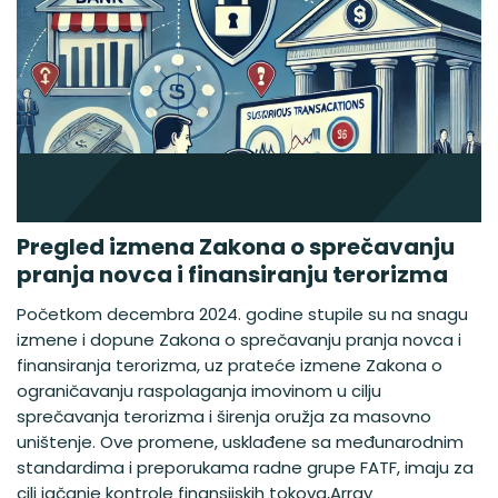
Pregled izmena Zakona o sprečavanju
pranja novca i finansiranju terorizma
Početkom decembra 2024. godine stupile su na snagu
izmene i dopune Zakona o sprečavanju pranja novca i
finansiranja terorizma, uz prateće izmene Zakona o
ograničavanju raspolaganja imovinom u cilju
sprečavanja terorizma i širenja oružja za masovno
uništenje. Ove promene, usklađene sa međunarodnim
standardima i preporukama radne grupe FATF, imaju za
cilj jačanje kontrole finansijskih tokova,Array