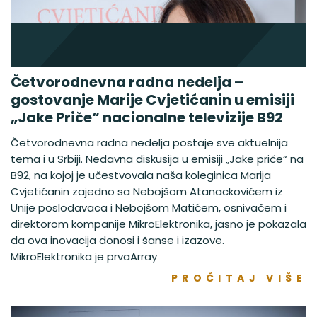
Četvorodnevna radna nedelja –
gostovanje Marije Cvjetićanin u emisiji
„Jake Priče“ nacionalne televizije B92
Četvorodnevna radna nedelja postaje sve aktuelnija
tema i u Srbiji. Nedavna diskusija u emisiji „Jake priče“ na
B92, na kojoj je učestvovala naša koleginica Marija
Cvjetićanin zajedno sa Nebojšom Atanackovićem iz
Unije poslodavaca i Nebojšom Matićem, osnivačem i
direktorom kompanije MikroElektronika, jasno je pokazala
da ova inovacija donosi i šanse i izazove.
MikroElektronika je prvaArray
PROČITAJ VIŠE