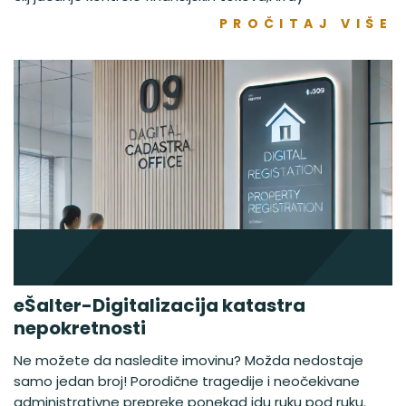
PROČITAJ VIŠE
eŠalter-Digitalizacija katastra
nepokretnosti
Ne možete da nasledite imovinu? Možda nedostaje
samo jedan broj! Porodične tragedije i neočekivane
administrativne prepreke ponekad idu ruku pod ruku.