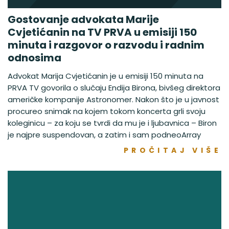
Gostovanje advokata Marije
Cvjetićanin na TV PRVA u emisiji 150
minuta i razgovor o razvodu i radnim
odnosima
Advokat Marija Cvjetićanin je u emisiji 150 minuta na
PRVA TV govorila o slučaju Endija Birona, bivšeg direktora
američke kompanije Astronomer. Nakon što je u javnost
procureo snimak na kojem tokom koncerta grli svoju
koleginicu – za koju se tvrdi da mu je i ljubavnica – Biron
je najpre suspendovan, a zatim i sam podneoArray
PROČITAJ VIŠE