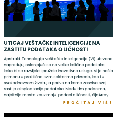
UTICAJ VEŠTAČKE INTELIGENCIJE NA
ZAŠTITU PODATAKA O LIČNOSTI
Apstrakt Tehnologije veštačke inteligencije (VI) ubrzano
napreduju, oslanjajući se na velike količine podataka
kako bi se razvijale i pružale inovativne usluge. VI je našla
primenu u praktično svim sektorima privrede, kao i u
svakodnevnom životu, a gorivo na kome zasniva svoj
rast je eksploatacija podataka. Među tim podacima,
najbitnije mesto zauzimaju podaci o ličnosti, čijaArray
PROČITAJ VIŠE