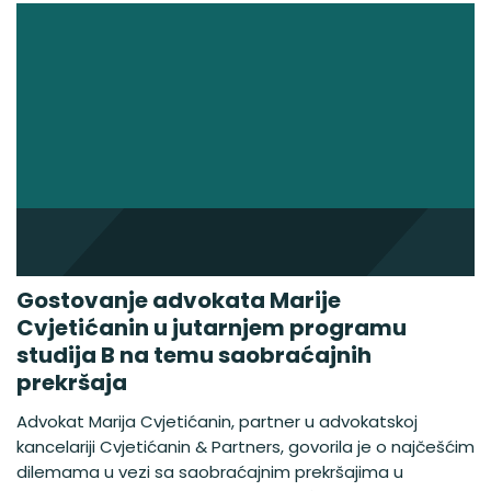
Gostovanje advokata Marije
Cvjetićanin u jutarnjem programu
studija B na temu saobraćajnih
prekršaja
Advokat Marija Cvjetićanin, partner u advokatskoj
kancelariji Cvjetićanin & Partners, govorila je o najčešćim
dilemama u vezi sa saobraćajnim prekršajima u