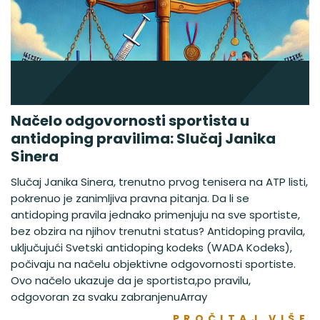
Načelo odgovornosti sportista u
antidoping pravilima: Slučaj Janika
Sinera
Slučaj Janika Sinera, trenutno prvog tenisera na ATP listi,
pokrenuo je zanimljiva pravna pitanja. Da li se
antidoping pravila jednako primenjuju na sve sportiste,
bez obzira na njihov trenutni status? Antidoping pravila,
uključujući Svetski antidoping kodeks (WADA Kodeks),
počivaju na načelu objektivne odgovornosti sportiste.
Ovo načelo ukazuje da je sportista,po pravilu,
odgovoran za svaku zabranjenuArray
PROČITAJ VIŠE