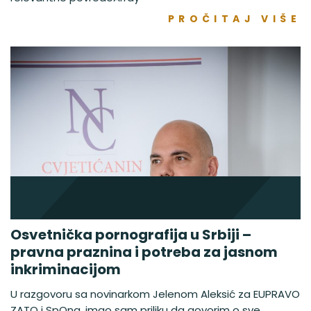
PROČITAJ VIŠE
Osvetnička pornografija u Srbiji –
pravna praznina i potreba za jasnom
inkriminacijom
U razgovoru sa novinarkom Jelenom Aleksić za EUPRAVO
ZATO i SpOna, imao sam priliku da govorim o sve