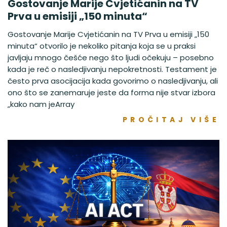
Gostovanje Marije Cvjetićanin na TV
Prva u emisiji „150 minuta“
Gostovanje Marije Cvjetićanin na TV Prva u emisiji „150
minuta“ otvorilo je nekoliko pitanja koja se u praksi
javljaju mnogo češće nego što ljudi očekuju – posebno
kada je reč o nasledjivanju nepokretnosti. Testament je
često prva asocijacija kada govorimo o nasledjivanju, ali
ono što se zanemaruje jeste da forma nije stvar izbora
„kako nam jeArray
PROČITAJ VIŠE