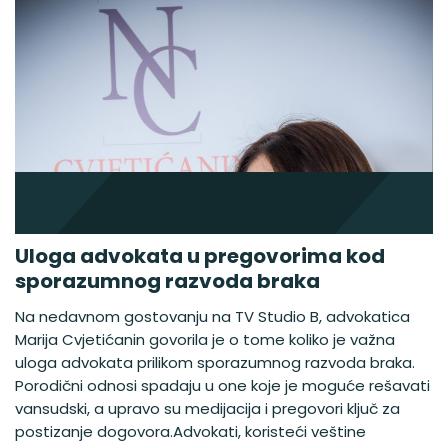
Uloga advokata u pregovorima kod
sporazumnog razvoda braka
Na nedavnom gostovanju na TV Studio B, advokatica
Marija Cvjetićanin govorila je o tome koliko je važna
uloga advokata prilikom sporazumnog razvoda braka.
Porodični odnosi spadaju u one koje je moguće rešavati
vansudski, a upravo su medijacija i pregovori ključ za
postizanje dogovora.Advokati, koristeći veštine