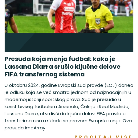
Presuda koja menja fudbal: kako je
Lassana Diarra srušio ključne delove
FIFA transfernog sistema
U oktobru 2024. godine Evropski sud pravde (ECJ) doneo
je odluku koja se već smatra jednom od najznačajnijih u
modernoj istoriji sportskog prava. Sud je presudio u
korist bivšeg fudbalera Arsenala, Čelsija i Real Madrida,
Lassane Diarre, utvrdivši da ključni delovi FIFA pravila o
transferima nisu u skladu sa pravom Evropske unije. Ova
presuda imaArray
PROČITAJ VIŠE