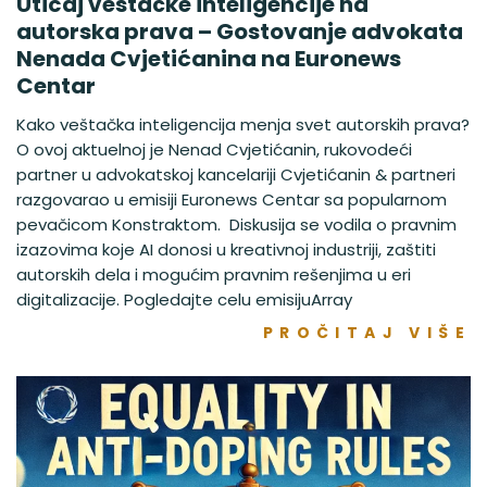
Uticaj veštačke inteligencije na
autorska prava – Gostovanje advokata
Nenada Cvjetićanina na Euronews
Centar
Kako veštačka inteligencija menja svet autorskih prava?
O ovoj aktuelnoj je Nenad Cvjetićanin, rukovodeći
partner u advokatskoj kancelariji Cvjetićanin & partneri
razgovarao u emisiji Euronews Centar sa popularnom
pevačicom Konstraktom. Diskusija se vodila o pravnim
izazovima koje AI donosi u kreativnoj industriji, zaštiti
autorskih dela i mogućim pravnim rešenjima u eri
digitalizacije. Pogledajte celu emisijuArray
PROČITAJ VIŠE