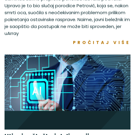
Upravo je to bio slučaj porodice Petrović, koja se, nakon
smrti oca, suočila s neočekivanim problemom prilikom
pokretanja ostavinske rasprave. Naime, javni beležnik im
je saopštio da postupak ne može biti sproveden, jer
uArray
PROČITAJ VIŠE