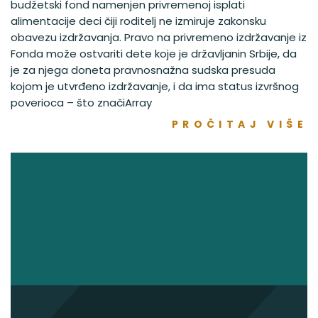
budžetski fond namenjen privremenoj isplati
alimentacije deci čiji roditelj ne izmiruje zakonsku
obavezu izdržavanja. Pravo na privremeno izdržavanje iz
Fonda može ostvariti dete koje je državljanin Srbije, da
je za njega doneta pravnosnažna sudska presuda
kojom je utvrđeno izdržavanje, i da ima status izvršnog
poverioca – što značiArray
PROČITAJ VIŠE