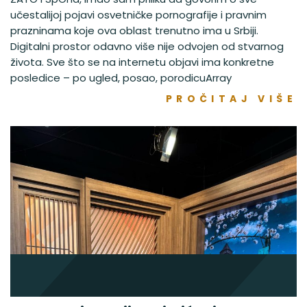
učestalijoj pojavi osvetničke pornografije i pravnim
prazninama koje ova oblast trenutno ima u Srbiji.
Digitalni prostor odavno više nije odvojen od stvarnog
života. Sve što se na internetu objavi ima konkretne
posledice – po ugled, posao, porodicuArray
PROČITAJ VIŠE