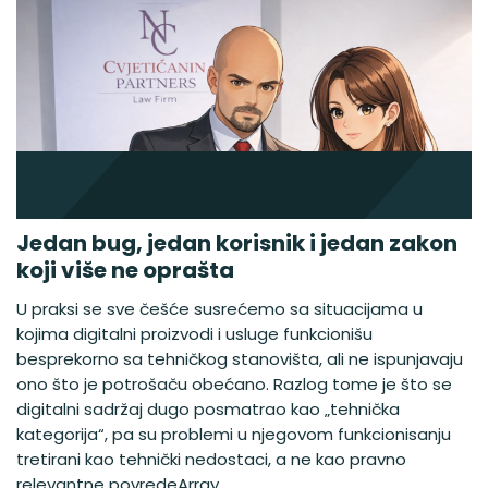
Jedan bug, jedan korisnik i jedan zakon
koji više ne oprašta
U praksi se sve češće susrećemo sa situacijama u
kojima digitalni proizvodi i usluge funkcionišu
besprekorno sa tehničkog stanovišta, ali ne ispunjavaju
ono što je potrošaču obećano. Razlog tome je što se
digitalni sadržaj dugo posmatrao kao „tehnička
kategorija“, pa su problemi u njegovom funkcionisanju
tretirani kao tehnički nedostaci, a ne kao pravno
relevantne povredeArray