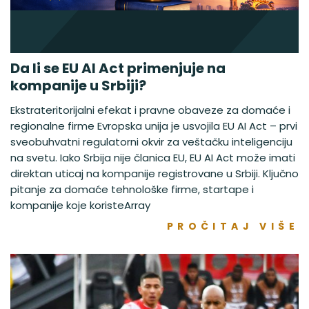
Da li se EU AI Act primenjuje na
kompanije u Srbiji?
Ekstrateritorijalni efekat i pravne obaveze za domaće i
regionalne firme Evropska unija je usvojila EU AI Act – prvi
sveobuhvatni regulatorni okvir za veštačku inteligenciju
na svetu. Iako Srbija nije članica EU, EU AI Act može imati
direktan uticaj na kompanije registrovane u Srbiji. Ključno
pitanje za domaće tehnološke firme, startape i
kompanije koje koristeArray
PROČITAJ VIŠE