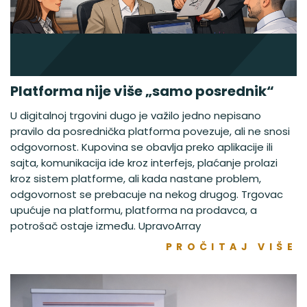
Platforma nije više „samo posrednik“
U digitalnoj trgovini dugo je važilo jedno nepisano
pravilo da posrednička platforma povezuje, ali ne snosi
odgovornost. Kupovina se obavlja preko aplikacije ili
sajta, komunikacija ide kroz interfejs, plaćanje prolazi
kroz sistem platforme, ali kada nastane problem,
odgovornost se prebacuje na nekog drugog. Trgovac
upućuje na platformu, platforma na prodavca, a
potrošač ostaje između. UpravoArray
PROČITAJ VIŠE