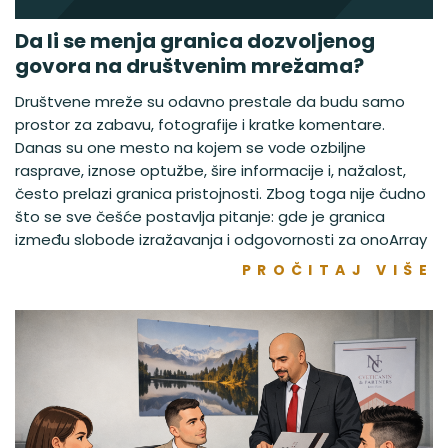
Da li se menja granica dozvoljenog
govora na društvenim mrežama?
Društvene mreže su odavno prestale da budu samo
prostor za zabavu, fotografije i kratke komentare.
Danas su one mesto na kojem se vode ozbiljne
rasprave, iznose optužbe, šire informacije i, nažalost,
često prelazi granica pristojnosti. Zbog toga nije čudno
što se sve češće postavlja pitanje: gde je granica
između slobode izražavanja i odgovornosti za onoArray
PROČITAJ VIŠE